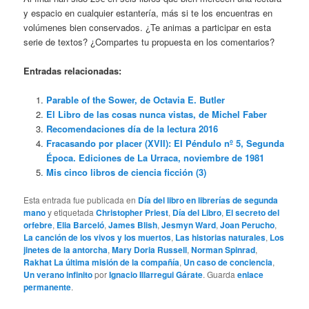
y espacio en cualquier estantería, más si te los encuentras en
volúmenes bien conservados. ¿Te animas a participar en esta
serie de textos? ¿Compartes tu propuesta en los comentarios?
Entradas relacionadas:
Parable of the Sower, de Octavia E. Butler
El Libro de las cosas nunca vistas, de Michel Faber
Recomendaciones día de la lectura 2016
Fracasando por placer (XVII): El Péndulo nº 5, Segunda
Época. Ediciones de La Urraca, noviembre de 1981
Mis cinco libros de ciencia ficción (3)
Esta entrada fue publicada en
Día del libro en librerías de segunda
mano
y etiquetada
Christopher Priest
,
Día del Libro
,
El secreto del
orfebre
,
Elia Barceló
,
James Blish
,
Jesmyn Ward
,
Joan Perucho
,
La canción de los vivos y los muertos
,
Las historias naturales
,
Los
jinetes de la antorcha
,
Mary Doria Russell
,
Norman Spinrad
,
Rakhat La última misión de la compañía
,
Un caso de conciencia
,
Un verano infinito
por
Ignacio Illarregui Gárate
. Guarda
enlace
permanente
.