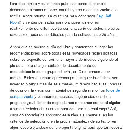
libro electrónico y cuestiones prácticas como el espacio
dedicado a almacenar papel contribuyeron a darle la vuelta a la
tortilla. Ahora mismo, salvo títulos muy concretos (¡
ey, Jeff
Noon
!) y ventas pensadas para blanquear dinero, es
relativamente sencillo hacerse con una serie de títulos a precios
razonables, cuando no ridículos para lo estilado hace 20 años.
Ahora que se acerca el día del libro y comienzan a llegar las
recomendaciones sobre todas esas novedades recién soltadas
sobre los expositores, con una mayoría de medios siguiendo al
pie de la letra el argumentario del departamento de
mercadotecnia de su grupo editorial, en
C
no íbamos a ser
menos. Fieles a nuestra querencia por cualquier buen libro, sea
novedad o tenga más de seis meses, miramos hacia las librerías
de ocasión, la webs con material de segunda mano, los
foros de
compra-venta
y planteamos nuestras sugerencias desde la
pregunta: ¿qué libros de segunda mano recomendarías si alguien
tuviera alrededor de 30 euros para comprar material viejo? Así,
cada colaborador ha abordado esta idea a su manera; en los
criterios de selección o en la propia naturaleza de su texto, en
algún caso alejándose de la pregunta original para aportar riqueza