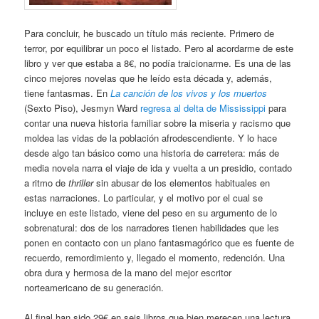
Para concluir, he buscado un título más reciente. Primero de
terror, por equilibrar un poco el listado. Pero al acordarme de este
libro y ver que estaba a 8€, no podía traicionarme. Es una de las
cinco mejores novelas que he leído esta década y, además,
tiene fantasmas. En
La canción de los vivos y los muertos
(Sexto Piso), Jesmyn Ward
regresa al delta de Mississippi
para
contar una nueva historia familiar sobre la miseria y racismo que
moldea las vidas de la población afrodescendiente. Y lo hace
desde algo tan básico como una historia de carretera: más de
media novela narra el viaje de ida y vuelta a un presidio, contado
a ritmo de
thriller
sin abusar de los elementos habituales en
estas narraciones. Lo particular, y el motivo por el cual se
incluye en este listado, viene del peso en su argumento de lo
sobrenatural: dos de los narradores tienen habilidades que les
ponen en contacto con un plano fantasmagórico que es fuente de
recuerdo, remordimiento y, llegado el momento, redención. Una
obra dura y hermosa de la mano del mejor escritor
norteamericano de su generación.
Al final han sido 29€ en seis libros que bien merecen una lectura