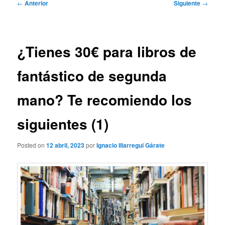
Navegación
←
Anterior
Siguiente
→
de
entradas
¿Tienes 30€ para libros de
fantástico de segunda
mano? Te recomiendo los
siguientes (1)
Posted on
12 abril, 2023
por
Ignacio Illarregui Gárate