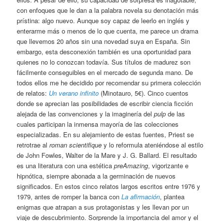
con enfoques que le dan a la palabra novela su denotación más
prístina: algo nuevo. Aunque soy capaz de leerlo en inglés y
enterarme más o menos de lo que cuenta, me parece un drama
que llevemos 20 años sin una novedad suya en España. Sin
embargo, esta desconexión también es una oportunidad para
quienes no lo conozcan todavía. Sus títulos de madurez son
fácilmente conseguibles en el mercado de segunda mano. De
todos ellos me he decidido por recomendar su primera colección
de relatos:
Un verano infinito
(Minotauro, 5€). Cinco cuentos
donde se aprecian las posibilidades de escribir ciencia ficción
alejada de las convenciones y la imaginería del
pulp
de las
cuales participan la inmensa mayoría de las colecciones
especializadas. En su alejamiento de estas fuentes, Priest se
retrotrae al
roman scientifique
y lo reformula ateniéndose al estilo
de John Fowles, Walter de la Mare y J. G. Ballard. El resultado
es una literatura con una estética
preAmazing
, vigorizante e
hipnótica, siempre abonada a la germinación de nuevos
significados. En estos cinco relatos largos escritos entre 1976 y
1979, antes de romper la banca con
La afirmación
, plantea
enigmas que atrapan a sus protagonistas y les llevan por un
viaje de descubrimiento. Sorprende la importancia del amor y el