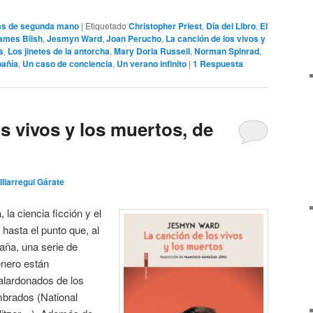
rías de segunda mano
|
Etiquetado
Christopher Priest
,
Día del Libro
,
El
ames Blish
,
Jesmyn Ward
,
Joan Perucho
,
La canción de los vivos y
s
,
Los jinetes de la antorcha
,
Mary Doria Russell
,
Norman Spinrad
,
pañía
,
Un caso de conciencia
,
Un verano infinito
|
1
Respuesta
s vivos y los muertos, de
Illarregui Gárate
 la ciencia ficción y el
o hasta el punto que, al
ña, una serie de
énero están
alardonados de los
brados (National