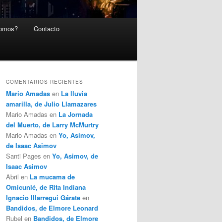
somos?
Contacto
COMENTARIOS RECIENTES
Mario Amadas
en
La lluvia
amarilla, de Julio Llamazares
Mario Amadas
en
La Jornada
del Muerto, de Larry McMurtry
Mario Amadas
en
Yo, Asimov,
de Isaac Asimov
Santi Pages
en
Yo, Asimov, de
Isaac Asimov
Abril
en
La mucama de
Omicunlé, de Rita Indiana
Ignacio Illarregui Gárate
en
Bandidos, de Elmore Leonard
Rubel
en
Bandidos, de Elmore