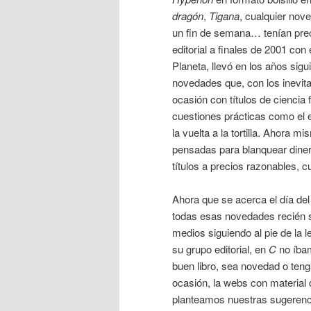
dragón
,
Tigana
, cualquier nov
un fin de semana… tenían pre
editorial a finales de 2001 con
Planeta, llevó en los años sig
novedades que, con los inevitab
ocasión con títulos de ciencia f
cuestiones prácticas como el 
la vuelta a la tortilla. Ahora m
pensadas para blanquear diner
títulos a precios razonables, c
Ahora que se acerca el día del
todas esas novedades recién s
medios siguiendo al pie de la 
su grupo editorial, en
C
no íbam
buen libro, sea novedad o ten
ocasión, la webs con materia
planteamos nuestras sugerenc