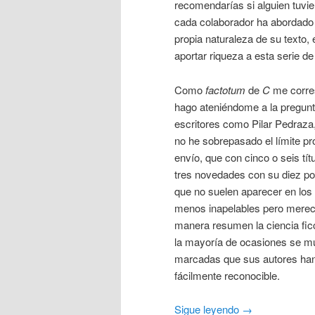
recomendarías si alguien tuvie
cada colaborador ha abordado e
propia naturaleza de su texto, 
aportar riqueza a esta serie 
Como
factotum
de
C
me corres
hago ateniéndome a la pregunta 
escritores como Pilar Pedraz
no he sobrepasado el límite pr
envío, que con cinco o seis tít
tres novedades con su diez por
que no suelen aparecer en los
menos inapelables pero mereced
manera resumen la ciencia fic
la mayoría de ocasiones se mue
marcadas que sus autores han
fácilmente reconocible.
Sigue leyendo
→