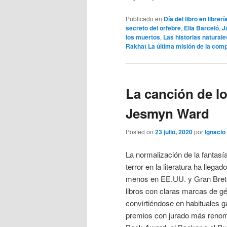
Publicado en
Día del libro en libre
secreto del orfebre
,
Elia Barceló
,
J
los muertos
,
Las historias naturale
Rakhat La última misión de la com
La canción de lo
Jesmyn Ward
Posted on
23 julio, 2020
por
Ignacio 
La normalización de la fantasía,
terror en la literatura ha llegad
menos en EE.UU. y Gran Breta
libros con claras marcas de g
convirtiéndose en habituales g
premios con jurado más renom