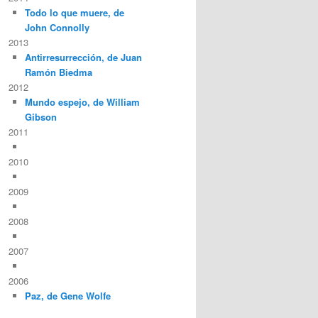
Todo lo que muere, de
John Connolly
2013
Antirresurrección, de Juan
Ramón Biedma
2012
Mundo espejo, de William
Gibson
2011
2010
2009
2008
2007
2006
Paz, de Gene Wolfe