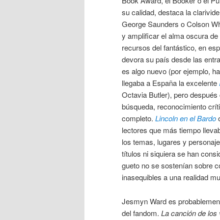
Book Award, el Booker o el P
su calidad, destaca la clarivi
George Saunders o Colson Whi
y amplificar el alma oscura de
recursos del fantástico, en es
devora su país desde las entr
es algo nuevo (por ejemplo, h
llegaba a España la excelente
Octavia Butler), pero después
búsqueda, reconocimiento críti
completo.
Lincoln en el Bardo
lectores que más tiempo lleva
los temas, lugares y personaj
títulos ni siquiera se han con
gueto no se sostenían sobre co
inasequibles a una realidad mu
Jesmyn Ward es probablement
del fandom.
La canción de los 