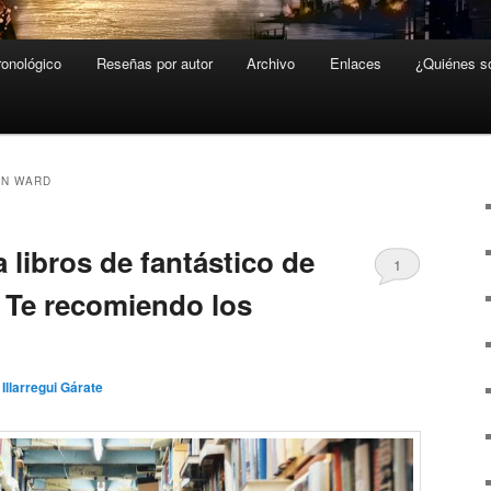
ronológico
Reseñas por autor
Archivo
Enlaces
¿Quiénes 
YN WARD
 libros de fantástico de
1
Te recomiendo los
 Illarregui Gárate