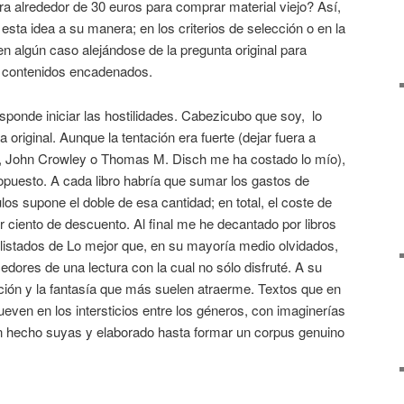
ra alrededor de 30 euros para comprar material viejo? Así,
sta idea a su manera; en los criterios de selección o en la
en algún caso alejándose de la pregunta original para
de contenidos encadenados.
ponde iniciar las hostilidades. Cabezicubo que soy, lo
original. Aunque la tentación era fuerte (dejar fuera a
a, John Crowley o Thomas M. Disch me ha costado lo mío),
opuesto. A cada libro habría que sumar los gastos de
ulos supone el doble de esa cantidad; en total, el coste de
 ciento de descuento. Al final me he decantado por libros
 listados de Lo mejor que, en su mayoría medio olvidados,
ores de una lectura con la cual no sólo disfruté. A su
ción y la fantasía que más suelen atraerme. Textos que en
ven en los intersticios entre los géneros, con imaginerías
 hecho suyas y elaborado hasta formar un corpus genuino