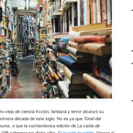
ro viejo de ciencia ficción, fantasía y terror alcanzó su
primera década de este siglo. No es ya que
Túnel del
euros, o que la cochambrosa edición de
La caída de
n VIB sobrepasara dicha cifra.
El mundo invertido
,
Vencer al