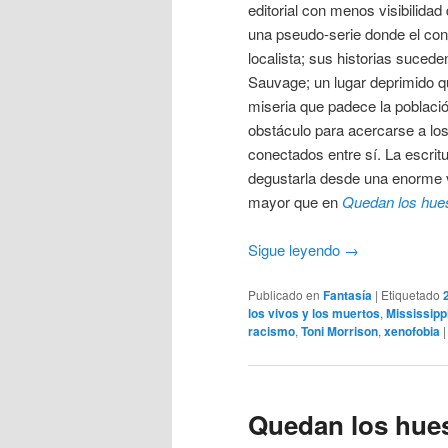
editorial con menos visibilida
una pseudo-serie donde el cont
localista; sus historias suced
Sauvage; un lugar deprimido qu
miseria que padece la poblaci
obstáculo para acercarse a los
conectados entre sí. La escrit
degustarla desde una enorme v
mayor que en
Quedan los hue
Sigue leyendo
→
Publicado en
Fantasía
|
Etiquetado
los vivos y los muertos
,
Mississipp
racismo
,
Toni Morrison
,
xenofobia
Quedan los hue