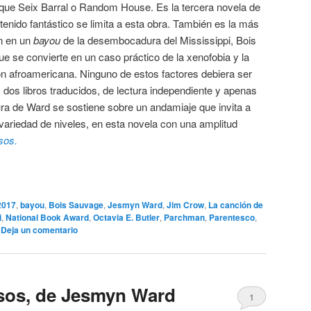
d que Seix Barral o Random House. Es la tercera novela de
enido fantástico se limita a esta obra. También es la más
en en un
bayou
de la desembocadura del Mississippi, Bois
e se convierte en un caso práctico de la xenofobia y la
ón afroamericana. Ninguno de estos factores debiera ser
 dos libros traducidos, de lectura independiente y apenas
ura de Ward se sostiene sobre un andamiaje que invita a
ariedad de niveles, en esta novela con una amplitud
sos.
2017
,
bayou
,
Bois Sauvage
,
Jesmyn Ward
,
Jim Crow
,
La canción de
i
,
National Book Award
,
Octavia E. Butler
,
Parchman
,
Parentesco
,
|
Deja un comentario
sos, de Jesmyn Ward
1