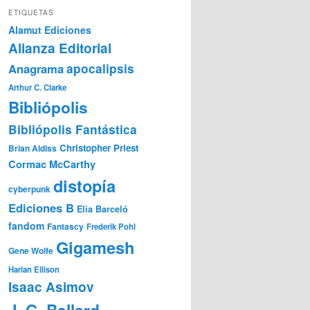
ETIQUETAS
Alamut Ediciones
Alianza Editorial
Anagrama
apocalipsis
Arthur C. Clarke
Bibliópolis
Bibliópolis Fantástica
Christopher Priest
Brian Aldiss
Cormac McCarthy
distopía
cyberpunk
Ediciones B
Elia Barceló
fandom
Fantascy
Frederik Pohl
Gigamesh
Gene Wolfe
Harlan Ellison
Isaac Asimov