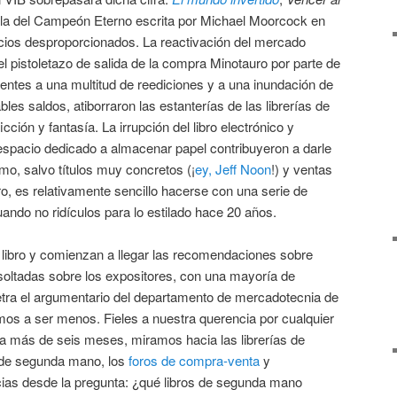
ela del Campeón Eterno escrita por Michael Moorcock en
cios desproporcionados. La reactivación del mercado
 el pistoletazo de salida de la compra Minotauro por parte de
uientes a una multitud de reediciones y a una inundación de
les saldos, atiborraron las estanterías de las librerías de
icción y fantasía. La irrupción del libro electrónico y
espacio dedicado a almacenar papel contribuyeron a darle
ismo, salvo títulos muy concretos (¡
ey, Jeff Noon
!) y ventas
o, es relativamente sencillo hacerse con una serie de
uando no ridículos para lo estilado hace 20 años.
 libro y comienzan a llegar las recomendaciones sobre
oltadas sobre los expositores, con una mayoría de
letra el argumentario del departamento de mercadotecnia de
os a ser menos. Fieles a nuestra querencia por cualquier
ga más de seis meses, miramos hacia las librerías de
l de segunda mano, los
foros de compra-venta
y
ias desde la pregunta: ¿qué libros de segunda mano