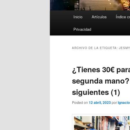
Menú
Inicio
Artículos
Índice c
principal
Privacidad
ARCHIVO DE LA ETIQUETA:
JESM
¿Tienes 30€ para
segunda mano? 
siguientes (1)
Posted on
12 abril, 2023
por
Ignacio