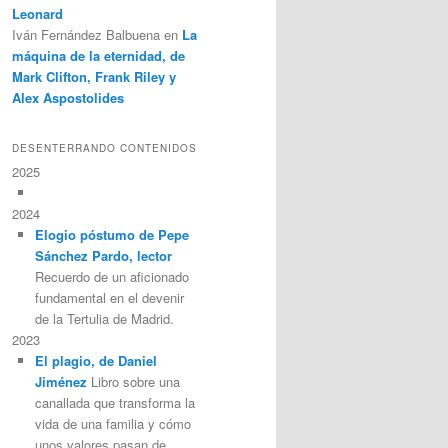
Leonard
Iván Fernández Balbuena
en
La
máquina de la eternidad, de
Mark Clifton, Frank Riley y
Alex Aspostolides
DESENTERRANDO CONTENIDOS
2025
2024
Elogio póstumo de Pepe
Sánchez Pardo, lector
Recuerdo de un aficionado
fundamental en el devenir
de la Tertulia de Madrid.
2023
El plagio, de Daniel
Jiménez
Libro sobre una
canallada que transforma la
vida de una familia y cómo
unos valores pasan de