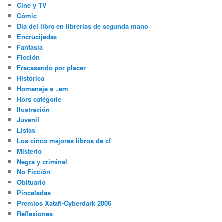
Cine y TV
Cómic
Día del libro en librerías de segunda mano
Encrucijadas
Fantasía
Ficción
Fracasando por placer
Histórica
Homenaje a Lem
Hors catégorie
Ilustración
Juvenil
Listas
Los cinco mejores libros de cf
Misterio
Negra y criminal
No Ficción
Obituario
Pinceladas
Premios Xatafi-Cyberdark 2006
Reflexiones