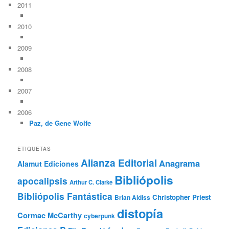
2011
2010
2009
2008
2007
2006
Paz, de Gene Wolfe
ETIQUETAS
Alianza Editorial
Anagrama
Alamut Ediciones
Bibliópolis
apocalipsis
Arthur C. Clarke
Bibliópolis Fantástica
Christopher Priest
Brian Aldiss
distopía
Cormac McCarthy
cyberpunk