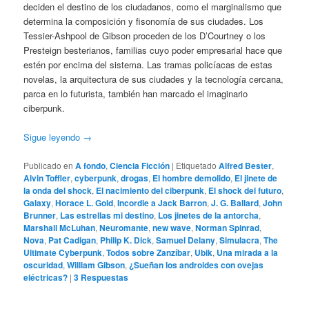
deciden el destino de los ciudadanos, como el marginalismo que
determina la composición y fisonomía de sus ciudades. Los
Tessier-Ashpool de Gibson proceden de los D’Courtney o los
Presteign besterianos, familias cuyo poder empresarial hace que
estén por encima del sistema. Las tramas policíacas de estas
novelas, la arquitectura de sus ciudades y la tecnología cercana,
parca en lo futurista, también han marcado el imaginario
ciberpunk.
Sigue leyendo
→
Publicado en
A fondo
,
Ciencia Ficción
|
Etiquetado
Alfred Bester
,
Alvin Toffler
,
cyberpunk
,
drogas
,
El hombre demolido
,
El jinete de
la onda del shock
,
El nacimiento del ciberpunk
,
El shock del futuro
,
Galaxy
,
Horace L. Gold
,
Incordie a Jack Barron
,
J. G. Ballard
,
John
Brunner
,
Las estrellas mi destino
,
Los jinetes de la antorcha
,
Marshall McLuhan
,
Neuromante
,
new wave
,
Norman Spinrad
,
Nova
,
Pat Cadigan
,
Philip K. Dick
,
Samuel Delany
,
Simulacra
,
The
Ultimate Cyberpunk
,
Todos sobre Zanzíbar
,
Ubik
,
Una mirada a la
oscuridad
,
William Gibson
,
¿Sueñan los androides con ovejas
eléctricas?
|
3
Respuestas