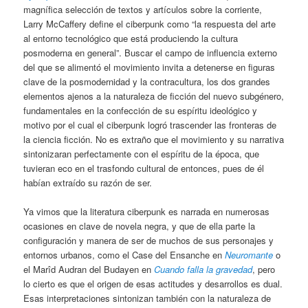
magnífica selección de textos y artículos sobre la corriente,
Larry McCaffery define el ciberpunk como “la respuesta del arte
al entorno tecnológico que está produciendo la cultura
posmoderna en general”. Buscar el campo de influencia externo
del que se alimentó el movimiento invita a detenerse en figuras
clave de la posmodernidad y la contracultura, los dos grandes
elementos ajenos a la naturaleza de ficción del nuevo subgénero,
fundamentales en la confección de su espíritu ideológico y
motivo por el cual el ciberpunk logró trascender las fronteras de
la ciencia ficción. No es extraño que el movimiento y su narrativa
sintonizaran perfectamente con el espíritu de la época, que
tuvieran eco en el trasfondo cultural de entonces, pues de él
habían extraído su razón de ser.
Ya vimos que la literatura ciberpunk es narrada en numerosas
ocasiones en clave de novela negra, y que de ella parte la
configuración y manera de ser de muchos de sus personajes y
entornos urbanos, como el Case del Ensanche en
Neuromante
o
el Marîd Audran del Budayen en
Cuando falla la gravedad
, pero
lo cierto es que el origen de esas actitudes y desarrollos es dual.
Esas interpretaciones sintonizan también con la naturaleza de