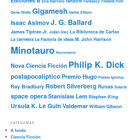
Ediciones B
fandom
Elia Barceló
Fantascy
Frederik Pohl
Gigamesh
Gene Wolfe
Harlan Ellison
J. G. Ballard
Isaac Asimov
James Tiptree Jr.
La Biblioteca de Carfax
Julián Díez
M. John Harrison
La carretera
La Factoría de Ideas
Minotauro
Neuromante
Philip K. Dick
Nova Ciencia Ficción
postapocalíptico
Premio Hugo
Premio Ignotus
Robert Silverberg
Ray Bradbury
Runas
Solaris
space opera
Stanislaw Lem
Stephen King
Ursula K. Le Guin
Valdemar
William Gibson
CATEGORÍAS
A fondo
Ciencia Ficción