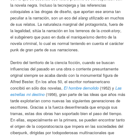
la novela negra. Incluso la tecnojerga y las referencias
coloquiales a las drogas de diseño, que aportan ese aroma tan
peculiar a la narración, son un eco del
slang
utilizado en muchos
de sus relatos. La naturaleza marginal del protagonista, fuera de
la legalidad, sitúa la narración en los terrenos de la
crook-story
,
el subgénero que puso en duda el maniqueísmo dentro de la
novela criminal, lo cual es normal teniendo en cuenta el carácter
punk de gran parte de sus narraciones.
Dentro del territorio de la ciencia ficción, cuando se buscan
influencias del pasado en una obra o corriente presuntamente
original siempre se acaba dando con la monumental figura de
Alfred Bester. En los años 50, el escritor norteamericano
concibió en sólo dos novelas,
El hombre demolido
(1952) y
Las
estrellas mi destino
(1956), gran parte de las ideas que años más
tarde explotarían como nuevas las siguientes generaciones de
escritores. Gracias a la fuerza desenfrenada que empuja sus
tramas, estas dos obras han soportado bien el paso del tiempo.
En ellas, especialmente en la primera, se pueden encontrar tanto
el origen de la corporatocracia que impera en las sociedades del
ciberpunk, dirigidas por todopoderosas multinacionales que