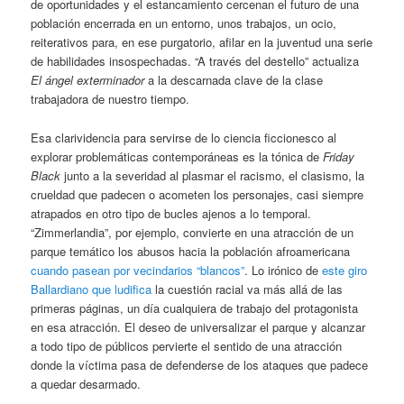
de oportunidades y el estancamiento cercenan el futuro de una
población encerrada en un entorno, unos trabajos, un ocio,
reiterativos para, en ese purgatorio, afilar en la juventud una serie
de habilidades insospechadas. “A través del destello” actualiza
El ángel exterminador
a la descarnada clave de la clase
trabajadora de nuestro tiempo.
Esa clarividencia para servirse de lo ciencia ficcionesco al
explorar problemáticas contemporáneas es la tónica de
Friday
Black
junto a la severidad al plasmar el racismo, el clasismo, la
crueldad que padecen o acometen los personajes, casi siempre
atrapados en otro tipo de bucles ajenos a lo temporal.
“Zimmerlandia”, por ejemplo, convierte en una atracción de un
parque temático los abusos hacia la población afroamericana
cuando pasean por vecindarios “blancos”
. Lo irónico de
este giro
Ballardiano que ludifica
la cuestión racial va más allá de las
primeras páginas, un día cualquiera de trabajo del protagonista
en esa atracción. El deseo de universalizar el parque y alcanzar
a todo tipo de públicos pervierte el sentido de una atracción
donde la víctima pasa de defenderse de los ataques que padece
a quedar desarmado.