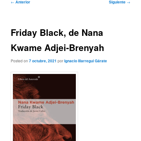
Navegación
←
Anterior
Siguiente
→
de
entradas
Friday Black, de Nana
Kwame Adjei-Brenyah
Posted on
7 octubre, 2021
por
Ignacio Illarregui Gárate