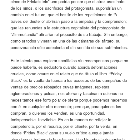
cinco de Frinkelstein” uno podría pensar que el atroz asesinato
de los niños, o los sacrificios del protagonista, supondrían un
cambio en el futuro; que el hastío de las repeticiones de “A
través del destello” abrirían paso a la empatía y la comprensión;
que las renuncias a la estructura capitalista del protagonista de
“Zimmerlandia” afinarían el propósito de su trabajo. Sin embargo,
como si todos vivieran en una de las cámaras del tártaro, su
perseverancia sólo acrecienta el sin sentido de sus sufrimientos.
Este talento para explorar sacrificios sin recompensas porque no
puede haberla, es seductora cuando aborda deformaciones
crueles, como ocurre en el relato que da título al libro. “Friday
Black” es la vuelta de tuerca a los excesos de las campañas de
ventas de precios rebajados cuyas imágenes, repletas
aglomeraciones y peleas, nos aterran y fascinan a quienes no
necesitamos ese forro polar de oferta porque podemos hacernos
con él en cualquier otro momento; pero que, para quienes los
compran, o quienes los venden, es una oportunidad.
Indispensable. Inevitable. Es en la manera de reflejar la
competencia, por el recurso, por el cliente, por la venta, en
donde “Friday Black” gana su vuelo crítico aunque jamás
abandona el terreno de la estampa. Una historia sin demasiada