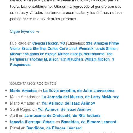
fuera. Lamentablemente, Gibson ha regresado al género con sus
defectos y virtudes fuertemente acentuados y los últimos no han
podido hacer que olvidara los primeros.
Sigue leyendo
→
Publicado en
Ciencia Ficción
,
VO
|
Etiquetado
334
,
Amazon Prime
Video
,
Bruce Sterling
,
Conde Cero
,
Jack Womack
,
Lewis Shiner
,
Mozart con gafas de espejo
,
Mundo espejo
,
Neuromante
,
The
Peripheral
,
Thomas M. Disch
,
Tim Maughan
,
William Gibson
|
9
Respuestas
COMENTARIOS RECIENTES
Mario Amadas
en
La lluvia amarilla, de Julio Llamazares
Mario Amadas
en
La Jornada del Muerto, de Larry McMurtry
Mario Amadas
en
Yo, Asimov, de Isaac Asimov
Santi Pages
en
Yo, Asimov, de Isaac Asimov
Abril
en
La mucama de Omicunlé, de Rita Indiana
Ignacio Illarregui Gárate
en
Bandidos, de Elmore Leonard
Rubel
en
Bandidos, de Elmore Leonard