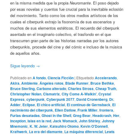
en la misma medida que la propia
Neuromante
. El poso dejado
por esas novelas y cuentos fue crucial para la inevitable eclosión
del movimiento. Tanto como los otros medios artísticos de los
cuales el ciberpunk extrajo la fisonomía de sus escenarios y
muchos de sus elementos estéticos. El recuerdo del ciberpunk
asentado en el imaginario colectivo, el trasfondo en el que
transcurren gran parte de las historias narradas por los autores
ciberpunkis, procede del cine y del cómic e incluso de la música
de aquellos años.
Sigue leyendo
→
Publicado en
A fondo
,
Ciencia Ficción
|
Etiquetado
Accelerando
,
Akira
,
Ambiente
,
Ángeles rotos
,
Blade Runner
,
Bruce Bethke
,
Bruce Sterling
,
Carbono alterado
,
Charles Stross
,
Cheap Truth
,
Christopher Nolan
,
Cismatrix
,
City Come A-Walkin'
,
Crystal
Express
,
cyberpunk
,
Cyberpunk 2077
,
David Cronenberg
,
Dr.
Adder
,
Eclipse
,
El chico artificial
,
El continuo de Gernsback
,
El
nacimiento del ciberpunk
,
Ellen Datlow
,
Frank Miller
,
frontera
,
Furias desatadas
,
Ghost in the Shell
,
Greg Bear
,
Headcrash
,
Her
,
Inception
,
Islas en la red
,
Jack Womack
,
John Shirley
,
Johnny
Mnemonic
,
K. W. Jeter
,
Katsuhiro Otomo
,
Kevin O'Donnell
,
Kraftwerk
,
La era del diamante
,
La máquina diferencial
,
Lewis