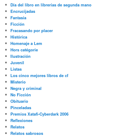
Día del libro en librerías de segunda mano
Encrucijadas
Fantasía
Ficción
Fracasando por placer
Histórica
Homenaje a Lem
Hors catégorie
Ilustración
Juvenil
Listas
Los cinco mejores libros de cf
Misterio
Negra y criminal
No Ficción
Obituario
Pinceladas
Premios Xatafi-Cyberdark 2006
Reflexiones
Relatos
Relatos sabrosos