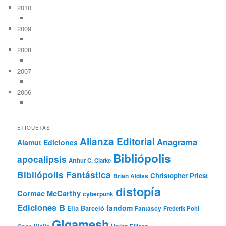
2010
2009
2008
2007
2006
ETIQUETAS
Alianza Editorial
Anagrama
Alamut Ediciones
Bibliópolis
apocalipsis
Arthur C. Clarke
Bibliópolis Fantástica
Christopher Priest
Brian Aldiss
distopía
Cormac McCarthy
cyberpunk
Ediciones B
fandom
Elia Barceló
Fantascy
Frederik Pohl
Gigamesh