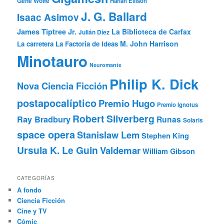
Gene Wolfe
Harlan Ellison
J. G. Ballard
Isaac Asimov
James Tiptree Jr.
La Biblioteca de Carfax
Julián Díez
M. John Harrison
La carretera
La Factoría de Ideas
Minotauro
Neuromante
Philip K. Dick
Nova Ciencia Ficción
postapocalíptico
Premio Hugo
Premio Ignotus
Robert Silverberg
Ray Bradbury
Runas
Solaris
space opera
Stanislaw Lem
Stephen King
Ursula K. Le Guin
Valdemar
William Gibson
CATEGORÍAS
A fondo
Ciencia Ficción
Cine y TV
Cómic