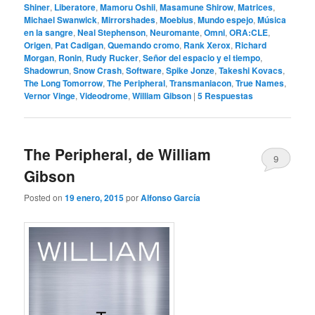
Shiner
,
Liberatore
,
Mamoru Oshii
,
Masamune Shirow
,
Matrices
,
Michael Swanwick
,
Mirrorshades
,
Moebius
,
Mundo espejo
,
Música
en la sangre
,
Neal Stephenson
,
Neuromante
,
Omni
,
ORA:CLE
,
Origen
,
Pat Cadigan
,
Quemando cromo
,
Rank Xerox
,
Richard
Morgan
,
Ronin
,
Rudy Rucker
,
Señor del espacio y el tiempo
,
Shadowrun
,
Snow Crash
,
Software
,
Spike Jonze
,
Takeshi Kovacs
,
The Long Tomorrow
,
The Peripheral
,
Transmaniacon
,
True Names
,
Vernor Vinge
,
Videodrome
,
William Gibson
|
5
Respuestas
The Peripheral, de William
9
Gibson
Posted on
19 enero, 2015
por
Alfonso García