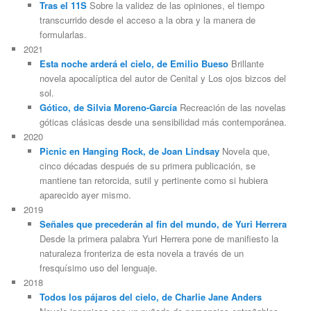
Tras el 11S
Sobre la validez de las opiniones, el tiempo
transcurrido desde el acceso a la obra y la manera de
formularlas.
2021
Esta noche arderá el cielo, de Emilio Bueso
Brillante
novela apocalíptica del autor de Cenital y Los ojos bizcos del
sol.
Gótico, de Silvia Moreno-García
Recreación de las novelas
góticas clásicas desde una sensibilidad más contemporánea.
2020
Picnic en Hanging Rock, de Joan Lindsay
Novela que,
cinco décadas después de su primera publicación, se
mantiene tan retorcida, sutil y pertinente como si hubiera
aparecido ayer mismo.
2019
Señales que precederán al fin del mundo, de Yuri Herrera
Desde la primera palabra Yuri Herrera pone de manifiesto la
naturaleza fronteriza de esta novela a través de un
fresquísimo uso del lenguaje.
2018
Todos los pájaros del cielo, de Charlie Jane Anders