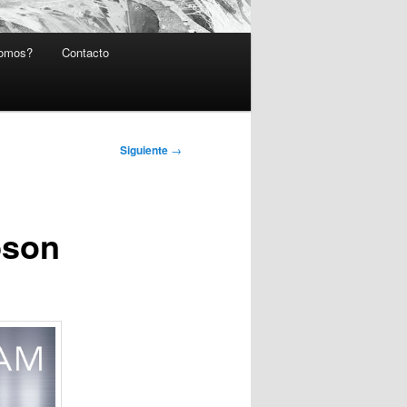
somos?
Contacto
Siguiente
→
bson