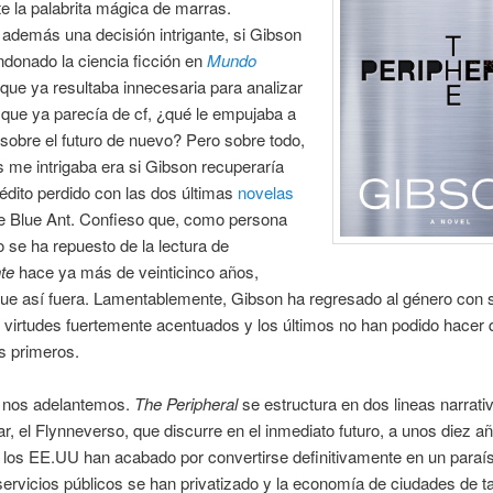
e la palabrita mágica de marras.
además una decisión intrigante, si Gibson
donado la ciencia ficción en
Mundo
que ya resultaba innecesaria para analizar
que ya parecía de cf, ¿qué le empujaba a
sobre el futuro de nuevo? Pero sobre todo,
 me intrigaba era si Gibson recuperaría
rédito perdido con las dos últimas
novelas
de Blue Ant. Confieso que, como persona
 se ha repuesto de la lectura de
te
hace ya más de veinticinco años,
ue así fuera. Lamentablemente, Gibson ha regresado al género con 
 virtudes fuertemente acentuados y los últimos no han podido hacer 
os primeros.
 nos adelantemos.
The Peripheral
se estructura en dos lineas narrati
ar, el Flynneverso, que discurre en el inmediato futuro, a unos diez añ
 los EE.UU han acabado por convertirse definitivamente en un paraíso
servicios públicos se han privatizado y la economía de ciudades de 