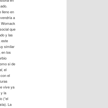
istoria en
sado.
 lleno en
 vendría a
ue Womack
social que
ado y las
a este
y similar
 en los
urbio
como si de
al
, el
 con el
turas
e vive ya
 y la
o (“el
sta). La