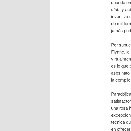
cuando ent
stub
, y as
inventiva 
de mil for
jamás podr
Por supue
Flynne, le
virtualmen
es lo que 
asesinato 
la complic
Paradójic
satisfact
una rosa h
excepcion
técnica qu
en ofrece