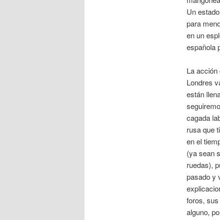
Un estado
para menos
en un espl
española p
La acción 
Londres va
están llen
seguiremos
cagada lab
rusa que t
en el tiem
(ya sean 
ruedas), p
pasado y v
explicaci
foros, sus
alguno, po