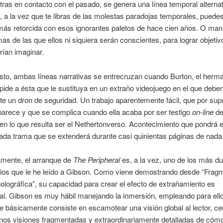
ras en contacto con el pasado, se genera una línea temporal alternat
í, a la vez que te libras de las molestas paradojas temporales, puedes
más retorcida con esos ignorantes paletos de hace cien años. O mani
mas de las que ellos ni siquiera serán conscientes, para lograr objeti
ían imaginar.
sto, ambas líneas narrativas se entrecruzan cuando Burton, el herm
 pide a ésta que le sustituya en un extraño videojuego en el que debe
te un dron de seguridad. Un trabajo aparentemente fácil, que por sup
parece y que se complica cuando ella acaba por ser testigo
on-line
de
en lo que resulta ser el Nethertonverso. Acontecimiento que pondrá
ada trama que se extenderá durante casi quinientas páginas de nada
amente, el arranque de
The Peripheral
es, a la vez, uno de los más d
orios que le he leído a Gibson. Como viene demostrando desde “Frag
olográfica”, su capacidad para crear el efecto de extrañamiento es
al. Gibson es muy hábil manejando la inmersión, empleando para ell
e básicamente consiste en escamotear una visión global al lector, c
rnos visiones fragmentadas y extraordinariamente detalladas de cóm