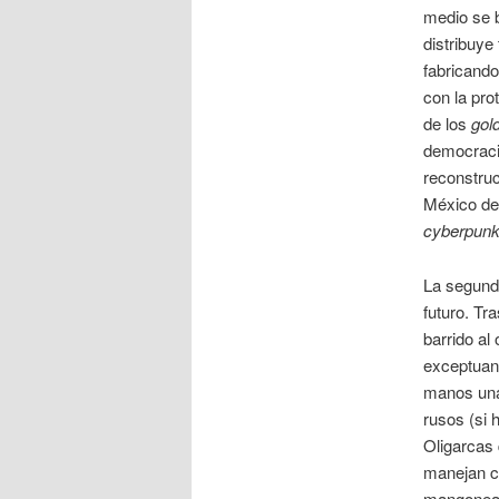
medio se b
distribuye
fabricando
con la pro
de los
gol
democraci
reconstru
México del
cyberpun
La segunda
futuro. Tr
barrido al
exceptuan
manos una 
rusos (si 
Oligarcas 
manejan co
mangonea, 