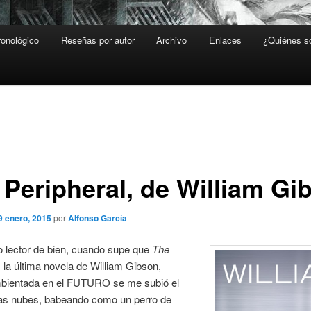
ronológico
Reseñas por autor
Archivo
Enlaces
¿Quiénes 
 Peripheral, de William Gi
9 enero, 2015
por
Alfonso García
 lector de bien, cuando supe que
The
, la última novela de William Gibson,
mbientada en el FUTURO se me subió el
as nubes, babeando como un perro de