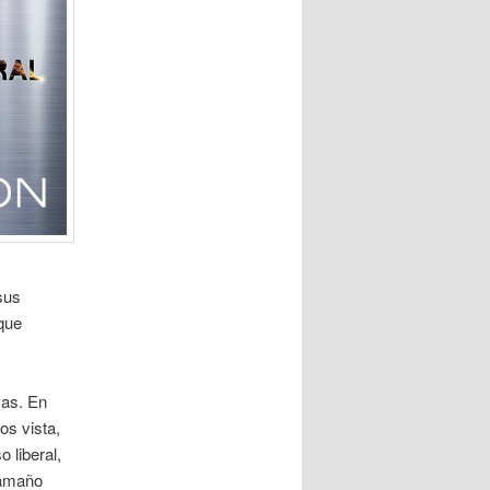
sus
que
vas. En
os vista,
 liberal,
tamaño