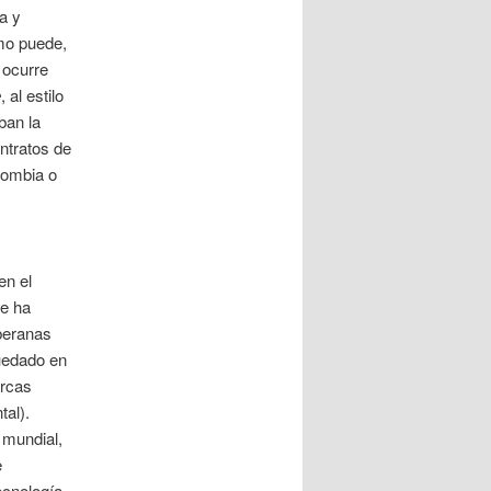
a y
omo puede,
 ocurre
e
, al estilo
ban la
ntratos de
lombia o
en el
ue ha
oberanas
uedado en
arcas
tal).
y mundial,
e
ecnología.