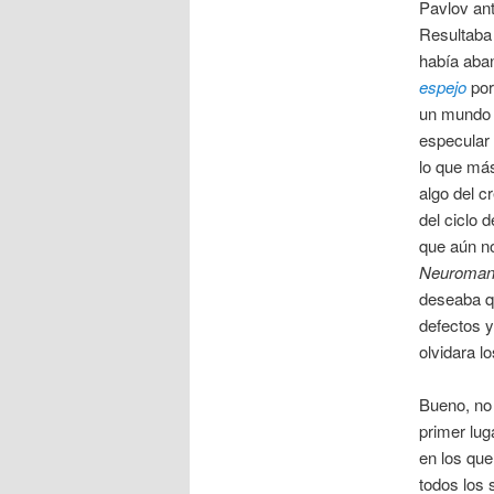
Pavlov ant
Resultaba 
había aban
espejo
por
un mundo 
especular 
lo que más
algo del c
del ciclo 
que aún no
Neuroman
deseaba q
defectos y
olvidara l
Bueno, no
primer lug
en los que
todos los 