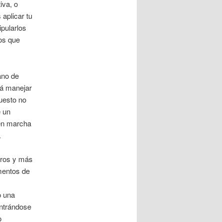
iva, o
 aplicar tu
pularlos
vos que
ano de
rá manejar
uesto no
 un
 en marcha
.
uros y más
mentos de
o una
entrándose
o