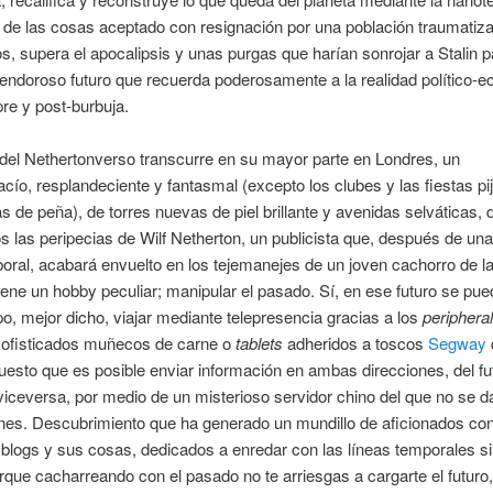
 de las cosas aceptado con resignación por una población traumatiz
, supera el apocalipsis y unas purgas que harían sonrojar a Stalin 
endoroso futuro que recuerda poderosamente a la realidad político-
re y post-burbuja.
del Nethertonverso transcurre en su mayor parte en Londres, un
cío, resplandeciente y fantasmal (excepto los clubes y las fiestas pi
as de peña), de torres nuevas de piel brillante y avenidas selváticas,
 las peripecias de Wilf Netherton, un publicista que, después de un
oral, acabará envuelto en los tejemanejes de un joven cachorro de la
iene un hobby peculiar; manipular el pasado. Sí, en ese futuro se pue
po, mejor dicho, viajar mediante telepresencia gracias a los
periphera
sofisticados muñecos de carne o
tablets
adheridos a toscos
Segway
uesto que es posible enviar información en ambas direcciones, del fut
iceversa, por medio de un misterioso servidor chino del que no se 
ones. Descubrimiento que ha generado un mundillo de aficionados co
 blogs y sus cosas, dedicados a enredar con las líneas temporales si
rque cacharreando con el pasado no te arriesgas a cargarte el futuro