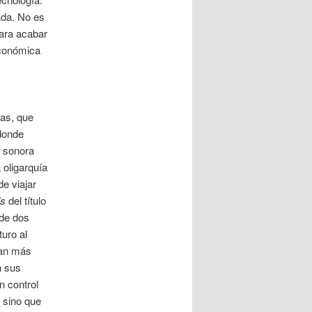
ada. No es
para acabar
económica
jas, que
 donde
a sonora
 oligarquía
de viajar
ls
del título
de dos
uro al
dan más
n sus
n control
, sino que