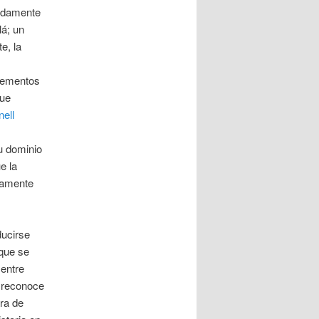
vidamente
lá; un
e, la
Elementos
que
nell
u dominio
e la
ndamente
ducirse
 que se
 entre
 reconoce
ira de