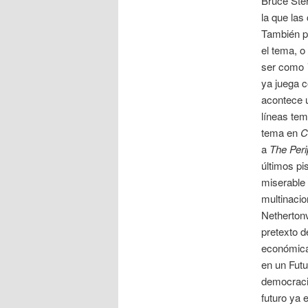
Bruce Ster
la que las
También p
el tema, 
ser como
ya juega c
acontece ú
líneas tem
tema en
C
a
The Peri
últimos pi
miserable 
multinacio
Nethertonv
pretexto d
económicas
en un Futu
democracia
futuro ya 