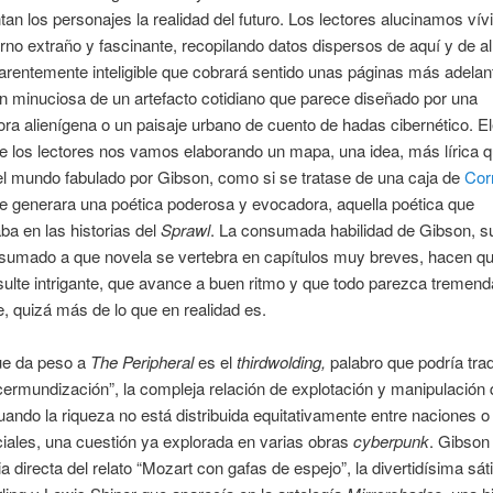
an los personajes la realidad del futuro. Los lectores alucinamos ví
rno extraño y fascinante, recopilando datos dispersos de aquí y de al
arentemente inteligible que cobrará sentido unas páginas más adelant
n minuciosa de un artefacto cotidiano que parece diseñado por una
a alienígena o un paisaje urbano de cuento de hadas cibernético. 
e los lectores nos vamos elaborando un mapa, una idea, más lírica 
del mundo fabulado por Gibson, como si se tratase de una caja de
Cor
que generara una poética poderosa y evocadora, aquella poética que
a en las historias del
Sprawl
. La consumada habilidad de Gibson, s
, sumado a que novela se vertebra en capítulos muy breves, hacen qu
esulte intrigante, que avance a buen ritmo y que todo parezca treme
e, quizá más de lo que en realidad es.
ue da peso a
The Peripheral
es el
thirdwolding,
palabro que podría tra
ermundización”, la compleja relación de explotación y manipulación
ando la riqueza no está distribuida equitativamente entre naciones o
iales, una cuestión ya explorada en varias obras
cyberpunk
. Gibson
ia directa del relato “Mozart con gafas de espejo”, la divertidísima sát