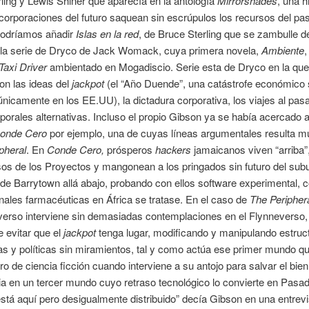
ling y Lewis Shiner que aparecía en la antología
Mirrorshades
, una h
 corporaciones del futuro saquean sin escrúpulos los recursos del pa
odríamos añadir
Islas en la red
, de Bruce Sterling que se zambulle de
o la serie de Dryco de Jack Womack, cuya primera novela,
Ambiente
,
Taxi Driver
ambientado en Mogadiscio. Serie esta de Dryco en la q
on las ideas del
jackpot
(el “Año Duende”, una catástrofe económico 
nicamente en los EE.UU), la dictadura corporativa, los viajes al pas
porales alternativas. Incluso el propio Gibson ya se había acercado 
onde Cero
por ejemplo, una de cuyas líneas argumentales resulta mu
pheral
. En
Conde Cero,
prósperos
hackers
jamaicanos viven “arriba”,
sos de los Proyectos y mangonean a los pringados sin futuro del sub
de Barrytown allá abajo, probando con ellos software experimental, 
nales farmacéuticas en África se tratase. En el caso de
The Peripher
erso interviene sin demasiadas contemplaciones en el Flynneverso,
e evitar que el
jackpot
tenga lugar, modificando y manipulando estruc
 y políticas sin miramientos, tal y como actúa ese primer mundo qu
ro de ciencia ficción cuando interviene a su antojo para salvar el bien
 en un tercer mundo cuyo retraso tecnológico lo convierte en Pasad
está aquí pero desigualmente distribuido” decía Gibson en una entrevi