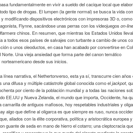
asa fundamentalmente en vivir a sueldo del cacique local que elabor
 todo tipo de drogas. El lumpen (la gente normal) se busca la vida c
 y modificando dispositivos electrónicos con impresoras 3D o, como
tagonista, Flynne, sacándose unas perras con los videojuegos
on-lin
dfarmers
chinos. En resumen, que mientras los Estados Unidos lleva
a a todos esos países de salvajes con turbante a cambio de unos co
cción o unos oleoductos, en casa han acabado por convertirse en Co
 Norte. Una vieja ansiedad que forma parte del canon temático
k
norteamericano desde sus inicios.
 línea narrativa, el Nethertonverso, esta ya sí, transcurre cien años 
as una difusa y múltiple catástrofe global conocida como el
jackpot
, q
 ochenta por ciento de la población mundial y a todas las naciones s
do EE.UU y Nueva Zelanda, el mundo que importa, Occidente, ha q
camarilla de antiguos mafiosos, hoy respetables industriales y olig
hay algo que define al oligarca es que siempre es ruso, nunca occiden
que, aliados con la élite corporativa, política y aristocrática europea 
n guante de seda en mano de hierro el cotarro; una cleptocracia qu
recalifica y reconstruye lo que queda del planeta mediante la nanot