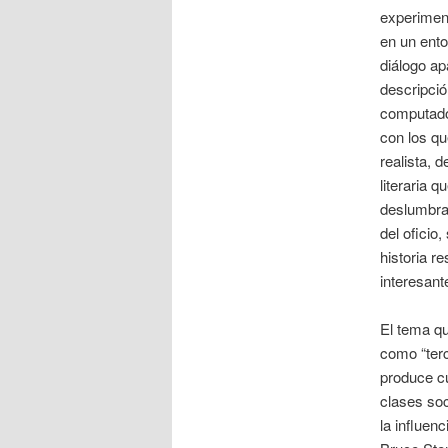
experiment
en un ento
diálogo ap
descripció
computador
con los qu
realista, 
literaria 
deslumbrab
del oficio
historia r
interesant
El tema q
como “terc
produce cu
clases soc
la influenc