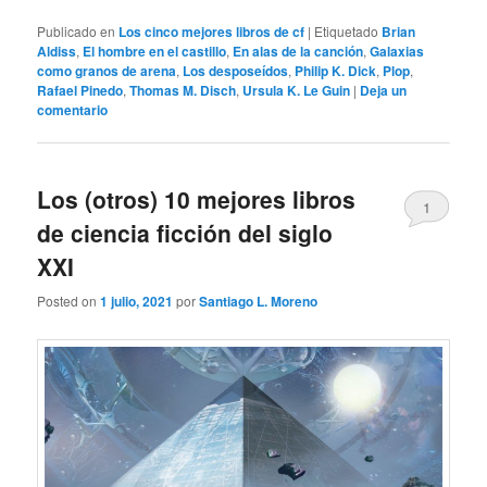
Publicado en
Los cinco mejores libros de cf
|
Etiquetado
Brian
Aldiss
,
El hombre en el castillo
,
En alas de la canción
,
Galaxias
como granos de arena
,
Los desposeídos
,
Philip K. Dick
,
Plop
,
Rafael Pinedo
,
Thomas M. Disch
,
Ursula K. Le Guin
|
Deja un
comentario
Los (otros) 10 mejores libros
1
de ciencia ficción del siglo
XXI
Posted on
1 julio, 2021
por
Santiago L. Moreno