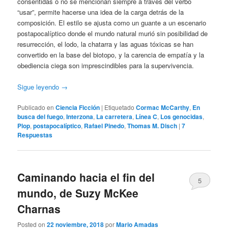
consentidas o no se mencionan siempre a través del verbo
“usar”, permite hacerse una idea de la carga detrás de la
composición. El estilo se ajusta como un guante a un escenario
postapocalíptico donde el mundo natural murió sin posibilidad de
resurrección, el lodo, la chatarra y las aguas tóxicas se han
convertido en la base del biotopo, y la carencia de empatía y la
obediencia ciega son imprescindibles para la supervivencia.
Sigue leyendo
→
Publicado en
Ciencia Ficción
|
Etiquetado
Cormac McCarthy
,
En
busca del fuego
,
Interzona
,
La carretera
,
Línea C
,
Los genocidas
,
Plop
,
postapocalíptico
,
Rafael Pinedo
,
Thomas M. Disch
|
7
Respuestas
Caminando hacia el fin del
5
mundo, de Suzy McKee
Charnas
Posted on
22 noviembre, 2018
por
Mario Amadas