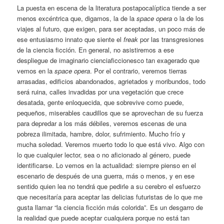
La puesta en escena de la literatura postapocalíptica tiende a ser
menos excéntrica que, digamos, la de la
space opera
o la de los
viajes al futuro, que exigen, para ser aceptadas, un poco más de
ese entusiasmo innato que siente el
freak
por las transgresiones
de la ciencia ficción. En general, no asistiremos a ese
despliegue de imaginario cienciaficcionesco tan exagerado que
vemos en la
space opera
. Por el contrario, veremos tierras
arrasadas, edificios abandonados, agrietados y moribundos, todo
será ruina, calles invadidas por una vegetación que crece
desatada, gente enloquecida, que sobrevive como puede,
pequeños, miserables caudillos que se aprovechan de su fuerza
para depredar a los más débiles, veremos escenas de una
pobreza ilimitada, hambre, dolor, sufrimiento. Mucho frío y
mucha soledad. Veremos muerto todo lo que está vivo. Algo con
lo que cualquier lector, sea o no aficionado al género, puede
identificarse. Lo vemos en la actualidad: siempre pienso en el
escenario de después de una guerra, más o menos, y en ese
sentido quien lea no tendrá que pedirle a su cerebro el esfuerzo
que necesitaría para aceptar las delicias futuristas de lo que me
gusta llamar “la ciencia ficción más colorida”. Es un desgarro de
la realidad que puede aceptar cualquiera porque no está tan