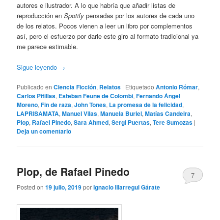
autores e ilustrador. A lo que habría que añadir listas de
reproducción en
Spotify
pensadas por los autores de cada uno
de los relatos. Pocos vienen a leer un libro por complementos
así, pero el esfuerzo por darle este giro al formato tradicional ya
me parece estimable.
Sigue leyendo
→
Publicado en
Ciencia Ficción
,
Relatos
|
Etiquetado
Antonio Rómar
,
Carlos Pitillas
,
Esteban Feune de Colombi
,
Fernando Ángel
Moreno
,
Fin de raza
,
John Tones
,
La promesa de la felicidad
,
LAPRISAMATA
,
Manuel Vilas
,
Manuela Buriel
,
Matías Candeira
,
Plop
,
Rafael Pinedo
,
Sara Ahmed
,
Sergi Puertas
,
Tere Sumozas
|
Deja un comentario
Plop, de Rafael Pinedo
7
Posted on
19 julio, 2019
por
Ignacio Illarregui Gárate