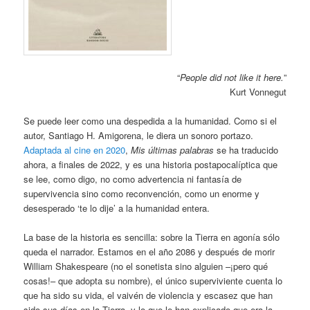
“
People did not like it here.
”
Kurt Vonnegut
Se puede leer como una despedida a la humanidad. Como si el
autor, Santiago H. Amigorena, le diera un sonoro portazo.
Adaptada al cine en 2020
,
Mis últimas palabras
se ha traducido
ahora, a finales de 2022, y es una historia postapocalíptica que
se lee, como digo, no como advertencia ni fantasía de
supervivencia sino como reconvención, como un enorme y
desesperado ‘te lo dije’ a la humanidad entera.
La base de la historia es sencilla: sobre la Tierra en agonía sólo
queda el narrador. Estamos en el año 2086 y después de morir
William Shakespeare (no el sonetista sino alguien –¡pero qué
cosas!– que adopta su nombre), el único superviviente cuenta lo
que ha sido su vida, el vaivén de violencia y escasez que han
sido sus días en la Tierra, y lo que le han explicado que era la