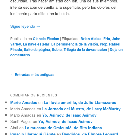
oscuridad. Tras hacer amistad con Ish, una de sus miembros,
intenta escapar de vuelta a la superficie, pero los dolores del
inminente parto dificultan la huida.
Sigue leyendo
→
Publicado en
Ciencia Ficción
|
Etiquetado
Brian Aldiss
,
Frío
,
John
Varley
,
La nave estelar
,
La persistencia de la visión
,
Plop
,
Rafael
Pinedo
,
Salto de página
,
Subte
,
Trilogía de la devastación
|
Deja un
comentario
Navegación
←
Entradas más antiguas
de
entradas
COMENTARIOS RECIENTES
Mario Amadas
en
La lluvia amarilla, de Julio Llamazares
Mario Amadas
en
La Jornada del Muerto, de Larry McMurtry
Mario Amadas
en
Yo, Asimov, de Isaac Asimov
Santi Pages
en
Yo, Asimov, de Isaac Asimov
Abril
en
La mucama de Omicunlé, de Rita Indiana
Ignacio Illarregui Gárate
en
Bandidos, de Elmore Leonard