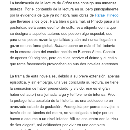
La finalización de la lectura de
Subte
trae consigo una inmensa
tristeza. Por el contenido de la lectura en sí, pero principalmente
por la evidencia de que ya no habrá más obras de
Rafael Pinedo
que llevarse a los ojos. Para bien o para mal, si Pinedo pasa a la
posteridad será como escritor de culto, esa etiqueta con la que
se designa a aquellos autores que poseen algo especial, que
para unos pocos rozan la genialidad y aún así nunca llegarán a
gozar de una fama global.
Subte
supone un más difícil todavía
en la escasa obra del escritor nacido en Buenos Aires. Consta
de apenas 90 páginas, pero en ellas pervive el ánima y el estilo
que tanta fascinación provocaban en sus dos novelas anteriores.
La trama de esta novela es, debido a su breve extensión, apenas
episódica, y sin embargo, una vez concluída su lectura, se tiene
la sensación de haber presenciado (y vivido, ese es el gran
haber del autor) una jornada larga y terriblemente intensa. Proc,
la protagonista absoluta de la historia, es una adolescente en
avanzado estado de gestación. Perseguida por perros salvajes a
través de los túneles del metro, se ve obligada a bajar por un
hueco a oscuras a un nivel inferior. Allí se encuentra con la tribu
de “los ciegos”, así calificados por vivir en una completa