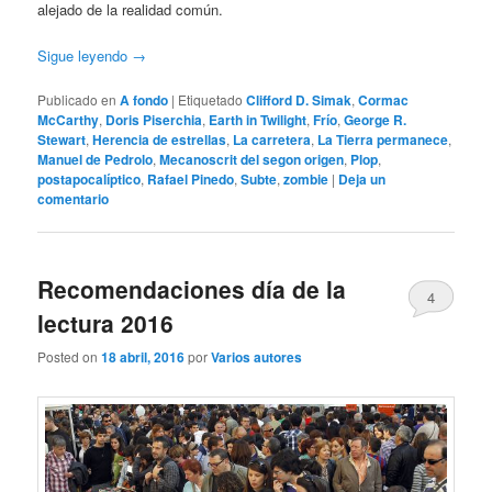
alejado de la realidad común.
Sigue leyendo
→
Publicado en
A fondo
|
Etiquetado
Clifford D. Simak
,
Cormac
McCarthy
,
Doris Piserchia
,
Earth in Twilight
,
Frío
,
George R.
Stewart
,
Herencia de estrellas
,
La carretera
,
La Tierra permanece
,
Manuel de Pedrolo
,
Mecanoscrit del segon origen
,
Plop
,
postapocalíptico
,
Rafael Pinedo
,
Subte
,
zombie
|
Deja un
comentario
Recomendaciones día de la
4
lectura 2016
Posted on
18 abril, 2016
por
Varios autores