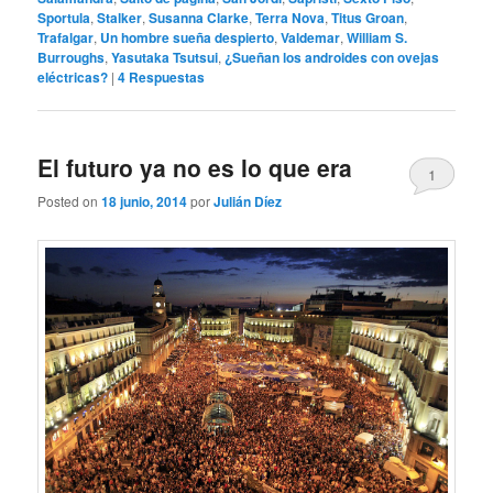
Sportula
,
Stalker
,
Susanna Clarke
,
Terra Nova
,
Titus Groan
,
Trafalgar
,
Un hombre sueña despierto
,
Valdemar
,
William S.
Burroughs
,
Yasutaka Tsutsui
,
¿Sueñan los androides con ovejas
eléctricas?
|
4
Respuestas
El futuro ya no es lo que era
1
Posted on
18 junio, 2014
por
Julián Díez