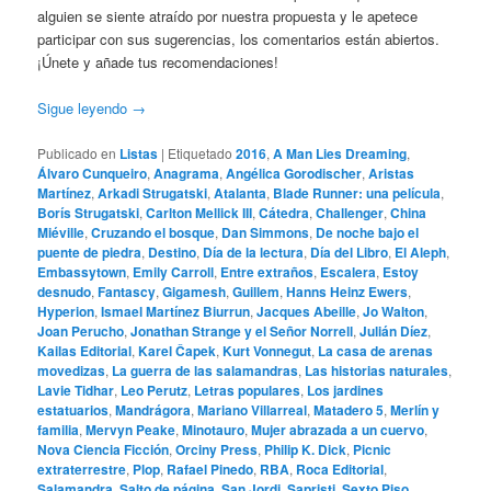
alguien se siente atraído por nuestra propuesta y le apetece
participar con sus sugerencias, los comentarios están abiertos.
¡Únete y añade tus recomendaciones!
Sigue leyendo
→
Publicado en
Listas
|
Etiquetado
2016
,
A Man Lies Dreaming
,
Álvaro Cunqueiro
,
Anagrama
,
Angélica Gorodischer
,
Aristas
Martínez
,
Arkadi Strugatski
,
Atalanta
,
Blade Runner: una película
,
Borís Strugatski
,
Carlton Mellick III
,
Cátedra
,
Challenger
,
China
Miéville
,
Cruzando el bosque
,
Dan Simmons
,
De noche bajo el
puente de piedra
,
Destino
,
Día de la lectura
,
Día del Libro
,
El Aleph
,
Embassytown
,
Emily Carroll
,
Entre extraños
,
Escalera
,
Estoy
desnudo
,
Fantascy
,
Gigamesh
,
Guillem
,
Hanns Heinz Ewers
,
Hyperion
,
Ismael Martínez Biurrun
,
Jacques Abeille
,
Jo Walton
,
Joan Perucho
,
Jonathan Strange y el Señor Norrell
,
Julián Díez
,
Kailas Editorial
,
Karel Čapek
,
Kurt Vonnegut
,
La casa de arenas
movedizas
,
La guerra de las salamandras
,
Las historias naturales
,
Lavie Tidhar
,
Leo Perutz
,
Letras populares
,
Los jardines
estatuarios
,
Mandrágora
,
Mariano Villarreal
,
Matadero 5
,
Merlín y
familia
,
Mervyn Peake
,
Minotauro
,
Mujer abrazada a un cuervo
,
Nova Ciencia Ficción
,
Orciny Press
,
Philip K. Dick
,
Picnic
extraterrestre
,
Plop
,
Rafael Pinedo
,
RBA
,
Roca Editorial
,
Salamandra
,
Salto de página
,
San Jordi
,
Sapristi
,
Sexto Piso
,