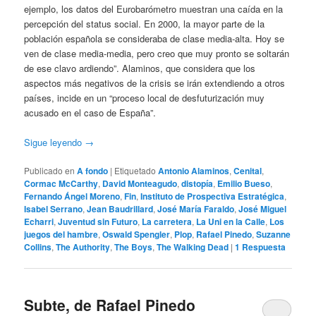
ejemplo, los datos del Eurobarómetro muestran una caída en la
percepción del status social. En 2000, la mayor parte de la
población española se consideraba de clase media-alta. Hoy se
ven de clase media-media, pero creo que muy pronto se soltarán
de ese clavo ardiendo”. Alaminos, que considera que los
aspectos más negativos de la crisis se irán extendiendo a otros
países, incide en un “proceso local de desfuturización muy
acusado en el caso de España”.
Sigue leyendo
→
Publicado en
A fondo
|
Etiquetado
Antonio Alaminos
,
Cenital
,
Cormac McCarthy
,
David Monteagudo
,
distopía
,
Emilio Bueso
,
Fernando Ángel Moreno
,
Fin
,
Instituto de Prospectiva Estratégica
,
Isabel Serrano
,
Jean Baudrillard
,
José María Faraldo
,
José Miguel
Echarri
,
Juventud sin Futuro
,
La carretera
,
La Uni en la Calle
,
Los
juegos del hambre
,
Oswald Spengler
,
Plop
,
Rafael Pinedo
,
Suzanne
Collins
,
The Authority
,
The Boys
,
The Walking Dead
|
1
Respuesta
Subte, de Rafael Pinedo