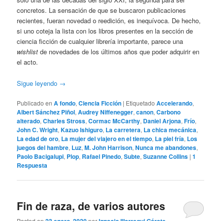
concretos. La sensación de que se buscaron publicaciones
recientes, fueran novedad o reedición, es inequívoca. De hecho,
si uno coteja la lista con los libros presentes en la sección de
ciencia ficción de cualquier librería importante, parece una
wishlist
de novedades de los últimos años que poder adquirir en
el acto.
Sigue leyendo
→
Publicado en
A fondo
,
Ciencia Ficción
|
Etiquetado
Accelerando
,
Albert Sánchez Piñol
,
Audrey Niffenegger
,
canon
,
Carbono
alterado
,
Charles Stross
,
Cormac McCarthy
,
Daniel Arjona
,
Frío
,
John C. Wright
,
Kazuo Ishiguro
,
La carretera
,
La chica mecánica
,
La edad de oro
,
La mujer del viajero en el tiempo
,
La piel fría
,
Los
juegos del hambre
,
Luz
,
M. John Harrison
,
Nunca me abandones
,
Paolo Bacigalupi
,
Plop
,
Rafael Pinedo
,
Subte
,
Suzanne Collins
|
1
Respuesta
Fin de raza, de varios autores
Posted on
por