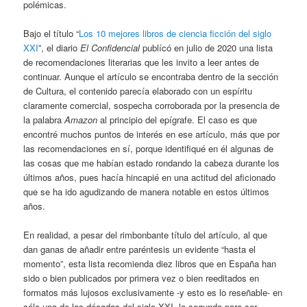
polémicas.
Bajo el título “
Los 10 mejores libros de ciencia ficción del siglo
XXI
”, el diario
El Confidencial
publícó en julio de 2020 una lista
de recomendaciones literarias que les invito a leer antes de
continuar. Aunque el artículo se encontraba dentro de la sección
de Cultura, el contenido parecía elaborado con un espíritu
claramente comercial, sospecha corroborada por la presencia de
la palabra
Amazon
al principio del epígrafe. El caso es que
encontré muchos puntos de interés en ese artículo, más que por
las recomendaciones en sí, porque identifiqué en él algunas de
las cosas que me habían estado rondando la cabeza durante los
últimos años, pues hacía hincapié en una actitud del aficionado
que se ha ido agudizando de manera notable en estos últimos
años.
En realidad, a pesar del rimbonbante título del artículo, al que
dan ganas de añadir entre paréntesis un evidente “hasta el
momento”, esta lista recomienda diez libros que en España han
sido o bien publicados por primera vez o bien reeditados en
formatos más lujosos exclusivamente -y esto es lo reseñable- en
sólo una de las décadas del siglo XXI, la segunda para ser