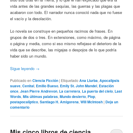
vida antes de las grandes sequías, las guerras y las plagas que
acabaron con todo. El narrador nunca conoció nada que no fuese
el vacío y la desolación.
Lo novela se construye en pequeños racimos de frases. En
grupos de dos o tres. En extensiones, como máximo, de página
o página y media, como si eso mismo reflejase el deterioro de la
vida que se describe, las migajas o despojos de lo que podría
haber sido un mundo.
Sigue leyendo
→
Publicado en
Ciencia Ficción
|
Etiquetado
Ana Llurba
,
Apocalipsis
suave
,
Cenital
,
Emilio Bueso
,
Emily St. John Mandel
,
Estación
once
,
Jean Pierre Andrevon
,
La carretera
,
La puerta del cielo
,
Last
Words
,
Mis últimas palabras
,
Mundo desierto
,
Plop
,
postapocalíptico
,
Santiago H. Amigorena
,
Will McIntosh
|
Deja un
comentario
Mis cinco libros de ciencia