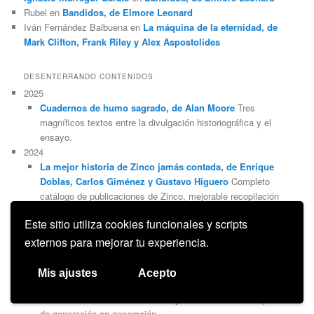
Rubel
en
Bandidos, de Elmore Leonard
Iván Fernández Balbuena
en
La máquina de la eternidad, de
Mark Clifton, Frank Riley y Alex Aspostolides
DESENTERRANDO CONTENIDOS
2025
Cuadernos de humo sagrado, de Alan Moore
Tres
magníficos textos entre la divulgación historiográfica y el
ensayo.
2024
La mejor historia de Zinco jamás contada, de Enrique
Doblas, Carlos Giménez y Gustavo Higuero
Completo
catálogo de publicaciones de Zinco, mejorable recopilación
de artículos sobre su historia editorial.
Este sitio utiliza cookies funcionales y scripts
Elogio póstumo de Pepe Sánchez Pardo, lector
Recuerdo
de un aficionado fundamental en el devenir de la Tertulia de
externos para mejorar tu experiencia.
Madrid.
2023
Mis ajustes
Acepto
El plagio, de Daniel Jiménez
Libro sobre una canallada que
transforma la vida de una familia y cómo unos valores pasan
de generación en generación.