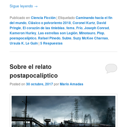
Sigue leyendo
→
Publicado en
Ciencia Ficción
|
Etiquetado
Caminando hacia el fin
del mundo
,
Clásico o polvoriento 2018
,
Coronel Kurtz
,
David
Pringle
,
El corazón de las tinieblas
,
fems
,
Frío
,
Joseph Conrad
,
Kameron Hurley
,
Las estrellas son Legión
,
Minotauro
,
Plop
,
postapocalíptico
,
Rafael Pinedo
,
Subte
,
Suzy McKee Charnas
,
Ursula K. Le Guin
|
5
Respuestas
Sobre el relato
postapocalíptico
Posted on
30 octubre, 2017
por
Mario Amadas