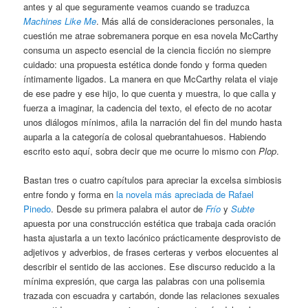
antes y al que seguramente veamos cuando se traduzca
Machines Like Me
. Más allá de consideraciones personales, la
cuestión me atrae sobremanera porque en esa novela McCarthy
consuma un aspecto esencial de la ciencia ficción no siempre
cuidado: una propuesta estética donde fondo y forma queden
íntimamente ligados. La manera en que McCarthy relata el viaje
de ese padre y ese hijo, lo que cuenta y muestra, lo que calla y
fuerza a imaginar, la cadencia del texto, el efecto de no acotar
unos diálogos mínimos, afila la narración del fin del mundo hasta
auparla a la categoría de colosal quebrantahuesos. Habiendo
escrito esto aquí, sobra decir que me ocurre lo mismo con
Plop
.
Bastan tres o cuatro capítulos para apreciar la excelsa simbiosis
entre fondo y forma en
la novela más apreciada de Rafael
Pinedo
. Desde su primera palabra el autor de
Frío
y
Subte
apuesta por una construcción estética que trabaja cada oración
hasta ajustarla a un texto lacónico prácticamente desprovisto de
adjetivos y adverbios, de frases certeras y verbos elocuentes al
describir el sentido de las acciones. Ese discurso reducido a la
mínima expresión, que carga las palabras con una polisemia
trazada con escuadra y cartabón, donde las relaciones sexuales