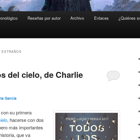
ronológico
Reseñas por autor
Archivo
Enlaces
¿Quiénes 
E EXTRAÑOS
s del cielo, de Charlie
ina García
 con su primera
ielo
, hacerse con dos
énero más importantes
istoria, que va