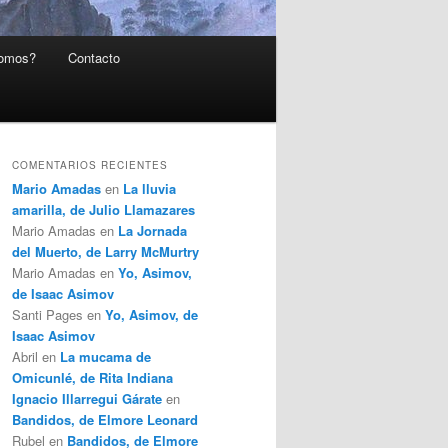
somos?
Contacto
COMENTARIOS RECIENTES
Mario Amadas
en
La lluvia
amarilla, de Julio Llamazares
Mario Amadas
en
La Jornada
del Muerto, de Larry McMurtry
Mario Amadas
en
Yo, Asimov,
de Isaac Asimov
Santi Pages
en
Yo, Asimov, de
Isaac Asimov
Abril
en
La mucama de
Omicunlé, de Rita Indiana
Ignacio Illarregui Gárate
en
Bandidos, de Elmore Leonard
Rubel
en
Bandidos, de Elmore