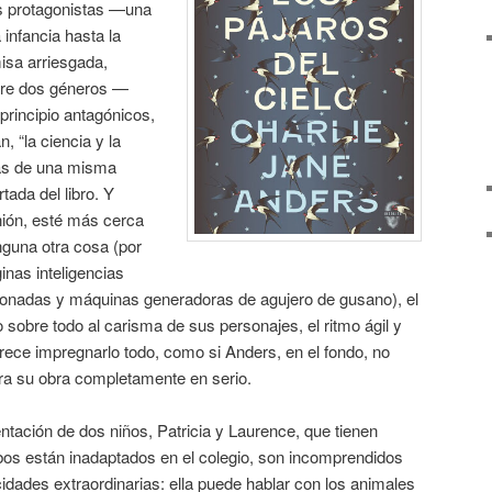
us protagonistas —una
 infancia hasta la
isa arriesgada,
tre dos géneros —
principio antagónicos,
, “la ciencia y la
as de una misma
tada del libro. Y
nión, esté más cerca
nguna otra cosa (por
nas inteligencias
ionadas y máquinas generadoras de agujero de gusano), el
 sobre todo al carisma de sus personajes, el ritmo ágil y
rece impregnarlo todo, como si Anders, en el fondo, no
ara su obra completamente en serio.
ntación de dos niños, Patricia y Laurence, que tienen
 están inadaptados en el colegio, son incomprendidos
cidades extraordinarias: ella puede hablar con los animales