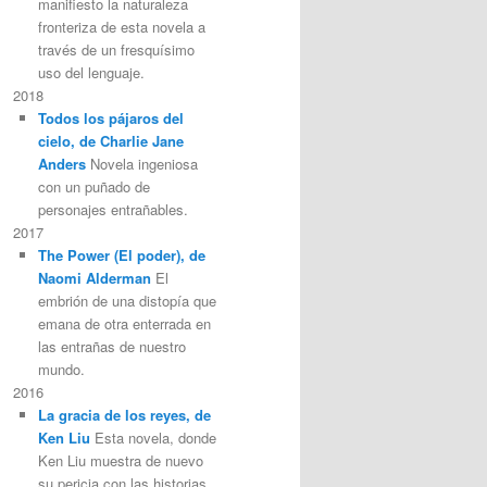
manifiesto la naturaleza
fronteriza de esta novela a
través de un fresquísimo
uso del lenguaje.
2018
Todos los pájaros del
cielo, de Charlie Jane
Anders
Novela ingeniosa
con un puñado de
personajes entrañables.
2017
The Power (El poder), de
Naomi Alderman
El
embrión de una distopía que
emana de otra enterrada en
las entrañas de nuestro
mundo.
2016
La gracia de los reyes, de
Ken Liu
Esta novela, donde
Ken Liu muestra de nuevo
su pericia con las historias