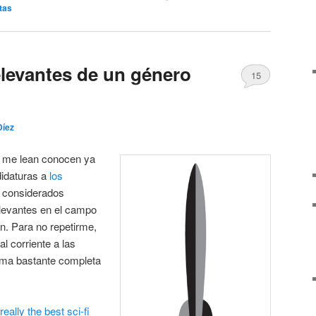
tas
elevantes de un género
15
Díez
 me lean conocen ya
didaturas a
los
s considerados
levantes en el campo
ión. Para no repetirme,
l corriente a las
rma bastante completa
ally the best sci-fi