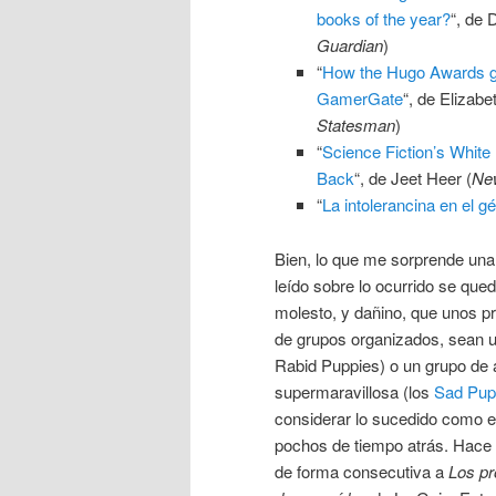
books of the year?
“, de 
Guardian
)
“
How the Hugo Awards g
GamerGate
“, de Elizabe
Statesman
)
“
Science Fiction’s White
Back
“, de Jeet Heer (
Ne
“
La intolerancina en el g
Bien, lo que me sorprende una
leído sobre lo ocurrido se qued
molesto, y dañino, que unos pr
de grupos organizados, sean un
Rabid Puppies) o un grupo de a
supermaravillosa (los
Sad Pup
considerar lo sucedido como 
pochos de tiempo atrás. Hace
de forma consecutiva a
Los pr