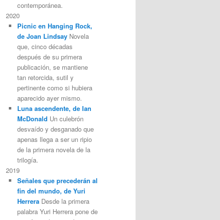
contemporánea.
2020
Picnic en Hanging Rock,
de Joan Lindsay
Novela
que, cinco décadas
después de su primera
publicación, se mantiene
tan retorcida, sutil y
pertinente como si hubiera
aparecido ayer mismo.
Luna ascendente, de Ian
McDonald
Un culebrón
desvaído y desganado que
apenas llega a ser un ripio
de la primera novela de la
trilogía.
2019
Señales que precederán al
fin del mundo, de Yuri
Herrera
Desde la primera
palabra Yuri Herrera pone de