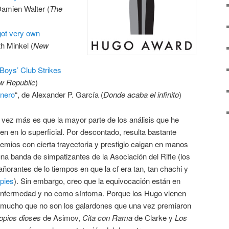
Damien Walter (
The
ot very own
th Minkel (
New
 Boys’ Club Strikes
w Republic
)
énero
“, de Alexander P. García (
Donde acaba el infinito
)
 vez más es que la mayor parte de los análisis que he
en en lo superficial. Por descontado, resulta bastante
emios con cierta trayectoria y prestigio caigan en manos
a banda de simpatizantes de la Asociación del Rifle (los
ñorantes de lo tiempos en que la cf era tan, tan chachi y
pies
). Sin embargo, creo que la equivocación están en
enfermedad y no como síntoma. Porque los Hugo vienen
 mucho que no son los galardones que una vez premiaron
opios dioses
de Asimov,
Cita con Rama
de Clarke y
Los