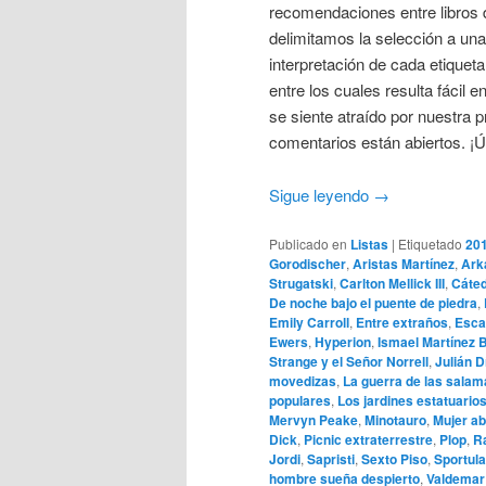
recomendaciones entre libros de
delimitamos la selección a una n
interpretación de cada etiquet
entre los cuales resulta fácil e
se siente atraído por nuestra 
comentarios están abiertos. ¡
Sigue leyendo
→
Publicado en
Listas
|
Etiquetado
20
Gorodischer
,
Aristas Martínez
,
Ark
Strugatski
,
Carlton Mellick III
,
Cáte
De noche bajo el puente de piedra
,
Emily Carroll
,
Entre extraños
,
Esca
Ewers
,
Hyperion
,
Ismael Martínez 
Strange y el Señor Norrell
,
Julián D
movedizas
,
La guerra de las sala
populares
,
Los jardines estatuario
Mervyn Peake
,
Minotauro
,
Mujer ab
Dick
,
Picnic extraterrestre
,
Plop
,
R
Jordi
,
Sapristi
,
Sexto Piso
,
Sportula
hombre sueña despierto
,
Valdemar