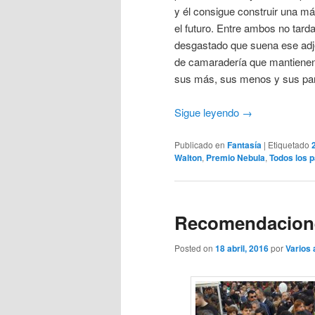
y él consigue construir una má
el futuro. Entre ambos no tard
desgastado que suena ese adjeti
de camaradería que mantienen
sus más, sus menos y sus paré
Sigue leyendo
→
Publicado en
Fantasía
|
Etiquetado
Walton
,
Premio Nebula
,
Todos los p
Recomendaciones
Posted on
18 abril, 2016
por
Varios 