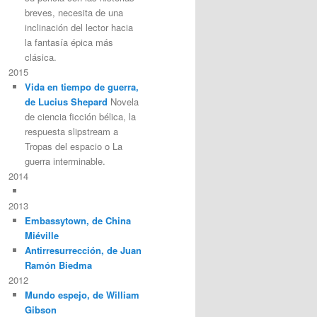
breves, necesita de una
inclinación del lector hacia
la fantasía épica más
clásica.
2015
Vida en tiempo de guerra,
de Lucius Shepard
Novela
de ciencia ficción bélica, la
respuesta slipstream a
Tropas del espacio o La
guerra interminable.
2014
2013
Embassytown, de China
Miéville
Antirresurrección, de Juan
Ramón Biedma
2012
Mundo espejo, de William
Gibson