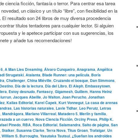
 ciencia ficción, fantasía o terror. Para centrar esa tarea
ovedad, un clásico y un título “libre”, con flexibilidad en la
a. El resultado son 24 libros de muy diversa procedencia
ncontrar títulos tentadores para cualquier lector. Si alguien
propuesta y le apetece participar con sus sugerencias, los
Únete y añade tus recomendaciones!
16
,
A Man Lies Dreaming
,
Álvaro Cunqueiro
,
Anagrama
,
Angélica
adi Strugatski
,
Atalanta
,
Blade Runner: una película
,
Borís
dra
,
Challenger
,
China Miéville
,
Cruzando el bosque
,
Dan Simmons
,
Destino
,
Día de la lectura
,
Día del Libro
,
El Aleph
,
Embassytown
,
lera
,
Estoy desnudo
,
Fantascy
,
Gigamesh
,
Guillem
,
Hanns Heinz
Biurrun
,
Jacques Abeille
,
Jo Walton
,
Joan Perucho
,
Jonathan
íez
,
Kailas Editorial
,
Karel Čapek
,
Kurt Vonnegut
,
La casa de arenas
mandras
,
Las historias naturales
,
Lavie Tidhar
,
Leo Perutz
,
Letras
s
,
Mandrágora
,
Mariano Villarreal
,
Matadero 5
,
Merlín y familia
,
razada a un cuervo
,
Nova Ciencia Ficción
,
Orciny Press
,
Philip K.
afael Pinedo
,
RBA
,
Roca Editorial
,
Salamandra
,
Salto de página
,
San
,
Stalker
,
Susanna Clarke
,
Terra Nova
,
Titus Groan
,
Trafalgar
,
Un
,
William S. Burroughs
,
Yasutaka Tsutsui
,
¿Sueñan los androides