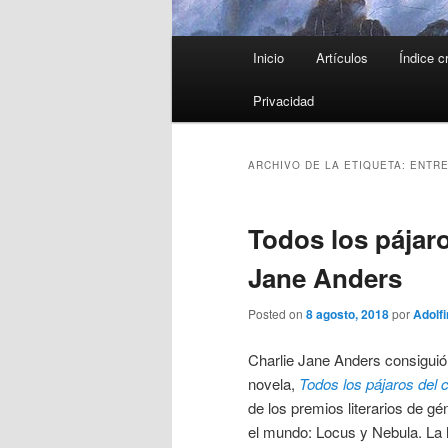
Menú
Inicio
Artículos
Índice c
principal
Privacidad
ARCHIVO DE LA ETIQUETA:
ENTR
Todos los pájaro
Jane Anders
Posted on
8 agosto, 2018
por
Adolf
Charlie Jane Anders consiguió
novela,
Todos los pájaros del c
de los premios literarios de g
el mundo: Locus y Nebula. La h