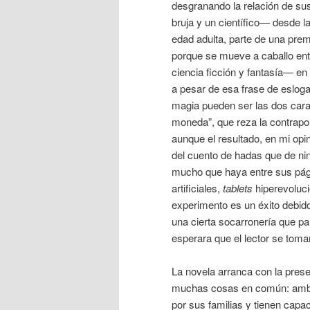
desgranando la relación de s
bruja y un científico— desde la
edad adulta, parte de una prem
porque se mueve a caballo en
ciencia ficción y fantasía— en 
a pesar de esa frase de eslogan
magia pueden ser las dos car
moneda”, que reza la contrapor
aunque el resultado, en mi opi
del cuento de hadas que de ni
mucho que haya entre sus pági
artificiales,
tablets
hiperevoluc
experimento es un éxito debido
una cierta socarronería que pa
esperara que el lector se tom
La novela arranca con la prese
muchas cosas en común: ambos
por sus familias y tienen capa