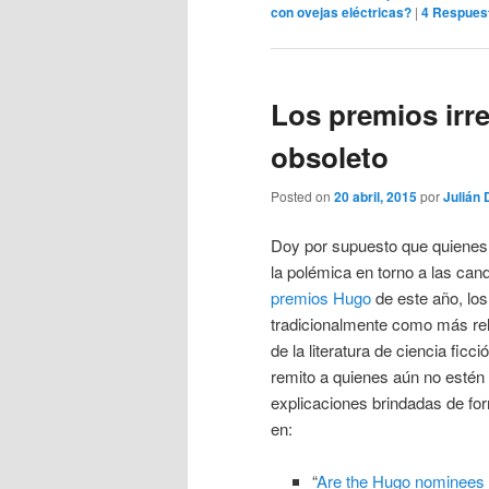
con ovejas eléctricas?
|
4
Respues
Los premios irr
obsoleto
Posted on
20 abril, 2015
por
Julián 
Doy por supuesto que quienes
la polémica en torno a las can
premios Hugo
de este año, lo
tradicionalmente como más re
de la literatura de ciencia ficc
remito a quienes aún no estén a
explicaciones brindadas de fo
en:
“
Are the Hugo nominees re