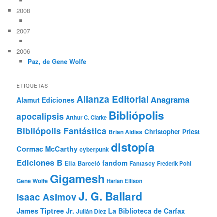
2008
2007
2006
Paz, de Gene Wolfe
ETIQUETAS
Alianza Editorial
Anagrama
Alamut Ediciones
Bibliópolis
apocalipsis
Arthur C. Clarke
Bibliópolis Fantástica
Christopher Priest
Brian Aldiss
distopía
Cormac McCarthy
cyberpunk
Ediciones B
fandom
Elia Barceló
Fantascy
Frederik Pohl
Gigamesh
Gene Wolfe
Harlan Ellison
J. G. Ballard
Isaac Asimov
James Tiptree Jr.
La Biblioteca de Carfax
Julián Díez