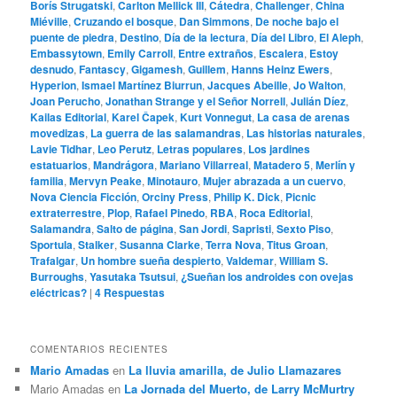
Borís Strugatski
,
Carlton Mellick III
,
Cátedra
,
Challenger
,
China
Miéville
,
Cruzando el bosque
,
Dan Simmons
,
De noche bajo el
puente de piedra
,
Destino
,
Día de la lectura
,
Día del Libro
,
El Aleph
,
Embassytown
,
Emily Carroll
,
Entre extraños
,
Escalera
,
Estoy
desnudo
,
Fantascy
,
Gigamesh
,
Guillem
,
Hanns Heinz Ewers
,
Hyperion
,
Ismael Martínez Biurrun
,
Jacques Abeille
,
Jo Walton
,
Joan Perucho
,
Jonathan Strange y el Señor Norrell
,
Julián Díez
,
Kailas Editorial
,
Karel Čapek
,
Kurt Vonnegut
,
La casa de arenas
movedizas
,
La guerra de las salamandras
,
Las historias naturales
,
Lavie Tidhar
,
Leo Perutz
,
Letras populares
,
Los jardines
estatuarios
,
Mandrágora
,
Mariano Villarreal
,
Matadero 5
,
Merlín y
familia
,
Mervyn Peake
,
Minotauro
,
Mujer abrazada a un cuervo
,
Nova Ciencia Ficción
,
Orciny Press
,
Philip K. Dick
,
Picnic
extraterrestre
,
Plop
,
Rafael Pinedo
,
RBA
,
Roca Editorial
,
Salamandra
,
Salto de página
,
San Jordi
,
Sapristi
,
Sexto Piso
,
Sportula
,
Stalker
,
Susanna Clarke
,
Terra Nova
,
Titus Groan
,
Trafalgar
,
Un hombre sueña despierto
,
Valdemar
,
William S.
Burroughs
,
Yasutaka Tsutsui
,
¿Sueñan los androides con ovejas
eléctricas?
|
4
Respuestas
COMENTARIOS RECIENTES
Mario Amadas
en
La lluvia amarilla, de Julio Llamazares
Mario Amadas
en
La Jornada del Muerto, de Larry McMurtry