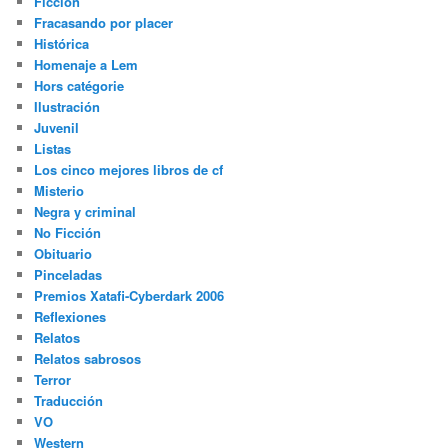
Ficción
Fracasando por placer
Histórica
Homenaje a Lem
Hors catégorie
Ilustración
Juvenil
Listas
Los cinco mejores libros de cf
Misterio
Negra y criminal
No Ficción
Obituario
Pinceladas
Premios Xatafi-Cyberdark 2006
Reflexiones
Relatos
Relatos sabrosos
Terror
Traducción
VO
Western