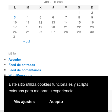
AGOSTO 2026
L
M
X
J
V
S
D
1
2
3
4
5
6
7
8
9
10
11
12
13
14
15
16
17
18
19
20
21
22
23
24
25
26
27
28
29
30
31
« Jul
META
Acceder
Feed de entradas
Feed de comentarios
WordPress.org
Este sitio utiliza cookies funcionales y scripts
externos para mejorar tu experiencia.
Privacidad
Funciona gracias a WordPress
Mis ajustes
Acepto