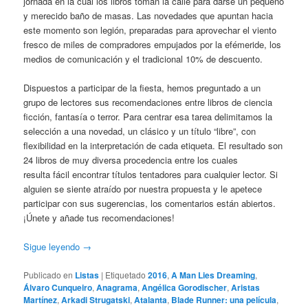
jornada en la cual los libros toman la calle para darse un pequeño
y merecido baño de masas. Las novedades que apuntan hacia
este momento son legión, preparadas para aprovechar el viento
fresco de miles de compradores empujados por la efémeride, los
medios de comunicación y el tradicional 10% de descuento.
Dispuestos a participar de la fiesta, hemos preguntado a un
grupo de lectores sus recomendaciones entre libros de ciencia
ficción, fantasía o terror. Para centrar esa tarea delimitamos la
selección a una novedad, un clásico y un título “libre”, con
flexibilidad en la interpretación de cada etiqueta. El resultado son
24 libros de muy diversa procedencia entre los cuales
resulta fácil encontrar títulos tentadores para cualquier lector. Si
alguien se siente atraído por nuestra propuesta y le apetece
participar con sus sugerencias, los comentarios están abiertos.
¡Únete y añade tus recomendaciones!
Sigue leyendo
→
Publicado en
Listas
|
Etiquetado
2016
,
A Man Lies Dreaming
,
Álvaro Cunqueiro
,
Anagrama
,
Angélica Gorodischer
,
Aristas
Martínez
,
Arkadi Strugatski
,
Atalanta
,
Blade Runner: una película
,