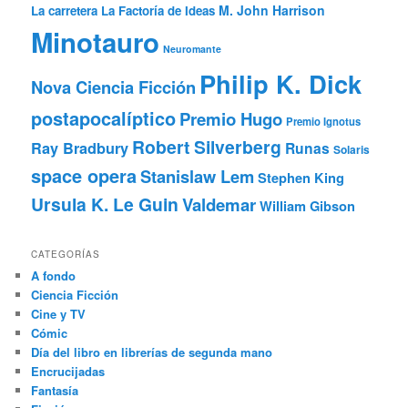
M. John Harrison
La carretera
La Factoría de Ideas
Minotauro
Neuromante
Philip K. Dick
Nova Ciencia Ficción
postapocalíptico
Premio Hugo
Premio Ignotus
Robert Silverberg
Ray Bradbury
Runas
Solaris
space opera
Stanislaw Lem
Stephen King
Ursula K. Le Guin
Valdemar
William Gibson
CATEGORÍAS
A fondo
Ciencia Ficción
Cine y TV
Cómic
Día del libro en librerías de segunda mano
Encrucijadas
Fantasía