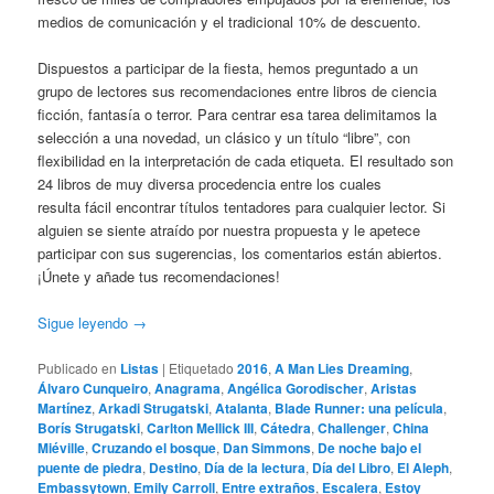
medios de comunicación y el tradicional 10% de descuento.
Dispuestos a participar de la fiesta, hemos preguntado a un
grupo de lectores sus recomendaciones entre libros de ciencia
ficción, fantasía o terror. Para centrar esa tarea delimitamos la
selección a una novedad, un clásico y un título “libre”, con
flexibilidad en la interpretación de cada etiqueta. El resultado son
24 libros de muy diversa procedencia entre los cuales
resulta fácil encontrar títulos tentadores para cualquier lector. Si
alguien se siente atraído por nuestra propuesta y le apetece
participar con sus sugerencias, los comentarios están abiertos.
¡Únete y añade tus recomendaciones!
Sigue leyendo
→
Publicado en
Listas
|
Etiquetado
2016
,
A Man Lies Dreaming
,
Álvaro Cunqueiro
,
Anagrama
,
Angélica Gorodischer
,
Aristas
Martínez
,
Arkadi Strugatski
,
Atalanta
,
Blade Runner: una película
,
Borís Strugatski
,
Carlton Mellick III
,
Cátedra
,
Challenger
,
China
Miéville
,
Cruzando el bosque
,
Dan Simmons
,
De noche bajo el
puente de piedra
,
Destino
,
Día de la lectura
,
Día del Libro
,
El Aleph
,
Embassytown
,
Emily Carroll
,
Entre extraños
,
Escalera
,
Estoy