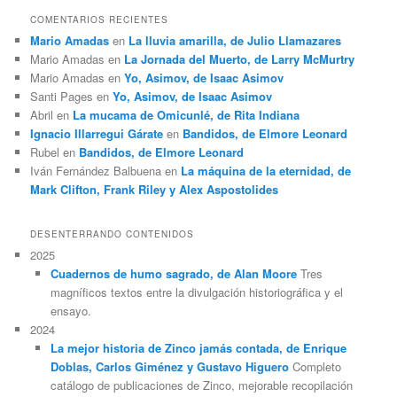
COMENTARIOS RECIENTES
Mario Amadas
en
La lluvia amarilla, de Julio Llamazares
Mario Amadas
en
La Jornada del Muerto, de Larry McMurtry
Mario Amadas
en
Yo, Asimov, de Isaac Asimov
Santi Pages
en
Yo, Asimov, de Isaac Asimov
Abril
en
La mucama de Omicunlé, de Rita Indiana
Ignacio Illarregui Gárate
en
Bandidos, de Elmore Leonard
Rubel
en
Bandidos, de Elmore Leonard
Iván Fernández Balbuena
en
La máquina de la eternidad, de
Mark Clifton, Frank Riley y Alex Aspostolides
DESENTERRANDO CONTENIDOS
2025
Cuadernos de humo sagrado, de Alan Moore
Tres
magníficos textos entre la divulgación historiográfica y el
ensayo.
2024
La mejor historia de Zinco jamás contada, de Enrique
Doblas, Carlos Giménez y Gustavo Higuero
Completo
catálogo de publicaciones de Zinco, mejorable recopilación