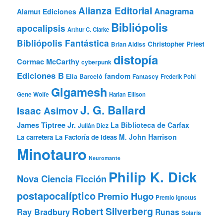
Alianza Editorial
Anagrama
Alamut Ediciones
Bibliópolis
apocalipsis
Arthur C. Clarke
Bibliópolis Fantástica
Christopher Priest
Brian Aldiss
distopía
Cormac McCarthy
cyberpunk
Ediciones B
fandom
Elia Barceló
Fantascy
Frederik Pohl
Gigamesh
Gene Wolfe
Harlan Ellison
J. G. Ballard
Isaac Asimov
James Tiptree Jr.
La Biblioteca de Carfax
Julián Díez
M. John Harrison
La carretera
La Factoría de Ideas
Minotauro
Neuromante
Philip K. Dick
Nova Ciencia Ficción
postapocalíptico
Premio Hugo
Premio Ignotus
Robert Silverberg
Ray Bradbury
Runas
Solaris