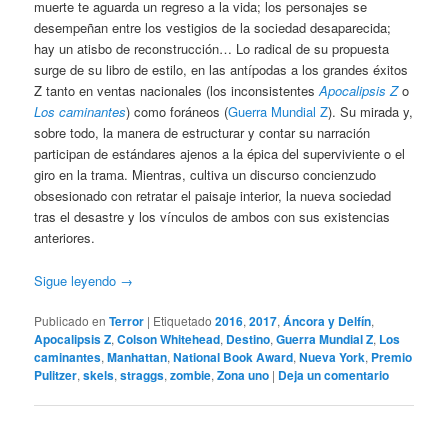
muerte te aguarda un regreso a la vida; los personajes se
desempeñan entre los vestigios de la sociedad desaparecida;
hay un atisbo de reconstrucción… Lo radical de su propuesta
surge de su libro de estilo, en las antípodas a los grandes éxitos
Z tanto en ventas nacionales (los inconsistentes
Apocalipsis Z
o
Los caminantes
) como foráneos (
Guerra Mundial Z
). Su mirada y,
sobre todo, la manera de estructurar y contar su narración
participan de estándares ajenos a la épica del superviviente o el
giro en la trama. Mientras, cultiva un discurso concienzudo
obsesionado con retratar el paisaje interior, la nueva sociedad
tras el desastre y los vínculos de ambos con sus existencias
anteriores.
Sigue leyendo
→
Publicado en
Terror
|
Etiquetado
2016
,
2017
,
Áncora y Delfín
,
Apocalipsis Z
,
Colson Whitehead
,
Destino
,
Guerra Mundial Z
,
Los
caminantes
,
Manhattan
,
National Book Award
,
Nueva York
,
Premio
Pulitzer
,
skels
,
straggs
,
zombie
,
Zona uno
|
Deja un comentario