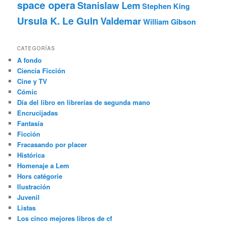
space opera
Stanislaw Lem
Stephen King
Ursula K. Le Guin
Valdemar
William Gibson
CATEGORÍAS
A fondo
Ciencia Ficción
Cine y TV
Cómic
Día del libro en librerías de segunda mano
Encrucijadas
Fantasía
Ficción
Fracasando por placer
Histórica
Homenaje a Lem
Hors catégorie
Ilustración
Juvenil
Listas
Los cinco mejores libros de cf