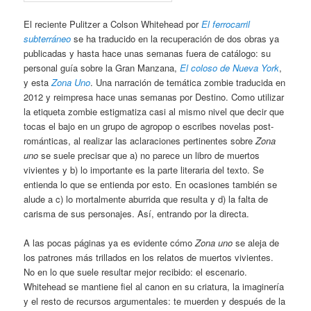
El reciente Pulitzer a Colson Whitehead por
El ferrocarril
subterráneo
se ha traducido en la recuperación de dos obras ya
publicadas y hasta hace unas semanas fuera de catálogo: su
personal guía sobre la Gran Manzana,
El coloso de Nueva York
,
y esta
Zona Uno
. Una narración de temática zombie traducida en
2012 y reimpresa hace unas semanas por Destino. Como utilizar
la etiqueta zombie estigmatiza casi al mismo nivel que decir que
tocas el bajo en un grupo de agropop o escribes novelas post-
románticas, al realizar las aclaraciones pertinentes sobre
Zona
uno
se suele precisar que a) no parece un libro de muertos
vivientes y b) lo importante es la parte literaria del texto. Se
entienda lo que se entienda por esto. En ocasiones también se
alude a c) lo mortalmente aburrida que resulta y d) la falta de
carisma de sus personajes. Así, entrando por la directa.
A las pocas páginas ya es evidente cómo
Zona uno
se aleja de
los patrones más trillados en los relatos de muertos vivientes.
No en lo que suele resultar mejor recibido: el escenario.
Whitehead se mantiene fiel al canon en su criatura, la imaginería
y el resto de recursos argumentales: te muerden y después de la