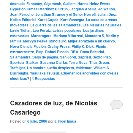
desnudo
,
Fantascy
,
Gigamesh
,
Guillem
,
Hanns Heinz Ewers
,
Hyperion
,
Ismael Martínez Biurrun
,
Jacques Abeille
,
Jo Walton
,
Joan Perucho
,
Jonathan Strange y el Señor Norrell
,
Julián Díez
,
Kailas Editorial
,
Karel Čapek
,
Kurt Vonnegut
,
La casa de arenas
movedizas
,
La guerra de las salamandras
,
Las historias naturales
,
Lavie Tidhar
,
Leo Perutz
,
Letras populares
,
Los jardines
estatuarios
,
Mandrágora
,
Mariano Villarreal
,
Matadero 5
,
Merlín y
familia
,
Mervyn Peake
,
Minotauro
,
Mujer abrazada a un cuervo
,
Nova Ciencia Ficción
,
Orciny Press
,
Philip K. Dick
,
Picnic
extraterrestre
,
Plop
,
Rafael Pinedo
,
RBA
,
Roca Editorial
,
Salamandra
,
Salto de página
,
San Jordi
,
Sapristi
,
Sexto Piso
,
Sportula
,
Stalker
,
Susanna Clarke
,
Terra Nova
,
Titus Groan
,
Trafalgar
,
Un hombre sueña despierto
,
Valdemar
,
William S.
Burroughs
,
Yasutaka Tsutsui
,
¿Sueñan los androides con ovejas
eléctricas?
|
4
Respuestas
Cazadores de luz, de Nicolás
Casariego
Posted on
6 julio, 2006
por
J. Fidel Insúa