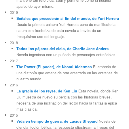
mantiene tan retorcida, sutil y pertinente como si hubiera
aparecido ayer mismo.
2019
Señales que precederán al fin del mundo, de Yuri Herrera
Desde la primera palabra Yuri Herrera pone de manifiesto la
naturaleza fronteriza de esta novela a través de un
fresquísimo uso del lenguaje.
2018
Todos los pájaros del cielo, de Charlie Jane Anders
Novela ingeniosa con un puñado de personajes entrañables.
2017
The Power (El poder), de Naomi Alderman
El embrión de
una distopía que emana de otra enterrada en las entrañas de
nuestro mundo.
2016
La gracia de los reyes, de Ken Liu
Esta novela, donde Ken
Liu muestra de nuevo su pericia con las historias breves,
necesita de una inclinación del lector hacia la fantasía épica
más clásica.
2015
Vida en tiempo de guerra, de Lucius Shepard
Novela de
ciencia ficción bélica, la respuesta slipstream a Tropas del