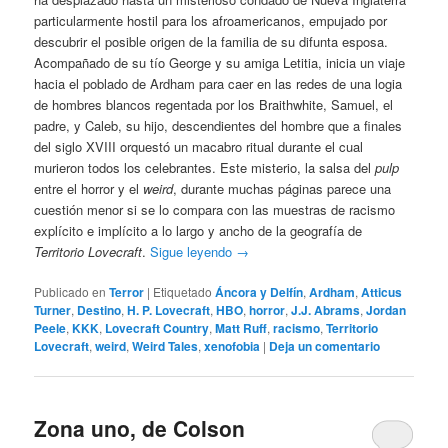
particularmente hostil para los afroamericanos, empujado por
descubrir el posible origen de la familia de su difunta esposa.
Acompañado de su tío George y su amiga Letitia, inicia un viaje
hacia el poblado de Ardham para caer en las redes de una logia
de hombres blancos regentada por los Braithwhite, Samuel, el
padre, y Caleb, su hijo, descendientes del hombre que a finales
del siglo XVIII orquestó un macabro ritual durante el cual
murieron todos los celebrantes. Este misterio, la salsa del
pulp
entre el horror y el
weird
, durante muchas páginas parece una
cuestión menor si se lo compara con las muestras de racismo
explícito e implícito a lo largo y ancho de la geografía de
Territorio Lovecraft
.
Sigue leyendo
→
Publicado en
Terror
|
Etiquetado
Áncora y Delfín
,
Ardham
,
Atticus
Turner
,
Destino
,
H. P. Lovecraft
,
HBO
,
horror
,
J.J. Abrams
,
Jordan
Peele
,
KKK
,
Lovecraft Country
,
Matt Ruff
,
racismo
,
Territorio
Lovecraft
,
weird
,
Weird Tales
,
xenofobia
|
Deja un comentario
Zona uno, de Colson