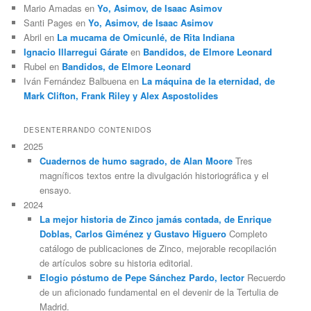
Mario Amadas
en
Yo, Asimov, de Isaac Asimov
Santi Pages
en
Yo, Asimov, de Isaac Asimov
Abril
en
La mucama de Omicunlé, de Rita Indiana
Ignacio Illarregui Gárate
en
Bandidos, de Elmore Leonard
Rubel
en
Bandidos, de Elmore Leonard
Iván Fernández Balbuena
en
La máquina de la eternidad, de
Mark Clifton, Frank Riley y Alex Aspostolides
DESENTERRANDO CONTENIDOS
2025
Cuadernos de humo sagrado, de Alan Moore
Tres
magníficos textos entre la divulgación historiográfica y el
ensayo.
2024
La mejor historia de Zinco jamás contada, de Enrique
Doblas, Carlos Giménez y Gustavo Higuero
Completo
catálogo de publicaciones de Zinco, mejorable recopilación
de artículos sobre su historia editorial.
Elogio póstumo de Pepe Sánchez Pardo, lector
Recuerdo
de un aficionado fundamental en el devenir de la Tertulia de
Madrid.