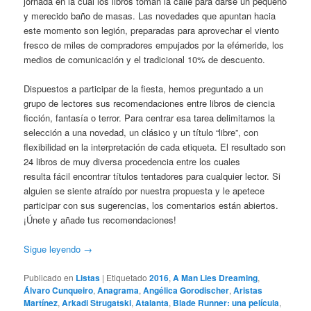
jornada en la cual los libros toman la calle para darse un pequeño
y merecido baño de masas. Las novedades que apuntan hacia
este momento son legión, preparadas para aprovechar el viento
fresco de miles de compradores empujados por la efémeride, los
medios de comunicación y el tradicional 10% de descuento.
Dispuestos a participar de la fiesta, hemos preguntado a un
grupo de lectores sus recomendaciones entre libros de ciencia
ficción, fantasía o terror. Para centrar esa tarea delimitamos la
selección a una novedad, un clásico y un título “libre”, con
flexibilidad en la interpretación de cada etiqueta. El resultado son
24 libros de muy diversa procedencia entre los cuales
resulta fácil encontrar títulos tentadores para cualquier lector. Si
alguien se siente atraído por nuestra propuesta y le apetece
participar con sus sugerencias, los comentarios están abiertos.
¡Únete y añade tus recomendaciones!
Sigue leyendo
→
Publicado en
Listas
|
Etiquetado
2016
,
A Man Lies Dreaming
,
Álvaro Cunqueiro
,
Anagrama
,
Angélica Gorodischer
,
Aristas
Martínez
,
Arkadi Strugatski
,
Atalanta
,
Blade Runner: una película
,