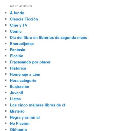
CATEGORÍAS
A fondo
Ciencia Ficción
Cine y TV
Cómic
Día del libro en librerías de segunda mano
Encrucijadas
Fantasía
Ficción
Fracasando por placer
Histórica
Homenaje a Lem
Hors catégorie
Ilustración
Juvenil
Listas
Los cinco mejores libros de cf
Misterio
Negra y criminal
No Ficción
Obituario