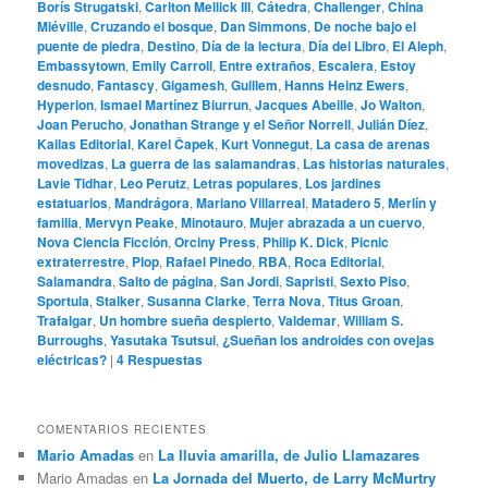
Borís Strugatski
,
Carlton Mellick III
,
Cátedra
,
Challenger
,
China
Miéville
,
Cruzando el bosque
,
Dan Simmons
,
De noche bajo el
puente de piedra
,
Destino
,
Día de la lectura
,
Día del Libro
,
El Aleph
,
Embassytown
,
Emily Carroll
,
Entre extraños
,
Escalera
,
Estoy
desnudo
,
Fantascy
,
Gigamesh
,
Guillem
,
Hanns Heinz Ewers
,
Hyperion
,
Ismael Martínez Biurrun
,
Jacques Abeille
,
Jo Walton
,
Joan Perucho
,
Jonathan Strange y el Señor Norrell
,
Julián Díez
,
Kailas Editorial
,
Karel Čapek
,
Kurt Vonnegut
,
La casa de arenas
movedizas
,
La guerra de las salamandras
,
Las historias naturales
,
Lavie Tidhar
,
Leo Perutz
,
Letras populares
,
Los jardines
estatuarios
,
Mandrágora
,
Mariano Villarreal
,
Matadero 5
,
Merlín y
familia
,
Mervyn Peake
,
Minotauro
,
Mujer abrazada a un cuervo
,
Nova Ciencia Ficción
,
Orciny Press
,
Philip K. Dick
,
Picnic
extraterrestre
,
Plop
,
Rafael Pinedo
,
RBA
,
Roca Editorial
,
Salamandra
,
Salto de página
,
San Jordi
,
Sapristi
,
Sexto Piso
,
Sportula
,
Stalker
,
Susanna Clarke
,
Terra Nova
,
Titus Groan
,
Trafalgar
,
Un hombre sueña despierto
,
Valdemar
,
William S.
Burroughs
,
Yasutaka Tsutsui
,
¿Sueñan los androides con ovejas
eléctricas?
|
4
Respuestas
COMENTARIOS RECIENTES
Mario Amadas
en
La lluvia amarilla, de Julio Llamazares
Mario Amadas
en
La Jornada del Muerto, de Larry McMurtry