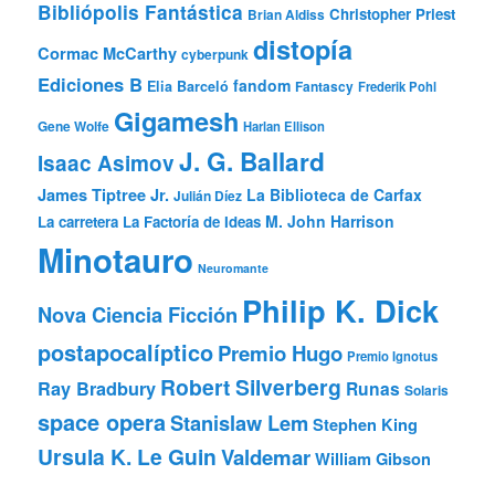
Bibliópolis Fantástica
Christopher Priest
Brian Aldiss
distopía
Cormac McCarthy
cyberpunk
Ediciones B
fandom
Elia Barceló
Fantascy
Frederik Pohl
Gigamesh
Gene Wolfe
Harlan Ellison
J. G. Ballard
Isaac Asimov
James Tiptree Jr.
La Biblioteca de Carfax
Julián Díez
M. John Harrison
La carretera
La Factoría de Ideas
Minotauro
Neuromante
Philip K. Dick
Nova Ciencia Ficción
postapocalíptico
Premio Hugo
Premio Ignotus
Robert Silverberg
Ray Bradbury
Runas
Solaris
space opera
Stanislaw Lem
Stephen King
Ursula K. Le Guin
Valdemar
William Gibson