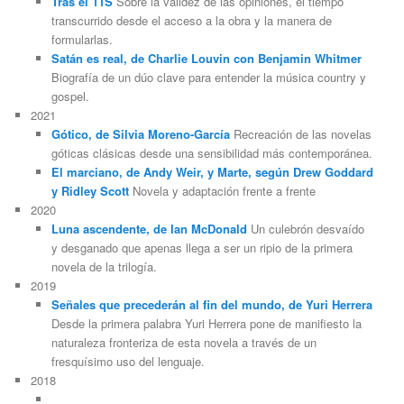
Tras el 11S
Sobre la validez de las opiniones, el tiempo
transcurrido desde el acceso a la obra y la manera de
formularlas.
Satán es real, de Charlie Louvin con Benjamin Whitmer
Biografía de un dúo clave para entender la música country y
gospel.
2021
Gótico, de Silvia Moreno-García
Recreación de las novelas
góticas clásicas desde una sensibilidad más contemporánea.
El marciano, de Andy Weir, y Marte, según Drew Goddard
y Ridley Scott
Novela y adaptación frente a frente
2020
Luna ascendente, de Ian McDonald
Un culebrón desvaído
y desganado que apenas llega a ser un ripio de la primera
novela de la trilogía.
2019
Señales que precederán al fin del mundo, de Yuri Herrera
Desde la primera palabra Yuri Herrera pone de manifiesto la
naturaleza fronteriza de esta novela a través de un
fresquísimo uso del lenguaje.
2018