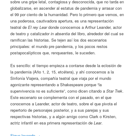
sobre una gripe letal, contagiosa y desconocida, que no tarda en
globalizarse, en ascender al estatus de pandemia y arrasar con
el 99 por ciento de la humanidad. Pero lo primero que vemos, en
una poderosa, cautivadora apertura, es una representación
teatral de
El rey Lear
donde conocemos a Arthur Leander, actor
de teatro y catalizador
in absentia
del libro, alrededor del cual se
ramifican las historias. Se tejen así los dos escenarios
principales: el mundo pre pandemia, y los pocos restos
postapocalípticos que, renqueantes, le suceden.
Es sencillo: el tiempo empieza a contarse desde la eclosión de
la pandemia (Año 1, 2, 15, etcétera), y ahí conocemos a la
Sinfonía Viajera, compañía teatral que viaja por el mundo
agonizante representando a Shakespeare porque “la
supervivencia no es suficiente”, como dicen citando a
Star Trek
.
Este escenario se complementa con el pasado, en el que
conocemos a Leander, actor de teatro, sobre el que pivota el
repertorio de personajes posterior, y a sus parejas y sus
respectivas historias, y a algún amigo como Clark o Kirsten,
actriz infantil en esa primera representación de
Lear
.
Sigue leyendo
→