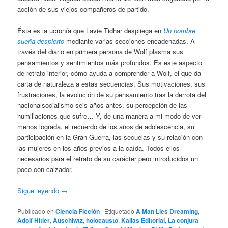
acción de sus viejos compañeros de partido.
Ésta es la ucronía que Lavie Tidhar despliega en
Un hombre
sueña despierto
mediante varias secciones encadenadas. A
través del diario en primera persona de Wolf plasma sus
pensamientos y sentimientos más profundos. Es este aspecto
de retrato interior, cómo ayuda a comprender a Wolf, el que da
carta de naturaleza a estas secuencias. Sus motivaciones, sus
frustraciones, la evolución de su pensamiento tras la derrota del
nacionalsocialismo seis años antes, su percepción de las
humillaciones que sufre… Y, de una manera a mi modo de ver
menos lograda, el recuerdo de los años de adolescencia, su
participación en la Gran Guerra, las secuelas y su relación con
las mujeres en los años previos a la caída. Todos ellos
necesarios para el retrato de su carácter pero introducidos un
poco con calzador.
Sigue leyendo
→
Publicado en
Ciencia Ficción
|
Etiquetado
A Man Lies Dreaming
,
Adolf Hitler
,
Auschiwtz
,
holocausto
,
Kailas Editorial
,
La conjura