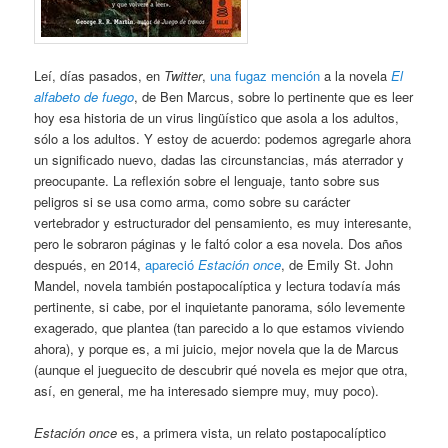
Leí, días pasados, en
Twitter
,
una fugaz mención
a la novela
El
alfabeto de fuego
, de Ben Marcus, sobre lo pertinente que es leer
hoy esa historia de un virus lingüístico que asola a los adultos,
sólo a los adultos. Y estoy de acuerdo: podemos agregarle ahora
un significado nuevo, dadas las circunstancias, más aterrador y
preocupante. La reflexión sobre el lenguaje, tanto sobre sus
peligros si se usa como arma, como sobre su carácter
vertebrador y estructurador del pensamiento, es muy interesante,
pero le sobraron páginas y le faltó color a esa novela. Dos años
después, en 2014,
apareció
Estación once
, de Emily St. John
Mandel, novela también postapocalíptica y lectura todavía más
pertinente, si cabe, por el inquietante panorama, sólo levemente
exagerado, que plantea (tan parecido a lo que estamos viviendo
ahora), y porque es, a mi juicio, mejor novela que la de Marcus
(aunque el jueguecito de descubrir qué novela es mejor que otra,
así, en general, me ha interesado siempre muy, muy poco).
Estación once
es, a primera vista, un relato postapocalíptico