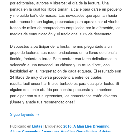
por editoriales, autores y libreros: el día de la lectura. Una
jornada en la cual los libros toman la calle para darse un pequeño
y merecido baño de masas. Las novedades que apuntan hacia
este momento son legión, preparadas para aprovechar el viento
fresco de miles de compradores empujados por la efémeride, los
medios de comunicación y el tradicional 10% de descuento.
Dispuestos a participar de la fiesta, hemos preguntado a un
grupo de lectores sus recomendaciones entre libros de ciencia
ficción, fantasía o terror. Para centrar esa tarea delimitamos la
selección a una novedad, un clásico y un título “libre”, con
flexibilidad en la interpretación de cada etiqueta. El resultado son
24 libros de muy diversa procedencia entre los cuales
resulta fácil encontrar títulos tentadores para cualquier lector. Si
alguien se siente atraído por nuestra propuesta y le apetece
participar con sus sugerencias, los comentarios están abiertos.
¡Únete y añade tus recomendaciones!
Sigue leyendo
→
Publicado en
Listas
|
Etiquetado
2016
,
A Man Lies Dreaming
,
Álvaro Cunqueiro
,
Anagrama
,
Angélica Gorodischer
,
Aristas