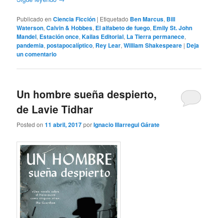
Publicado en
Ciencia Ficción
|
Etiquetado
Ben Marcus
,
Bill
Waterson
,
Calvin & Hobbes
,
El alfabeto de fuego
,
Emily St. John
Mandel
,
Estación once
,
Kailas Editorial
,
La Tierra permanece
,
pandemia
,
postapocalíptico
,
Rey Lear
,
William Shakespeare
|
Deja
un comentario
Un hombre sueña despierto,
de Lavie Tidhar
Posted on
11 abril, 2017
por
Ignacio Illarregui Gárate