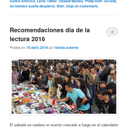
contra América
,
Lavie Tidhar
,
Oswald Mosley
,
Philip Roth
,
ucronía
,
Un hombre sueña despierto
,
Wolf
|
Deja un comentario
Recomendaciones día de la
4
lectura 2016
Posted on
18 abril, 2016
por
Varios autores
El sábado se celebra un evento marcado a fuego en el calendario