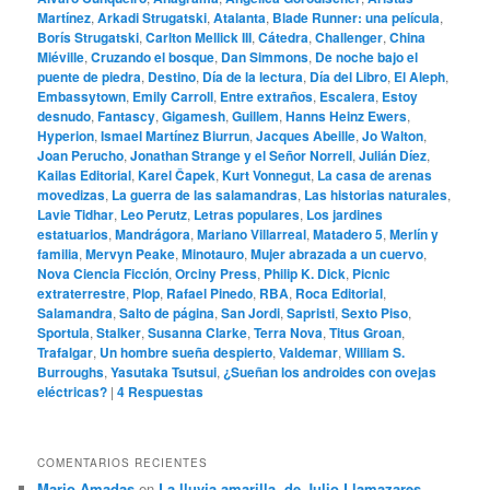
Martínez
,
Arkadi Strugatski
,
Atalanta
,
Blade Runner: una película
,
Borís Strugatski
,
Carlton Mellick III
,
Cátedra
,
Challenger
,
China
Miéville
,
Cruzando el bosque
,
Dan Simmons
,
De noche bajo el
puente de piedra
,
Destino
,
Día de la lectura
,
Día del Libro
,
El Aleph
,
Embassytown
,
Emily Carroll
,
Entre extraños
,
Escalera
,
Estoy
desnudo
,
Fantascy
,
Gigamesh
,
Guillem
,
Hanns Heinz Ewers
,
Hyperion
,
Ismael Martínez Biurrun
,
Jacques Abeille
,
Jo Walton
,
Joan Perucho
,
Jonathan Strange y el Señor Norrell
,
Julián Díez
,
Kailas Editorial
,
Karel Čapek
,
Kurt Vonnegut
,
La casa de arenas
movedizas
,
La guerra de las salamandras
,
Las historias naturales
,
Lavie Tidhar
,
Leo Perutz
,
Letras populares
,
Los jardines
estatuarios
,
Mandrágora
,
Mariano Villarreal
,
Matadero 5
,
Merlín y
familia
,
Mervyn Peake
,
Minotauro
,
Mujer abrazada a un cuervo
,
Nova Ciencia Ficción
,
Orciny Press
,
Philip K. Dick
,
Picnic
extraterrestre
,
Plop
,
Rafael Pinedo
,
RBA
,
Roca Editorial
,
Salamandra
,
Salto de página
,
San Jordi
,
Sapristi
,
Sexto Piso
,
Sportula
,
Stalker
,
Susanna Clarke
,
Terra Nova
,
Titus Groan
,
Trafalgar
,
Un hombre sueña despierto
,
Valdemar
,
William S.
Burroughs
,
Yasutaka Tsutsui
,
¿Sueñan los androides con ovejas
eléctricas?
|
4
Respuestas
COMENTARIOS RECIENTES
Mario Amadas
en
La lluvia amarilla, de Julio Llamazares