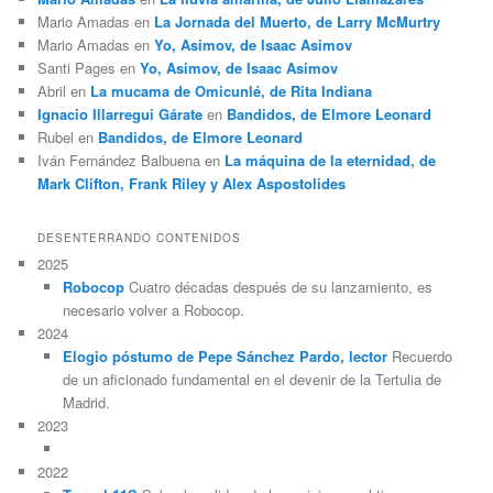
Mario Amadas
en
La Jornada del Muerto, de Larry McMurtry
Mario Amadas
en
Yo, Asimov, de Isaac Asimov
Santi Pages
en
Yo, Asimov, de Isaac Asimov
Abril
en
La mucama de Omicunlé, de Rita Indiana
Ignacio Illarregui Gárate
en
Bandidos, de Elmore Leonard
Rubel
en
Bandidos, de Elmore Leonard
Iván Fernández Balbuena
en
La máquina de la eternidad, de
Mark Clifton, Frank Riley y Alex Aspostolides
DESENTERRANDO CONTENIDOS
2025
Robocop
Cuatro décadas después de su lanzamiento, es
necesario volver a Robocop.
2024
Elogio póstumo de Pepe Sánchez Pardo, lector
Recuerdo
de un aficionado fundamental en el devenir de la Tertulia de
Madrid.
2023
2022