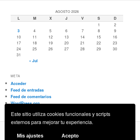
AGOSTO 2026
L
M
X
J
V
S
D
1
2
3
4
5
6
7
8
9
10
11
12
13
14
15
16
17
18
19
20
21
22
23
24
25
26
27
28
29
30
31
« Jul
META
Acceder
Feed de entradas
Feed de comentarios
WordPress.org
Este sitio utiliza cookies funcionales y scripts
externos para mejorar tu experiencia.
Privacidad
Funciona gracias a WordPress
Mis ajustes
Acepto