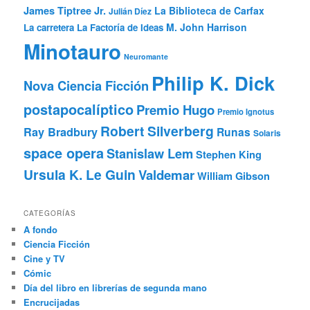
James Tiptree Jr.
La Biblioteca de Carfax
Julián Díez
M. John Harrison
La carretera
La Factoría de Ideas
Minotauro
Neuromante
Philip K. Dick
Nova Ciencia Ficción
postapocalíptico
Premio Hugo
Premio Ignotus
Robert Silverberg
Ray Bradbury
Runas
Solaris
space opera
Stanislaw Lem
Stephen King
Ursula K. Le Guin
Valdemar
William Gibson
CATEGORÍAS
A fondo
Ciencia Ficción
Cine y TV
Cómic
Día del libro en librerías de segunda mano
Encrucijadas