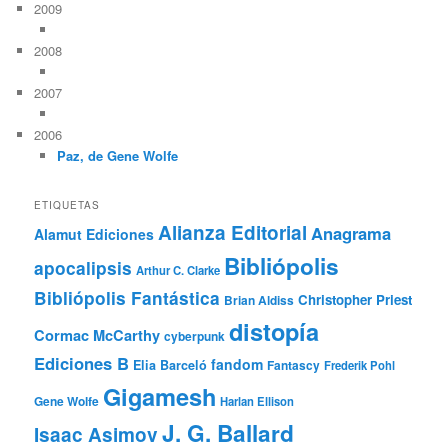
2009
2008
2007
2006
Paz, de Gene Wolfe
ETIQUETAS
Alianza Editorial
Anagrama
Alamut Ediciones
Bibliópolis
apocalipsis
Arthur C. Clarke
Bibliópolis Fantástica
Christopher Priest
Brian Aldiss
distopía
Cormac McCarthy
cyberpunk
Ediciones B
fandom
Elia Barceló
Fantascy
Frederik Pohl
Gigamesh
Gene Wolfe
Harlan Ellison
J. G. Ballard
Isaac Asimov