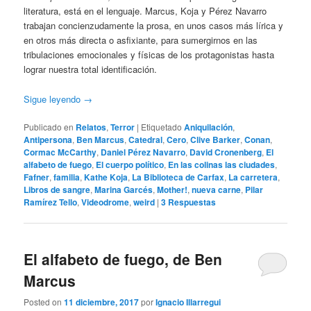
literatura, está en el lenguaje. Marcus, Koja y Pérez Navarro
trabajan concienzudamente la prosa, en unos casos más lírica y
en otros más directa o asfixiante, para sumergirnos en las
tribulaciones emocionales y físicas de los protagonistas hasta
lograr nuestra total identificación.
Sigue leyendo
→
Publicado en
Relatos
,
Terror
|
Etiquetado
Aniquilación
,
Antipersona
,
Ben Marcus
,
Catedral
,
Cero
,
Clive Barker
,
Conan
,
Cormac McCarthy
,
Daniel Pérez Navarro
,
David Cronenberg
,
El
alfabeto de fuego
,
El cuerpo político
,
En las colinas las ciudades
,
Fafner
,
familia
,
Kathe Koja
,
La Biblioteca de Carfax
,
La carretera
,
Libros de sangre
,
Marina Garcés
,
Mother!
,
nueva carne
,
Pilar
Ramírez Tello
,
Videodrome
,
weird
|
3
Respuestas
El alfabeto de fuego, de Ben
Marcus
Posted on
11 diciembre, 2017
por
Ignacio Illarregui