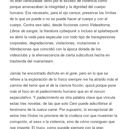
no eran censuradas tanto por el exceso de violencia como
porque amenazaban la integridad y la dignidad del cuerpo
humano. Era necesario, para el ojo censor, preservar los límites
de lo que se puede o no se puede hacer
al
cuerpo y
con
el
cuerpo. Contra ese tabú, desde ficciones como
Videodrome,
Libros de sangre
, la literatura
cyberpunk
o incluso el
splatterpunk
se abrió la veda para especular con todo tipo de transgresiones
corporales, degradaciones, violaciones, mutaciones o
hibridaciones que coincidió con la época dorada de los
videoclubs y la efervescencia de cierta subcultura hecha en
trastienda del
mainstream
.
Jamás he encontrado disfrute en el
gore
, pero en lo que se
refiere a la exploración de lo físico siempre me ha atraído más el
camino del terror que el de la ciencia ficción, quizá porque pone
más el foco en el padecimiento humano que en el
novum
especulativo. Y
padecimiento
es otra palabra clave que vincula
estas tres novelas, de las que solo
Cero
puede adscribirse al
fenómeno de la
nueva carne
. Por supuesto, lo excepcional de
estos tres títulos no proviene de la crudeza con que muestran la
corrupción, el sexo o la violencia, sino de cómo consiguen que
nos importe
. El truco, como sucede siempre con la gran