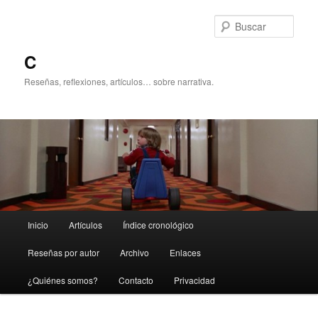
Ir
Ir
al
al
Busc
contenido
contenido
principal
secundario
C
Reseñas, reflexiones, artículos… sobre narrativa.
Menú
Inicio
Artículos
Índice cronológico
principal
Reseñas por autor
Archivo
Enlaces
¿Quiénes somos?
Contacto
Privacidad