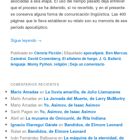
asociadas a esa etapa. El uso del tiempo pasado deja entrever
que el proceso se ha detenido, si no revertido, y en el presente
se conserva alguna forma de comunicación lingüística. Las 400
páginas que le lleva establecer su relato son su memoria de ese
período apocalíptico.
Sigue leyendo
→
Publicado en
Ciencia Ficción
|
Etiquetado
apocalipsis
,
Ben Marcus
,
Catedral
,
David Cronenberg
,
El alfabeto de fuego
,
J. G. Ballard
,
lenguaje
,
Monty Python
,
religión
|
Deja un comentario
COMENTARIOS RECIENTES
Mario Amadas
en
La lluvia amarilla, de Julio Llamazares
Mario Amadas
en
La Jornada del Muerto, de Larry McMurtry
Mario Amadas
en
Yo, Asimov, de Isaac Asimov
Santi Pages
en
Yo, Asimov, de Isaac Asimov
Abril
en
La mucama de Omicunlé, de Rita Indiana
Ignacio Illarregui Gárate
en
Bandidos, de Elmore Leonard
Rubel
en
Bandidos, de Elmore Leonard
Iván Fernández Balbuena
en
La máquina de la eternidad, de