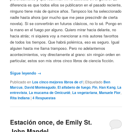
diferencia es que todos ellos se publicaron en el pasado reciente,
ninguno tiene más de quince años. Tampoco los ha seleccionado
nadie hasta ahora (por mucho que me pese prescindir de cierta
novela). Si se convertirán en futuros clásicos, no lo sé. Pongo en
la mano en el fuego por alguno. Quiero mirar hacia delante, no
hacia atrás; ni siquiera voy a mencionar a mis autores favoritos
de todos los tiempos. Que habrá polémica, eso es seguro. Igual
alguien hasta me llama tramposo. Pero no adelantemos
acontecimientos, voy directamente al grano: sin ningún orden en
particular, estos son mis otros cinco libros de ciencia ficción.
Sigue leyendo
→
Publicado en
Los cinco mejores libros de cf
|
Etiquetado
Ben
Marcus
,
David Monteagudo
,
El alfabeto de fuego
,
Fin
,
Han Kang
,
La
entrevista
,
La mucama de Omicunlé
,
La vegetariana
,
Manuele Fior
,
Rita Indiana
|
4
Respuestas
Estación once, de Emily St.
John Mandel