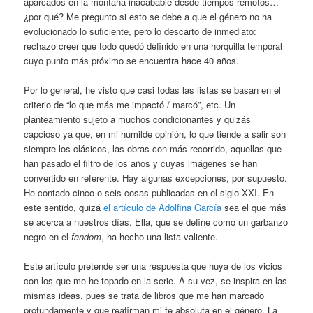
aparcados en la montaña inacabable desde tiempos remotos…
¿por qué? Me pregunto si esto se debe a que el género no ha
evolucionado lo suficiente, pero lo descarto de inmediato:
rechazo creer que todo quedó definido en una horquilla temporal
cuyo punto más próximo se encuentra hace 40 años.
Por lo general, he visto que casi todas las listas se basan en el
criterio de “lo que más me impactó / marcó”, etc. Un
planteamiento sujeto a muchos condicionantes y quizás
capcioso ya que, en mi humilde opinión, lo que tiende a salir son
siempre los clásicos, las obras con más recorrido, aquellas que
han pasado el filtro de los años y cuyas imágenes se han
convertido en referente. Hay algunas excepciones, por supuesto.
He contado cinco o seis cosas publicadas en el siglo XXI. En
este sentido, quizá
el artículo de Adolfina García
sea el que más
se acerca a nuestros días. Ella, que se define como un garbanzo
negro en el
fandom
, ha hecho una lista valiente.
Este artículo pretende ser una respuesta que huya de los vicios
con los que me he topado en la serie. A su vez, se inspira en las
mismas ideas, pues se trata de libros que me han marcado
profundamente y que reafirman mi fe absoluta en el género. La