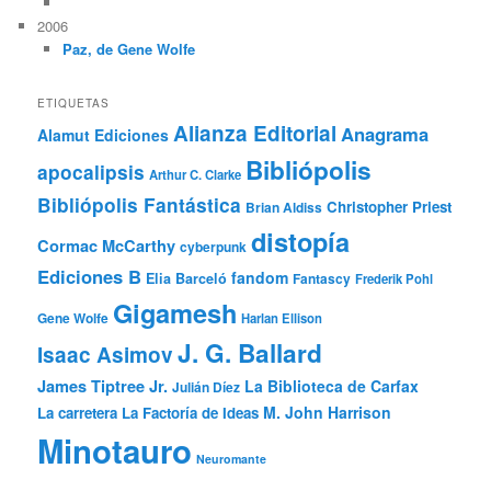
2006
Paz, de Gene Wolfe
ETIQUETAS
Alianza Editorial
Anagrama
Alamut Ediciones
Bibliópolis
apocalipsis
Arthur C. Clarke
Bibliópolis Fantástica
Christopher Priest
Brian Aldiss
distopía
Cormac McCarthy
cyberpunk
Ediciones B
fandom
Elia Barceló
Fantascy
Frederik Pohl
Gigamesh
Gene Wolfe
Harlan Ellison
J. G. Ballard
Isaac Asimov
James Tiptree Jr.
La Biblioteca de Carfax
Julián Díez
M. John Harrison
La carretera
La Factoría de Ideas
Minotauro
Neuromante