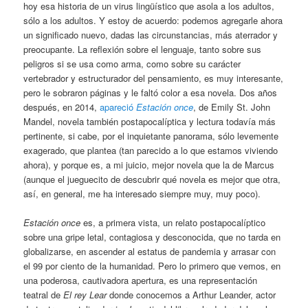
hoy esa historia de un virus lingüístico que asola a los adultos,
sólo a los adultos. Y estoy de acuerdo: podemos agregarle ahora
un significado nuevo, dadas las circunstancias, más aterrador y
preocupante. La reflexión sobre el lenguaje, tanto sobre sus
peligros si se usa como arma, como sobre su carácter
vertebrador y estructurador del pensamiento, es muy interesante,
pero le sobraron páginas y le faltó color a esa novela. Dos años
después, en 2014,
apareció
Estación once
, de Emily St. John
Mandel, novela también postapocalíptica y lectura todavía más
pertinente, si cabe, por el inquietante panorama, sólo levemente
exagerado, que plantea (tan parecido a lo que estamos viviendo
ahora), y porque es, a mi juicio, mejor novela que la de Marcus
(aunque el jueguecito de descubrir qué novela es mejor que otra,
así, en general, me ha interesado siempre muy, muy poco).
Estación once
es, a primera vista, un relato postapocalíptico
sobre una gripe letal, contagiosa y desconocida, que no tarda en
globalizarse, en ascender al estatus de pandemia y arrasar con
el 99 por ciento de la humanidad. Pero lo primero que vemos, en
una poderosa, cautivadora apertura, es una representación
teatral de
El rey Lear
donde conocemos a Arthur Leander, actor