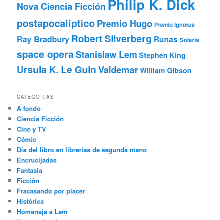
Philip K. Dick
Nova Ciencia Ficción
postapocalíptico
Premio Hugo
Premio Ignotus
Robert Silverberg
Ray Bradbury
Runas
Solaris
space opera
Stanislaw Lem
Stephen King
Ursula K. Le Guin
Valdemar
William Gibson
CATEGORÍAS
A fondo
Ciencia Ficción
Cine y TV
Cómic
Día del libro en librerías de segunda mano
Encrucijadas
Fantasía
Ficción
Fracasando por placer
Histórica
Homenaje a Lem