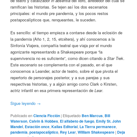
de teatro y catalizador
in absentia
del libro, alrededor del cual se
ramifican las historias. Se tejen así los dos escenarios
principales: el mundo pre pandemia, y los pocos restos
postapocalípticos que, renqueantes, le suceden.
Es sencillo: el tiempo empieza a contarse desde la eclosión de
la pandemia (Año 1, 2, 15, etcétera), y ahí conocemos a la
Sinfonía Viajera, compañía teatral que viaja por el mundo
agonizante representando a Shakespeare porque “la
supervivencia no es suficiente”, como dicen citando a
Star Trek
.
Este escenario se complementa con el pasado, en el que
conocemos a Leander, actor de teatro, sobre el que pivota el
repertorio de personajes posterior, y a sus parejas y sus
respectivas historias, y a algún amigo como Clark o Kirsten,
actriz infantil en esa primera representación de
Lear
.
Sigue leyendo
→
Publicado en
Ciencia Ficción
|
Etiquetado
Ben Marcus
,
Bill
Waterson
,
Calvin & Hobbes
,
El alfabeto de fuego
,
Emily St. John
Mandel
,
Estación once
,
Kailas Editorial
,
La Tierra permanece
,
pandemia
,
postapocalíptico
,
Rey Lear
,
William Shakespeare
|
Deja