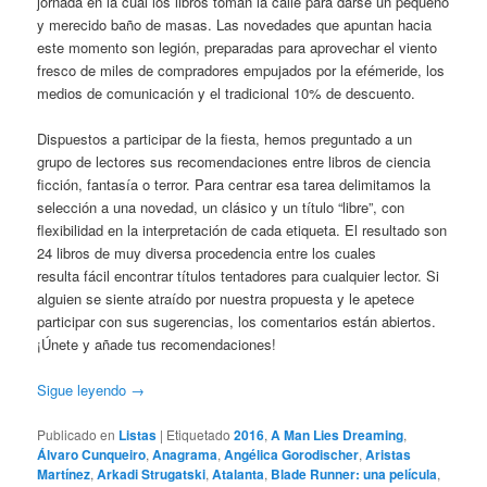
jornada en la cual los libros toman la calle para darse un pequeño
y merecido baño de masas. Las novedades que apuntan hacia
este momento son legión, preparadas para aprovechar el viento
fresco de miles de compradores empujados por la efémeride, los
medios de comunicación y el tradicional 10% de descuento.
Dispuestos a participar de la fiesta, hemos preguntado a un
grupo de lectores sus recomendaciones entre libros de ciencia
ficción, fantasía o terror. Para centrar esa tarea delimitamos la
selección a una novedad, un clásico y un título “libre”, con
flexibilidad en la interpretación de cada etiqueta. El resultado son
24 libros de muy diversa procedencia entre los cuales
resulta fácil encontrar títulos tentadores para cualquier lector. Si
alguien se siente atraído por nuestra propuesta y le apetece
participar con sus sugerencias, los comentarios están abiertos.
¡Únete y añade tus recomendaciones!
Sigue leyendo
→
Publicado en
Listas
|
Etiquetado
2016
,
A Man Lies Dreaming
,
Álvaro Cunqueiro
,
Anagrama
,
Angélica Gorodischer
,
Aristas
Martínez
,
Arkadi Strugatski
,
Atalanta
,
Blade Runner: una película
,