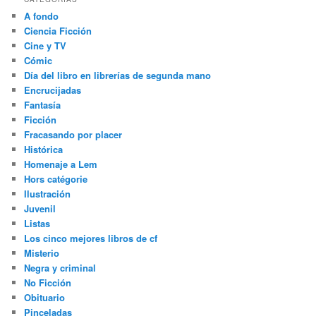
A fondo
Ciencia Ficción
Cine y TV
Cómic
Día del libro en librerías de segunda mano
Encrucijadas
Fantasía
Ficción
Fracasando por placer
Histórica
Homenaje a Lem
Hors catégorie
Ilustración
Juvenil
Listas
Los cinco mejores libros de cf
Misterio
Negra y criminal
No Ficción
Obituario
Pinceladas