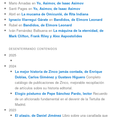
Mario Amadas
en
Yo, Asimov, de Isaac Asimov
Santi Pages
en
Yo, Asimov, de Isaac Asimov
Abril
en
La mucama de Omicunlé, de Rita Indiana
Ignacio Illarregui Gárate
en
Bandidos, de Elmore Leonard
Rubel
en
Bandidos, de Elmore Leonard
Iván Fernández Balbuena
en
La máquina de la eternidad, de
Mark Clifton, Frank Riley y Alex Aspostolides
DESENTERRANDO CONTENIDOS
2025
2024
La mejor historia de Zinco jamás contada, de Enrique
Doblas, Carlos Giménez y Gustavo Higuero
Completo
catálogo de publicaciones de Zinco, mejorable recopilación
de artículos sobre su historia editorial.
Elogio póstumo de Pepe Sánchez Pardo, lector
Recuerdo
de un aficionado fundamental en el devenir de la Tertulia de
Madrid.
2023
El plagio, de Daniel Jiménez
Libro sobre una canallada que