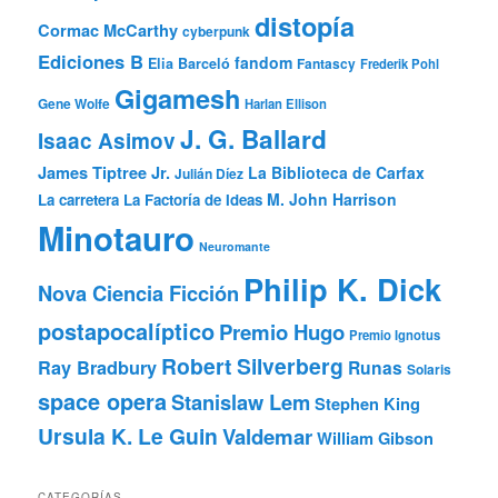
distopía
Cormac McCarthy
cyberpunk
Ediciones B
fandom
Elia Barceló
Fantascy
Frederik Pohl
Gigamesh
Gene Wolfe
Harlan Ellison
J. G. Ballard
Isaac Asimov
James Tiptree Jr.
La Biblioteca de Carfax
Julián Díez
M. John Harrison
La carretera
La Factoría de Ideas
Minotauro
Neuromante
Philip K. Dick
Nova Ciencia Ficción
postapocalíptico
Premio Hugo
Premio Ignotus
Robert Silverberg
Ray Bradbury
Runas
Solaris
space opera
Stanislaw Lem
Stephen King
Ursula K. Le Guin
Valdemar
William Gibson
CATEGORÍAS