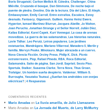
Borís Strugatski
,
Carlton Mellick III
,
Cátedra
,
Challenger
,
China
Miéville
,
Cruzando el bosque
,
Dan Simmons
,
De noche bajo el
puente de piedra
,
Destino
,
Día de la lectura
,
Día del Libro
,
El Aleph
,
Embassytown
,
Emily Carroll
,
Entre extraños
,
Escalera
,
Estoy
desnudo
,
Fantascy
,
Gigamesh
,
Guillem
,
Hanns Heinz Ewers
,
Hyperion
,
Ismael Martínez Biurrun
,
Jacques Abeille
,
Jo Walton
,
Joan Perucho
,
Jonathan Strange y el Señor Norrell
,
Julián Díez
,
Kailas Editorial
,
Karel Čapek
,
Kurt Vonnegut
,
La casa de arenas
movedizas
,
La guerra de las salamandras
,
Las historias naturales
,
Lavie Tidhar
,
Leo Perutz
,
Letras populares
,
Los jardines
estatuarios
,
Mandrágora
,
Mariano Villarreal
,
Matadero 5
,
Merlín y
familia
,
Mervyn Peake
,
Minotauro
,
Mujer abrazada a un cuervo
,
Nova Ciencia Ficción
,
Orciny Press
,
Philip K. Dick
,
Picnic
extraterrestre
,
Plop
,
Rafael Pinedo
,
RBA
,
Roca Editorial
,
Salamandra
,
Salto de página
,
San Jordi
,
Sapristi
,
Sexto Piso
,
Sportula
,
Stalker
,
Susanna Clarke
,
Terra Nova
,
Titus Groan
,
Trafalgar
,
Un hombre sueña despierto
,
Valdemar
,
William S.
Burroughs
,
Yasutaka Tsutsui
,
¿Sueñan los androides con ovejas
eléctricas?
|
4
Respuestas
COMENTARIOS RECIENTES
Mario Amadas
en
La lluvia amarilla, de Julio Llamazares
Mario Amadas
en
La Jornada del Muerto, de Larry McMurtry