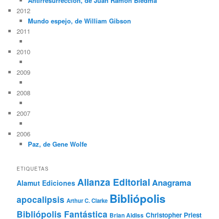
Antirresurrección, de Juan Ramón Biedma
2012
Mundo espejo, de William Gibson
2011
2010
2009
2008
2007
2006
Paz, de Gene Wolfe
ETIQUETAS
Alianza Editorial
Anagrama
Alamut Ediciones
Bibliópolis
apocalipsis
Arthur C. Clarke
Bibliópolis Fantástica
Christopher Priest
Brian Aldiss