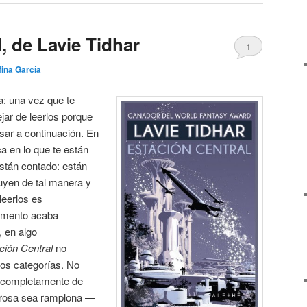
, de Lavie Tidhar
1
fina García
a: una vez que te
jar de leerlos porque
sar a continuación. En
a en lo que te están
están contado: están
luyen de tal manera y
leerlos es
gumento acaba
, en algo
ción Central
no
os categorías. No
 completamente de
prosa sea ramplona —