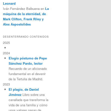
Leonard
Iván Fernández Balbuena
en
La
máquina de la eternidad, de
Mark Clifton, Frank Riley y
Alex Aspostolides
DESENTERRANDO CONTENIDOS
2025
2024
Elogio póstumo de Pepe
Sánchez Pardo, lector
Recuerdo de un aficionado
fundamental en el devenir
de la Tertulia de Madrid.
2023
El plagio, de Daniel
Jiménez
Libro sobre una
canallada que transforma la
vida de una familia y cómo
unos valores pasan de