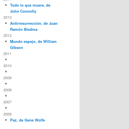
Todo lo que muere, de
John Connolly
2013
Antirresurrección, de Juan
Ramón Biedma
2012
Mundo espejo, de William
Gibson
2011
2010
2009
2008
2007
2006
Paz, de Gene Wolfe