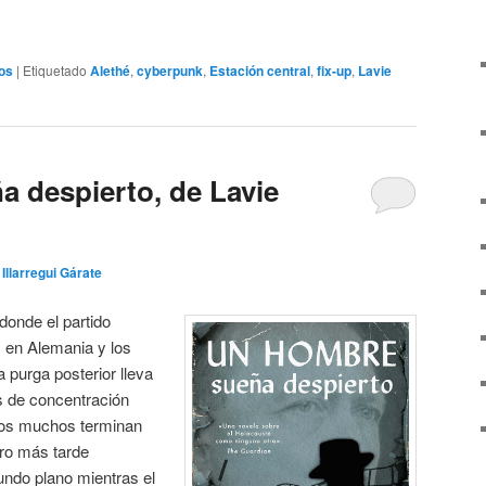
os
|
Etiquetado
Alethé
,
cyberpunk
,
Estación central
,
fix-up
,
Lavie
 despierto, de Lavie
 Illarregui Gárate
onde el partido
 en Alemania y los
 purga posterior lleva
s de concentración
timos muchos terminan
ro más tarde
undo plano mientras el