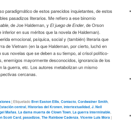
aso paradigmático de estos parecidos inquietantes, de estos
les pasadizos literarios. Me refiero a ese binomio
nable
, de Joe Haldeman, y
El juego de Ender
, de Orson
te inferior en sus méritos que la novela de Haldeman).
erida emocional, psíquica, social y (también) literaria que
ra de Vietnam (en la que Haldeman, por cierto, luchó en
 sus novelas que se deben a su tiempo, al crisol político-
ras, enemigos mayormente desconocidos, ignorancia de los
n la guerra, etc. Los autores metabolizan un mismo
spectivas cercanas.
xiones
|
Etiquetado
Bret Easton Ellis
,
Contacto
,
Cordwainer Smith
,
Estación central
,
Historias del Kronen
,
intertextualidad
,
J. Neil
gel Mañas
,
La dama muerta de Clown Town
,
La guerra interminable
,
n Scott Card
,
pasadizos
,
The Rainbow Cadenza
,
Vicente Luis Mora
|