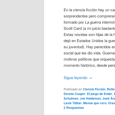
En la ciencia ficción hay un c
sorprendentes pero comprensib
formado por
La guerra intermi
Scott Card (a mi juicio bastan
Estas novelas son hijas de la h
dejó en Estados Unidos la guer
su juventud). Hay parecidos en
social que les dio vida. Guer
motivos políticos que orquesta
momento histórico, desde per
Sigue leyendo
→
Publicado en
Ciencia Ficción
,
Refle
Dennis Cooper
,
El juego de Ender
,
Schulman
,
Joe Haldeman
,
José Án
Lavie Tidhar
,
Menos que cero
,
Orso
2
Respuestas