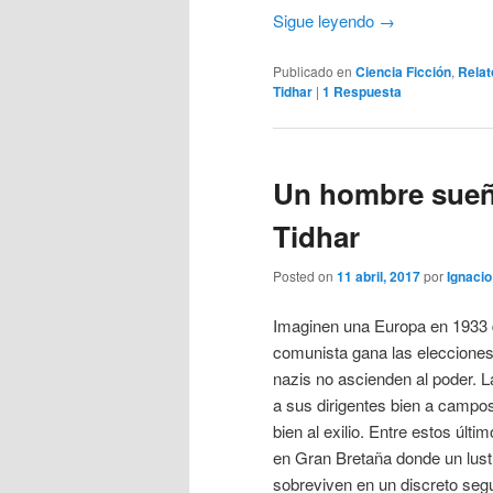
Sigue leyendo
→
Publicado en
Ciencia Ficción
,
Relat
Tidhar
|
1
Respuesta
Un hombre sueña
Tidhar
Posted on
11 abril, 2017
por
Ignacio
Imaginen una Europa en 1933 d
comunista gana las elecciones
nazis no ascienden al poder. La
a sus dirigentes bien a campo
bien al exilio. Entre estos úl
en Gran Bretaña donde un lust
sobreviven en un discreto seg