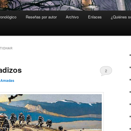
ronológico
Reseñas por autor
Archivo
Enlaces
¿Quiénes 
 TIDHAR
adizos
2
o Amadas