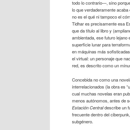
todo lo contrario—, sino porque
lo que verdaderamente acaba e
no es el qué ni tampoco el cóm
Tidhar es precisamente esa Est
que da título al libro y (amplia
ambientada, ese futuro lejano 
superficie lunar para terrafor
en máquinas más sofisticadas 
el virtual: un personaje que na
red, es descrito como un minu
Concebida no como una novela
interrelacionados (la obra es “
cual muchas novelas eran publ
menos autónomos, antes de ser 
Estación Central
describe un f
frecuente dentro del ciberpunk
subgénero.