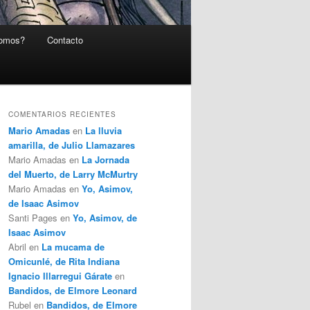
somos?
Contacto
COMENTARIOS RECIENTES
Mario Amadas
en
La lluvia
amarilla, de Julio Llamazares
Mario Amadas
en
La Jornada
del Muerto, de Larry McMurtry
Mario Amadas
en
Yo, Asimov,
de Isaac Asimov
Santi Pages
en
Yo, Asimov, de
Isaac Asimov
Abril
en
La mucama de
Omicunlé, de Rita Indiana
Ignacio Illarregui Gárate
en
Bandidos, de Elmore Leonard
Rubel
en
Bandidos, de Elmore