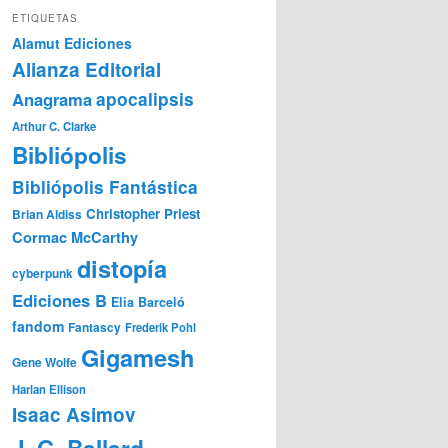
ETIQUETAS
Alamut Ediciones
Alianza Editorial
Anagrama
apocalipsis
Arthur C. Clarke
Bibliópolis
Bibliópolis Fantástica
Christopher Priest
Brian Aldiss
Cormac McCarthy
distopía
cyberpunk
Ediciones B
Elia Barceló
fandom
Fantascy
Frederik Pohl
Gigamesh
Gene Wolfe
Harlan Ellison
Isaac Asimov