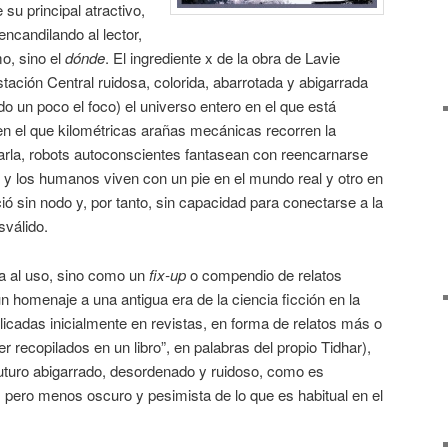
 su principal atractivo,
ncandilando al lector,
o, sino el
dónde
. El ingrediente x de la obra de Lavie
ación Central ruidosa, colorida, abarrotada y abigarrada
ndo un poco el foco) el universo entero en el que está
en el que kilométricas arañas mecánicas recorren la
marla, robots autoconscientes fantasean con reencarnarse
y los humanos viven con un pie en el mundo real y otro en
ció sin nodo y, por tanto, sin capacidad para conectarse a la
sválido.
 al uso, sino como un
fix-up
o compendio de relatos
un homenaje a una antigua era de la ciencia ficción en la
icadas inicialmente en revistas, en forma de relatos más o
recopilados en un libro”, en palabras del propio Tidhar),
uturo abigarrado, desordenado y ruidoso, como es
, pero menos oscuro y pesimista de lo que es habitual en el