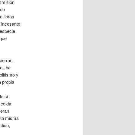
smisión
 de
 libros
o incesante
 especie
 que
ierran,
el, ha
litismo y
a propia
o si
medida
ieran
lla misma
stico,