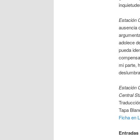
inquietude
Estación C
ausencia d
argumental
adolece de
pueda iden
compensan 
mi parte, 
deslumbra
Estación 
Central St
Traducció
Tapa Blan
Ficha en L
Entradas 