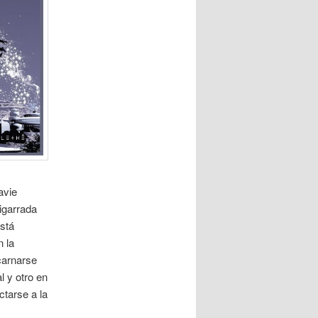
avie
igarrada
está
n la
carnarse
 y otro en
ctarse a la