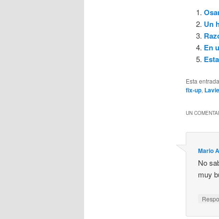
Osam
Un h
Raz
En u
Esta
Esta entrad
fix-up
,
Lavie
UN COMENTAR
Mario 
No sab
muy bu
Resp