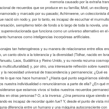
memoria causado por la extraña tran
acional de recuerdos que se produce en su familia; Motl, un exciborg
namorado y marcado por su pasado; Achimwene, un coleccionista de
ue nació sin nodo y, por lo tanto, es incapaz de escuchar el murmull
ersación, sempiterno telón de fondo a lo largo de toda la novela, una
t superevolucionada que funciona como un universo alternativo en el
anto humanos como inteligencias incorpóreas artificiales.
onajes tan heterogéneos y su manera de relacionarse entre ellos enc
, un canto obvio a la tolerancia y la diversidad (Tidhar, nacido en Isra
Vanuatu, Laos, Sudáfrica y Reino Unido, y su novela rezuma cosmopo
a multiculturalidad) y, por otro, una interesante reflexión sobre nuestr
 y la necesidad universal de trascendencia y permanencia: ¿Qué es
te lo que nos hace humanos? ¿Hasta qué punto seguiríamos siéndol
s nuestra individualidad o renunciáramos a parte de ella? ¿En qué 
nsiderarse que estamos vivos si todos nuestros recuerdos permanec
os en otras personas? O, a la inversa: ¿Una persona sigue siendo e
ando es incapaz de recordar quién fue? Y, desde el punto de vista mí
lguna diferencia entre un humano y una máquina autoconsciente con