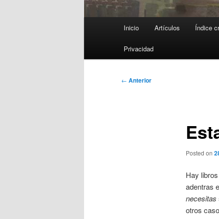
Menú
Inicio
Artículos
Índice c
principal
Privacidad
Navegación
←
Anterior
de
entradas
Est
Posted on
2
Hay libros
adentras e
necesitas
otros caso