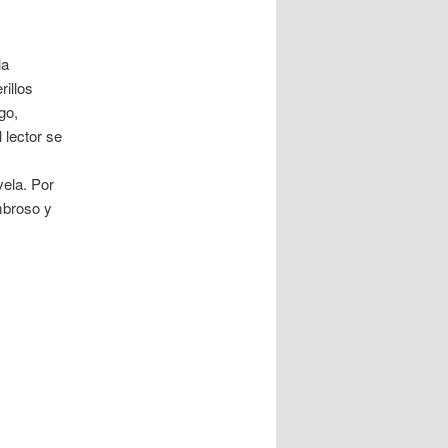
la
rillos
go,
 lector se
s
ela. Por
mbroso y