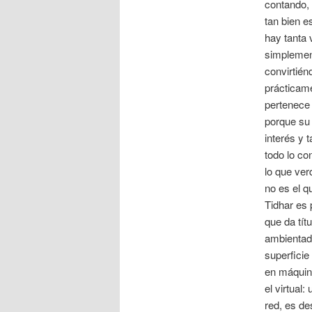
contando, 
tan bien e
hay tanta 
simplemen
convirtién
prácticam
pertenece
porque su
interés y
todo lo co
lo que ver
no es el q
Tidhar es 
que da tít
ambientada
superficie
en máquina
el virtual
red, es de