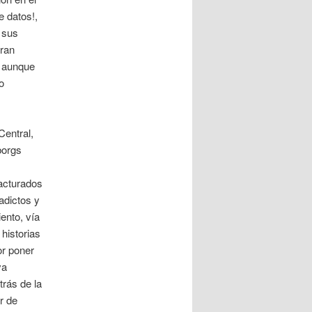
e datos!,
: sus
gran
, aunque
o
Central,
borgs
acturados
adictos y
ento, vía
historias
r poner
va
rás de la
r de