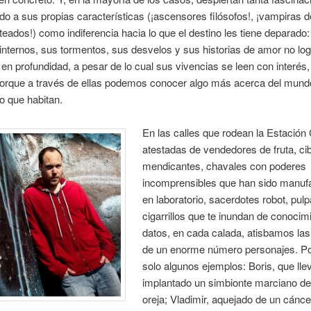
ido a sus propias características (¡ascensores filósofos!, ¡vampiras d
ateados!) como indiferencia hacia lo que el destino les tiene deparado
 internos, sus tormentos, sus desvelos y sus historias de amor no lo
n profundidad, a pesar de lo cual sus vivencias se leen con interés
porque a través de ellas podemos conocer algo más acerca del mund
o que habitan.
En las calles que rodean la Estación 
atestadas de vendedores de fruta, ci
mendicantes, chavales con poderes
incomprensibles que han sido manuf
en laboratorio, sacerdotes robot, pulp
cigarrillos que te inundan de conocimi
datos, en cada calada, atisbamos las 
de un enorme número personajes. Po
solo algunos ejemplos: Boris, que lle
implantado un simbionte marciano det
oreja; Vladimir, aquejado de un cánce