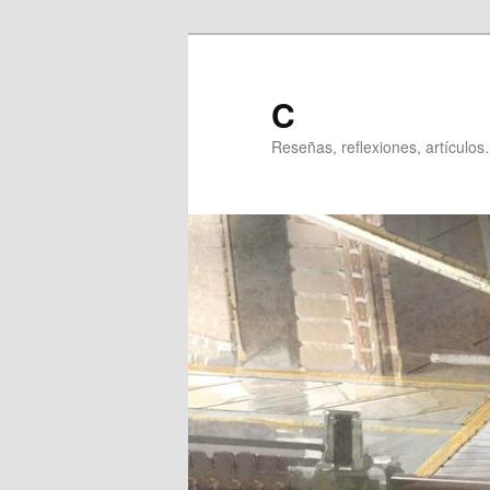
Ir
al
contenido
C
principal
Reseñas, reflexiones, artículos