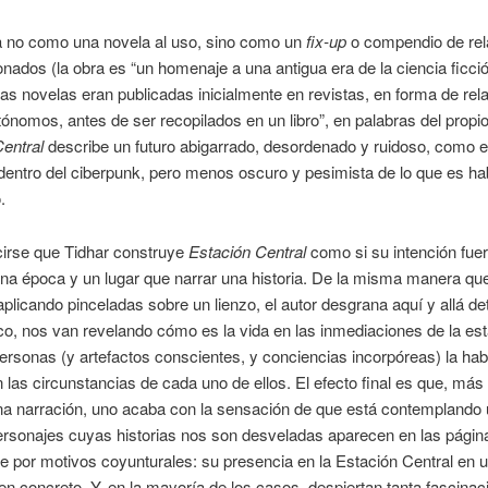
 no como una novela al uso, sino como un
fix-up
o compendio de rel
ionados (la obra es “un homenaje a una antigua era de la ciencia ficció
s novelas eran publicadas inicialmente en revistas, en forma de rel
nomos, antes de ser recopilados en un libro”, en palabras del propio
entral
describe un futuro abigarrado, desordenado y ruidoso, como 
dentro del ciberpunk, pero menos oscuro y pesimista de lo que es hab
.
cirse que Tidhar construye
Estación Central
como si su intención fue
una época y un lugar que narrar una historia. De la misma manera que
aplicando pinceladas sobre un lienzo, el autor desgrana aquí y allá de
o, nos van revelando cómo es la vida en las inmediaciones de la est
ersonas (y artefactos conscientes, y conciencias incorpóreas) la hab
 las circunstancias de cada uno de ellos. El efecto final es que, más
na narración, uno acaba con la sensación de que está contemplando 
personajes cuyas historias nos son desveladas aparecen en las página
 por motivos coyunturales: su presencia en la Estación Central en 
 concreto. Y, en la mayoría de los casos, despiertan tanta fascinaci