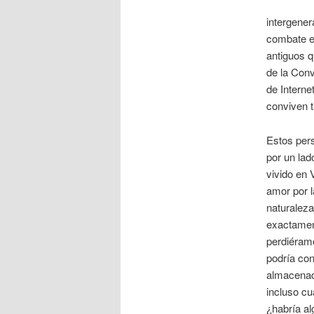
intergener
combate e
antiguos q
de la Conv
de Interne
conviven t
Estos pers
por un lado
vivido en 
amor por l
naturaleza
exactamen
perdiéramo
podría co
almacenad
incluso cu
¿habría a