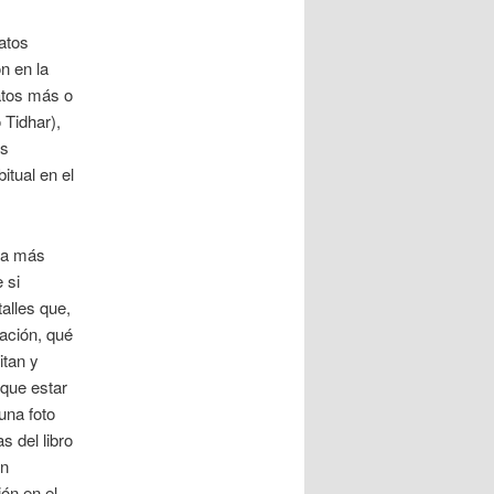
atos
n en la
atos más o
 Tidhar),
es
itual en el
ra más
 si
talles que,
ación, qué
itan y
 que estar
una foto
s del libro
un
ón en el