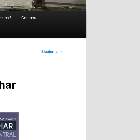
somos?
Contacto
Siguiente
→
har