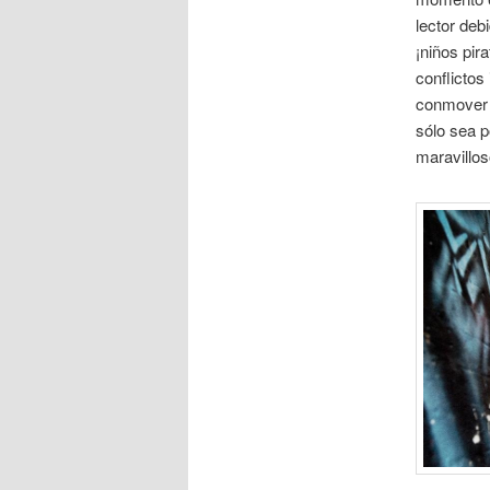
lector deb
¡niños pir
conflictos
conmover e
sólo sea 
maravillos