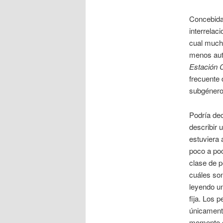
Concebida
interrelac
cual mucha
menos autó
Estación C
frecuente 
subgénero
Podría de
describir 
estuviera 
poco a poc
clase de p
cuáles son
leyendo u
fija. Los 
únicamente
momento en