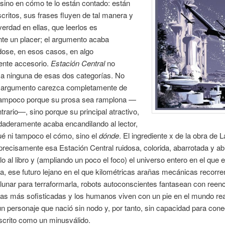
sino en cómo te lo están contado: están
scritos, sus frases fluyen de tal manera y
verdad en ellas, que leerlos es
te un placer; el argumento acaba
dose, en esos casos, en algo
ente accesorio.
Estación Central
no
 a ninguna de esas dos categorías. No
 argumento carezca completamente de
 tampoco porque su prosa sea ramplona —
ntrario—, sino porque su principal atractivo,
daderamente acaba encandilando al lector,
ué ni tampoco el cómo, sino el
dónde
. El ingrediente x de la obra de L
precisamente esa Estación Central ruidosa, colorida, abarrotada y ab
ulo al libro y (ampliando un poco el foco) el universo entero en el que 
, ese futuro lejano en el que kilométricas arañas mecánicas recorre
 lunar para terraformarla, robots autoconscientes fantasean con reen
s más sofisticadas y los humanos viven con un pie en el mundo real
: un personaje que nació sin nodo y, por tanto, sin capacidad para cone
scrito como un minusválido.