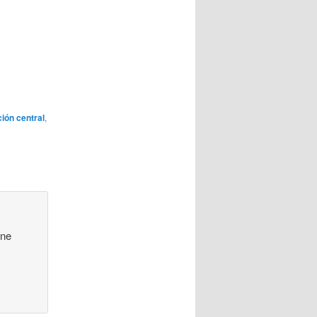
ión central
,
ene