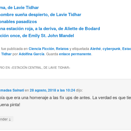
a, de Lavie Tidhar
ombre sueña despierto, de Lavie Tidhar
onables pasadizos
na estación roja, a la deriva, de Aliette de Bodard
ción once, de Emily St. John Mandel
a fue publicada en
Ciencia Ficción
,
Relatos
y etiquetada
Alethé
,
cyberpunk
,
Estac
 Tidhar
por
Adolfina García
. Guarda
enlace permanente
.
IO EN «
ESTACIÓN CENTRAL, DE LAVIE TIDHAR
»
Amadas Sainati
en
28 agosto, 2018 a las 10:24
dijo:
ía que era una homenaje a las fix ups de antes. La verdad es que ti
ena pinta!
↓
onder