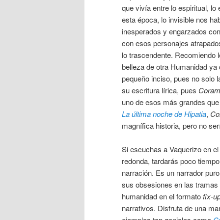
que vivía entre lo espiritual, 
esta época, lo invisible nos h
inesperados y engarzados con 
con esos personajes atrapados 
lo trascendente. Recomiendo l
belleza de otra Humanidad ya d
pequeño inciso, pues no solo l
su escritura lírica, pues
Coram
uno de esos más grandes que l
La última noche de Hipatia
,
Co
magnífica historia, pero no serí
Si escuchas a Vaquerizo en e
redonda, tardarás poco tiempo 
narración. Es un narrador puro
sus obsesiones en las tramas 
humanidad en el formato
fix-u
narrativos. Disfruta de una mar
ejemplos tan geniales como
Cr