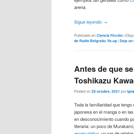
arena
.
Sigue leyendo
→
Publicado en
Ciencia Ficción
|
Etiq
de Radio Belgrado
,
fix-up
|
Deja un
Antes de que se 
Toshikazu Kawa
Posted on
28 octubre, 2021
por
Igna
Toda la familiaridad que tengo 
japonesa en el manga o en las 
en desconocimiento cuando pa
literaria: un poco de Murakami
especulativo
, un par de relato