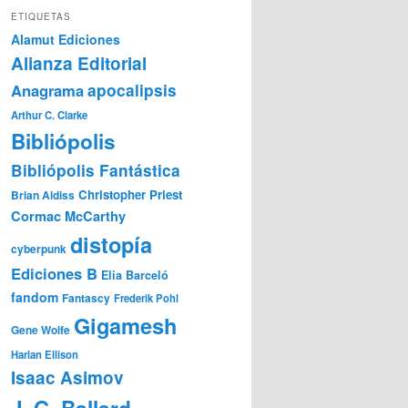
ETIQUETAS
Alamut Ediciones
Alianza Editorial
Anagrama
apocalipsis
Arthur C. Clarke
Bibliópolis
Bibliópolis Fantástica
Christopher Priest
Brian Aldiss
Cormac McCarthy
distopía
cyberpunk
Ediciones B
Elia Barceló
fandom
Fantascy
Frederik Pohl
Gigamesh
Gene Wolfe
Harlan Ellison
Isaac Asimov