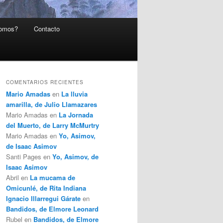
somos?
Contacto
COMENTARIOS RECIENTES
Mario Amadas
en
La lluvia
amarilla, de Julio Llamazares
Mario Amadas
en
La Jornada
del Muerto, de Larry McMurtry
Mario Amadas
en
Yo, Asimov,
de Isaac Asimov
Santi Pages
en
Yo, Asimov, de
Isaac Asimov
Abril
en
La mucama de
Omicunlé, de Rita Indiana
Ignacio Illarregui Gárate
en
Bandidos, de Elmore Leonard
Rubel
en
Bandidos, de Elmore