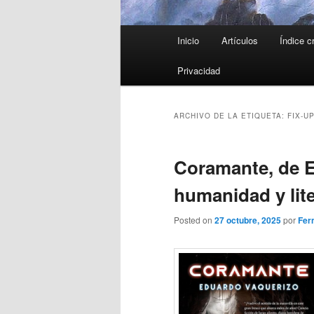
Menú
Inicio
Artículos
Índice c
principal
Privacidad
ARCHIVO DE LA ETIQUETA:
FIX-U
Coramante, de 
humanidad y lit
Posted on
27 octubre, 2025
por
Fer