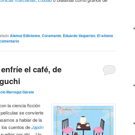
uetado
Alamut Ediciones
,
Coramante
,
Eduardo Vaquerizo
,
El sótano
 comentario
enfríe el café, de
guchi
cio Illarregui Gárate
con la ciencia ficción
películas se convierte
samos a hablar de la
, los cuentos de
Japón
s sueltos por ahí… Un