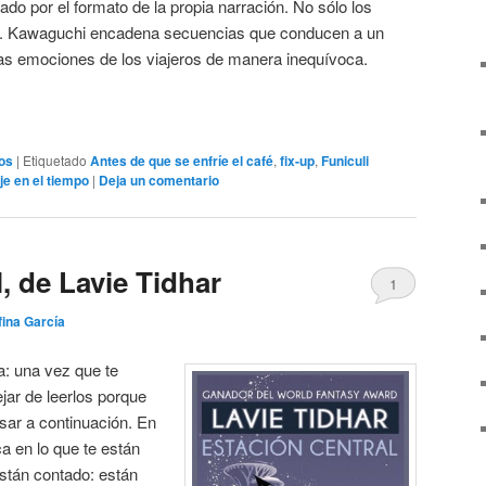
ado por el formato de la propia narración. No sólo los
ual. Kawaguchi encadena secuencias que conducen a un
as emociones de los viajeros de manera inequívoca.
os
|
Etiquetado
Antes de que se enfríe el café
,
fix-up
,
Funiculi
je en el tiempo
|
Deja un comentario
, de Lavie Tidhar
1
fina García
a: una vez que te
jar de leerlos porque
sar a continuación. En
a en lo que te están
están contado: están