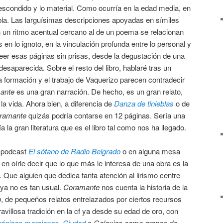
lo escondido y lo material. Como ocurría en la edad media, en
abla. Las larguísimas descripciones apoyadas en símiles
un ritmo acentual cercano al de un poema se relacionan
en lo ignoto, en la vinculación profunda entre lo personal y
eer esas páginas sin prisas, desde la degustación de una
esaparecida. Sobre el resto del libro, hablaré tras un
a formación y el trabajo de Vaquerizo parecen contradecir
ante
es una gran narración. De hecho, es un gran relato,
a vida. Ahora bien, a diferencia de
Danza de tinieblas
o de
ramante
quizás podría contarse en 12 páginas. Sería una
a la gran literatura que es el libro tal como nos ha llegado.
l podcast
El sótano de Radio Belgrado
o en alguna mesa
en oírle decir que lo que más le interesa de una obra es la
. Que alguien que dedica tanta atención al lirismo centre
ya no es tan usual.
Coramante
nos cuenta la historia de la
p
, de pequeños relatos entrelazados por ciertos recursos
avillosa tradición en la cf ya desde su edad de oro, con
ónicas marcianas
,
Ciudad
o
Galaxias como granos de