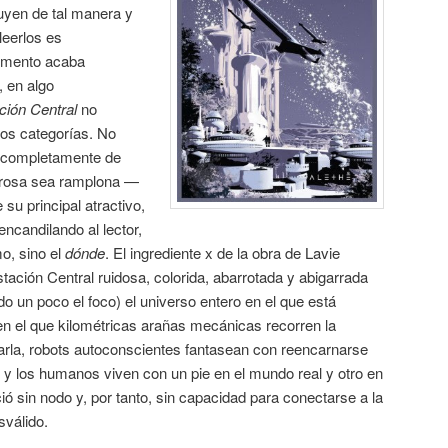
luyen de tal manera y
leerlos es
gumento acaba
, en algo
ción Central
no
os categorías. No
 completamente de
prosa sea ramplona —
 su principal atractivo,
ncandilando al lector,
o, sino el
dónde
. El ingrediente x de la obra de Lavie
ación Central ruidosa, colorida, abarrotada y abigarrada
ndo un poco el foco) el universo entero en el que está
en el que kilométricas arañas mecánicas recorren la
marla, robots autoconscientes fantasean con reencarnarse
y los humanos viven con un pie en el mundo real y otro en
ció sin nodo y, por tanto, sin capacidad para conectarse a la
sválido.