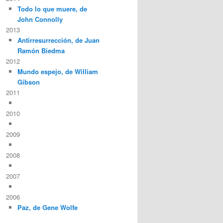
Todo lo que muere, de
John Connolly
2013
Antirresurrección, de Juan
Ramón Biedma
2012
Mundo espejo, de William
Gibson
2011
2010
2009
2008
2007
2006
Paz, de Gene Wolfe