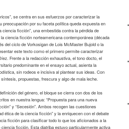
ricos”, se centra en sus esfuerzos por caracterizar la
Su preocupación por su faceta política queda expuesta en
la ciencia ficción”, una embestida contra la pérdida de
e la ciencia ficción norteamericana contemporánea (década
vés del ciclo de Vorkosigan de Lois McMaster Bujold o la
sentar este texto como el primero permite caracterizar
Díez. Frente a la redacción exhaustiva, el tono docto, el
sitario predominante en el ensayo actual, asienta la
iodística, sin rodeos e incisiva al plantear sus ideas. Con
 síntesis, propuestas, frescura y algo de mala leche.
inición del género, el bloque se cierra con dos de los
critos en nuestra lengua: “Propuesta para una nueva
ficción” y “Secesión”. Ambos recogen las cuestiones
ad ética de la ciencia ficción” y la enriquecen con el debate
cia ficción para clasificar todo lo que los aficionados a la
ciencia ficción. Esta diatriba estuvo particularmente activa