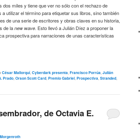
 dos miles y tiene que ver no sólo con el rechazo de
a utilizar el término para etiquetar sus libros, sino también
res de una serie de escritores y obras claves en su historia,
es de la
new wave
. Esto llevó a Julián Díez a proponer la
stica prospectiva para narraciones de unas características
o
César Mallorquí
,
Cyberdark presenta
,
Francisco Porrúa
,
Julián
G. Prado
,
Orson Scott Card
,
Premio Gabriel
,
Prospectiva
,
Stranded
,
sembrador, de Octavia E.
 Morgenroth