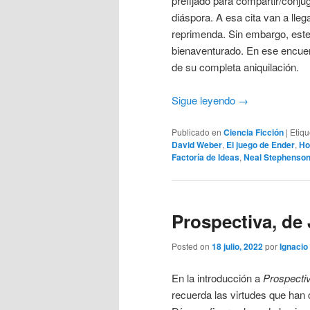
prefijado para compartir/conj
diáspora. A esa cita van a lle
reprimenda. Sin embargo, este
bienaventurado. En ese encuent
de su completa aniquilación.
Sigue leyendo
→
Publicado en
Ciencia Ficción
|
Etiq
David Weber
,
El juego de Ender
,
Ho
Factoría de Ideas
,
Neal Stephenso
Prospectiva, de 
Posted on
18 julio, 2022
por
Ignacio 
En la introducción a
Prospecti
recuerda las virtudes que han 