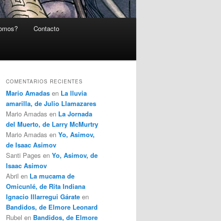
somos?
Contacto
COMENTARIOS RECIENTES
Mario Amadas
en
La lluvia
amarilla, de Julio Llamazares
Mario Amadas
en
La Jornada
del Muerto, de Larry McMurtry
Mario Amadas
en
Yo, Asimov,
de Isaac Asimov
Santi Pages
en
Yo, Asimov, de
Isaac Asimov
Abril
en
La mucama de
Omicunlé, de Rita Indiana
Ignacio Illarregui Gárate
en
Bandidos, de Elmore Leonard
Rubel
en
Bandidos, de Elmore