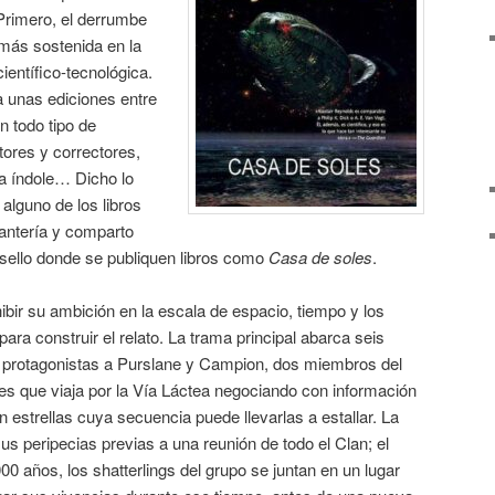
. Primero, el derrumbe
 más sostenida en la
ientífico-tecnológica.
a unas ediciones entre
on todo tipo de
ctores y correctores,
sa índole… Dicho lo
alguno de los libros
tantería y comparto
 sello donde se publiquen libros como
Casa de soles
.
ibir su ambición en la escala de espacio, tiempo y los
ara construir el relato. La trama principal abarca seis
 protagonistas a Purslane y Campion, dos miembros del
es que viaja por la Vía Láctea negociando con información
 estrellas cuya secuencia puede llevarlas a estallar. La
sus peripecias previas a una reunión de todo el Clan; el
00 años, los shatterlings del grupo se juntan en un lugar