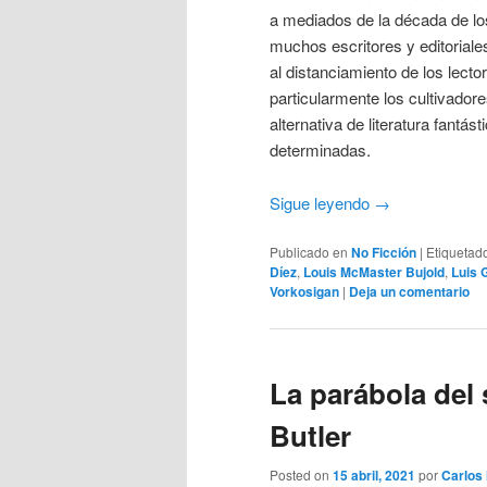
a mediados de la década de los
muchos escritores y editoriales 
al distanciamiento de los lecto
particularmente los cultivador
alternativa de literatura fantá
determinadas.
Sigue leyendo
→
Publicado en
No Ficción
|
Etiquetad
Díez
,
Louis McMaster Bujold
,
Luis 
Vorkosigan
|
Deja un comentario
La parábola del 
Butler
Posted on
15 abril, 2021
por
Carlos