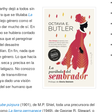
thy dejó a todos sin
ra que se titulaba
La
viejo género como el
o dar mucho de sí. En
no se hubiera contado
osa que el peregrinar
del desastre
ían. En fin, nada que
te género. Lo que hacía
 seca y precisa en la
 latigazo. No conozco
z de transmitirme
a dado una visión
del ser humano que
ube púrpura
(1901), de M.P. Shiel, toda una precursora del
 como
La tierra permanece
(1949), de George R. Stewart, o