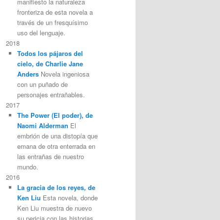
manifiesto la naturaleza
fronteriza de esta novela a
través de un fresquísimo
uso del lenguaje.
2018
Todos los pájaros del
cielo, de Charlie Jane
Anders
Novela ingeniosa
con un puñado de
personajes entrañables.
2017
The Power (El poder), de
Naomi Alderman
El
embrión de una distopía que
emana de otra enterrada en
las entrañas de nuestro
mundo.
2016
La gracia de los reyes, de
Ken Liu
Esta novela, donde
Ken Liu muestra de nuevo
su pericia con las historias