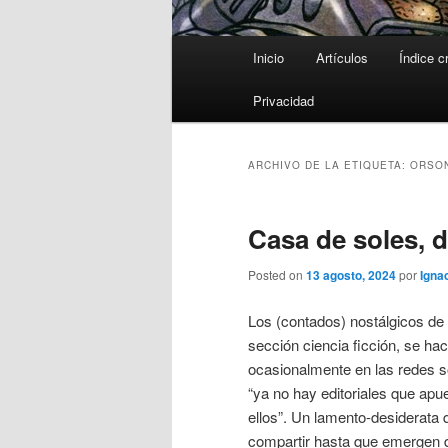
Menú
Inicio
Artículos
Índice c
principal
Privacidad
ARCHIVO DE LA ETIQUETA:
ORSON
Casa de soles, 
Posted on
13 agosto, 2024
por
Ignac
Los (contados) nostálgicos de 
sección ciencia ficción, se ha
ocasionalmente en las redes s
“ya no hay editoriales que apu
ellos”. Un lamento-desiderata
compartir hasta que emergen d