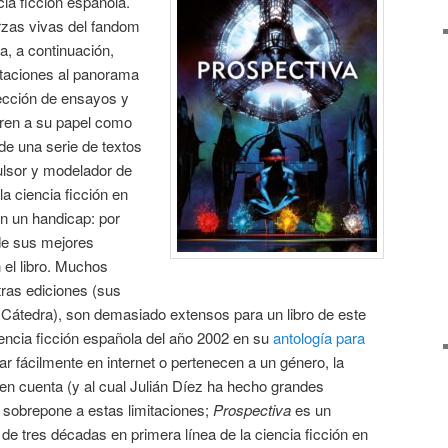
cia ficción española.
rzas vivas del fandom
, a continuación,
taciones al panorama
lección de ensayos y
ieren a su papel como
 de una serie de textos
lsor y modelador de
 la ciencia ficción en
n un handicap: por
de sus mejores
 el libro. Muchos
tras ediciones (sus
 Cátedra), son demasiado extensos para un libro de este
iencia ficción española del año 2002 en su
antología para
ar fácilmente en internet o pertenecen a un género, la
 en cuenta (y al cual Julián Díez ha hecho grandes
 sobrepone a estas limitaciones;
Prospectiva
es un
de tres décadas en primera línea de la ciencia ficción en