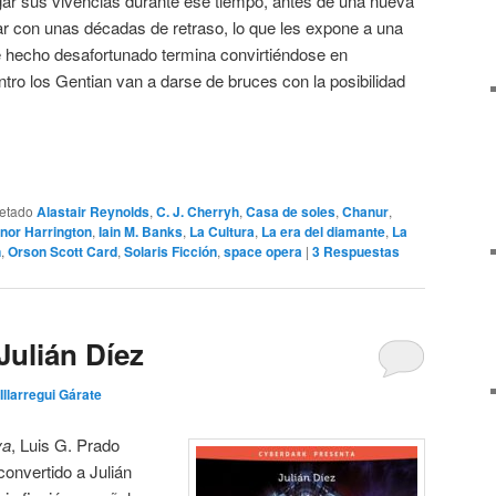
ugar sus vivencias durante ese tiempo, antes de una nueva
gar con unas décadas de retraso, lo que les expone a una
 hecho desafortunado termina convirtiéndose en
ro los Gentian van a darse de bruces con la posibilidad
uetado
Alastair Reynolds
,
C. J. Cherryh
,
Casa de soles
,
Chanur
,
nor Harrington
,
Iain M. Banks
,
La Cultura
,
La era del diamante
,
La
n
,
Orson Scott Card
,
Solaris Ficción
,
space opera
|
3
Respuestas
Julián Díez
Illarregui Gárate
va
, Luis G. Prado
convertido a Julián