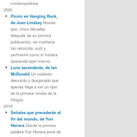
contemporánea.
2020
Picnic en Hanging Rock,
de Joan Lindsay
Novela
que, cinco décadas
después de su primera
publicación, se mantiene
tan retorcida, sutil y
pertinente como si hubiera
aparecido ayer mismo.
Luna ascendente, de Ian
McDonald
Un culebrón
desvaído y desganado que
apenas llega a ser un ripio
de la primera novela de la
trilogía.
2019
Señales que precederán al
fin del mundo, de Yuri
Herrera
Desde la primera
palabra Yuri Herrera pone de