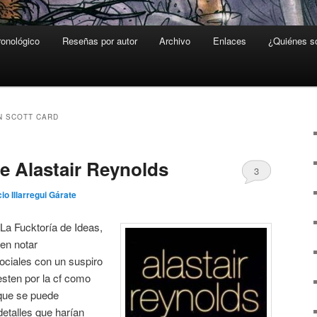
ronológico
Reseñas por autor
Archivo
Enlaces
¿Quiénes 
 SCOTT CARD
de Alastair Reynolds
3
io Illarregui Gárate
La Fucktoría de Ideas,
cen notar
ociales con un suspiro
esten por la cf como
 que se puede
etalles que harían