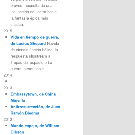
breves, necesita de una
inclinación del lector hacia
la fantasía épica más
clásica.
2015
Vida en tiempo de guerra,
de Lucius Shepard
Novela
de ciencia ficción bélica, la
respuesta slipstream a
Tropas del espacio o La
guerra interminable.
2014
2013
Embassytown, de China
Miéville
Antirresurrección, de Juan
Ramón Biedma
2012
Mundo espejo, de William
Gibson