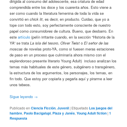
dirigida al consumo del adolescente, esa criatura de edad
comprendida entre los doce y los cuarenta años. Esto viene a
ser como cuando la literatura femenina de toda la vida se
convirtió en
chick lit
, es decir, en producto. Cuidao, que yo a
tope con todo esto, soy perfectamente consciente de nuestro
papel como
consumidores
de cultura. Bueno, que desbarro. En
este
artículo
(pelín irritante cuando, en la sección “Historia de la
YA” se trata
La isla del tesoro
,
Oliver Twist
o
El señor de las
moscas
de novelas proto-YA, como si fuesen meras estaciones
de paso en un proceso que culminaría ahora mismo con el
esplendoroso presente literario Young Adult) incluso analizan los
temas más habituales de este género, subgénero o transgénero,
la estructura de los argumentos, los personajes, los temas, en
fin todo. Que estoy por copiarla y pegarla aquí y pirarme a leer
unos tebeos.
Sigue leyendo
→
Publicado en
Ciencia Ficción
,
Juvenil
|
Etiquetado
Los juegos del
hambre
,
Paolo Bacigalupi
,
Plaza y Janés
,
Young Adult fiction
|
1
Respuesta