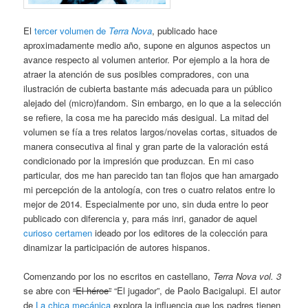
El
tercer volumen de
Terra Nova
, publicado hace
aproximadamente medio año, supone en algunos aspectos un
avance respecto al volumen anterior. Por ejemplo a la hora de
atraer la atención de sus posibles compradores, con una
ilustración de cubierta bastante más adecuada para un público
alejado del (micro)fandom. Sin embargo, en lo que a la selección
se refiere, la cosa me ha parecido más desigual. La mitad del
volumen se fía a tres relatos largos/novelas cortas, situados de
manera consecutiva al final y gran parte de la valoración está
condicionado por la impresión que produzcan. En mi caso
particular, dos me han parecido tan tan flojos que han amargado
mi percepción de la antología, con tres o cuatro relatos entre lo
mejor de 2014. Especialmente por uno, sin duda entre lo peor
publicado con diferencia y, para más inri, ganador de aquel
curioso certamen
ideado por los editores de la colección para
dinamizar la participación de autores hispanos.
Comenzando por los no escritos en castellano,
Terra Nova vol. 3
se abre con
“El héroe”
“El jugador”, de Paolo Bacigalupi. El autor
de
La chica mecánica
explora la influencia que los padres tienen