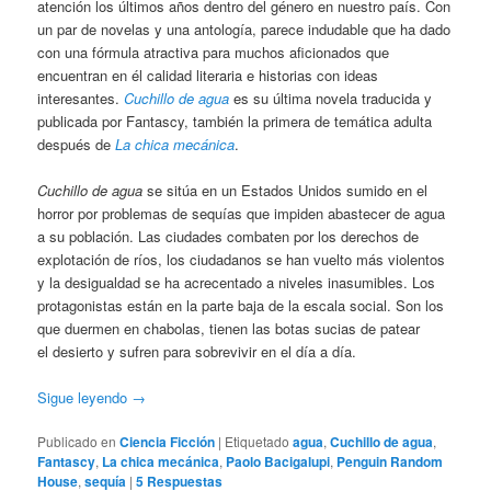
atención los últimos años dentro del género en nuestro país. Con
un par de novelas y una antología, parece indudable que ha dado
con una fórmula atractiva para muchos aficionados que
encuentran en él calidad literaria e historias con ideas
interesantes.
Cuchillo de agua
es su última novela traducida y
publicada por Fantascy, también la primera de temática adulta
después de
La chica mecánica
.
Cuchillo de agua
se sitúa en un Estados Unidos sumido en el
horror por problemas de sequías que impiden abastecer de agua
a su población. Las ciudades combaten por los derechos de
explotación de ríos, los ciudadanos se han vuelto más violentos
y la desigualdad se ha acrecentado a niveles inasumibles. Los
protagonistas están en la parte baja de la escala social. Son los
que duermen en chabolas, tienen las botas sucias de patear
el desierto y sufren para sobrevivir en el día a día.
Sigue leyendo
→
Publicado en
Ciencia Ficción
|
Etiquetado
agua
,
Cuchillo de agua
,
Fantascy
,
La chica mecánica
,
Paolo Bacigalupi
,
Penguin Random
House
,
sequía
|
5
Respuestas