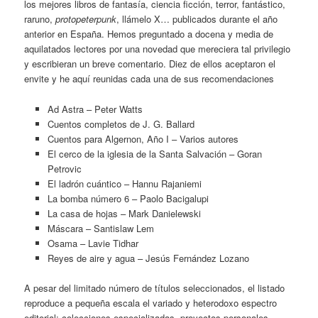
los mejores libros de fantasía, ciencia ficción, terror, fantástico,
raruno,
protopeterpunk
, llámelo X… publicados durante el año
anterior en España. Hemos preguntado a docena y media de
aquilatados lectores por una novedad que mereciera tal privilegio
y escribieran un breve comentario. Diez de ellos aceptaron el
envite y he aquí reunidas cada una de sus recomendaciones
Ad Astra – Peter Watts
Cuentos completos de J. G. Ballard
Cuentos para Algernon, Año I – Varios autores
El cerco de la iglesia de la Santa Salvación – Goran
Petrovic
El ladrón cuántico – Hannu Rajaniemi
La bomba número 6 – Paolo Bacigalupi
La casa de hojas – Mark Danielewski
Máscara – Santislaw Lem
Osama – Lavie Tidhar
Reyes de aire y agua – Jesús Fernández Lozano
A pesar del limitado número de títulos seleccionados, el listado
reproduce a pequeña escala el variado y heterodoxo espectro
editorial: colecciones especializadas, proyectos personales