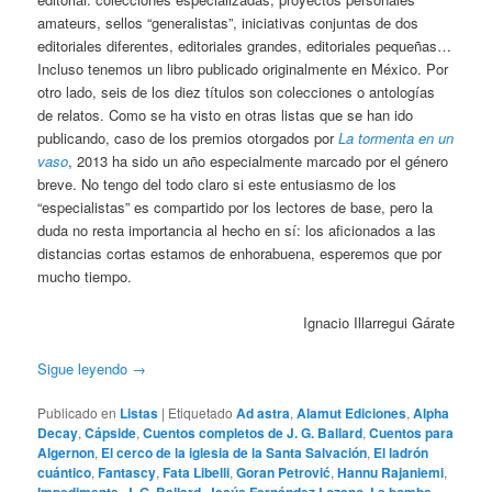
amateurs, sellos “generalistas”, iniciativas conjuntas de dos
editoriales diferentes, editoriales grandes, editoriales pequeñas…
Incluso tenemos un libro publicado originalmente en México. Por
otro lado, seis de los diez títulos son colecciones o antologías
de relatos. Como se ha visto en otras listas que se han ido
publicando, caso de los premios otorgados por
La tormenta en un
vaso
, 2013 ha sido un año especialmente marcado por el género
breve. No tengo del todo claro si este entusiasmo de los
“especialistas” es compartido por los lectores de base, pero la
duda no resta importancia al hecho en sí: los aficionados a las
distancias cortas estamos de enhorabuena, esperemos que por
mucho tiempo.
Ignacio Illarregui Gárate
Sigue leyendo
→
Publicado en
Listas
|
Etiquetado
Ad astra
,
Alamut Ediciones
,
Alpha
Decay
,
Cápside
,
Cuentos completos de J. G. Ballard
,
Cuentos para
Algernon
,
El cerco de la iglesia de la Santa Salvación
,
El ladrón
cuántico
,
Fantascy
,
Fata Libelli
,
Goran Petrović
,
Hannu Rajaniemi
,
,
,
,