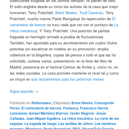
colecciones surgidas en los últimos tiempos: no parten de cero.
El sello engloba desde su inicio los autores de la casa que mejor
funcionan: Terry Pratchett,
Brent Weeks
,
Trudi Canavan
, Terry
Pratchett, mucho menos Paolo Bacigalupi (la repercusión de
El
cementerio de barcos
no tuvo nada que ver con el puntazo de
La
chica mecánica
). Y Terry Pratchett. Una posición de partida
fraguada en hormigón armado a prueba de fluctuaciones.
También, han apostado para su alumbramiento por cuatro títulos
potentes sin escatimar en medios en su promoción: amplia
cobertura en la
blogsfera
, copias de prensa a todo el que las ha
solicitado, sorteos varios, presentación en la feria del libro de
Madrid, presencia en el festival Celsius de Avilés y, cómo no, en
las redes sociales. La cosa promete mantener el nivel tal y como
se intuye en
sus lanzamientos para los próximos meses
.
Sigue leyendo
→
Publicado en
Reflexiones
|
Etiquetado
Brent Weeks
,
Concepción
Perea
,
El cementerio de barcos
,
Fantascy
,
Francisco García
Lorenzana
,
Ismael Martínez Biurrun
,
Javier Negrete
,
Jesús
Cañadas
,
Juan Miguel Aguilera
,
La chica mecánica
,
La corte de los
espejos
,
La espada de fuego
,
Las astillas de Jahve
,
Los nombres
muertos
,
Minotauro
,
Paolo Bacigalupi
,
RBA
,
Ricard Ruiz Garzón
,