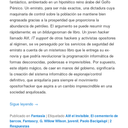
fantástico, ambientado en un hipotético reino árabe del Golfo
Pérsico. Un emirato, para ser más exactos, una dictadura cuya
maquinaria de control sobre la población se mantiene bien
engrasada gracias a la prosperidad que proporciona la
abundancia de petróleo. El argumento se puede resumir muy
rápidamente; es un
bildungsroman
de libro. Un joven
hacker
llamado Alif,
IT support
de otros
hackers
y activistas opositores
al régimen, se ve perseguido por los servicios de seguridad del
emirato a cuenta de un misterioso libro que le entrega su ex-
novia y que podría revolucionar la programación informática de
formas desconocidas, poderosas e imprevisibles. Por supuesto,
este objeto mágico, de caer en manos del gobierno, significaría
la creación del sistema informático de espionaje/control
definitivo, que aniquilaría para siempre el movimiento
opositor/hacker que aspira a un cambio imprescindible en una
sociedad anquilosada.
Sigue leyendo
→
Publicado en
Fantasía
|
Etiquetado
Alif el invisible
,
El cementerio de
barcos
,
Fantascy
,
G. Willow Wilson
,
juvenil
,
Paolo Bacigalupi
|
2
Respuestas