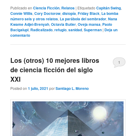
Publicado en
Ciencia Ficción
,
Relatos
|
Etiquetado
Capitán Swing
,
Connie Willis
,
Cory Doctorow
,
distopía
,
Friday Black
,
La bomba
número seis y otros relatos
,
La parábola del sembrador
,
Nana
Kwame Adjei-Brenyah
,
Octavia Butler
,
Oveja mansa
,
Paolo
Bacigalupi
,
Radicalizado
,
refugio
,
sanidad
,
Superman
|
Deja un
comentario
Los (otros) 10 mejores libros
1
de ciencia ficción del siglo
XXI
Posted on
1 julio, 2021
por
Santiago L. Moreno