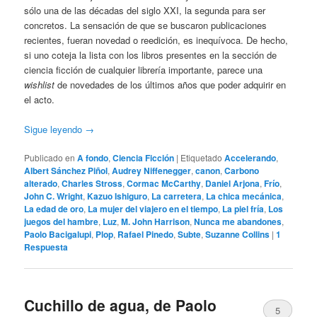
sólo una de las décadas del siglo XXI, la segunda para ser
concretos. La sensación de que se buscaron publicaciones
recientes, fueran novedad o reedición, es inequívoca. De hecho,
si uno coteja la lista con los libros presentes en la sección de
ciencia ficción de cualquier librería importante, parece una
wishlist
de novedades de los últimos años que poder adquirir en
el acto.
Sigue leyendo
→
Publicado en
A fondo
,
Ciencia Ficción
|
Etiquetado
Accelerando
,
Albert Sánchez Piñol
,
Audrey Niffenegger
,
canon
,
Carbono
alterado
,
Charles Stross
,
Cormac McCarthy
,
Daniel Arjona
,
Frío
,
John C. Wright
,
Kazuo Ishiguro
,
La carretera
,
La chica mecánica
,
La edad de oro
,
La mujer del viajero en el tiempo
,
La piel fría
,
Los
juegos del hambre
,
Luz
,
M. John Harrison
,
Nunca me abandones
,
Paolo Bacigalupi
,
Plop
,
Rafael Pinedo
,
Subte
,
Suzanne Collins
|
1
Respuesta
Cuchillo de agua, de Paolo
5