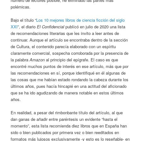
número de lectores posible, he eliminado las partes más
polémicas.
Bajo el título “
Los 10 mejores libros de ciencia ficción del siglo
XXI
”, el diario
El Confidencial
publícó en julio de 2020 una lista
de recomendaciones literarias que les invito a leer antes de
continuar. Aunque el artículo se encontraba dentro de la sección
de Cultura, el contenido parecía elaborado con un espíritu
claramente comercial, sospecha corroborada por la presencia de
la palabra
Amazon
al principio del epígrafe. El caso es que
encontré muchos puntos de interés en ese artículo, más que por
las recomendaciones en sí, porque identifiqué en él algunas de
las cosas que me habían estado rondando la cabeza durante los
últimos años, pues hacía hincapié en una actitud del aficionado
que se ha ido agudizando de manera notable en estos últimos
años.
En realidad, a pesar del rimbonbante título del artículo, al que
dan ganas de añadir entre paréntesis un evidente “hasta el
momento”, esta lista recomienda diez libros que en España han
sido o bien publicados por primera vez o bien reeditados en
formatos más lujosos exclusivamente -y esto es lo reseñable- en