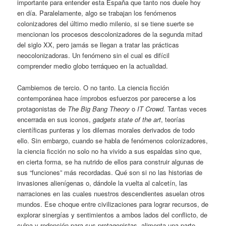
importante para entender esta España que tanto nos duele hoy
en día. Paralelamente, algo se trabajan los fenómenos
colonizadores del último medio milenio, si se tiene suerte se
mencionan los procesos descolonizadores de la segunda mitad
del siglo XX, pero jamás se llegan a tratar las prácticas
neocolonizadoras. Un fenómeno sin el cual es difícil
comprender medio globo terráqueo en la actualidad.
Cambiemos de tercio. O no tanto. La ciencia ficción
contemporánea hace ímprobos esfuerzos por parecerse a los
protagonistas de
The Big Bang Theory
o
IT Crowd.
Tantas veces
encerrada en sus iconos,
gadgets state of the art
, teorías
científicas punteras y los dilemas morales derivados de todo
ello. Sin embargo, cuando se habla de fenómenos colonizadores,
la ciencia ficción no solo no ha vivido a sus espaldas sino que,
en cierta forma, se ha nutrido de ellos para construir algunas de
sus “funciones” más recordadas. Qué son si no las historias de
invasiones alienígenas o, dándole la vuelta al calcetín, las
narraciones en las cuales nuestros descendientes asuelan otros
mundos. Ese choque entre civilizaciones para lograr recursos, de
explorar sinergías y sentimientos a ambos lados del conflicto, de
culpa y redención para sus protagonistas, alimenta una parte