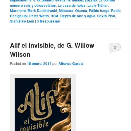
Impedimenta
J. G. Ballard
Jesús Fernández Lozano
La bomba
número seis y otros relatos
,
La casa de hojas
,
Lavie Tidhar
,
Marcheto
,
Mark Danielewski
,
Máscara
,
Osama
,
Pálido fuego
,
Paolo
Bacigalupi
,
Peter Watts
,
RBA
,
Reyes de aire y agua
,
Sexto Piso
,
Stanislaw Lem
|
3
Respuestas
Alif el invisible, de G. Willow
2
Wilson
Posted on
16 enero, 2014
por
Alfonso García