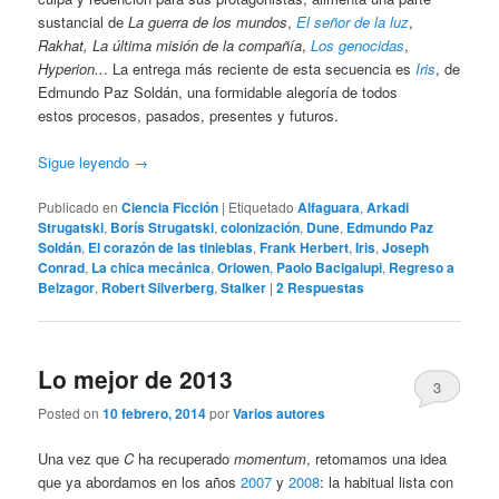
sustancial de
La guerra de los mundos
,
El señor de la luz
,
Rakhat, La última misión de la compañía
,
Los genocidas
,
Hyperion..
. La entrega más reciente de esta secuencia es
Iris
, de
Edmundo Paz Soldán, una formidable alegoría de todos
estos procesos, pasados, presentes y futuros.
Sigue leyendo
→
Publicado en
Ciencia Ficción
|
Etiquetado
Alfaguara
,
Arkadi
Strugatski
,
Borís Strugatski
,
colonización
,
Dune
,
Edmundo Paz
Soldán
,
El corazón de las tinieblas
,
Frank Herbert
,
Iris
,
Joseph
Conrad
,
La chica mecánica
,
Orlowen
,
Paolo Bacigalupi
,
Regreso a
Belzagor
,
Robert Silverberg
,
Stalker
|
2
Respuestas
Lo mejor de 2013
3
Posted on
10 febrero, 2014
por
Varios autores
Una vez que
C
ha recuperado
momentum
, retomamos una idea
que ya abordamos en los años
2007
y
2008
: la habitual lista con