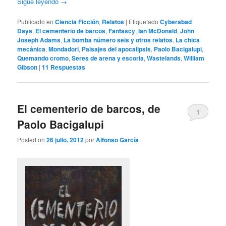
Sigue leyendo
→
Publicado en
Ciencia Ficción
,
Relatos
|
Etiquetado
Cyberabad
Days
,
El cementerio de barcos
,
Fantascy
,
Ian McDonald
,
John
Joseph Adams
,
La bomba número seis y otros relatos
,
La chica
mecánica
,
Mondadori
,
Paisajes del apocalipsis
,
Paolo Bacigalupi
,
Quemando cromo
,
Seres de arena y escoria
,
Wastelands
,
William
Gibson
|
11
Respuestas
El cementerio de barcos, de
1
Paolo Bacigalupi
Posted on
26 julio, 2012
por
Alfonso García