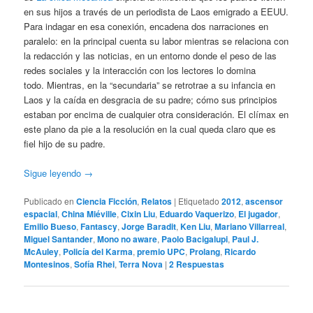
en sus hijos a través de un periodista de Laos emigrado a EEUU.
Para indagar en esa conexión, encadena dos narraciones en
paralelo: en la principal cuenta su labor mientras se relaciona con
la redacción y las noticias, en un entorno donde el peso de las
redes sociales y la interacción con los lectores lo domina
todo. Mientras, en la “secundaria” se retrotrae a su infancia en
Laos y la caída en desgracia de su padre; cómo sus principios
estaban por encima de cualquier otra consideración. El clímax en
este plano da pie a la resolución en la cual queda claro que es
fiel hijo de su padre.
Sigue leyendo
→
Publicado en
Ciencia Ficción
,
Relatos
|
Etiquetado
2012
,
ascensor
espacial
,
China Miéville
,
Cixin Liu
,
Eduardo Vaquerizo
,
El jugador
,
Emilio Bueso
,
Fantascy
,
Jorge Baradit
,
Ken Liu
,
Mariano Villarreal
,
Miguel Santander
,
Mono no aware
,
Paolo Bacigalupi
,
Paul J.
McAuley
,
Policía del Karma
,
premio UPC
,
Prolang
,
Ricardo
Montesinos
,
Sofía Rhei
,
Terra Nova
|
2
Respuestas