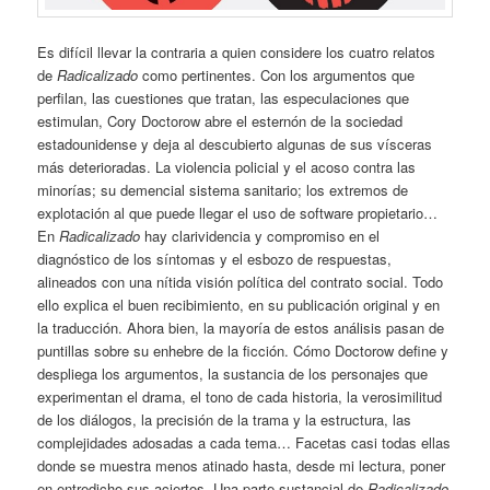
Es difícil llevar la contraria a quien considere los cuatro relatos
de
Radicalizado
como pertinentes. Con los argumentos que
perfilan, las cuestiones que tratan, las especulaciones que
estimulan, Cory Doctorow abre el esternón de la sociedad
estadounidense y deja al descubierto algunas de sus vísceras
más deterioradas. La violencia policial y el acoso contra las
minorías; su demencial sistema sanitario; los extremos de
explotación al que puede llegar el uso de software propietario…
En
Radicalizado
hay clarividencia y compromiso en el
diagnóstico de los síntomas y el esbozo de respuestas,
alineados con una nítida visión política del contrato social. Todo
ello explica el buen recibimiento, en su publicación original y en
la traducción. Ahora bien, la mayoría de estos análisis pasan de
puntillas sobre su enhebre de la ficción. Cómo Doctorow define y
despliega los argumentos, la sustancia de los personajes que
experimentan el drama, el tono de cada historia, la verosimilitud
de los diálogos, la precisión de la trama y la estructura, las
complejidades adosadas a cada tema… Facetas casi todas ellas
donde se muestra menos atinado hasta, desde mi lectura, poner
en entredicho sus aciertos. Una parte sustancial de
Radicalizado