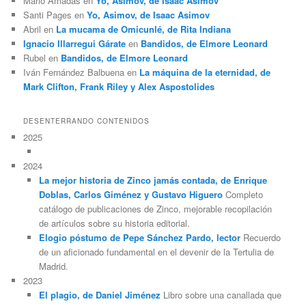
Mario Amadas
en
Yo, Asimov, de Isaac Asimov
Santi Pages
en
Yo, Asimov, de Isaac Asimov
Abril
en
La mucama de Omicunlé, de Rita Indiana
Ignacio Illarregui Gárate
en
Bandidos, de Elmore Leonard
Rubel
en
Bandidos, de Elmore Leonard
Iván Fernández Balbuena
en
La máquina de la eternidad, de
Mark Clifton, Frank Riley y Alex Aspostolides
DESENTERRANDO CONTENIDOS
2025
2024
La mejor historia de Zinco jamás contada, de Enrique
Doblas, Carlos Giménez y Gustavo Higuero
Completo
catálogo de publicaciones de Zinco, mejorable recopilación
de artículos sobre su historia editorial.
Elogio póstumo de Pepe Sánchez Pardo, lector
Recuerdo
de un aficionado fundamental en el devenir de la Tertulia de
Madrid.
2023
El plagio, de Daniel Jiménez
Libro sobre una canallada que