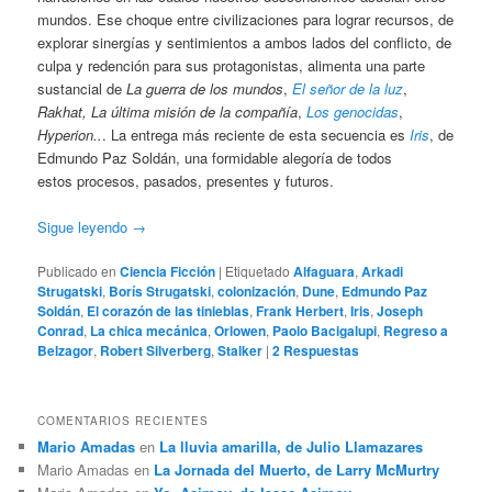
mundos. Ese choque entre civilizaciones para lograr recursos, de
explorar sinergías y sentimientos a ambos lados del conflicto, de
culpa y redención para sus protagonistas, alimenta una parte
sustancial de
La guerra de los mundos
,
El señor de la luz
,
Rakhat, La última misión de la compañía
,
Los genocidas
,
Hyperion..
. La entrega más reciente de esta secuencia es
Iris
, de
Edmundo Paz Soldán, una formidable alegoría de todos
estos procesos, pasados, presentes y futuros.
Sigue leyendo
→
Publicado en
Ciencia Ficción
|
Etiquetado
Alfaguara
,
Arkadi
Strugatski
,
Borís Strugatski
,
colonización
,
Dune
,
Edmundo Paz
Soldán
,
El corazón de las tinieblas
,
Frank Herbert
,
Iris
,
Joseph
Conrad
,
La chica mecánica
,
Orlowen
,
Paolo Bacigalupi
,
Regreso a
Belzagor
,
Robert Silverberg
,
Stalker
|
2
Respuestas
COMENTARIOS RECIENTES
Mario Amadas
en
La lluvia amarilla, de Julio Llamazares
Mario Amadas
en
La Jornada del Muerto, de Larry McMurtry