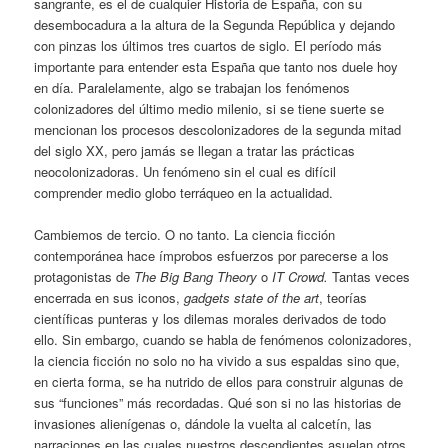
sangrante, es el de cualquier Historia de España, con su
desembocadura a la altura de la Segunda República y dejando
con pinzas los últimos tres cuartos de siglo. El período más
importante para entender esta España que tanto nos duele hoy
en día. Paralelamente, algo se trabajan los fenómenos
colonizadores del último medio milenio, si se tiene suerte se
mencionan los procesos descolonizadores de la segunda mitad
del siglo XX, pero jamás se llegan a tratar las prácticas
neocolonizadoras. Un fenómeno sin el cual es difícil
comprender medio globo terráqueo en la actualidad.
Cambiemos de tercio. O no tanto. La ciencia ficción
contemporánea hace ímprobos esfuerzos por parecerse a los
protagonistas de
The Big Bang Theory
o
IT Crowd.
Tantas veces
encerrada en sus iconos,
gadgets state of the art
, teorías
científicas punteras y los dilemas morales derivados de todo
ello. Sin embargo, cuando se habla de fenómenos colonizadores,
la ciencia ficción no solo no ha vivido a sus espaldas sino que,
en cierta forma, se ha nutrido de ellos para construir algunas de
sus “funciones” más recordadas. Qué son si no las historias de
invasiones alienígenas o, dándole la vuelta al calcetín, las
narraciones en las cuales nuestros descendientes asuelan otros