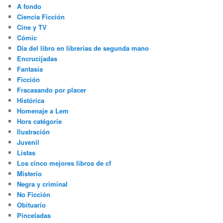
A fondo
Ciencia Ficción
Cine y TV
Cómic
Día del libro en librerías de segunda mano
Encrucijadas
Fantasía
Ficción
Fracasando por placer
Histórica
Homenaje a Lem
Hors catégorie
Ilustración
Juvenil
Listas
Los cinco mejores libros de cf
Misterio
Negra y criminal
No Ficción
Obituario
Pinceladas