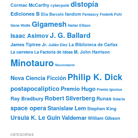
distopía
Cormac McCarthy
cyberpunk
Ediciones B
fandom
Elia Barceló
Fantascy
Frederik Pohl
Gigamesh
Gene Wolfe
Harlan Ellison
J. G. Ballard
Isaac Asimov
James Tiptree Jr.
La Biblioteca de Carfax
Julián Díez
M. John Harrison
La carretera
La Factoría de Ideas
Minotauro
Neuromante
Philip K. Dick
Nova Ciencia Ficción
postapocalíptico
Premio Hugo
Premio Ignotus
Robert Silverberg
Ray Bradbury
Runas
Solaris
space opera
Stanislaw Lem
Stephen King
Ursula K. Le Guin
Valdemar
William Gibson
CATEGORÍAS