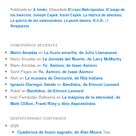
Publicado en
A fondo
|
Etiquetado
El caso Makropoulos
,
El juego de
los insectos
,
Joseph Čapek
,
Karel Čapek
,
La fábrica de absoluto
,
La guerra de las salamandras
,
La peste blanca
,
R.U.R.
|
1
Respuesta
COMENTARIOS RECIENTES
Mario Amadas
en
La lluvia amarilla, de Julio Llamazares
Mario Amadas
en
La Jornada del Muerto, de Larry McMurtry
Mario Amadas
en
Yo, Asimov, de Isaac Asimov
Santi Pages
en
Yo, Asimov, de Isaac Asimov
Abril
en
La mucama de Omicunlé, de Rita Indiana
Ignacio Illarregui Gárate
en
Bandidos, de Elmore Leonard
Rubel
en
Bandidos, de Elmore Leonard
Iván Fernández Balbuena
en
La máquina de la eternidad, de
Mark Clifton, Frank Riley y Alex Aspostolides
DESENTERRANDO CONTENIDOS
2025
Cuadernos de humo sagrado, de Alan Moore
Tres