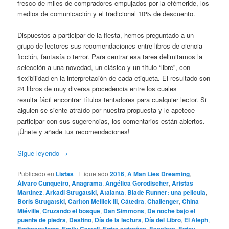
fresco de miles de compradores empujados por la efémeride, los
medios de comunicación y el tradicional 10% de descuento.
Dispuestos a participar de la fiesta, hemos preguntado a un
grupo de lectores sus recomendaciones entre libros de ciencia
ficción, fantasía o terror. Para centrar esa tarea delimitamos la
selección a una novedad, un clásico y un título “libre”, con
flexibilidad en la interpretación de cada etiqueta. El resultado son
24 libros de muy diversa procedencia entre los cuales
resulta fácil encontrar títulos tentadores para cualquier lector. Si
alguien se siente atraído por nuestra propuesta y le apetece
participar con sus sugerencias, los comentarios están abiertos.
¡Únete y añade tus recomendaciones!
Sigue leyendo
→
Publicado en
Listas
|
Etiquetado
2016
,
A Man Lies Dreaming
,
Álvaro Cunqueiro
,
Anagrama
,
Angélica Gorodischer
,
Aristas
Martínez
,
Arkadi Strugatski
,
Atalanta
,
Blade Runner: una película
,
Borís Strugatski
,
Carlton Mellick III
,
Cátedra
,
Challenger
,
China
Miéville
,
Cruzando el bosque
,
Dan Simmons
,
De noche bajo el
puente de piedra
,
Destino
,
Día de la lectura
,
Día del Libro
,
El Aleph
,
,
,
,
,