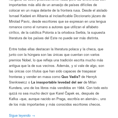
importantes más allá de un amasijo de países difíciles de
colocar en un mapa delante de la frontera rusa. Desde el aislado
Ismael Kadaré en Albania al inclasificable Diccionario jázaro de
Mirolad Pavic, desde escritores que se expresan en una lengua
romance como el rumano a autores que utilizan el alfabeto
cirílico, de la católica Polonia a la ortodoxa Serbia, la supuesta
literatura de los países del Este no puede ser más distinta.
Entre todas ellas destacan la literatura polaca y la checa, que
junto con la húngara son las únicas que cuentan con varios
premios Nobel, lo que refleja una tradición escrita mucho más
antigua que la de sus vecinos. Además, y si vale de algo, son
las únicas con títulos que han sido capaces de traspasar
fronteras y vender en masa como
Quo Vadis?
de Henryk
Sienkiewicz o
La insoportable levedad del ser
de Milan
Kundera, uno de los libros más vendidos en 1984. Con todo esto
quizá no sea mucho decir que Karel Čapek es, después de
Kafka –que, aunque nacido en Praga, escribía en alemán–, uno
de los más importantes y más conocidos escritores checos.
Sigue leyendo
→