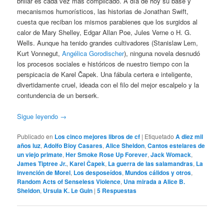
brillar es cada vez más complicado. A día de hoy su base y
mecanismos humorísticos, las historias de Jonathan Swift,
cuesta que reciban los mismos parabienes que los surgidos al
calor de Mary Shelley, Edgar Allan Poe, Jules Verne o H. G.
Wells. Aunque ha tenido grandes cultivadores (Stanislaw Lem,
Kurt Vonnegut,
Angélica Gorodischer
), ninguna novela desnudó
los procesos sociales e históricos de nuestro tiempo con la
perspicacia de Karel Čapek. Una fábula certera e inteligente,
divertidamente cruel, ideada con el filo del mejor escalpelo y la
contundencia de un berserk.
Sigue leyendo
→
Publicado en
Los cinco mejores libros de cf
|
Etiquetado
A diez mil
años luz
,
Adolfo Bioy Casares
,
Alice Sheldon
,
Cantos estelares de
un viejo primate
,
Her Smoke Rose Up Forever
,
Jack Womack
,
James Tiptree Jr.
,
Karel Čapek
,
La guerra de las salamandras
,
La
invención de Morel
,
Los desposeídos
,
Mundos cálidos y otros
,
Random Acts of Senseless Violence
,
Una mirada a Alice B.
Sheldon
,
Ursula K. Le Guin
|
5
Respuestas