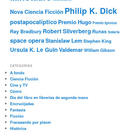
Philip K. Dick
Nova Ciencia Ficción
postapocalíptico
Premio Hugo
Premio Ignotus
Robert Silverberg
Ray Bradbury
Runas
Solaris
space opera
Stanislaw Lem
Stephen King
Ursula K. Le Guin
Valdemar
William Gibson
CATEGORÍAS
A fondo
Ciencia Ficción
Cine y TV
Cómic
Día del libro en librerías de segunda mano
Encrucijadas
Fantasía
Ficción
Fracasando por placer
Histórica