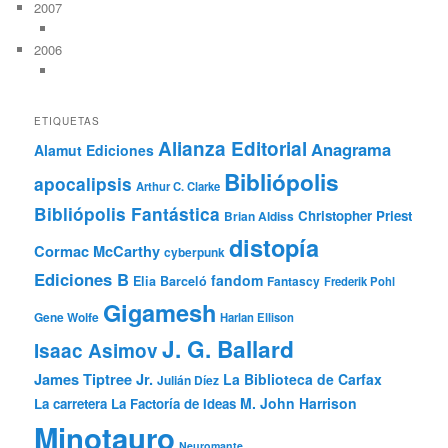
2007
2006
ETIQUETAS
Alianza Editorial
Anagrama
Alamut Ediciones
Bibliópolis
apocalipsis
Arthur C. Clarke
Bibliópolis Fantástica
Christopher Priest
Brian Aldiss
distopía
Cormac McCarthy
cyberpunk
Ediciones B
fandom
Elia Barceló
Fantascy
Frederik Pohl
Gigamesh
Gene Wolfe
Harlan Ellison
J. G. Ballard
Isaac Asimov
James Tiptree Jr.
La Biblioteca de Carfax
Julián Díez
M. John Harrison
La carretera
La Factoría de Ideas
Minotauro
Neuromante