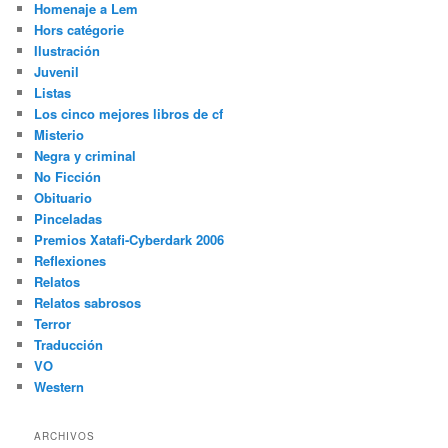
Homenaje a Lem
Hors catégorie
Ilustración
Juvenil
Listas
Los cinco mejores libros de cf
Misterio
Negra y criminal
No Ficción
Obituario
Pinceladas
Premios Xatafi-Cyberdark 2006
Reflexiones
Relatos
Relatos sabrosos
Terror
Traducción
VO
Western
ARCHIVOS