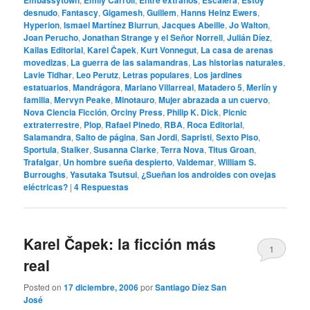
Embassytown
Emily Carroll
Entre extraños
Escalera
Estoy
desnudo
,
Fantascy
,
Gigamesh
,
Guillem
,
Hanns Heinz Ewers
,
Hyperion
,
Ismael Martínez Biurrun
,
Jacques Abeille
,
Jo Walton
,
Joan Perucho
,
Jonathan Strange y el Señor Norrell
,
Julián Díez
,
Kailas Editorial
,
Karel Čapek
,
Kurt Vonnegut
,
La casa de arenas
movedizas
,
La guerra de las salamandras
,
Las historias naturales
,
Lavie Tidhar
,
Leo Perutz
,
Letras populares
,
Los jardines
estatuarios
,
Mandrágora
,
Mariano Villarreal
,
Matadero 5
,
Merlín y
familia
,
Mervyn Peake
,
Minotauro
,
Mujer abrazada a un cuervo
,
Nova Ciencia Ficción
,
Orciny Press
,
Philip K. Dick
,
Picnic
extraterrestre
,
Plop
,
Rafael Pinedo
,
RBA
,
Roca Editorial
,
Salamandra
,
Salto de página
,
San Jordi
,
Sapristi
,
Sexto Piso
,
Sportula
,
Stalker
,
Susanna Clarke
,
Terra Nova
,
Titus Groan
,
Trafalgar
,
Un hombre sueña despierto
,
Valdemar
,
William S.
Burroughs
,
Yasutaka Tsutsui
,
¿Sueñan los androides con ovejas
eléctricas?
|
4
Respuestas
Karel Čapek: la ficción más
1
real
Posted on
17 diciembre, 2006
por
Santiago Díez San
José