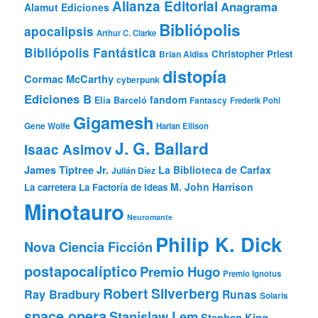
Alianza Editorial
Anagrama
Alamut Ediciones
Bibliópolis
apocalipsis
Arthur C. Clarke
Bibliópolis Fantástica
Christopher Priest
Brian Aldiss
distopía
Cormac McCarthy
cyberpunk
Ediciones B
fandom
Elia Barceló
Fantascy
Frederik Pohl
Gigamesh
Gene Wolfe
Harlan Ellison
J. G. Ballard
Isaac Asimov
James Tiptree Jr.
La Biblioteca de Carfax
Julián Díez
M. John Harrison
La carretera
La Factoría de Ideas
Minotauro
Neuromante
Philip K. Dick
Nova Ciencia Ficción
postapocalíptico
Premio Hugo
Premio Ignotus
Robert Silverberg
Ray Bradbury
Runas
Solaris
space opera
Stanislaw Lem
Stephen King