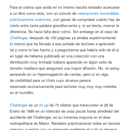
Para el cretino que anida en mi interior resulta tentador acercarse
a un libro como éste, con un cúmulo de
valoraciones encendidas
prácticamente unánimes
, con ganas de comprobar cuánto hay de
cierto entre tanta palabra grandilocuente y, si se tercia, marcar la
diferencia. No hace falta decir cómo. Sin embargo en el caso de
Challenger
,
después de 100 páginas ya estaba experimentando
lo mismo que ha llevado a ese puñado de lectores a apreciarlo
tal y como lo han hecho y a preguntarme qué habría sido de él si
en lugar de haberse publicado en una colección con una
distribución muy limitada hubiera aparecido en algún sello de
tamaño mediano que asegurara una mayor difusión. No, no estoy
pensando en un hipermegaéxito de ventas, pero sí en algo
de visibilidad para un título cuyo alcance parece
reservado exclusivamente para lectores muy muy muy metidos
en el mundillo.
Challenger
es un
fix-up
de 73 relatos que transcurren el 28 de
Enero de 1986 en un intervalo de unas pocas horas alrededor del
accidente del Challenger, en su inmensa mayoría en el área
metropolitana de Miami. Narrados prácticamente todos en tercera
persona, cuentan con un personaje mediante el cuál se observa