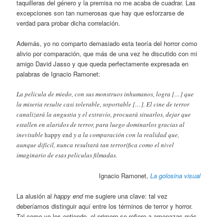
taquilleras del género y la premisa no me acaba de cuadrar. Las
excepciones son tan numerosas que hay que esforzarse de
verdad para probar dicha correlación.
Además, yo no comparto demasiado esta teoría del horror como
alivio por comparación, que más de una vez he discutido con mi
amigo David Jasso y que queda perfectamente expresada en
palabras de Ignacio Ramonet:
La película de miedo, con sus monstruos inhumanos, logra […] que
la miseria resulte casi tolerable, soportable […]. El cine de terror
canalizará la angustia y el extravío, procuará situarlos, dejar que
estallen en alaridos de terror, para luego dominarlos gracias al
inevitable
happy end
y a la comparación con la realidad que,
aunque difícil, nunca resultará tan terrorífica como el nivel
imaginario de esas películas filmadas.
Ignacio Ramonet,
La golosina visual
La alusión al
happy end
me sugiere una clave: tal vez
deberíamos distinguir aquí entre los términos de terror y horror.
Tal como yo los entiendo, el primero se refiere a amenazas más