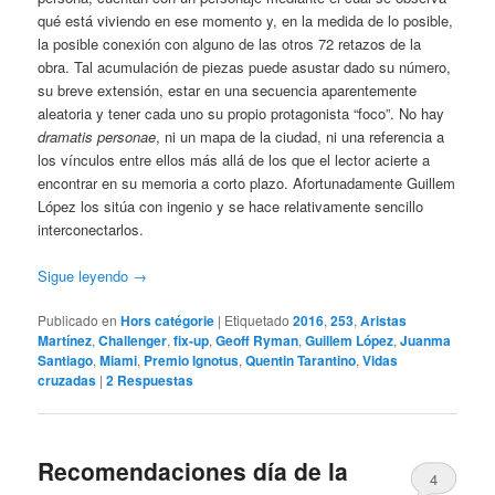
qué está viviendo en ese momento y, en la medida de lo posible,
la posible conexión con alguno de las otros 72 retazos de la
obra. Tal acumulación de piezas puede asustar dado su número,
su breve extensión, estar en una secuencia aparentemente
aleatoria y tener cada uno su propio protagonista “foco”. No hay
dramatis personae
, ni un mapa de la ciudad, ni una referencia a
los vínculos entre ellos más allá de los que el lector acierte a
encontrar en su memoria a corto plazo. Afortunadamente Guillem
López los sitúa con ingenio y se hace relativamente sencillo
interconectarlos.
Sigue leyendo
→
Publicado en
Hors catégorie
|
Etiquetado
2016
,
253
,
Aristas
Martínez
,
Challenger
,
fix-up
,
Geoff Ryman
,
Guillem López
,
Juanma
Santiago
,
Miami
,
Premio Ignotus
,
Quentin Tarantino
,
Vidas
cruzadas
|
2
Respuestas
Recomendaciones día de la
4