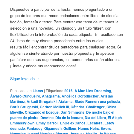
Dispuestos a participar de la fiesta, hemos preguntado a un
grupo de lectores sus recomendaciones entre libros de ciencia
ficción, fantasía o terror. Para centrar esa tarea delimitamos la
selección a una novedad, un clásico y un título “libre”, con
flexibilidad en la interpretación de cada etiqueta. El resultado son
24 libros de muy diversa procedencia entre los cuales
resulta fácil encontrar títulos tentadores para cualquier lector. Si
alguien se siente atraído por nuestra propuesta y le apetece
participar con sus sugerencias, los comentarios están abiertos.
¡Únete y añade tus recomendaciones!
Sigue leyendo
→
Publicado en
Listas
|
Etiquetado
2016
,
A Man Lies Dreaming
,
Álvaro Cunqueiro
,
Anagrama
,
Angélica Gorodischer
,
Aristas
Martínez
,
Arkadi Strugatski
,
Atalanta
,
Blade Runner: una película
,
Borís Strugatski
,
Carlton Mellick III
,
Cátedra
,
Challenger
,
China
Miéville
,
Cruzando el bosque
,
Dan Simmons
,
De noche bajo el
puente de piedra
,
Destino
,
Día de la lectura
,
Día del Libro
,
El Aleph
,
Embassytown
,
Emily Carroll
,
Entre extraños
,
Escalera
,
Estoy
desnudo
,
Fantascy
,
Gigamesh
,
Guillem
,
Hanns Heinz Ewers
,
Hyperion
,
Ismael Martínez Biurrun
,
Jacques Abeille
,
Jo Walton
,