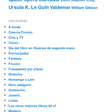
Ursula K. Le Guin
Valdemar
William Gibson
CATEGORÍAS
A fondo
Ciencia Ficción
Cine y TV
Cómic
Día del libro en librerías de segunda mano
Encrucijadas
Fantasía
Ficción
Fracasando por placer
Histórica
Homenaje a Lem
Hors catégorie
Ilustración
Juvenil
Listas
Los cinco mejores libros de cf
Misterio