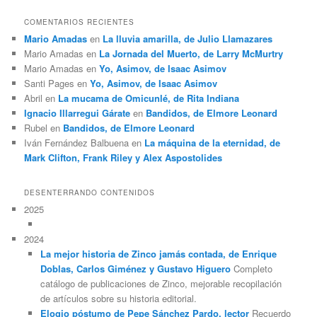
COMENTARIOS RECIENTES
Mario Amadas
en
La lluvia amarilla, de Julio Llamazares
Mario Amadas
en
La Jornada del Muerto, de Larry McMurtry
Mario Amadas
en
Yo, Asimov, de Isaac Asimov
Santi Pages
en
Yo, Asimov, de Isaac Asimov
Abril
en
La mucama de Omicunlé, de Rita Indiana
Ignacio Illarregui Gárate
en
Bandidos, de Elmore Leonard
Rubel
en
Bandidos, de Elmore Leonard
Iván Fernández Balbuena
en
La máquina de la eternidad, de
Mark Clifton, Frank Riley y Alex Aspostolides
DESENTERRANDO CONTENIDOS
2025
2024
La mejor historia de Zinco jamás contada, de Enrique
Doblas, Carlos Giménez y Gustavo Higuero
Completo
catálogo de publicaciones de Zinco, mejorable recopilación
de artículos sobre su historia editorial.
Elogio póstumo de Pepe Sánchez Pardo, lector
Recuerdo