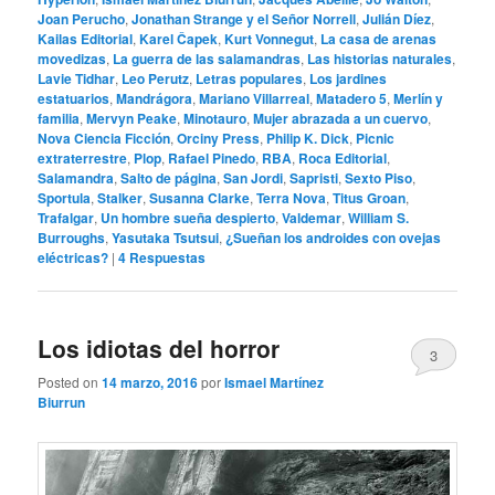
Joan Perucho
,
Jonathan Strange y el Señor Norrell
,
Julián Díez
,
Kailas Editorial
,
Karel Čapek
,
Kurt Vonnegut
,
La casa de arenas
movedizas
,
La guerra de las salamandras
,
Las historias naturales
,
Lavie Tidhar
,
Leo Perutz
,
Letras populares
,
Los jardines
estatuarios
,
Mandrágora
,
Mariano Villarreal
,
Matadero 5
,
Merlín y
familia
,
Mervyn Peake
,
Minotauro
,
Mujer abrazada a un cuervo
,
Nova Ciencia Ficción
,
Orciny Press
,
Philip K. Dick
,
Picnic
extraterrestre
,
Plop
,
Rafael Pinedo
,
RBA
,
Roca Editorial
,
Salamandra
,
Salto de página
,
San Jordi
,
Sapristi
,
Sexto Piso
,
Sportula
,
Stalker
,
Susanna Clarke
,
Terra Nova
,
Titus Groan
,
Trafalgar
,
Un hombre sueña despierto
,
Valdemar
,
William S.
Burroughs
,
Yasutaka Tsutsui
,
¿Sueñan los androides con ovejas
eléctricas?
|
4
Respuestas
Los idiotas del horror
3
Posted on
14 marzo, 2016
por
Ismael Martínez
Biurrun