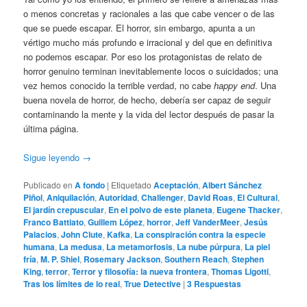
o menos concretas y racionales a las que cabe vencer o de las
que se puede escapar. El horror, sin embargo, apunta a un
vértigo mucho más profundo e irracional y del que en definitiva
no podemos escapar. Por eso los protagonistas de relato de
horror genuino terminan inevitablemente locos o suicidados; una
vez hemos conocido la terrible verdad, no cabe
happy end
. Una
buena novela de horror, de hecho, debería ser capaz de seguir
contaminando la mente y la vida del lector después de pasar la
última página.
Sigue leyendo
→
Publicado en
A fondo
|
Etiquetado
Aceptación
,
Albert Sánchez
Piñol
,
Aniquilación
,
Autoridad
,
Challenger
,
David Roas
,
El Cultural
,
El jardín crepuscular
,
En el polvo de este planeta
,
Eugene Thacker
,
Franco Battiato
,
Guillem López
,
horror
,
Jeff VanderMeer
,
Jesús
Palacios
,
John Clute
,
Kafka
,
La conspiración contra la especie
humana
,
La medusa
,
La metamorfosis
,
La nube púrpura
,
La piel
fría
,
M. P. Shiel
,
Rosemary Jackson
,
Southern Reach
,
Stephen
King
,
terror
,
Terror y filosofía: la nueva frontera
,
Thomas Ligotti
,
Tras los límites de lo real
,
True Detective
|
3
Respuestas