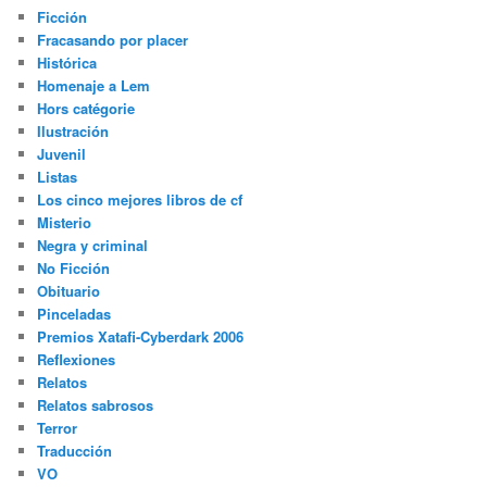
Ficción
Fracasando por placer
Histórica
Homenaje a Lem
Hors catégorie
Ilustración
Juvenil
Listas
Los cinco mejores libros de cf
Misterio
Negra y criminal
No Ficción
Obituario
Pinceladas
Premios Xatafi-Cyberdark 2006
Reflexiones
Relatos
Relatos sabrosos
Terror
Traducción
VO