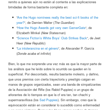
remito a quienes aún no estén al corriente a las explicaciones
brindadas de forma bastante completa en:
“
Are the Hugo nominees really the best sci-fi books of the
year?
“, de Damien Walter (
The Guardian
)
“
How the Hugo Awards got very own GamerGate
“, de
Elizabeth Minkel (
New Statesman
)
“
Science Fiction’s White Boys’ Club Strikes Back
“, de Jeet
Heer (
New Republic
)
“
La intolerancina en el género
“, de Alexander P. García
(
Donde acaba el infinito
)
Bien, lo que me sorprende una vez más es que la mayor parte de
los análisis que he leído sobre lo ocurrido se queden en lo
superficial. Por descontado, resulta bastante molesto, y dañino,
que unos premios con cierta trayectoria y prestigio caigan en
manos de grupos organizados, sean una banda de simpatizantes
de la Asociación del Rifle (los Rabid Puppies) o un grupo de
añorantes de lo tiempos en que la cf era tan, tan chachi y
supermaravillosa (los
Sad Puppies
). Sin embargo, creo que la
equivocación están en considerar lo sucedido como enfermedad