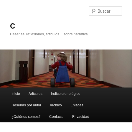
Ir
Ir
al
al
Busc
contenido
contenido
principal
secundario
C
Reseñas, reflexiones, artículos… sobre narrativa.
Menú
Inicio
Artículos
Índice cronológico
principal
Reseñas por autor
Archivo
Enlaces
¿Quiénes somos?
Contacto
Privacidad