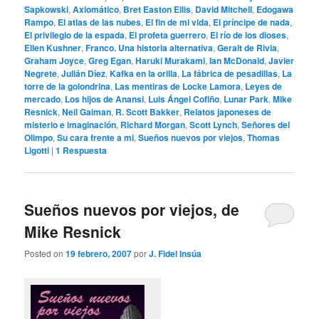
Sapkowski
,
Axiomático
,
Bret Easton Ellis
,
David Mitchell
,
Edogawa
Rampo
,
El atlas de las nubes
,
El fin de mi vida
,
El príncipe de nada
,
El privilegio de la espada
,
El profeta guerrero
,
El río de los dioses
,
Ellen Kushner
,
Franco. Una historia alternativa
,
Geralt de Rivia
,
Graham Joyce
,
Greg Egan
,
Haruki Murakami
,
Ian McDonald
,
Javier
Negrete
,
Julián Díez
,
Kafka en la orilla
,
La fábrica de pesadillas
,
La
torre de la golondrina
,
Las mentiras de Locke Lamora
,
Leyes de
mercado
,
Los hijos de Anansi
,
Luis Ángel Cofiño
,
Lunar Park
,
Mike
Resnick
,
Neil Gaiman
,
R. Scott Bakker
,
Relatos japoneses de
misterio e imaginación
,
Richard Morgan
,
Scott Lynch
,
Señores del
Olimpo
,
Su cara frente a mi
,
Sueños nuevos por viejos
,
Thomas
Ligotti
|
1
Respuesta
Sueños nuevos por viejos, de
Mike Resnick
Posted on
19 febrero, 2007
por
J. Fidel Insúa