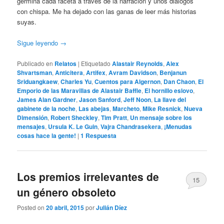
germina cada faceta a través de la narración y unos diálogos
con chispa. Me ha dejado con las ganas de leer más historias
suyas.
Sigue leyendo
→
Publicado en
Relatos
|
Etiquetado
Alastair Reynolds
,
Alex
Shvartsman
,
Anticitera
,
Artifex
,
Avram Davidson
,
Benjanun
Sriduangkaew
,
Charles Yu
,
Cuentos para Algernon
,
Dan Chaon
,
El
Emporio de las Maravillas de Alastair Baffle
,
El hornillo eslovo
,
James Alan Gardner
,
Jason Sanford
,
Jeff Noon
,
La llave del
gabinete de la noche
,
Las abejas
,
Marcheto
,
Mike Resnick
,
Nueva
Dimensión
,
Robert Sheckley
,
Tim Pratt
,
Un mensaje sobre los
mensajes
,
Ursula K. Le Guin
,
Vajra Chandrasekera
,
¡Menudas
cosas hace la gente!
|
1
Respuesta
Los premios irrelevantes de
15
un género obsoleto
Posted on
20 abril, 2015
por
Julián Díez