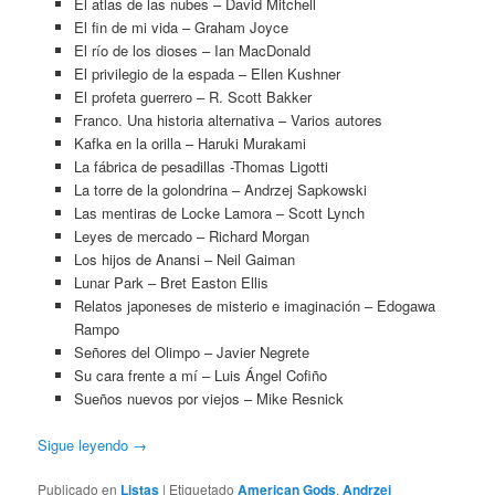
El atlas de las nubes – David Mitchell
El fin de mi vida – Graham Joyce
El río de los dioses – Ian MacDonald
El privilegio de la espada – Ellen Kushner
El profeta guerrero – R. Scott Bakker
Franco. Una historia alternativa – Varios autores
Kafka en la orilla – Haruki Murakami
La fábrica de pesadillas -Thomas Ligotti
La torre de la golondrina – Andrzej Sapkowski
Las mentiras de Locke Lamora – Scott Lynch
Leyes de mercado – Richard Morgan
Los hijos de Anansi – Neil Gaiman
Lunar Park – Bret Easton Ellis
Relatos japoneses de misterio e imaginación – Edogawa
Rampo
Señores del Olimpo – Javier Negrete
Su cara frente a mí – Luis Ángel Cofiño
Sueños nuevos por viejos – Mike Resnick
Sigue leyendo
→
Publicado en
Listas
|
Etiquetado
American Gods
,
Andrzej