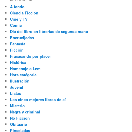
A fondo
Ciencia Ficción
Cine y TV
Cómic
Día del libro en librerías de segunda mano
Encrucijadas
Fantasía
Ficción
Fracasando por placer
Histórica
Homenaje a Lem
Hors catégorie
Ilustración
Juvenil
Listas
Los cinco mejores libros de cf
Misterio
Negra y criminal
No Ficción
Obituario
Pinceladas