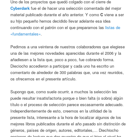
Uno de los proyectos que quedó colgado con el cierre de
Cyberdark
fue el de hacer una selección comentada del mejor
material publicado durante el año anterior. Y como
C
viene a ser
su hijo pequeño hemos decidido llevar adelante esa idea
continuando con el patrón con el que preparamos las
listas de
«fundamentales»
.
Pedimos a una veintena de nuestros colaboradores que elegiese
una de las mejores novedades aparecidas durante el 2006 y la
añadiesen a la lista que, poco a poco, fue cobrando forma.
Dieciocho accedieron a participar y cada uno ha escrito un
comentario de alrededor de 300 palabras que, una vez reunidos,
os ofrecemos en el presente artículo.
Supongo que, como suele ocurrir, a muchos la selección les
puede resultar insatisfactoria porque o bien falta (o sobra) algún
título o el proceso de selección parece escasamente adecuado.
Independientemente de esto, creemos en la utilidad de la
presente lista, interesante a la hora de localizar algunos de los
mejores libros publicados durante el año pasado sin distinción de
géneros, países de origen, autores, editoriales,… Diechiocho
opciones de lectura que dan muestra de que si bien el nivel ha