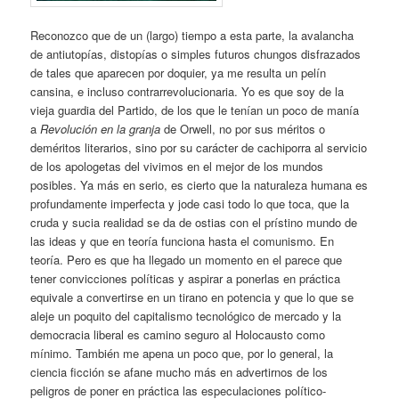
Reconozco que de un (largo) tiempo a esta parte, la avalancha
de antiutopías, distopías o simples futuros chungos disfrazados
de tales que aparecen por doquier, ya me resulta un pelín
cansina, e incluso contrarrevolucionaria. Yo es que soy de la
vieja guardia del Partido, de los que le tenían un poco de manía
a
Revolución en la granja
de Orwell, no por sus méritos o
deméritos literarios, sino por su carácter de cachiporra al servicio
de los apologetas del vivimos en el mejor de los mundos
posibles. Ya más en serio, es cierto que la naturaleza humana es
profundamente imperfecta y jode casi todo lo que toca, que la
cruda y sucia realidad se da de ostias con el prístino mundo de
las ideas y que en teoría funciona hasta el comunismo. En
teoría. Pero es que ha llegado un momento en el parece que
tener convicciones políticas y aspirar a ponerlas en práctica
equivale a convertirse en un tirano en potencia y que lo que se
aleje un poquito del capitalismo tecnológico de mercado y la
democracia liberal es camino seguro al Holocausto como
mínimo. También me apena un poco que, por lo general, la
ciencia ficción se afane mucho más en advertirnos de los
peligros de poner en práctica las especulaciones político-