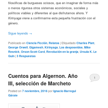
filosóficas de burgueses ociosos, que en imaginar de forma más
o menos rigurosa otros sistemas económicos, sociales y
políticos viables y diferentes al que disfrutamos ahora. Y
Kirinyaga
viene a confirmarme esta pequeña frustración con el
género.
Sigue leyendo
→
Publicado en
Ciencia Ficción
,
Relatos
|
Etiquetado
Charles Platt
,
George Orwell
,
Gigamesh
,
Kirinyaga
,
Los desposeídos
,
Mike
Resnick
,
Orson Scott Card
,
Revolución en la granja
,
Ursula K. Le
Guin
|
3
Respuestas
Cuentos para Algernon. Año
1
III, selección de Marcheto
Posted on
7 noviembre, 2016
por
Ignacio Illarregui
Gárate