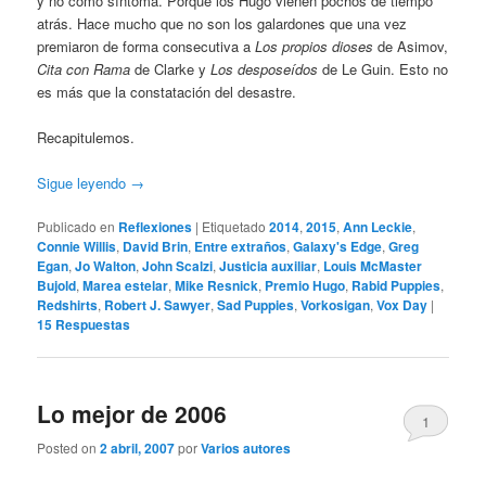
y no como síntoma. Porque los Hugo vienen pochos de tiempo
atrás. Hace mucho que no son los galardones que una vez
premiaron de forma consecutiva a
Los propios dioses
de Asimov,
Cita con Rama
de Clarke y
Los desposeídos
de Le Guin. Esto no
es más que la constatación del desastre.
Recapitulemos.
Sigue leyendo
→
Publicado en
Reflexiones
|
Etiquetado
2014
,
2015
,
Ann Leckie
,
Connie Willis
,
David Brin
,
Entre extraños
,
Galaxy's Edge
,
Greg
Egan
,
Jo Walton
,
John Scalzi
,
Justicia auxiliar
,
Louis McMaster
Bujold
,
Marea estelar
,
Mike Resnick
,
Premio Hugo
,
Rabid Puppies
,
Redshirts
,
Robert J. Sawyer
,
Sad Puppies
,
Vorkosigan
,
Vox Day
|
15
Respuestas
Lo mejor de 2006
1
Posted on
2 abril, 2007
por
Varios autores