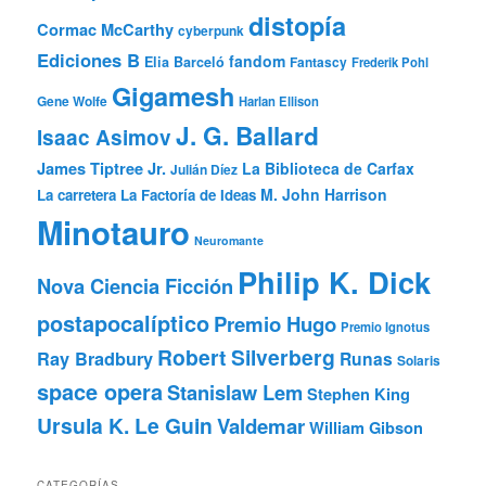
distopía
Cormac McCarthy
cyberpunk
Ediciones B
fandom
Elia Barceló
Fantascy
Frederik Pohl
Gigamesh
Gene Wolfe
Harlan Ellison
J. G. Ballard
Isaac Asimov
James Tiptree Jr.
La Biblioteca de Carfax
Julián Díez
M. John Harrison
La carretera
La Factoría de Ideas
Minotauro
Neuromante
Philip K. Dick
Nova Ciencia Ficción
postapocalíptico
Premio Hugo
Premio Ignotus
Robert Silverberg
Ray Bradbury
Runas
Solaris
space opera
Stanislaw Lem
Stephen King
Ursula K. Le Guin
Valdemar
William Gibson
CATEGORÍAS