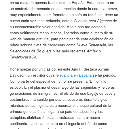
en su mayoría apenas traducidos en España. Esta apuesta en
un contexto de mercado en contracción donde la narrativa breve,
muy especialmente en el formato antología no temática, tiene un
hueco cada vez más reducido, dota a
Cuentos para Algernon
de
su incomensurable valor añadido. Año a año me acerco a
estos volúmenes recopilatorios, liberados como el resto de su
web de manera gratuita, para participar de esta celebración del
relato sobrina nieta de cabeceras como
Nueva Dimensión
, las
Selecciones de Bruguera
o las más recientes
Artifex
o
TerraNovas&Co
.
Por empezar por un clásico, en este Año III destaca Avram
Davidson, un escritor cuya
relevancia en España
se ha perdido.
Como parte del especial de humor se presenta “El hornillo
eslovo”. En él plasma el desarraigo de las segundas y terceras
generaciones de inmigrantes, el olvido de ese bagaje de usos y
costumbres mantenido por sus antecesores durante siglos,
mientras se las ingenia para recordar el choque cultural de la
primera generación al llegar a su país de adopción y las
estúpidas diatribas étnicas arrastradas hasta el nuevo
continente. La brillantez está en el ingenio detrás de cómo