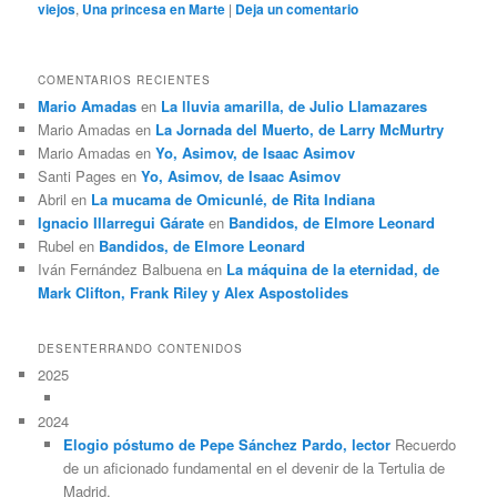
viejos
,
Una princesa en Marte
|
Deja un comentario
COMENTARIOS RECIENTES
Mario Amadas
en
La lluvia amarilla, de Julio Llamazares
Mario Amadas
en
La Jornada del Muerto, de Larry McMurtry
Mario Amadas
en
Yo, Asimov, de Isaac Asimov
Santi Pages
en
Yo, Asimov, de Isaac Asimov
Abril
en
La mucama de Omicunlé, de Rita Indiana
Ignacio Illarregui Gárate
en
Bandidos, de Elmore Leonard
Rubel
en
Bandidos, de Elmore Leonard
Iván Fernández Balbuena
en
La máquina de la eternidad, de
Mark Clifton, Frank Riley y Alex Aspostolides
DESENTERRANDO CONTENIDOS
2025
2024
Elogio póstumo de Pepe Sánchez Pardo, lector
Recuerdo
de un aficionado fundamental en el devenir de la Tertulia de
Madrid.