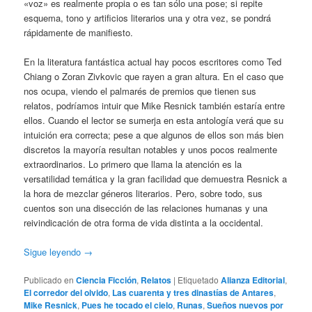
«voz» es realmente propia o es tan sólo una pose; si repite
esquema, tono y artificios literarios una y otra vez, se pondrá
rápidamente de manifiesto.
En la literatura fantástica actual hay pocos escritores como Ted
Chiang o Zoran Zivkovic que rayen a gran altura. En el caso que
nos ocupa, viendo el palmarés de premios que tienen sus
relatos, podríamos intuir que Mike Resnick también estaría entre
ellos. Cuando el lector se sumerja en esta antología verá que su
intuición era correcta; pese a que algunos de ellos son más bien
discretos la mayoría resultan notables y unos pocos realmente
extraordinarios. Lo primero que llama la atención es la
versatilidad temática y la gran facilidad que demuestra Resnick a
la hora de mezclar géneros literarios. Pero, sobre todo, sus
cuentos son una disección de las relaciones humanas y una
reivindicación de otra forma de vida distinta a la occidental.
Sigue leyendo
→
Publicado en
Ciencia Ficción
,
Relatos
|
Etiquetado
Alianza Editorial
,
El corredor del olvido
,
Las cuarenta y tres dinastías de Antares
,
Mike Resnick
,
Pues he tocado el cielo
,
Runas
,
Sueños nuevos por