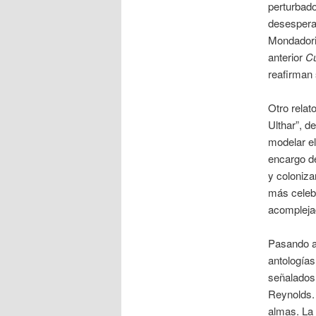
perturbado
desespera
Mondadori,
anterior
Cu
reafirman 
Otro relat
Ulthar”, d
modelar el
encargo d
y coloniza
más celebr
acompleja
Pasando a 
antologías
señalados
Reynolds. 
almas. La 