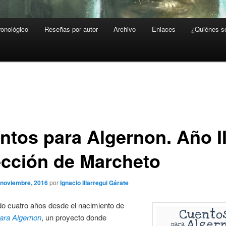
ronológico
Reseñas por autor
Archivo
Enlaces
¿Quiénes 
ntos para Algernon. Año II
ección de Marcheto
 noviembre, 2016
por
Ignacio Illarregui Gárate
o cuatro años desde el nacimiento de
ara Algernon
, un proyecto donde