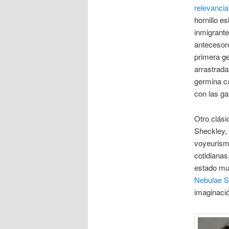
relevanci
hornillo e
inmigrante
antecesore
primera ge
arrastrada
germina ca
con las ga
Otro clási
Sheckley, 
voyeurism
cotidianas
estado muy
Nebulae 
imaginació