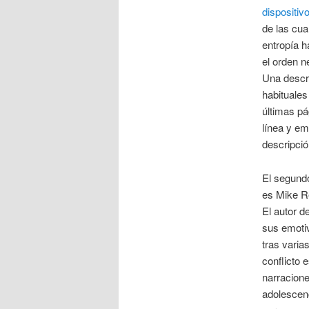
dispositivo
de las cua
entropía h
el orden n
Una descri
habituales
últimas pá
línea y em
descripci
El segund
es Mike Re
El autor de
sus emoti
tras varia
conflicto 
narracion
adolescenc