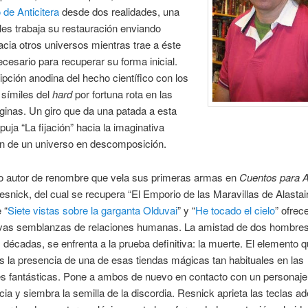
 de Anticitera
desde dos realidades, una
les trabaja su restauración enviando
acia otros universos mientras trae a éste
ecesario para recuperar su forma inicial.
pción anodina del hecho científico con los
 símiles del
hard
por fortuna rota en las
ginas. Un giro que da una patada a esta
puja “La fijación” hacia la imaginativa
ón de un universo en descomposición.
o autor de renombre que vela sus primeras armas en
Cuentos para A
snick, del cual se recupera “El Emporio de las Maravillas de Alastair
 “
Siete vistas sobre la garganta Olduvai
” y “
He tocado el cielo
” ofrec
vas semblanzas de relaciones humanas. La amistad de dos hombres
s décadas, se enfrenta a la prueba definitiva: la muerte. El elemento qu
es la presencia de una de esas tiendas mágicas tan habituales en las
es fantásticas. Pone a ambos de nuevo en contacto con un personaje
ia y siembra la semilla de la discordia. Resnick aprieta las teclas 