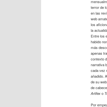
mensualmen
terror de 
en las rev
web amate
los aficio
la actuali
Entre los 
habido no
más desco
apenas tr
contexto 
narrativa 
cada vez 
añadido. A
de su web 
de cabec
Artifex
o
T
Por empeza