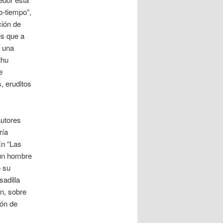
o-tiempo”,
ción de
es que a
 una
lhu
e
, eruditos
autores
ría
En “Las
 un hombre
o su
sadilla
on, sobre
ión de