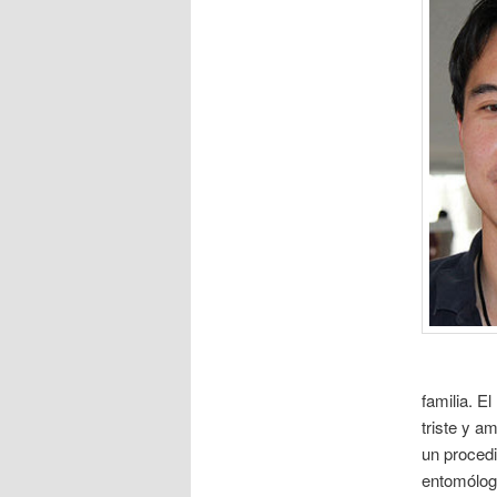
familia. E
triste y a
un procedi
entomólog