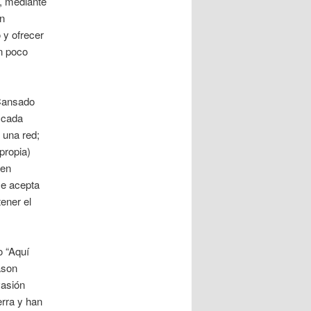
, mediante
én
 y ofrecer
n poco
 Cansado
scada
 una red;
propia)
 en
se acepta
ener el
o “Aquí
ason
vasión
erra y han