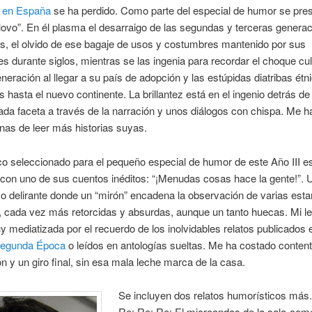
a en España
se ha perdido. Como parte del especial de humor se pres
slovo”. En él plasma el desarraigo de las segundas y terceras genera
s, el olvido de ese bagaje de usos y costumbres mantenido por sus
s durante siglos, mientras se las ingenia para recordar el choque cult
neración al llegar a su país de adopción y las estúpidas diatribas étn
s hasta el nuevo continente. La brillantez está en el ingenio detrás d
da faceta a través de la narración y unos diálogos con chispa. Me h
nas de leer más historias suyas.
co seleccionado para el pequeño especial de humor de este Año III e
con uno de sus cuentos inéditos: “¡Menudas cosas hace la gente!”. 
o delirante donde un “mirón” encadena la observación de varias es
, cada vez más retorcidas y absurdas, aunque un tanto huecas. Mi le
 mediatizada por el recuerdo de los inolvidables relatos publicados 
Segunda Época
o leídos en antologías sueltas. Me ha costado conte
n y un giro final, sin esa mala leche marca de la casa.
Se incluyen dos relatos humorísticos más.
Re: Re: Re: El microondas de la sala-com