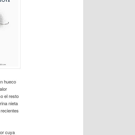
un hueco
alor
o el resto
rina nieta
recientes
tor cuya