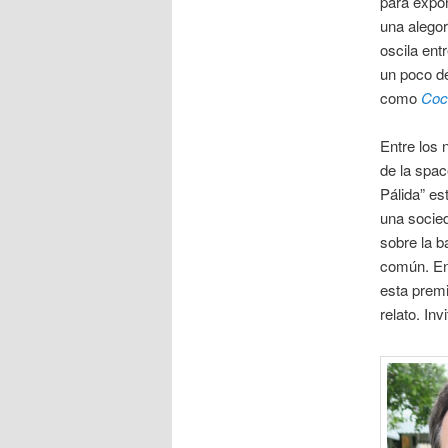
para expon
una alegor
oscila ent
un poco d
como
Coc
Entre los
de la spac
Pálida” es
una socie
sobre la 
común. En 
esta premi
relato. Inv