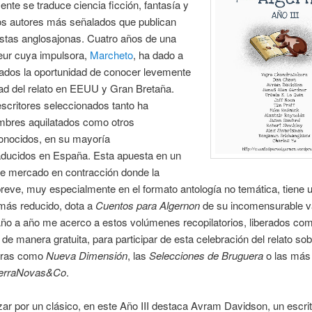
te se traduce ciencia ficción, fantasía y
los autores más señalados que publican
istas anglosajonas. Cuatro años de una
ur cuya impulsora,
Marcheto
, ha dado a
nados la oportunidad de conocer levemente
dad del relato en EEUU y Gran Bretaña.
escritores seleccionados tanto ha
mbres aquilatados como otros
nocidos, en su mayoría
aducidos en España. Esta apuesta en un
de mercado en contracción donde la
breve, muy especialmente en el formato antología no temática, tiene 
más reducido, dota a
Cuentos para Algernon
de su incomensurable v
ño a año me acerco a estos volúmenes recopilatorios, liberados com
de manera gratuita, para participar de esta celebración del relato sob
eras como
Nueva Dimensión
, las
Selecciones de Bruguera
o las más 
erraNovas&Co
.
r por un clásico, en este Año III destaca Avram Davidson, un escri