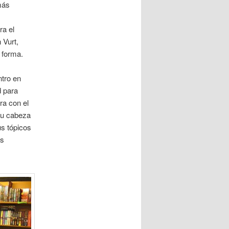
más
ra el
 Vurt,
 forma.
ntro en
d para
ra con el
su cabeza
us tópicos
ás