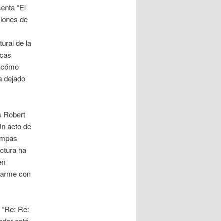
enta “El
ciones de
ural de la
icas
e cómo
a dejado
s Robert
Un acto de
tampas
ctura ha
en
ntarme con
 “Re: Re:
edor está