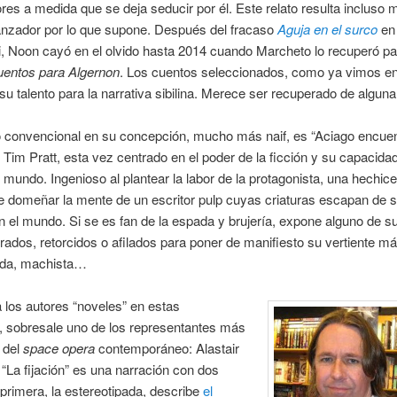
res a medida que se deja seducir por él. Este relato resulta incluso 
nzador por lo que supone. Después del fracaso
Aguja en el surco
en
 Noon cayó en el olvido hasta 2014 cuando Marcheto lo recuperó pa
entos para Algernon
. Los cuentos seleccionados, como ya vimos en
su talento para la narrativa sibilina. Merece ser recuperado de alguna
o convencional en su concepción, mucho más naif, es “Aciago encue
e Tim Pratt, esta vez centrado en el poder de la ficción y su capacida
 mundo. Ingenioso al plantear la labor de la protagonista, una hechice
e domeñar la mente de un escritor pulp cuyas criaturas escapan de 
n el mundo. Si se es fan de la espada y brujería, expone alguno de s
ados, retorcidos o afilados para poner de manifiesto su vertiente m
da, machista…
los autores “noveles” en estas
, sobresale uno de los representantes más
 del
space opera
contemporáneo: Alastair
“La fijación” es una narración con dos
primera, la estereotipada, describe
el