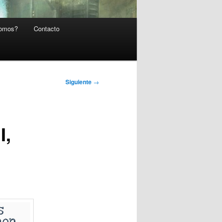
somos?
Contacto
Siguiente
→
I,