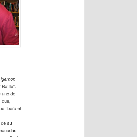
lgernon
 Baffle”.
e uno de
 que,
e libera el
 de su
adecuadas