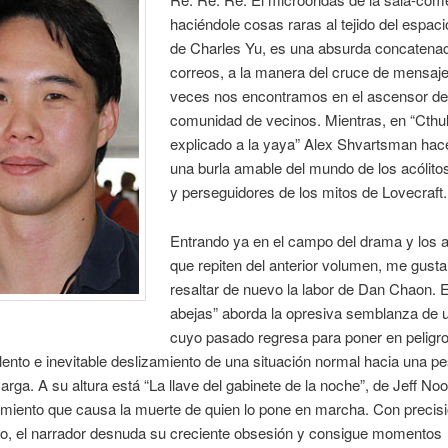
haciéndole cosas raras al tejido del espaci
de Charles Yu, es una absurda concatena
correos, a la manera del cruce de mensaj
veces nos encontramos en el ascensor de
comunidad de vecinos. Mientras, en “Cthu
explicado a la yaya” Alex Shvartsman hac
una burla amable del mundo de los acólitos
y perseguidores de los mitos de Lovecraft.
Entrando ya en el campo del drama y los 
que repiten del anterior volumen, me gusta
resaltar de nuevo la labor de Dan Chaon. 
abejas” aborda la opresiva semblanza de
cuyo pasado regresa para poner en peligr
l lento e inevitable deslizamiento de una situación normal hacia una pe
marga. A su altura está “La llave del gabinete de la noche”, de Jeff No
miento que causa la muerte de quien lo pone en marcha. Con precis
o, el narrador desnuda su creciente obsesión y consigue momentos