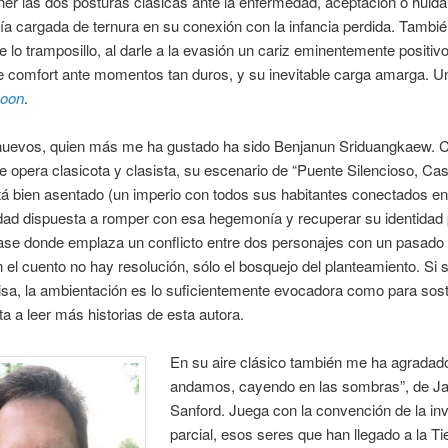
er las dos posturas clásicas ante la enfermedad, aceptación o huida
ía cargada de ternura en su conexión con la infancia perdida. Tambi
re lo tramposillo, al darle a la evasión un cariz eminentemente positivo
e comfort ante momentos tan duros, y su inevitable carga amarga. U
oon
.
 nuevos, quien más me ha gustado ha sido Benjanun Sriduangkaew.
e opera clasicota y clasista, su escenario de “Puente Silencioso, Ca
tá bien asentado (un imperio con todos sus habitantes conectados en
dad dispuesta a romper con esa hegemonía y recuperar su identidad 
base donde emplaza un conflicto entre dos personajes con un pasado
el cuento no hay resolución, sólo el bosquejo del planteamiento. Si 
sa, la ambientación es lo suficientemente evocadora como para sost
ita a leer más historias de esta autora.
En su aire clásico también me ha agradad
andamos, cayendo en las sombras”, de J
Sanford. Juega con la convención de la in
parcial, esos seres que han llegado a la Ti