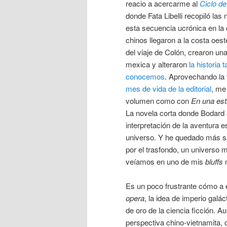
reacio a acercarme al
Ciclo d
donde Fata Libelli recopiló las
esta secuencia ucrónica en la
chinos llegaron a la costa oes
del viaje de Colón, crearon una
mexica y alteraron
la historia 
conocemos
. Aprovechando la 
mes de vida de la editorial
, me
volumen como con
En una esta
La novela corta donde Bodard 
interpretación de la aventura e
universo. Y he quedado más sa
por el trasfondo, un universo 
veíamos en uno de mis
bluffs
m
Es un poco frustrante cómo a e
opera
, la idea de imperio gal
de oro de la ciencia ficción.
perspectiva chino-vietnamita,