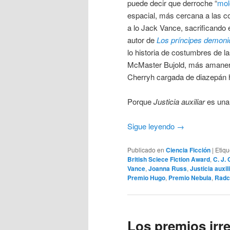
puede decir que derroche “
mol
espacial, más cercana a las co
a lo Jack Vance, sacrificando 
autor de
Los príncipes demoni
lo historia de costumbres de l
McMaster Bujold, más amanera
Cherryh cargada de diazepán h
Porque
Justicia auxiliar
es una 
Sigue leyendo
→
Publicado en
Ciencia Ficción
|
Etiq
British Sciece Fiction Award
,
C. J.
Vance
,
Joanna Russ
,
Justicia auxil
Premio Hugo
,
Premio Nebula
,
Radc
Los premios irr