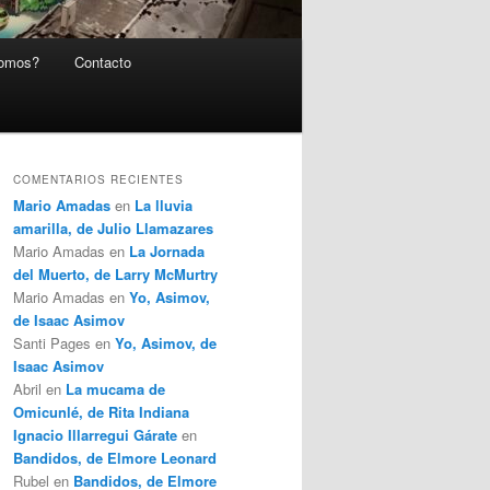
somos?
Contacto
COMENTARIOS RECIENTES
Mario Amadas
en
La lluvia
amarilla, de Julio Llamazares
Mario Amadas
en
La Jornada
del Muerto, de Larry McMurtry
Mario Amadas
en
Yo, Asimov,
de Isaac Asimov
Santi Pages
en
Yo, Asimov, de
Isaac Asimov
Abril
en
La mucama de
Omicunlé, de Rita Indiana
Ignacio Illarregui Gárate
en
Bandidos, de Elmore Leonard
Rubel
en
Bandidos, de Elmore