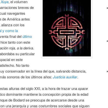
e Xuya
, el volumen
 narraciones breves de
 cual navegantes
te de América antes
 alianza con los
tal y como la
venta final del
último
 hice tanto con este
ción roja, a la deriva
.
abordaba su particular
spacial en este
tisfecho. No tanto
muy conservador en la línea del que, salvando distancia,
ás sonoros de los últimos años:
Justicia auxiliar
.
stas alturas del siglo XXI, a la hora de trazar una
space
áctico dominante mantiene la concepción propia de la edad
 Aunque de Bodard se preocupa de acercarse desde una
 con una jerarquía y unas costumbres sociales que siguen