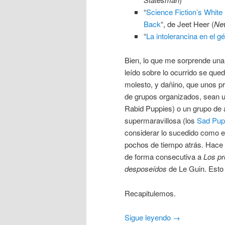
“
Science Fiction’s White
Back
“, de Jeet Heer (
Ne
“
La intolerancina en el g
Bien, lo que me sorprende una
leído sobre lo ocurrido se qued
molesto, y dañino, que unos pr
de grupos organizados, sean un
Rabid Puppies) o un grupo de a
supermaravillosa (los
Sad Pup
considerar lo sucedido como 
pochos de tiempo atrás. Hace
de forma consecutiva a
Los pr
desposeídos
de Le Guin. Esto 
Recapitulemos.
Sigue leyendo
→