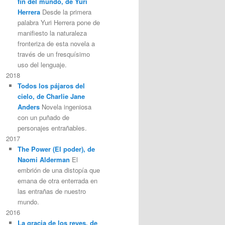
fin del mundo, de Yuri
Herrera
Desde la primera
palabra Yuri Herrera pone de
manifiesto la naturaleza
fronteriza de esta novela a
través de un fresquísimo
uso del lenguaje.
2018
Todos los pájaros del
cielo, de Charlie Jane
Anders
Novela ingeniosa
con un puñado de
personajes entrañables.
2017
The Power (El poder), de
Naomi Alderman
El
embrión de una distopía que
emana de otra enterrada en
las entrañas de nuestro
mundo.
2016
La gracia de los reyes, de