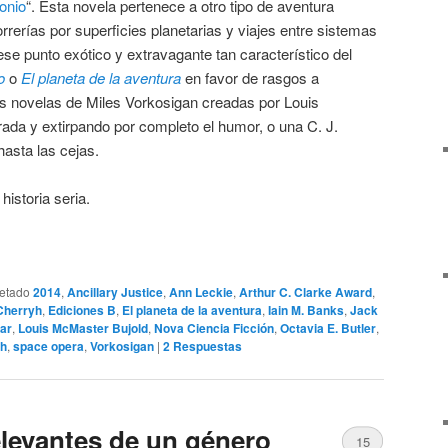
onio
“. Esta novela pertenece a otro tipo de aventura
rrerías por superficies planetarias y viajes entre sistemas
ese punto exótico y extravagante tan característico del
o
o
El planeta de la aventura
en favor de rasgos a
as novelas de Miles Vorkosigan creadas por Louis
da y extirpando por completo el humor, o una C. J.
asta las cejas.
historia seria.
uetado
2014
,
Ancillary Justice
,
Ann Leckie
,
Arthur C. Clarke Award
,
 Cherryh
,
Ediciones B
,
El planeta de la aventura
,
Iain M. Banks
,
Jack
iar
,
Louis McMaster Bujold
,
Nova Ciencia Ficción
,
Octavia E. Butler
,
h
,
space opera
,
Vorkosigan
|
2
Respuestas
elevantes de un género
15