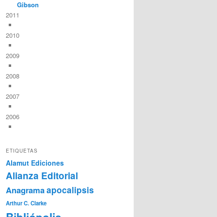
Gibson
2011
2010
2009
2008
2007
2006
ETIQUETAS
Alamut Ediciones
Alianza Editorial
Anagrama
apocalipsis
Arthur C. Clarke