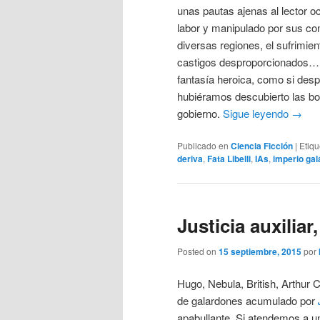
unas pautas ajenas al lector 
labor y manipulado por sus cons
diversas regiones, el sufrimien
castigos desproporcionados… 
fantasía heroica, como si des
hubiéramos descubierto las bo
gobierno.
Sigue leyendo
→
Publicado en
Ciencia Ficción
|
Etiq
deriva
,
Fata Libelli
,
IAs
,
imperio gal
Justicia auxilia
Posted on
15 septiembre, 2015
por
Hugo, Nebula, British, Arthur 
de galardones acumulado por
apabullante. Si atendemos a un