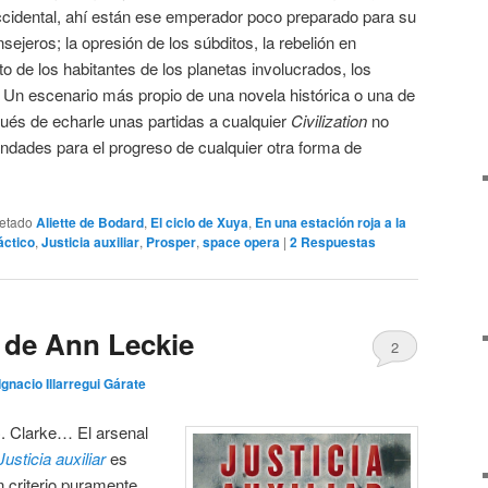
occidental, ahí están ese emperador poco preparado para su
ejeros; la opresión de los súbditos, la rebelión en
to de los habitantes de los planetas involucrados, los
Un escenario más propio de una novela histórica o una de
pués de echarle unas partidas a cualquier
Civilization
no
ndades para el progreso de cualquier otra forma de
uetado
Aliette de Bodard
,
El ciclo de Xuya
,
En una estación roja a la
áctico
,
Justicia auxiliar
,
Prosper
,
space opera
|
2
Respuestas
r, de Ann Leckie
2
Ignacio Illarregui Gárate
C. Clarke… El arsenal
Justicia auxiliar
es
 criterio puramente