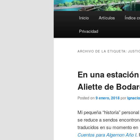
Menú
Inicio
Artículos
Índice c
principal
Privacidad
ARCHIVO DE LA ETIQUETA:
JUSTI
En una estación r
Aliette de Boda
Posted on
9 enero, 2018
por
Ignacio
Mi pequeña “historia” personal
se reduce a sendos encontron
traducidos en su momento en
Cuentos para Algernon Año I
.