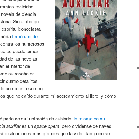
premios recibidos,
 novela de ciencia
storia. Sin embargo
 espíritu iconoclasta
García
firmó uno de
contra los numerosos
que se puede tomar
dad de las novelas
n el interior de
Como su reseña es
r cuatro detallitos
exto como un resumen
los que he caído durante mi acercamiento al libro, y cómo
ué parte de su ilustración de cubierta,
la misma de su
cia auxiliar
es un
space opera
, pero olvídense de naves
sí o situaciones más grandes que la vida. Tampoco se