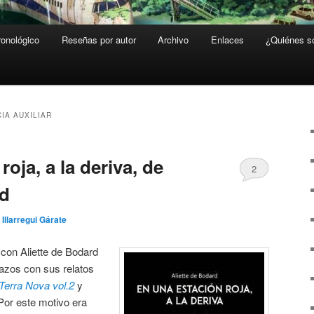
ronológico
Reseñas por autor
Archivo
Enlaces
¿Quiénes 
CIA AUXILIAR
oja, a la deriva, de
2
rd
 Illarregui Gárate
 con Aliette de Bodard
azos con sus relatos
Terra Nova vol.2
y
 Por este motivo era