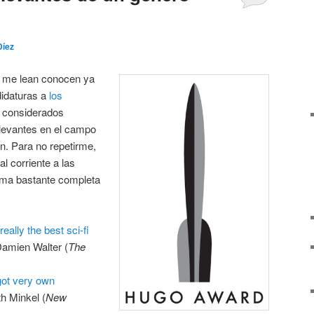
Díez
 me lean conocen ya
didaturas a
los
s considerados
levantes en el campo
ión. Para no repetirme,
l corriente a las
rma bastante completa
ally the best sci-fi
Damien Walter (
The
ot very own
th Minkel (
New