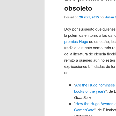
obsoleto
Posted on
20 abril, 2015
por
Julián 
Doy por supuesto que quienes
la polémica en torno a las can
premios Hugo
de este año, lo
tradicionalmente como más re
de la literatura de ciencia ficc
remito a quienes aún no estén a
explicaciones brindadas de fo
en:
“
Are the Hugo nominees re
books of the year?
“, de 
Guardian
)
“
How the Hugo Awards g
GamerGate
“, de Elizabe
Statesman
)