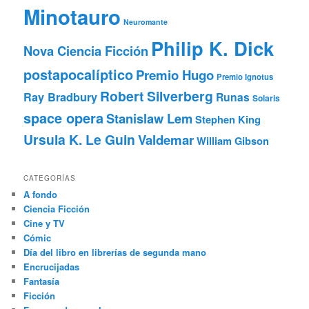
Minotauro
Neuromante
Philip K. Dick
Nova Ciencia Ficción
postapocalíptico
Premio Hugo
Premio Ignotus
Robert Silverberg
Ray Bradbury
Runas
Solaris
space opera
Stanislaw Lem
Stephen King
Ursula K. Le Guin
Valdemar
William Gibson
CATEGORÍAS
A fondo
Ciencia Ficción
Cine y TV
Cómic
Día del libro en librerías de segunda mano
Encrucijadas
Fantasía
Ficción