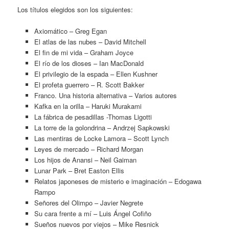
Los títulos elegidos son los siguientes:
Axiomático – Greg Egan
El atlas de las nubes – David Mitchell
El fin de mi vida – Graham Joyce
El río de los dioses – Ian MacDonald
El privilegio de la espada – Ellen Kushner
El profeta guerrero – R. Scott Bakker
Franco. Una historia alternativa – Varios autores
Kafka en la orilla – Haruki Murakami
La fábrica de pesadillas -Thomas Ligotti
La torre de la golondrina – Andrzej Sapkowski
Las mentiras de Locke Lamora – Scott Lynch
Leyes de mercado – Richard Morgan
Los hijos de Anansi – Neil Gaiman
Lunar Park – Bret Easton Ellis
Relatos japoneses de misterio e imaginación – Edogawa
Rampo
Señores del Olimpo – Javier Negrete
Su cara frente a mí – Luis Ángel Cofiño
Sueños nuevos por viejos – Mike Resnick