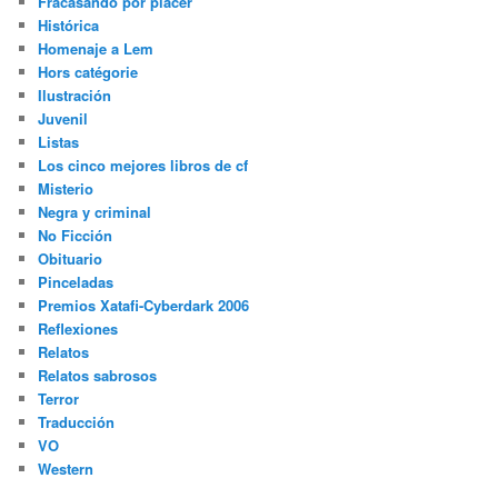
Fracasando por placer
Histórica
Homenaje a Lem
Hors catégorie
Ilustración
Juvenil
Listas
Los cinco mejores libros de cf
Misterio
Negra y criminal
No Ficción
Obituario
Pinceladas
Premios Xatafi-Cyberdark 2006
Reflexiones
Relatos
Relatos sabrosos
Terror
Traducción
VO
Western