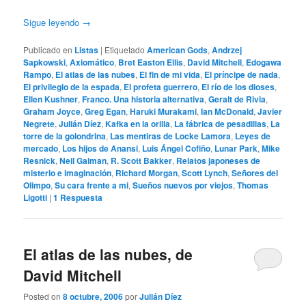
Sigue leyendo
→
Publicado en
Listas
|
Etiquetado
American Gods
,
Andrzej
Sapkowski
,
Axiomático
,
Bret Easton Ellis
,
David Mitchell
,
Edogawa
Rampo
,
El atlas de las nubes
,
El fin de mi vida
,
El príncipe de nada
,
El privilegio de la espada
,
El profeta guerrero
,
El río de los dioses
,
Ellen Kushner
,
Franco. Una historia alternativa
,
Geralt de Rivia
,
Graham Joyce
,
Greg Egan
,
Haruki Murakami
,
Ian McDonald
,
Javier
Negrete
,
Julián Díez
,
Kafka en la orilla
,
La fábrica de pesadillas
,
La
torre de la golondrina
,
Las mentiras de Locke Lamora
,
Leyes de
mercado
,
Los hijos de Anansi
,
Luis Ángel Cofiño
,
Lunar Park
,
Mike
Resnick
,
Neil Gaiman
,
R. Scott Bakker
,
Relatos japoneses de
misterio e imaginación
,
Richard Morgan
,
Scott Lynch
,
Señores del
Olimpo
,
Su cara frente a mi
,
Sueños nuevos por viejos
,
Thomas
Ligotti
|
1
Respuesta
El atlas de las nubes, de
David Mitchell
Posted on
8 octubre, 2006
por
Julián Díez