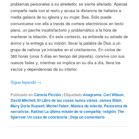
problemas personales a su alrededor, se siente alienado. Apenas
comparte nada con el resto y acusa la distancia de hallarse a
media galaxia de su iglesia y su mujer, Bea. Sólo puede
comunicarse con ella a través de correos electrónicos en texto
plano, un parche insatisfactorio y problemático a la hora de
mantener la relación. En este contexto, se entiende su estado de
ánimo y la entrega a su misión: llevar la palabra de Dios a un
grupo de nativos ya iniciados en el cristianismo. En ciclos de
360 horas (unos 5 días en tiempo del planeta), convive con sus
nuevos fieles y, mientras se implica en su día a día, llena los
vacíos y dependencias de su interior.
Sigue leyendo
→
Publicado en
Ciencia Ficción
|
Etiquetado
Anagrama
,
Carl Wilson
,
David Mitchell
,
El Libro de las cosas nunca vistas
,
James Blish
,
Mary Doria Russell
,
Michel Faber
,
Música de mierda
,
Panorama de
narrativas
,
Rakhat La última misión de la compañía
,
religión
,
The
Sparrow
,
Un caso de conciencia
|
Deja un comentario