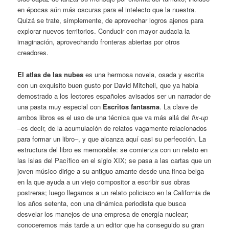
en épocas aún más oscuras para el intelecto que la nuestra.
Quizá se trate, simplemente, de aprovechar logros ajenos para
explorar nuevos territorios. Conducir con mayor audacia la
imaginación, aprovechando fronteras abiertas por otros
creadores.
El atlas de las nubes
es una hermosa novela, osada y escrita
con un exquisito buen gusto por
David Mitchell
, que ya había
demostrado a los lectores españoles avisados ser un narrador de
una pasta muy especial con
Escritos fantasma
. La clave de
ambos libros es el uso de una técnica que va más allá del
fix-up
–es decir, de la acumulación de relatos vagamente relacionados
para formar un libro–, y que alcanza aquí casi su perfección. La
estructura del libro es memorable: se comienza con un relato en
las islas del Pacífico en el siglo XIX; se pasa a las cartas que un
joven músico dirige a su antiguo amante desde una finca belga
en la que ayuda a un viejo compositor a escribir sus obras
postreras; luego llegamos a un relato policiaco en la California de
los años setenta, con una dinámica periodista que busca
desvelar los manejos de una empresa de energía nuclear;
conoceremos más tarde a un editor que ha conseguido su gran