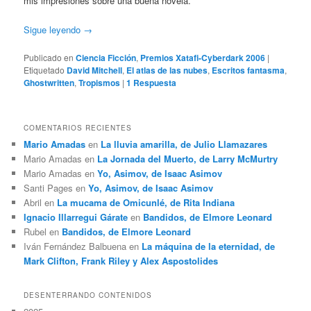
mis impresiones sobre una buena novela.
Sigue leyendo
→
Publicado en
Ciencia Ficción
,
Premios Xatafi-Cyberdark 2006
|
Etiquetado
David Mitchell
,
El atlas de las nubes
,
Escritos fantasma
,
Ghostwritten
,
Tropismos
|
1
Respuesta
COMENTARIOS RECIENTES
Mario Amadas
en
La lluvia amarilla, de Julio Llamazares
Mario Amadas
en
La Jornada del Muerto, de Larry McMurtry
Mario Amadas
en
Yo, Asimov, de Isaac Asimov
Santi Pages
en
Yo, Asimov, de Isaac Asimov
Abril
en
La mucama de Omicunlé, de Rita Indiana
Ignacio Illarregui Gárate
en
Bandidos, de Elmore Leonard
Rubel
en
Bandidos, de Elmore Leonard
Iván Fernández Balbuena
en
La máquina de la eternidad, de
Mark Clifton, Frank Riley y Alex Aspostolides
DESENTERRANDO CONTENIDOS