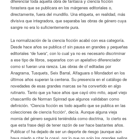
diferenciar toda aquella obra de fantasía y ciencia ficción
forastera que se publicara en los márgenes editoriales o,
directamente, fuera del mundillo. Una etiqueta, en realidad, más
divisiva que integradora, que separaba las obras de género cuya
sangre no era lo suficientemente pura.
La normalización de la ciencia ficción acabó con esa categoría.
Desde hace años se publica cf sin pausa en grandes y pequeñas
editoriales “de fuera”, con lo cual ya no es necesario discriminar
a ese tipo de libros, separarlos con un apelativo diferenciador
como si fueran una rareza. Las obras de cf editadas por
Anagrama, Tusquets, Seix Barral, Alfaguara o Mondadori en los
últimos años superan la centena. Su presencia en el catálogo de
novedades de esas grandes marcas se ha convertido en algo
rutinario. Tanto que ya hace años que cayó otro mito, aquel viejo
chascarrillo de Norman Spinrad que algunos validaban como
definición. “Ciencia ficción es todo aquello que se publica en las
colecciones de ciencia ficción”, decía. Aunque alguna vieja
momia del género seguirá teniéndola como doctrina, lo cierto es
que esta frase dejó de tener razón de ser hace bastantes años.
Publicar cf ha dejado de ser un deporte de riesgo (aunque aún
haya miedo a citar la cosa), por lo que no solo los grandes sellos