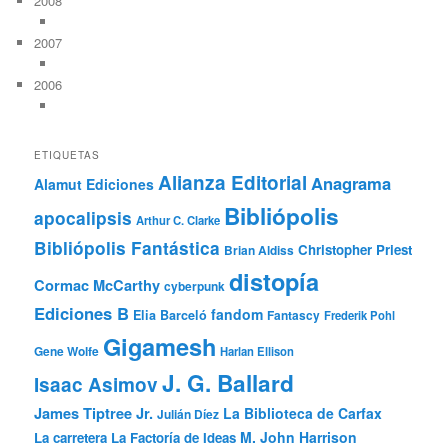
2008
2007
2006
ETIQUETAS
Alianza Editorial
Anagrama
Alamut Ediciones
Bibliópolis
apocalipsis
Arthur C. Clarke
Bibliópolis Fantástica
Christopher Priest
Brian Aldiss
distopía
Cormac McCarthy
cyberpunk
Ediciones B
fandom
Elia Barceló
Fantascy
Frederik Pohl
Gigamesh
Gene Wolfe
Harlan Ellison
J. G. Ballard
Isaac Asimov
James Tiptree Jr.
La Biblioteca de Carfax
Julián Díez
M. John Harrison
La carretera
La Factoría de Ideas