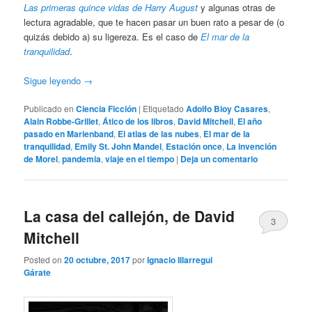
Las primeras quince vidas de Harry August
y algunas otras de
lectura agradable, que te hacen pasar un buen rato a pesar de (o
quizás debido a) su ligereza. Es el caso de
El mar de la
tranquilidad
.
Sigue leyendo
→
Publicado en
Ciencia Ficción
|
Etiquetado
Adolfo Bioy Casares
,
Alain Robbe-Grillet
,
Ático de los libros
,
David Mitchell
,
El año
pasado en Marienband
,
El atlas de las nubes
,
El mar de la
tranquilidad
,
Emily St. John Mandel
,
Estación once
,
La invención
de Morel
,
pandemia
,
viaje en el tiempo
|
Deja un comentario
La casa del callejón, de David
3
Mitchell
Posted on
20 octubre, 2017
por
Ignacio Illarregui
Gárate