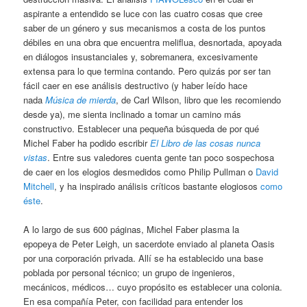
aspirante a entendido se luce con las cuatro cosas que cree
saber de un género y sus mecanismos a costa de los puntos
débiles en una obra que encuentra meliflua, desnortada, apoyada
en diálogos insustanciales y, sobremanera, excesivamente
extensa para lo que termina contando. Pero quizás por ser tan
fácil caer en ese análisis destructivo (y haber leído hace
nada
Música de mierda
, de Carl Wilson, libro que les recomiendo
desde ya), me sienta inclinado a tomar un camino más
constructivo. Establecer una pequeña búsqueda de por qué
Michel Faber ha podido escribir
El Libro de las cosas nunca
vistas
. Entre sus valedores cuenta gente tan poco sospechosa
de caer en los elogios desmedidos como Philip Pullman o
David
Mitchell
, y ha inspirado análisis críticos bastante elogiosos
como
éste
.
A lo largo de sus 600 páginas, Michel Faber plasma la
epopeya de Peter Leigh, un sacerdote enviado al planeta Oasis
por una corporación privada. Allí se ha establecido una base
poblada por personal técnico; un grupo de ingenieros,
mecánicos, médicos… cuyo propósito es establecer una colonia.
En esa compañía Peter, con facilidad para entender los