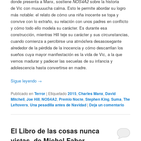
donde presenta a Manx, sostiene
NOS4A2
sobre la historia
de Vic con muuuuucha calma. Esto le permite abordar su logro
más notable: el relato de cómo una niña inocente se topa y
convive con lo extraño, su relación con unos padres en conflicto
y cómo todo ello modela su carácter. Es durante esa
construcción, mientras Hill teje su carácter y sus circunstancias,
cuando comienza a percibirse una atmósfera desasosegante
alrededor de la pérdida de la inocencia y cómo descarrilan los
sueños cuya mayor manifestación es la vida de Vic, a la que
vemos madurar y padecer las secuelas de su infancia y
adolescencia hasta convertirse en madre.
Sigue leyendo
→
Publicado en
Terror
|
Etiquetado
2015
,
Charles Manx
,
David
Mitchell
,
Joe Hill
,
NOS4A2
,
Premio Nocte
,
Stephen King
,
Suma
,
The
Leftovers
,
Una pesadilla antes de Navidad
|
Deja un comentario
El Libro de las cosas nunca
vistas, de Michel Faber