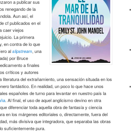
zaron a publicar sus
os renegando de la
ándola. Aun así, el
e cf publicados en el
a caer viejos
juicio. La primera
y, en contra de lo que
iero al
slipstream
, una
ada) por Bruce
redicamento a finales
os críticos y autores
 literatura del extrañamiento, una sensación situada en los
 género fantástico. En realidad, un poco lo que hace unos
ales españoles de turno para levantar en nuestro país la
aña
. Al final, el uso de aquel anglicismo devino en otra
ue diferenciar toda aquella obra de fantasía y ciencia
ara en los márgenes editoriales o, directamente, fuera del
lidad, más divisiva que integradora, que separaba las obras
lo suficientemente pura.