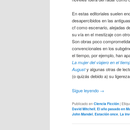
En estas editoriales suelen e
desapercibidos en las antiguas
cf como escenario, alejadas d
su vía en el mestizaje con otr
Son obras poco comprometidas
convencionales en los subgéne
el tiempo, por ejemplo, han ap
La mujer del viajero en el tiem
August
y algunas otras de lect
(o quizás debido a) su ligerez
Sigue leyendo
→
Publicado en
Ciencia Ficción
|
Etiq
David Mitchell
,
El año pasado en M
John Mandel
,
Estación once
,
La in