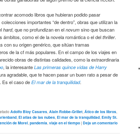
ncontrar acomodo libros que hubieran podido pasar
 colecciones importantes “de dentro”, obras que utilizan la
el
hard
, que no profundizan en el
novum
sino que buscan
os ámbitos, como el de la novela romántica o el del
thriller
.
 con su origen genérico, que sitúan tramas
ros de la cf más populares. En el campo de los viajes en
arecido obras de distintas calidades, como la extraordinaria
po
, la interesante
Las primeras quince vidas de Harry
ura agradable, que te hacen pasar un buen rato a pesar de
a. Es el caso de
El mar de la tranquilidad
.
uetado
Adolfo Bioy Casares
,
Alain Robbe-Grillet
,
Ático de los libros
,
arienband
,
El atlas de las nubes
,
El mar de la tranquilidad
,
Emily St.
vención de Morel
,
pandemia
,
viaje en el tiempo
|
Deja un comentario