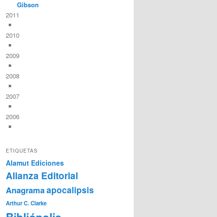
Gibson
2011
2010
2009
2008
2007
2006
ETIQUETAS
Alamut Ediciones
Alianza Editorial
Anagrama
apocalipsis
Arthur C. Clarke