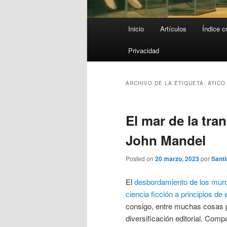
Menú
Inicio
Artículos
Índice c
principal
Privacidad
ARCHIVO DE LA ETIQUETA:
ÁTICO
El mar de la tran
John Mandel
Posted on
20 marzo, 2023
por
Santi
El
desbordamiento de los muro
ciencia ficción a principios de 
consigo, entre muchas cosas p
diversificación editorial. Com