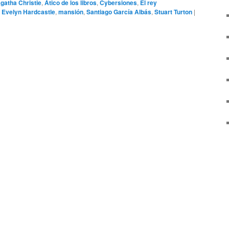
gatha Christie
,
Ático de los libros
,
Cybersiones
,
El rey
 Evelyn Hardcastle
,
mansión
,
Santiago García Albás
,
Stuart Turton
|