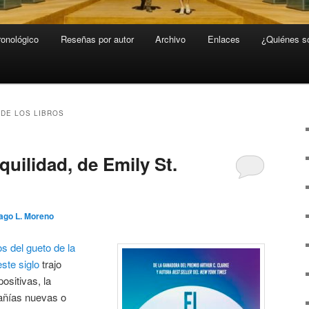
ronológico
Reseñas por autor
Archivo
Enlaces
¿Quiénes 
 DE LOS LIBROS
quilidad, de Emily St.
ago L. Moreno
s del gueto de la
este siglo
trajo
ositivas, la
pañías nuevas o