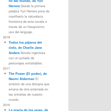
fin del mundo, de Yuri
Herrera
Desde la primera
palabra Yuri Herrera pone de
manifiesto la naturaleza
fronteriza de esta novela a
través de un fresquísimo
uso del lenguaje.
2018
Todos los pájaros del
cielo, de Charlie Jane
Anders
Novela ingeniosa
con un puñado de
personajes entrañables.
2017
The Power (El poder), de
Naomi Alderman
El
embrión de una distopía que
emana de otra enterrada en
las entrañas de nuestro
mundo.
2016
La gracia de los reyes, de