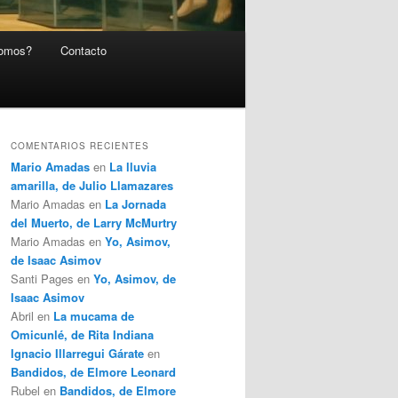
somos?
Contacto
COMENTARIOS RECIENTES
Mario Amadas
en
La lluvia
amarilla, de Julio Llamazares
Mario Amadas
en
La Jornada
del Muerto, de Larry McMurtry
Mario Amadas
en
Yo, Asimov,
de Isaac Asimov
Santi Pages
en
Yo, Asimov, de
Isaac Asimov
Abril
en
La mucama de
Omicunlé, de Rita Indiana
Ignacio Illarregui Gárate
en
Bandidos, de Elmore Leonard
Rubel
en
Bandidos, de Elmore