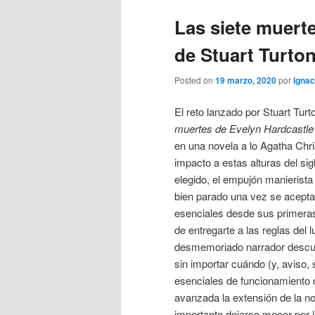
Las siete muert
de Stuart Turto
Posted on
19 marzo, 2020
por
Ignac
El reto lanzado por Stuart Tur
muertes de Evelyn Hardcastle
en una novela a lo Agatha Chr
impacto a estas alturas del si
elegido, el empujón manierist
bien parado una vez se acept
esenciales desde sus primera
de entregarte a las reglas del l
desmemoriado narrador descu
sin importar cuándo (y, aviso, 
esenciales de funcionamiento 
avanzada la extensión de la no
importante dejarse mecer por l