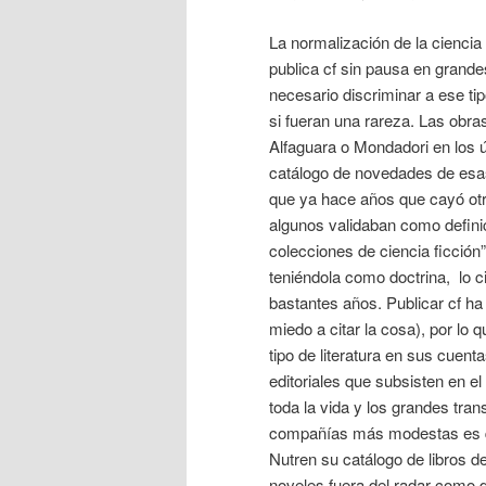
La normalización de la cienci
publica cf sin pausa en grandes
necesario discriminar a ese ti
si fueran una rareza. Las obra
Alfaguara o Mondadori en los 
catálogo de novedades de esas
que ya hace años que cayó otr
algunos validaban como definic
colecciones de ciencia ficción
teniéndola como doctrina, lo c
bastantes años. Publicar cf h
miedo a citar la cosa), por lo 
tipo de literatura en sus cuen
editoriales que subsisten en e
toda la vida y los grandes tran
compañías más modestas es qu
Nutren su catálogo de libros d
noveles fuera del radar como d