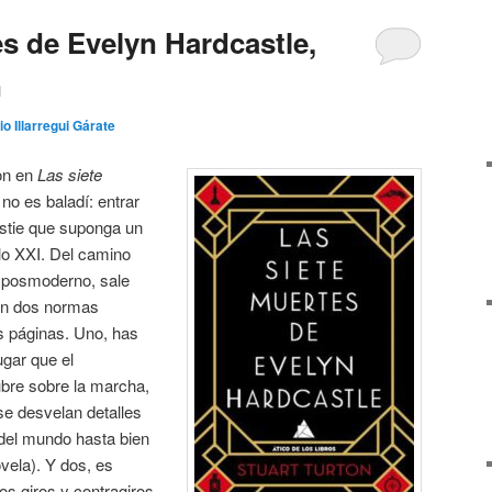
es de Evelyn Hardcastle,
n
io Illarregui Gárate
ton en
Las siete
no es baladí: entrar
istie que suponga un
glo XXI. Del camino
a posmoderno, sale
an dos normas
s páginas. Uno, has
ugar que el
bre sobre la marcha,
se desvelan detalles
del mundo hasta bien
vela). Y dos, es
os giros y contragiros