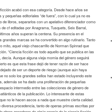
a ficción acabó con esa categoría. Desde hace años se
 y pequeñas editoriales “de fuera”, con lo cual ya no es
po de libros, separarlos con un apelativo diferenciador como
s de cf editadas por Anagrama, Tusquets, Seix Barral,
últimos años superan la centena. Su presencia en el
 grandes marcas se ha convertido en algo rutinario. Tanto
o mito, aquel viejo chascarrillo de Norman Spinrad que
ión. “Ciencia ficción es todo aquello que se publica en las
”, decía. Aunque alguna vieja momia del género seguirá
ierto es que esta frase dejó de tener razón de ser hace
a dejado de ser un deporte de riesgo (aunque aún haya
que no solo los grandes sellos han estado incluyendo este
tas, además se ha dado una proliferación de pequeñas
l espacio intermedio entre las colecciones de género de
satlánticos de la publicación. Lo interesante de estas
e no le hacen ascos a nada que muestre cierta calidad.
e diversa procedencia, tanto de operas primas escritas por
e obras ganadoras de algún premio de la ciencia ficción.