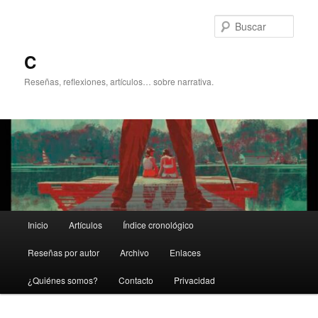
Ir
Ir
al
al
Busc
contenido
contenido
principal
secundario
C
Reseñas, reflexiones, artículos… sobre narrativa.
Menú
Inicio
Artículos
Índice cronológico
principal
Reseñas por autor
Archivo
Enlaces
¿Quiénes somos?
Contacto
Privacidad