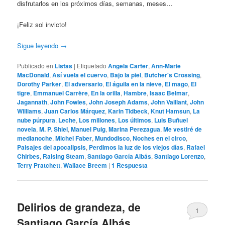
disfrutarlos en los próximos días, semanas, meses…
¡Feliz sol invicto!
Sigue leyendo
→
Publicado en
Listas
|
Etiquetado
Angela Carter
,
Ann-Marie
MacDonald
,
Así vuela el cuervo
,
Bajo la piel
,
Butcher's Crossing
,
Dorothy Parker
,
El adversario
,
El águila en la nieve
,
El mago
,
El
tigre
,
Emmanuel Carrère
,
En la orilla
,
Hambre
,
Isaac Belmar
,
Jagannath
,
John Fowles
,
John Joseph Adams
,
John Vaillant
,
John
Williams
,
Juan Carlos Márquez
,
Karin Tidbeck
,
Knut Hamsun
,
La
nube púrpura
,
Leche
,
Los millones
,
Los últimos
,
Luis Buñuel
novela
,
M. P. Shiel
,
Manuel Puig
,
Marina Perezagua
,
Me vestiré de
medianoche
,
Michel Faber
,
Mundodisco
,
Noches en el circo
,
Paisajes del apocalipsis
,
Perdimos la luz de los viejos días
,
Rafael
Chirbes
,
Raising Steam
,
Santiago García Albás
,
Santiago Lorenzo
,
Terry Pratchett
,
Wallace Breem
|
1
Respuesta
Delirios de grandeza, de
1
Santiago García Albás