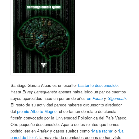
Santiago García Albás es un escritor
bastante desconocido
.
Hasta
El rey Lansquenete
apenas había leído un par de cuentos
suyos aparecidos hace un porrón de años
en
Paura
y
Gigamesh
.
El resto de su actividad parece haberse circunscrito alrededor
del
premio Alberto Magno
; el certamen de relato de ciencia
ficción convocado por la Universidad Politécnica del País Vasco.
Otro pequeño desconocido. Aparte de los relatos que hemos
podido leer en
Artifex
y casos sueltos como “
Mala racha
” o “
La
pared de hielo
“, la mayoría de premiados apenas se han visto