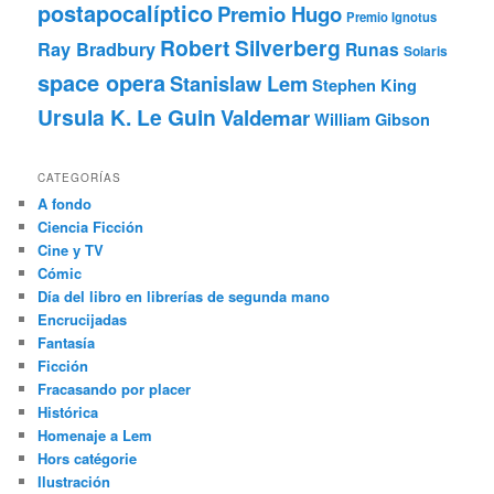
postapocalíptico
Premio Hugo
Premio Ignotus
Robert Silverberg
Ray Bradbury
Runas
Solaris
space opera
Stanislaw Lem
Stephen King
Ursula K. Le Guin
Valdemar
William Gibson
CATEGORÍAS
A fondo
Ciencia Ficción
Cine y TV
Cómic
Día del libro en librerías de segunda mano
Encrucijadas
Fantasía
Ficción
Fracasando por placer
Histórica
Homenaje a Lem
Hors catégorie
Ilustración