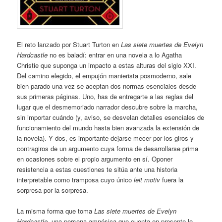
El reto lanzado por Stuart Turton en
Las siete muertes de Evelyn
Hardcastle
no es baladí: entrar en una novela a lo Agatha
Christie que suponga un impacto a estas alturas del siglo XXI.
Del camino elegido, el empujón manierista posmoderno, sale
bien parado una vez se aceptan dos normas esenciales desde
sus primeras páginas. Uno, has de entregarte a las reglas del
lugar que el desmemoriado narrador descubre sobre la marcha,
sin importar cuándo (y, aviso, se desvelan detalles esenciales de
funcionamiento del mundo hasta bien avanzada la extensión de
la novela). Y dos, es importante dejarse mecer por los giros y
contragiros de un argumento cuya forma de desarrollarse prima
en ocasiones sobre el propio argumento en sí. Oponer
resistencia a estas cuestiones te sitúa ante una historia
interpretable como tramposa cuyo único
leit motiv
fuera la
sorpresa por la sorpresa.
La misma forma que toma
Las siete muertes de Evelyn
Hardcastle
, una persona amnésica que cuenta en presente lo