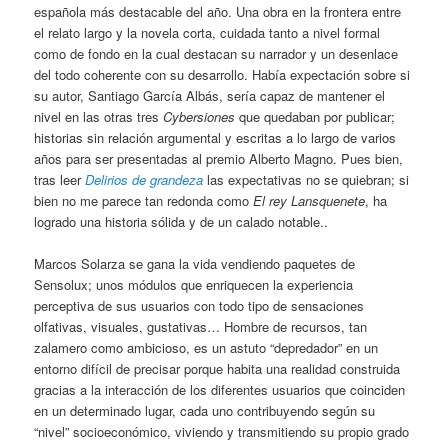
española más destacable del año. Una obra en la frontera entre
el relato largo y la novela corta, cuidada tanto a nivel formal
como de fondo en la cual destacan su narrador y un desenlace
del todo coherente con su desarrollo. Había expectación sobre si
su autor, Santiago García Albás, sería capaz de mantener el
nivel en las otras tres
Cybersiones
que quedaban por publicar;
historias sin relación argumental y escritas a lo largo de varios
años para ser presentadas al premio Alberto Magno. Pues bien,
tras leer
Delirios de grandeza
las expectativas no se quiebran; si
bien no me parece tan redonda como
El rey Lansquenete
, ha
logrado una historia sólida y de un calado notable..
Marcos Solarza se gana la vida vendiendo paquetes de
Sensolux; unos módulos que enriquecen la experiencia
perceptiva de sus usuarios con todo tipo de sensaciones
olfativas, visuales, gustativas… Hombre de recursos, tan
zalamero como ambicioso, es un astuto “depredador” en un
entorno difícil de precisar porque habita una realidad construida
gracias a la interacción de los diferentes usuarios que coinciden
en un determinado lugar, cada uno contribuyendo según su
“nivel” socioeconómico, viviendo y transmitiendo su propio grado