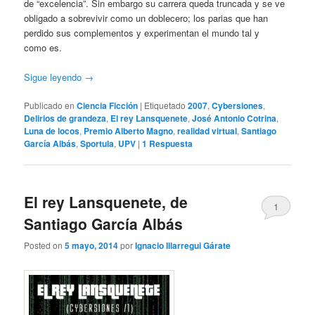
de “excelencia”. Sin embargo su carrera queda truncada y se ve
obligado a sobrevivir como un doblecero; los parias que han
perdido sus complementos y experimentan el mundo tal y
como es.
Sigue leyendo
→
Publicado en
Ciencia Ficción
|
Etiquetado
2007
,
Cybersiones
,
Delirios de grandeza
,
El rey Lansquenete
,
José Antonio Cotrina
,
Luna de locos
,
Premio Alberto Magno
,
realidad virtual
,
Santiago
García Albás
,
Sportula
,
UPV
|
1
Respuesta
El rey Lansquenete, de
1
Santiago García Albás
Posted on
5 mayo, 2014
por
Ignacio Illarregui Gárate