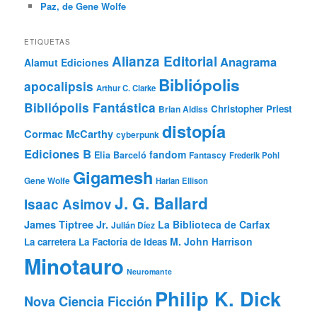
Paz, de Gene Wolfe
ETIQUETAS
Alianza Editorial
Anagrama
Alamut Ediciones
Bibliópolis
apocalipsis
Arthur C. Clarke
Bibliópolis Fantástica
Christopher Priest
Brian Aldiss
distopía
Cormac McCarthy
cyberpunk
Ediciones B
fandom
Elia Barceló
Fantascy
Frederik Pohl
Gigamesh
Gene Wolfe
Harlan Ellison
J. G. Ballard
Isaac Asimov
James Tiptree Jr.
La Biblioteca de Carfax
Julián Díez
M. John Harrison
La carretera
La Factoría de Ideas
Minotauro
Neuromante
Philip K. Dick
Nova Ciencia Ficción