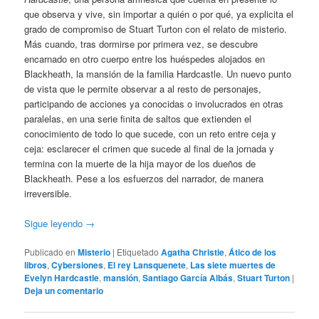
que observa y vive, sin importar a quién o por qué, ya explicita el
grado de compromiso de Stuart Turton con el relato de misterio.
Más cuando, tras dormirse por primera vez, se descubre
encarnado en otro cuerpo entre los huéspedes alojados en
Blackheath, la mansión de la familia Hardcastle. Un nuevo punto
de vista que le permite observar a al resto de personajes,
participando de acciones ya conocidas o involucrados en otras
paralelas, en una serie finita de saltos que extienden el
conocimiento de todo lo que sucede, con un reto entre ceja y
ceja: esclarecer el crimen que sucede al final de la jornada y
termina con la muerte de la hija mayor de los dueños de
Blackheath. Pese a los esfuerzos del narrador, de manera
irreversible.
Sigue leyendo
→
Publicado en
Misterio
|
Etiquetado
Agatha Christie
,
Ático de los
libros
,
Cybersiones
,
El rey Lansquenete
,
Las siete muertes de
Evelyn Hardcastle
,
mansión
,
Santiago García Albás
,
Stuart Turton
|
Deja un comentario