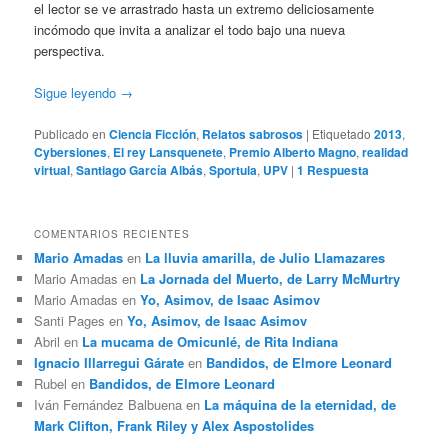
el lector se ve arrastrado hasta un extremo deliciosamente
incómodo que invita a analizar el todo bajo una nueva
perspectiva.
Sigue leyendo
→
Publicado en
Ciencia Ficción
,
Relatos sabrosos
|
Etiquetado
2013
,
Cybersiones
,
El rey Lansquenete
,
Premio Alberto Magno
,
realidad
virtual
,
Santiago García Albás
,
Sportula
,
UPV
|
1
Respuesta
COMENTARIOS RECIENTES
Mario Amadas
en
La lluvia amarilla, de Julio Llamazares
Mario Amadas
en
La Jornada del Muerto, de Larry McMurtry
Mario Amadas
en
Yo, Asimov, de Isaac Asimov
Santi Pages
en
Yo, Asimov, de Isaac Asimov
Abril
en
La mucama de Omicunlé, de Rita Indiana
Ignacio Illarregui Gárate
en
Bandidos, de Elmore Leonard
Rubel
en
Bandidos, de Elmore Leonard
Iván Fernández Balbuena
en
La máquina de la eternidad, de
Mark Clifton, Frank Riley y Alex Aspostolides