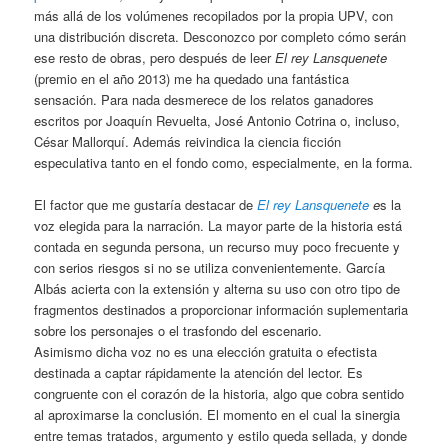
más allá de los volúmenes recopilados por la propia UPV, con
una distribución discreta. Desconozco por completo cómo serán
ese resto de obras, pero después de leer
El rey Lansquenete
(premio en el año 2013) me ha quedado una fantástica
sensación. Para nada desmerece de los relatos ganadores
escritos por Joaquín Revuelta, José Antonio Cotrina o, incluso,
César Mallorquí. Además reivindica la ciencia ficción
especulativa tanto en el fondo como, especialmente, en la forma.
El factor que me gustaría destacar de
El rey Lansquenete
e
s la
voz elegida para la narración. La mayor parte de la historia está
contada en segunda persona, un recurso muy poco frecuente y
con serios riesgos si no se utiliza convenientemente. García
Albás acierta con la extensión y alterna su uso con otro tipo de
fragmentos destinados a proporcionar información suplementaria
sobre los personajes o el trasfondo del escenario.
Asimismo dicha voz no es una elección gratuita o efectista
destinada a captar rápidamente la atención del lector. Es
congruente con el corazón de la historia, algo que cobra sentido
al aproximarse la conclusión. El momento en el cual la sinergia
entre temas tratados, argumento y estilo queda sellada, y donde