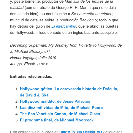
y, posteriormente, productor de
Más allá de los límites de la
realidad
(con un retrato de George R. R. Martin que no le deja
demasiado bien); su contribución a
Se ha escrito un crimen
;
multitud de detalles sobre la producción
Babylon 5
; todo lo que
hay detrás del guión de
El intercambio
, que le abrió las puertas
de Hollywood… Todo contado en un inglés bastante asequible.
Becoming Superman: My Journey from Poverty to Hollywood, de
J. Michael Straczynski
Harper Voyager, Julio 2019
480 pp. Ebook. 8,82 €
Entradas relacionadas:
Hollywood gótico. La enrevesada historia de Drácula,
de David J. Skal
Hollywood maldito, de Jesús Palacios
Las diez mil vidas de Milo, de Michael Poore
The San Veneficio Canon, de Michael Cisco
El programa final, de Michael Moorcock
Esta entrada fue publicada en
Cine y TV
,
No Ficción
,
VO
y etiquetada