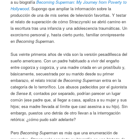
a su biografía
Becoming Superman: My Journey from Poverty to
Hollywood
. Supongo que ampliar la información sobre la
producción de una de mis series de televisión favoritas. Y testar
el relato de superación de cómo Straczynski se abrió camino en
la escritura tras una infancia y una adolescencia traumáticas. Un
exorcismo personal y, hasta cierto punto, familiar omnipresente
en
Becoming Superman
.
Sus veinte primeros años de vida son la versión pesadillesca del
sueño americano. Con un padre habituado a vivir del engaño
entre cogorza y cogorza, y una madre criada en un prostíbulo y,
básicamente, secuestrada por su marido desde su primer
embarazo, el relato inicial de
Becoming Superman
entra en la
categoría de lo terrorífico. Los abusos padecidos por el guionista
de
Sense 8
, contados por separado, podrían parecer un lugar
común (ese padre que, al llegar a casa, apaliza a su mujer y sus
hijos; esa madre llevada al límite que casi asesina a su hijo). Sin
embargo, puestos uno detrás de otro llevan a la interrogación
retórica: ¿cómo pudo salir adelante?
Pero
Becoming Superman
es más que una enumeración de