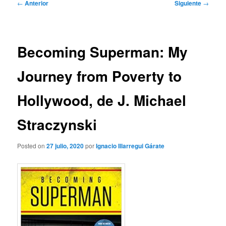
Navegación
←
Anterior
Siguiente
→
de
entradas
Becoming Superman: My
Journey from Poverty to
Hollywood, de J. Michael
Straczynski
Posted on
27 julio, 2020
por
Ignacio Illarregui Gárate