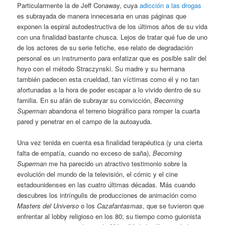
Particularmente la de Jeff Conaway, cuya
adicción a las drogas
es subrayada de manera innecesaria en unas páginas que
exponen la espiral autodestructiva de los últimos años de su vida
con una finalidad bastante chusca. Lejos de tratar qué fue de uno
de los actores de su serie fetiche, ese relato de degradación
personal es un instrumento para enfatizar que es posible salir del
hoyo con el método Straczynski. Su madre y su hermana
también padecen esta crueldad, tan víctimas como él y no tan
afortunadas a la hora de poder escapar a lo vivido dentro de su
familia. En su afán de subrayar su convicción,
Becoming
Superman
abandona el terreno biográfico para romper la cuarta
pared y penetrar en el campo de la autoayuda.
Una vez tenida en cuenta esa finalidad terapéutica (y una cierta
falta de empatía, cuando no exceso de saña),
Becoming
Superman
me ha parecido un atractivo testimonio sobre la
evolución del mundo de la televisión, el cómic y el cine
estadounidenses en las cuatro últimas décadas. Más cuando
descubres los intríngulis de producciones de animación como
Masters del Universo
o los
Cazafantasmas
, que se tuvieron que
enfrentar al lobby religioso en los 80; su tiempo como guionista