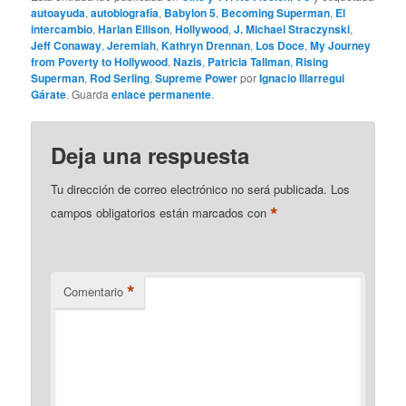
autoayuda
,
autobiografía
,
Babylon 5
,
Becoming Superman
,
El
intercambio
,
Harlan Ellison
,
Hollywood
,
J. Michael Straczynski
,
Jeff Conaway
,
Jeremiah
,
Kathryn Drennan
,
Los Doce
,
My Journey
from Poverty to Hollywood
,
Nazis
,
Patricia Tallman
,
Rising
Superman
,
Rod Serling
,
Supreme Power
por
Ignacio Illarregui
Gárate
. Guarda
enlace permanente
.
Deja una respuesta
Tu dirección de correo electrónico no será publicada.
Los
*
campos obligatorios están marcados con
*
Comentario