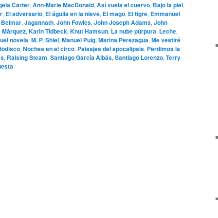
ela Carter
,
Ann-Marie MacDonald
,
Así vuela el cuervo
,
Bajo la piel
,
r
,
El adversario
,
El águila en la nieve
,
El mago
,
El tigre
,
Emmanuel
 Belmar
,
Jagannath
,
John Fowles
,
John Joseph Adams
,
John
s Márquez
,
Karin Tidbeck
,
Knut Hamsun
,
La nube púrpura
,
Leche
,
uel novela
,
M. P. Shiel
,
Manuel Puig
,
Marina Perezagua
,
Me vestiré
odisco
,
Noches en el circo
,
Paisajes del apocalipsis
,
Perdimos la
es
,
Raising Steam
,
Santiago García Albás
,
Santiago Lorenzo
,
Terry
esta