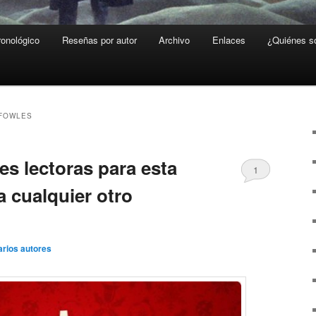
ronológico
Reseñas por autor
Archivo
Enlaces
¿Quiénes 
 FOWLES
 lectoras para esta
1
 cualquier otro
arios autores