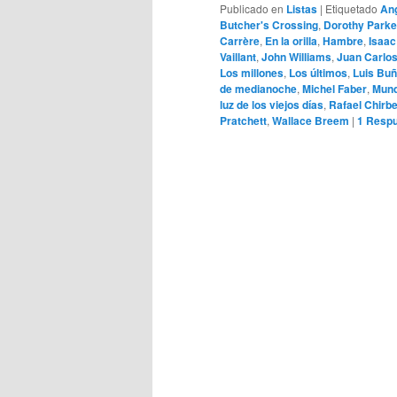
Publicado en
Listas
|
Etiquetado
Ang
Butcher's Crossing
,
Dorothy Parke
Carrère
,
En la orilla
,
Hambre
,
Isaac
Vaillant
,
John Williams
,
Juan Carlo
Los millones
,
Los últimos
,
Luis Buñ
de medianoche
,
Michel Faber
,
Mund
luz de los viejos días
,
Rafael Chirb
Pratchett
,
Wallace Breem
|
1
Respu