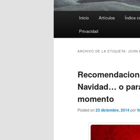
Menú
Inicio
Artículos
Índice c
principal
Privacidad
ARCHIVO DE LA ETIQUETA:
JOHN
Recomendaciones
Navidad… o para
momento
Posted on
23 diciembre, 2014
por
V