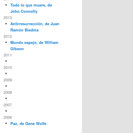
Todo lo que muere, de
John Connolly
2013
Antirresurrección, de Juan
Ramón Biedma
2012
Mundo espejo, de William
Gibson
2011
2010
2009
2008
2007
2006
Paz, de Gene Wolfe