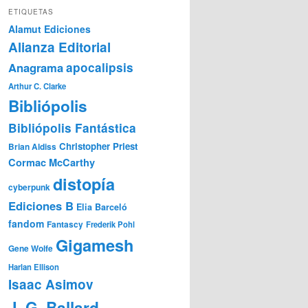
ETIQUETAS
Alamut Ediciones
Alianza Editorial
Anagrama
apocalipsis
Arthur C. Clarke
Bibliópolis
Bibliópolis Fantástica
Christopher Priest
Brian Aldiss
Cormac McCarthy
distopía
cyberpunk
Ediciones B
Elia Barceló
fandom
Fantascy
Frederik Pohl
Gigamesh
Gene Wolfe
Harlan Ellison
Isaac Asimov
J. G. Ballard