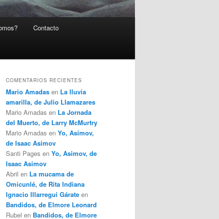
somos?
Contacto
COMENTARIOS RECIENTES
Mario Amadas
en
La lluvia
amarilla, de Julio Llamazares
Mario Amadas
en
La Jornada
del Muerto, de Larry McMurtry
Mario Amadas
en
Yo, Asimov,
de Isaac Asimov
Santi Pages
en
Yo, Asimov, de
Isaac Asimov
Abril
en
La mucama de
Omicunlé, de Rita Indiana
Ignacio Illarregui Gárate
en
Bandidos, de Elmore Leonard
Rubel
en
Bandidos, de Elmore