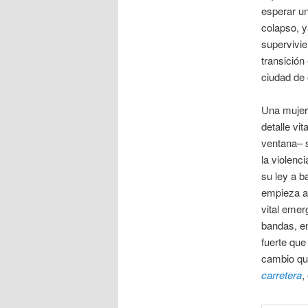
esperar un
colapso, y
supervivie
transición
ciudad de 
Una mujer 
detalle vit
ventana– s
la violen
su ley a b
empieza a
vital emer
bandas, e
fuerte que
cambio que
carretera
,