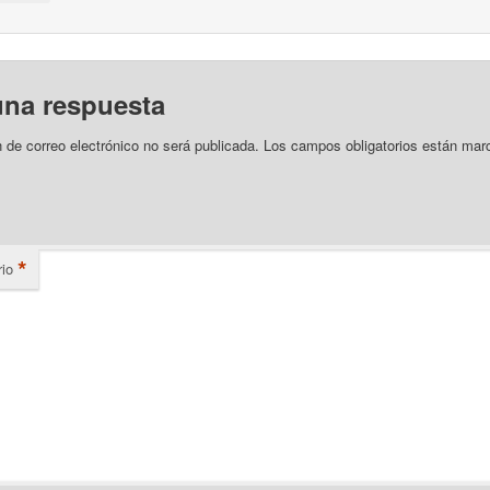
una respuesta
n de correo electrónico no será publicada.
Los campos obligatorios están mar
*
io