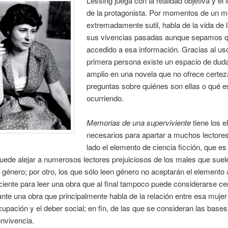
Lessing juega con la realidad objetiva y el 
de la protagonista. Por momentos de un 
extremadamente sutil, habla de la vida de l
sus vivencias pasadas aunque sepamos q
accedido a esa información. Gracias al uso
primera persona existe un espacio de du
amplio en una novela que no ofrece certez
preguntas sobre quiénes son ellas o qué e
ocurriendo.
Memorias de una superviviente
tiene los 
necesarios para apartar a muchos lectores
lado el elemento de ciencia ficción, que es
puede alejar a numerosos lectores prejuiciosos de los males que suel
 género; por otro, los que sólo leen género no aceptarán el elemento
iente para leer una obra que al final tampoco puede considerarse cer
te una obra que principalmente habla de la relación entre esa mujer 
cupación y el deber social; en fin, de las que se consideran las bases
nvivencia.