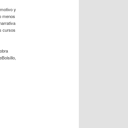
 motivo y
 o menos
narrativa
s cursos
obra
Bolsillo,