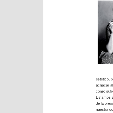
estético, 
achacar al
como sufic
Estamos an
de la preo
nuestra co