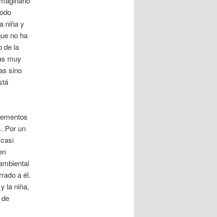
imaginario
modo
a niña y
ue no ha
 de la
das muy
as sino
stá
elementos
. Por un
 casi
en
 ambiental
rado a él.
y la niña,
 de