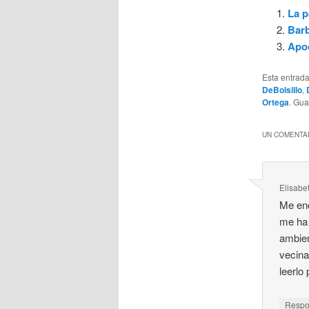
La p
Barb
Apoc
Esta entrad
DeBolsillo
,
Ortega
. Gu
UN COMENTAR
Elisabe
Me enc
me ha 
ambien
vecina
leerlo
Resp