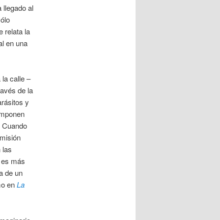
 llegado al
sólo
 relata la
al en una
la calle –
través de la
arásitos y
 imponen
o. Cuando
 misión
 las
a es más
ca de un
mo en
La