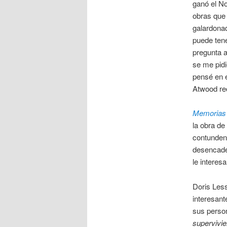
ganó el No
obras que 
galardona
puede tene
pregunta a
se me pidi
pensé en e
Atwood rec
Memorias 
la obra de
contundent
desencaden
le interesa
Doris Les
interesan
sus person
supervivie