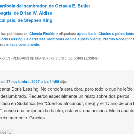
arábola del sembrador, de Octavia E. Butler
agrís, de Brian W. Aldiss
alipsis, de Stephen King
a fue publicada en
Ciencia Ficción
y etiquetada
apocalipsis
,
Clásico o polvorient
Doris Lessing
,
La carretera
,
Memorias de una superviviente
,
Premio Nobel
por
arda
enlace permanente
.
IO EN «
MEMORIAS DE UNA SUPERVIVIENTE, DE DORIS LESSING
»
t
en
27 noviembre, 2017 a las 14:55
dijo:
anta Doris Lessing. No conocía esta obra, pero todo lo que he leído 
deslumbrado. Recuerdo especialmente un relato sobre dos perros
tado en Sudáfrica (en “Cuentos africanos”, creo) y el “Diario de una
”, donde una mujer cuida de otra, esta vez una anciana. Me lo apunt
 próximamente. Gracias.
↓
onder