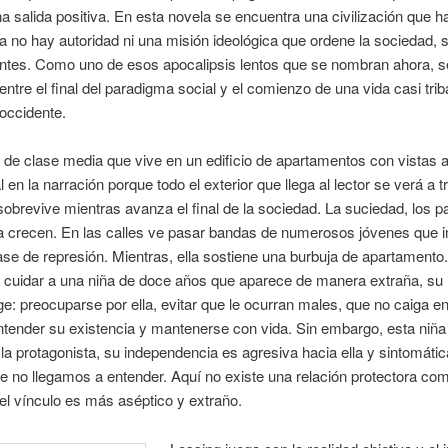
a salida positiva. En esta novela se encuentra una civilización que ha
a no hay autoridad ni una misión ideológica que ordene la sociedad, 
ntes. Como uno de esos apocalipsis lentos que se nombran ahora, se
 entre el final del paradigma social y el comienzo de una vida casi trib
occidente.
de clase media que vive en un edificio de apartamentos con vistas a 
al en la narración porque todo el exterior que llega al lector se verá a 
obrevive mientras avanza el final de la sociedad. La suciedad, los p
cia crecen. En las calles ve pasar bandas de numerosos jóvenes que
ase de represión. Mientras, ella sostiene una burbuja de apartament
 cuidar a una niña de doce años que aparece de manera extraña, su
ge: preocuparse por ella, evitar que le ocurran males, que no caiga en
ntender su existencia y mantenerse con vida. Sin embargo, esta niñ
 la protagonista, su independencia es agresiva hacia ella y sintomáti
 no llegamos a entender. Aquí no existe una relación protectora co
 el vínculo es más aséptico y extraño.