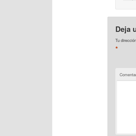
Deja 
Tu direcció
*
Comentar