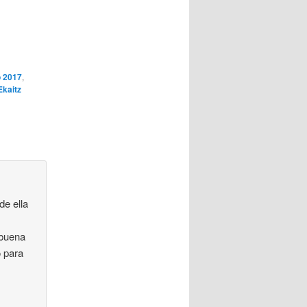
o 2017
,
Ekaitz
de ella
 buena
o para