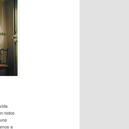
vida
en todos
 una
vamos a