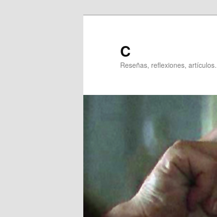
Ir
al
contenido
C
principal
Reseñas, reflexiones, artículos