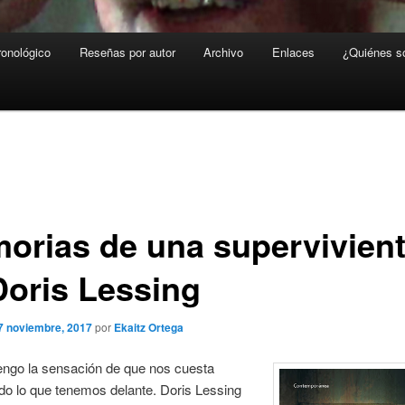
ronológico
Reseñas por autor
Archivo
Enlaces
¿Quiénes 
orias de una supervivient
Doris Lessing
7 noviembre, 2017
por
Ekaitz Ortega
engo la sensación de que nos cuesta
do lo que tenemos delante. Doris Lessing