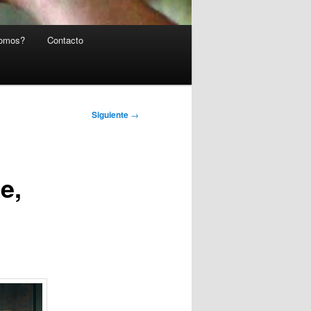
somos?
Contacto
Siguiente
→
e,