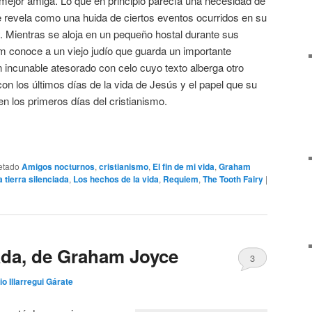
 mejor amiga. Lo que en principio parecía una necesidad de
se revela como una huida de ciertos eventos ocurridos en su
y. Mientras se aloja en un pequeño hostal durante sus
m conoce a un viejo judío que guarda un importante
 incunable atesorado con celo cuyo texto alberga otro
on los últimos días de la vida de Jesús y el papel que su
n los primeros días del cristianismo.
etado
Amigos nocturnos
,
cristianismo
,
El fin de mi vida
,
Graham
a tierra silenciada
,
Los hechos de la vida
,
Requiem
,
The Tooth Fairy
|
iada, de Graham Joyce
3
io Illarregui Gárate