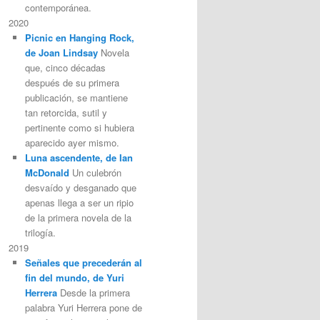
contemporánea.
2020
Picnic en Hanging Rock,
de Joan Lindsay
Novela
que, cinco décadas
después de su primera
publicación, se mantiene
tan retorcida, sutil y
pertinente como si hubiera
aparecido ayer mismo.
Luna ascendente, de Ian
McDonald
Un culebrón
desvaído y desganado que
apenas llega a ser un ripio
de la primera novela de la
trilogía.
2019
Señales que precederán al
fin del mundo, de Yuri
Herrera
Desde la primera
palabra Yuri Herrera pone de