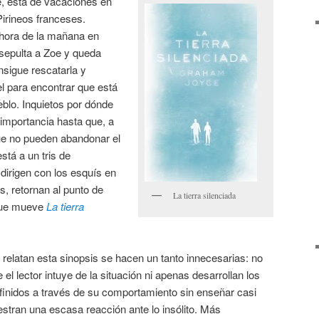
e, está de vacaciones en
irineos franceses.
 hora de la mañana en
 sepulta a Zoe y queda
nsigue rescatarla y
l para encontrar que está
eblo. Inquietos por dónde
 importancia hasta que, a
ue no pueden abandonar el
stá a un tris de
 dirigen con los esquís en
s, retornan al punto de
La tierra silenciada
 que mueve
La tierra
relatan esta sinopsis se hacen un tanto innecesarias: no
 el lector intuye de la situación ni apenas desarrollan los
inidos a través de su comportamiento sin enseñar casi
estran una escasa reacción ante lo insólito. Más