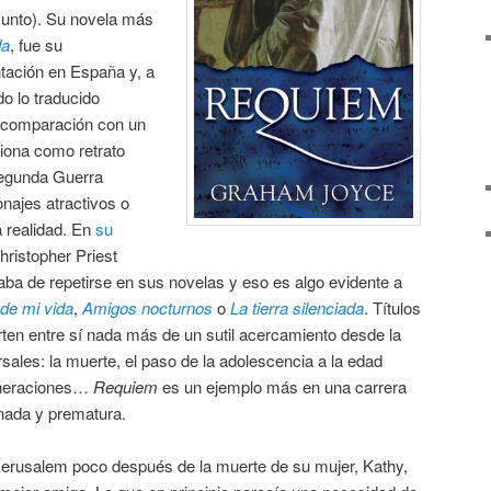
sunto). Su novela más
da
, fue su
ntación en España y, a
do lo traducido
a comparación con un
nciona como retrato
 Segunda Guerra
onajes atractivos o
a realidad. En
su
hristopher Priest
a de repetirse en sus novelas y eso es algo evidente a
 de mi vida
,
Amigos nocturnos
o
La tierra silenciada
. Títulos
en entre sí nada más de un sutil acercamiento desde la
sales: la muerte, el paso de la adolescencia a la edad
generaciones…
Requiem
es un ejemplo más en una carrera
nada y prematura.
 Jerusalem poco después de la muerte de su mujer, Kathy,