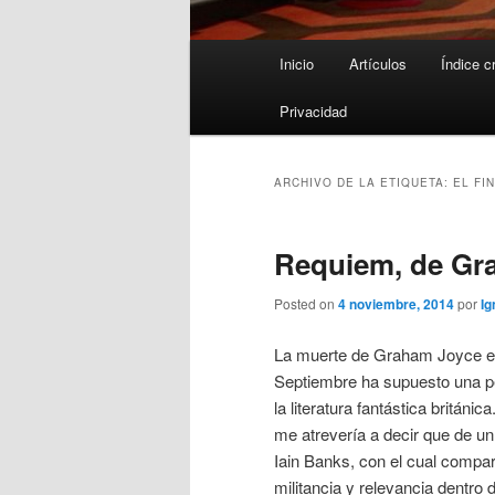
Menú
Inicio
Artículos
Índice c
principal
Privacidad
ARCHIVO DE LA ETIQUETA:
EL FIN
Requiem, de Gr
Posted on
4 noviembre, 2014
por
Ig
La muerte de Graham Joyce e
Septiembre ha supuesto una pé
la literatura fantástica británica
me atrevería a decir que de un 
Iain Banks, con el cual compar
militancia y relevancia dentro 