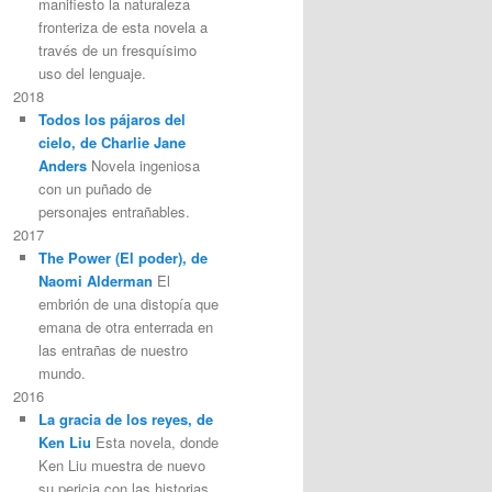
manifiesto la naturaleza
fronteriza de esta novela a
través de un fresquísimo
uso del lenguaje.
2018
Todos los pájaros del
cielo, de Charlie Jane
Anders
Novela ingeniosa
con un puñado de
personajes entrañables.
2017
The Power (El poder), de
Naomi Alderman
El
embrión de una distopía que
emana de otra enterrada en
las entrañas de nuestro
mundo.
2016
La gracia de los reyes, de
Ken Liu
Esta novela, donde
Ken Liu muestra de nuevo
su pericia con las historias