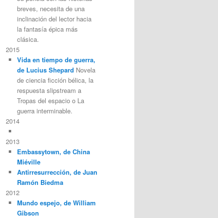
breves, necesita de una
inclinación del lector hacia
la fantasía épica más
clásica.
2015
Vida en tiempo de guerra,
de Lucius Shepard
Novela
de ciencia ficción bélica, la
respuesta slipstream a
Tropas del espacio o La
guerra interminable.
2014
2013
Embassytown, de China
Miéville
Antirresurrección, de Juan
Ramón Biedma
2012
Mundo espejo, de William
Gibson