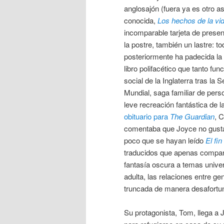
anglosajón (fuera ya es otro a
conocida,
Los hechos de la vi
incomparable tarjeta de prese
la postre, también un lastre: to
posteriormente ha padecida l
libro polifacético que tanto fu
social de la Inglaterra tras la
Mundial, saga familiar de pers
leve recreación fantástica de l
obituario para
The Guardian
, C
comentaba que Joyce no gustab
poco que se hayan leído
El fin
traducidos que apenas compart
fantasía oscura a temas univer
adulta, las relaciones entre 
truncada de manera desafortu
Su protagonista, Tom, llega a