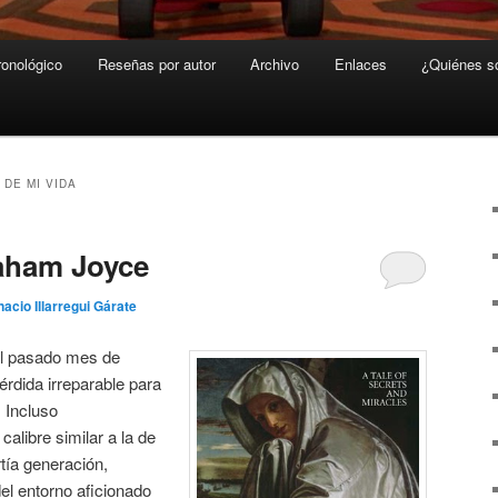
ronológico
Reseñas por autor
Archivo
Enlaces
¿Quiénes 
 DE MI VIDA
aham Joyce
nacio Illarregui Gárate
l pasado mes de
rdida irreparable para
. Incluso
calibre similar a la de
tía generación,
del entorno aficionado