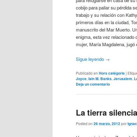
para refugiarse en casa de su
cobijo para paliar su pérdida 
trabajo y su relación con Kath
primeros días en la ciudad, To
manuscrito del Mar Muerto. Un
enigma, esta vez relacionado c
mujer, María Magdalena, jugó e
Sigue leyendo
→
Publicado en
Hors catégorie
|
Etiqu
Joyce
,
Iain M. Banks
,
Jerusalem
,
L
Deja un comentario
La tierra silenc
Posted on
26 marzo, 2012
por
Ignac