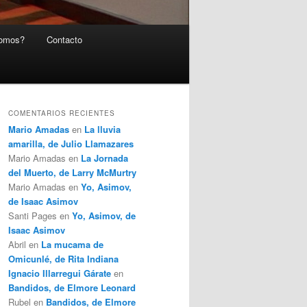
somos?
Contacto
COMENTARIOS RECIENTES
Mario Amadas
en
La lluvia
amarilla, de Julio Llamazares
Mario Amadas
en
La Jornada
del Muerto, de Larry McMurtry
Mario Amadas
en
Yo, Asimov,
de Isaac Asimov
Santi Pages
en
Yo, Asimov, de
Isaac Asimov
Abril
en
La mucama de
Omicunlé, de Rita Indiana
Ignacio Illarregui Gárate
en
Bandidos, de Elmore Leonard
Rubel
en
Bandidos, de Elmore