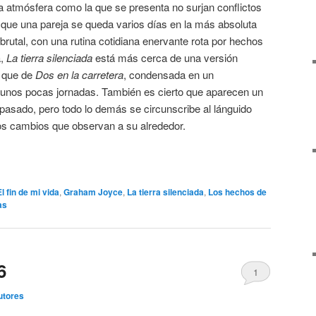
a atmósfera como la que se presenta no surjan conflictos
 que una pareja se queda varios días en la más absoluta
brutal, con una rutina cotidiana enervante rota por hechos
a,
La tierra silenciada
está más cerca de una versión
que de
Dos en la carretera
, condensada en un
e unos pocas jornadas. También es cierto que aparecen un
pasado, pero todo lo demás se circunscribe al lánguido
os cambios que observan a su alrededor.
El fin de mi vida
,
Graham Joyce
,
La tierra silenciada
,
Los hechos de
as
6
1
utores