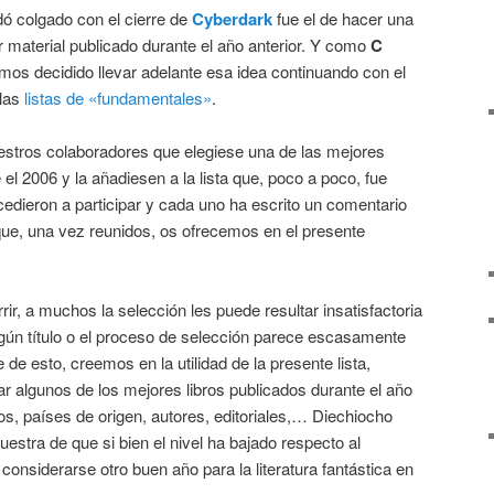
ó colgado con el cierre de
Cyberdark
fue el de hacer una
 material publicado durante el año anterior. Y como
C
mos decidido llevar adelante esa idea continuando con el
 las
listas de «fundamentales»
.
stros colaboradores que elegiese una de las mejores
l 2006 y la añadiesen a la lista que, poco a poco, fue
edieron a participar y cada uno ha escrito un comentario
que, una vez reunidos, os ofrecemos en el presente
r, a muchos la selección les puede resultar insatisfactoria
algún título o el proceso de selección parece escasamente
e esto, creemos en la utilidad de la presente lista,
zar algunos de los mejores libros publicados durante el año
os, países de origen, autores, editoriales,… Diechiocho
estra de que si bien el nivel ha bajado respecto al
considerarse otro buen año para la literatura fantástica en