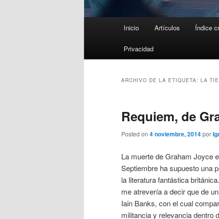
Menú
Inicio
Artículos
Índice c
principal
Privacidad
ARCHIVO DE LA ETIQUETA:
LA TI
Requiem, de Gr
Posted on
4 noviembre, 2014
por
Ig
La muerte de Graham Joyce e
Septiembre ha supuesto una pé
la literatura fantástica británica
me atrevería a decir que de un 
Iain Banks, con el cual compar
militancia y relevancia dentro 