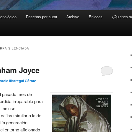
ronológico
Reseñas por autor
Archivo
Enlaces
¿Quiénes 
ERRA SILENCIADA
aham Joyce
nacio Illarregui Gárate
l pasado mes de
rdida irreparable para
. Incluso
calibre similar a la de
tía generación,
del entorno aficionado