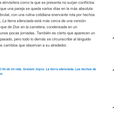
a atmósfera como la que se presenta no surjan conflictos
 que una pareja se queda varios días en la más absoluta
brutal, con una rutina cotidiana enervante rota por hechos
a,
La tierra silenciada
está más cerca de una versión
que de
Dos en la carretera
, condensada en un
e unos pocas jornadas. También es cierto que aparecen un
pasado, pero todo lo demás se circunscribe al lánguido
os cambios que observan a su alrededor.
El fin de mi vida
,
Graham Joyce
,
La tierra silenciada
,
Los hechos de
as