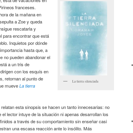
e, está de vacaciones en
irineos franceses.
 hora de la mañana en
 sepulta a Zoe y queda
nsigue rescatarla y
l para encontrar que está
eblo. Inquietos por dónde
 importancia hasta que, a
ue no pueden abandonar el
stá a un tris de
 dirigen con los esquís en
s, retornan al punto de
La tierra silenciada
 que mueve
La tierra
relatan esta sinopsis se hacen un tanto innecesarias: no
 el lector intuye de la situación ni apenas desarrollan los
inidos a través de su comportamiento sin enseñar casi
estran una escasa reacción ante lo insólito. Más