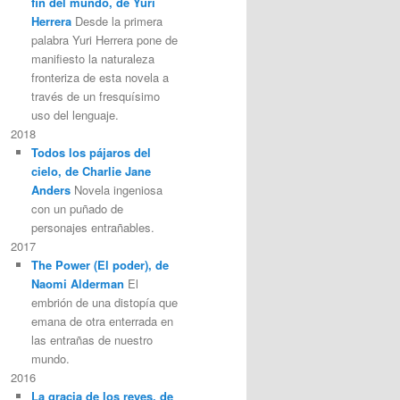
fin del mundo, de Yuri
Herrera
Desde la primera
palabra Yuri Herrera pone de
manifiesto la naturaleza
fronteriza de esta novela a
través de un fresquísimo
uso del lenguaje.
2018
Todos los pájaros del
cielo, de Charlie Jane
Anders
Novela ingeniosa
con un puñado de
personajes entrañables.
2017
The Power (El poder), de
Naomi Alderman
El
embrión de una distopía que
emana de otra enterrada en
las entrañas de nuestro
mundo.
2016
La gracia de los reyes, de