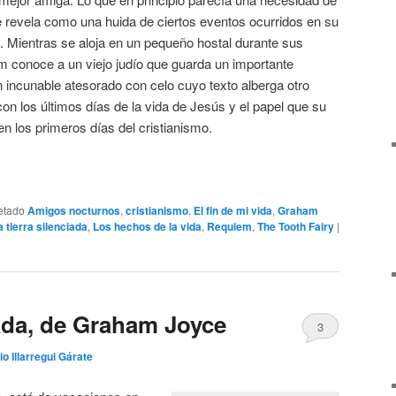
se revela como una huida de ciertos eventos ocurridos en su
y. Mientras se aloja en un pequeño hostal durante sus
m conoce a un viejo judío que guarda un importante
 incunable atesorado con celo cuyo texto alberga otro
on los últimos días de la vida de Jesús y el papel que su
n los primeros días del cristianismo.
etado
Amigos nocturnos
,
cristianismo
,
El fin de mi vida
,
Graham
a tierra silenciada
,
Los hechos de la vida
,
Requiem
,
The Tooth Fairy
|
iada, de Graham Joyce
3
io Illarregui Gárate