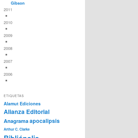
Gibson
2011
2010
2009
2008
2007
2006
ETIQUETAS
Alamut Ediciones
Alianza Editorial
Anagrama
apocalipsis
Arthur C. Clarke