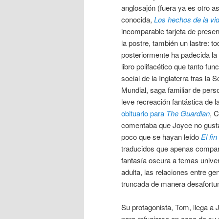
anglosajón (fuera ya es otro a
conocida,
Los hechos de la vi
incomparable tarjeta de prese
la postre, también un lastre: to
posteriormente ha padecida l
libro polifacético que tanto fu
social de la Inglaterra tras la
Mundial, saga familiar de pers
leve recreación fantástica de l
obituario para
The Guardian
, C
comentaba que Joyce no gustab
poco que se hayan leído
El fin
traducidos que apenas compart
fantasía oscura a temas univer
adulta, las relaciones entre 
truncada de manera desafortu
Su protagonista, Tom, llega a
para refugiarse en casa de su