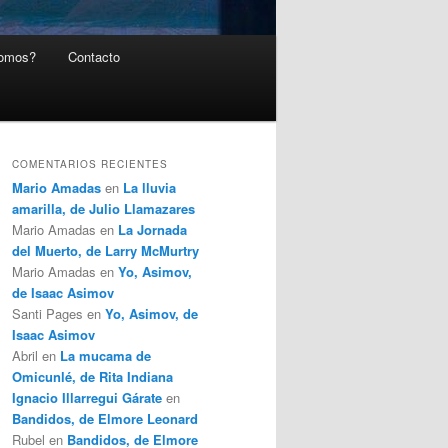
somos?
Contacto
COMENTARIOS RECIENTES
Mario Amadas
en
La lluvia
amarilla, de Julio Llamazares
Mario Amadas
en
La Jornada
del Muerto, de Larry McMurtry
Mario Amadas
en
Yo, Asimov,
de Isaac Asimov
Santi Pages
en
Yo, Asimov, de
Isaac Asimov
Abril
en
La mucama de
Omicunlé, de Rita Indiana
Ignacio Illarregui Gárate
en
Bandidos, de Elmore Leonard
Rubel
en
Bandidos, de Elmore