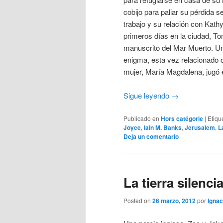
cobijo para paliar su pérdida 
trabajo y su relación con Kath
primeros días en la ciudad, To
manuscrito del Mar Muerto. Un
enigma, esta vez relacionado c
mujer, María Magdalena, jugó e
Sigue leyendo
→
Publicado en
Hors catégorie
|
Etiqu
Joyce
,
Iain M. Banks
,
Jerusalem
,
L
Deja un comentario
La tierra silenc
Posted on
26 marzo, 2012
por
Ignac