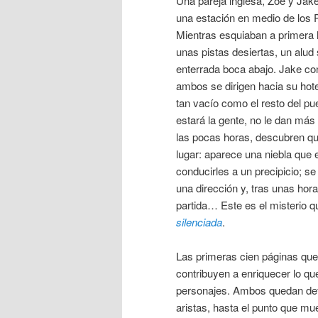
Una pareja inglesa, Zoe y Jak
una estación en medio de los P
Mientras esquiaban a primera
unas pistas desiertas, un alud
enterrada boca abajo. Jake co
ambos se dirigen hacia su hote
tan vacío como el resto del pu
estará la gente, no le dan más
las pocas horas, descubren q
lugar: aparece una niebla que e
conducirles a un precipicio; se
una dirección y, tras unas hora
partida… Este es el misterio
silenciada
.
Las primeras cien páginas que 
contribuyen a enriquecer lo que
personajes. Ambos quedan def
aristas, hasta el punto que mu