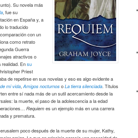
sunto). Su novela más
da
, fue su
ntación en España y, a
do lo traducido
a comparación con un
nciona como retrato
 Segunda Guerra
onajes atractivos o
a realidad. En
su
hristopher Priest
a de repetirse en sus novelas y eso es algo evidente a
 de mi vida
,
Amigos nocturnos
o
La tierra silenciada
. Títulos
en entre sí nada más de un sutil acercamiento desde la
sales: la muerte, el paso de la adolescencia a la edad
generaciones…
Requiem
es un ejemplo más en una carrera
nada y prematura.
 Jerusalem poco después de la muerte de su mujer, Kathy,
 mejor amiga. Lo que en principio parecía una necesidad de