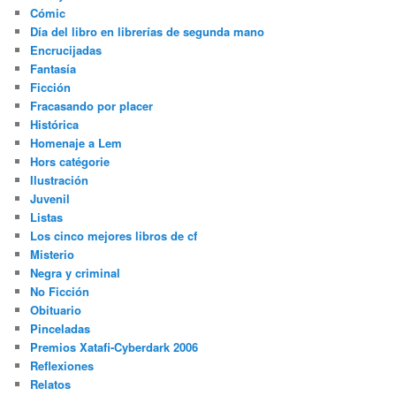
Cómic
Día del libro en librerías de segunda mano
Encrucijadas
Fantasía
Ficción
Fracasando por placer
Histórica
Homenaje a Lem
Hors catégorie
Ilustración
Juvenil
Listas
Los cinco mejores libros de cf
Misterio
Negra y criminal
No Ficción
Obituario
Pinceladas
Premios Xatafi-Cyberdark 2006
Reflexiones
Relatos