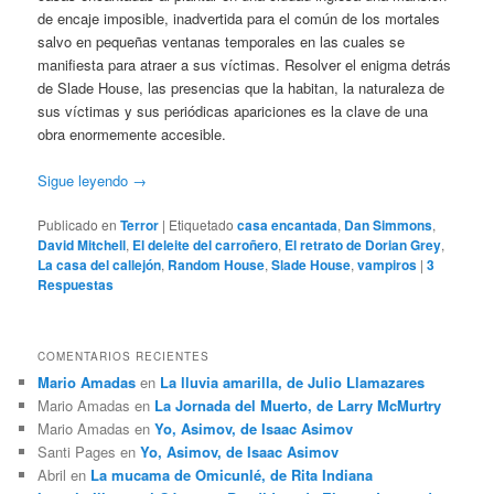
de encaje imposible, inadvertida para el común de los mortales
salvo en pequeñas ventanas temporales en las cuales se
manifiesta para atraer a sus víctimas. Resolver el enigma detrás
de Slade House, las presencias que la habitan, la naturaleza de
sus víctimas y sus periódicas apariciones es la clave de una
obra enormemente accesible.
Sigue leyendo
→
Publicado en
Terror
|
Etiquetado
casa encantada
,
Dan Simmons
,
David Mitchell
,
El deleite del carroñero
,
El retrato de Dorian Grey
,
La casa del callejón
,
Random House
,
Slade House
,
vampiros
|
3
Respuestas
COMENTARIOS RECIENTES
Mario Amadas
en
La lluvia amarilla, de Julio Llamazares
Mario Amadas
en
La Jornada del Muerto, de Larry McMurtry
Mario Amadas
en
Yo, Asimov, de Isaac Asimov
Santi Pages
en
Yo, Asimov, de Isaac Asimov
Abril
en
La mucama de Omicunlé, de Rita Indiana