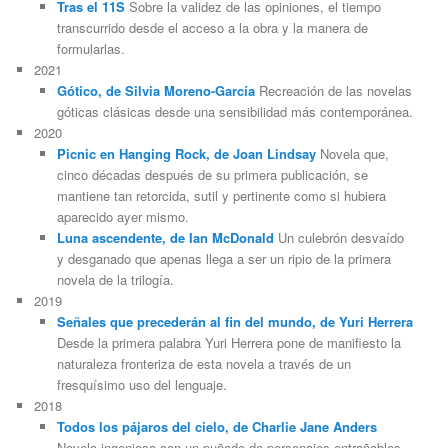
Tras el 11S
Sobre la validez de las opiniones, el tiempo
transcurrido desde el acceso a la obra y la manera de
formularlas.
2021
Gótico, de Silvia Moreno-García
Recreación de las novelas
góticas clásicas desde una sensibilidad más contemporánea.
2020
Picnic en Hanging Rock, de Joan Lindsay
Novela que,
cinco décadas después de su primera publicación, se
mantiene tan retorcida, sutil y pertinente como si hubiera
aparecido ayer mismo.
Luna ascendente, de Ian McDonald
Un culebrón desvaído
y desganado que apenas llega a ser un ripio de la primera
novela de la trilogía.
2019
Señales que precederán al fin del mundo, de Yuri Herrera
Desde la primera palabra Yuri Herrera pone de manifiesto la
naturaleza fronteriza de esta novela a través de un
fresquísimo uso del lenguaje.
2018
Todos los pájaros del cielo, de Charlie Jane Anders
Novela ingeniosa con un puñado de personajes entrañables.