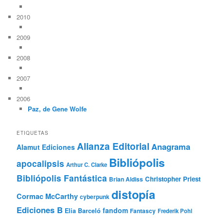
2010
2009
2008
2007
2006
Paz, de Gene Wolfe
ETIQUETAS
Alianza Editorial
Anagrama
Alamut Ediciones
Bibliópolis
apocalipsis
Arthur C. Clarke
Bibliópolis Fantástica
Christopher Priest
Brian Aldiss
distopía
Cormac McCarthy
cyberpunk
Ediciones B
fandom
Elia Barceló
Fantascy
Frederik Pohl