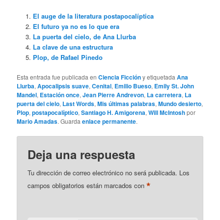
El auge de la literatura postapocalíptica
El futuro ya no es lo que era
La puerta del cielo, de Ana Llurba
La clave de una estructura
Plop, de Rafael Pinedo
Esta entrada fue publicada en
Ciencia Ficción
y etiquetada
Ana
Llurba
,
Apocalipsis suave
,
Cenital
,
Emilio Bueso
,
Emily St. John
Mandel
,
Estación once
,
Jean Pierre Andrevon
,
La carretera
,
La
puerta del cielo
,
Last Words
,
Mis últimas palabras
,
Mundo desierto
,
Plop
,
postapocalíptico
,
Santiago H. Amigorena
,
Will McIntosh
por
Mario Amadas
. Guarda
enlace permanente
.
Deja una respuesta
Tu dirección de correo electrónico no será publicada.
Los
*
campos obligatorios están marcados con