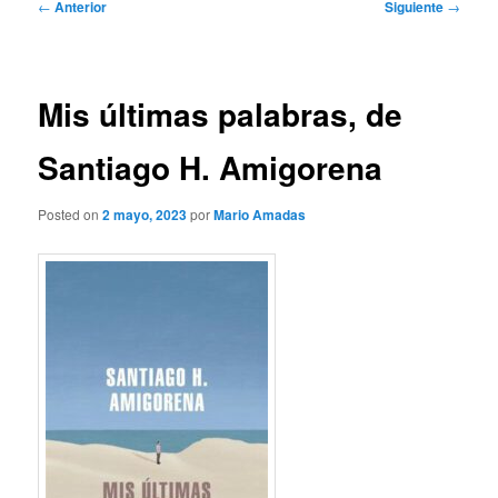
Navegación
←
Anterior
Siguiente
→
de
entradas
Mis últimas palabras, de
Santiago H. Amigorena
Posted on
2 mayo, 2023
por
Mario Amadas