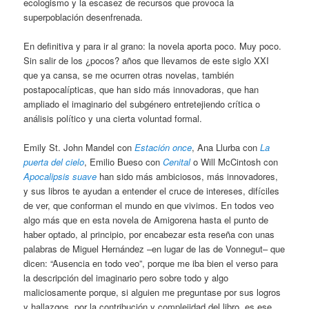
ecologismo y la escasez de recursos que provoca la
superpoblación desenfrenada.
En definitiva y para ir al grano: la novela aporta poco. Muy poco.
Sin salir de los ¿pocos? años que llevamos de este siglo XXI
que ya cansa, se me ocurren otras novelas, también
postapocalípticas, que han sido más innovadoras, que han
ampliado el imaginario del subgénero entretejiendo crítica o
análisis político y una cierta voluntad formal.
Emily St. John Mandel con
Estación once
, Ana Llurba con
La
puerta del cielo
, Emilio Bueso con
Cenital
o Will McCintosh con
Apocalipsis suave
han sido más ambiciosos, más innovadores,
y sus libros te ayudan a entender el cruce de intereses, difíciles
de ver, que conforman el mundo en que vivimos. En todos veo
algo más que en esta novela de Amigorena hasta el punto de
haber optado, al principio, por encabezar esta reseña con unas
palabras de Miguel Hernández –en lugar de las de Vonnegut– que
dicen: “Ausencia en todo veo”, porque me iba bien el verso para
la descripción del imaginario pero sobre todo y algo
maliciosamente porque, si alguien me preguntase por sus logros
y hallazgos, por la contribución y complejidad del libro, es ese