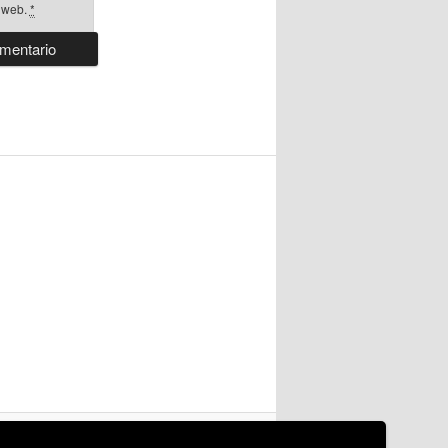
a web.
*