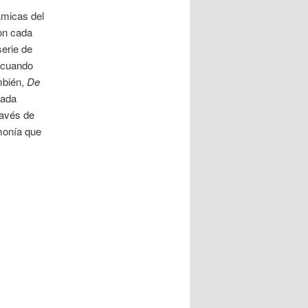
ámicas del
on cada
serie de
e cuando
mbién,
De
Cada
ravés de
monía que