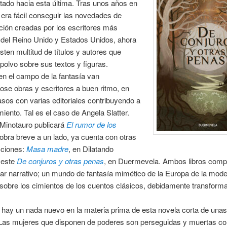
ado hacia esta última. Tras unos años en
 era fácil conseguir las novedades de
cción creadas por los escritores más
del Reino Unido y Estados Unidos, ahora
ten multitud de títulos y autores que
olvo sobre sus textos y figuras.
en el campo de la fantasía van
ose obras y escritores a buen ritmo, en
sos con varias editoriales contribuyendo a
iento. Tal es el caso de Angela Slatter.
Minotauro publicará
El rumor de los
obra breve a un lado, ya cuenta con otras
cciones:
Masa madre
, en Dilatando
 este
De conjuros y otras penas
, en Duermevela. Ambos libros compa
r narrativo; un mundo de fantasía mimético de la Europa de la mod
sobre los cimientos de los cuentos clásicos, debidamente transform
 hay un nada nuevo en la materia prima de esta novela corta de una
 Las mujeres que disponen de poderes son perseguidas y muertas c