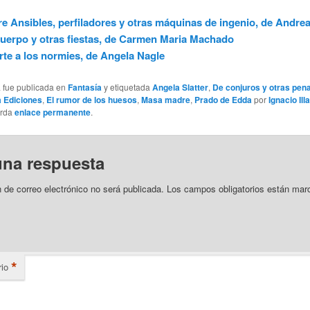
e Ansibles, perfiladores y otras máquinas de ingenio, de Andre
uerpo y otras fiestas, de Carmen Maria Machado
te a los normies, de Angela Nagle
a fue publicada en
Fantasía
y etiquetada
Angela Slatter
,
De conjuros y otras pen
 Ediciones
,
El rumor de los huesos
,
Masa madre
,
Prado de Edda
por
Ignacio Ill
arda
enlace permanente
.
una respuesta
n de correo electrónico no será publicada.
Los campos obligatorios están mar
*
io