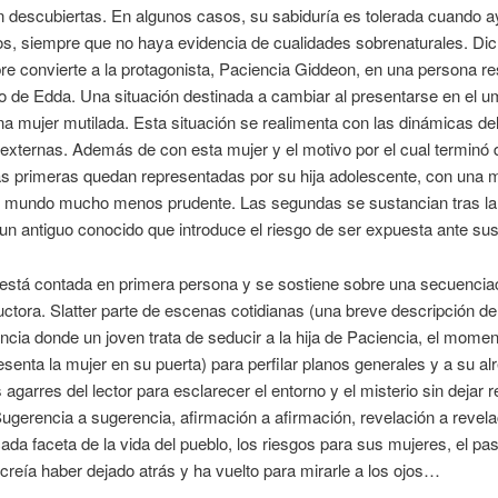
 descubiertas. En algunos casos, su sabiduría es tolerada cuando 
s, siempre que no haya evidencia de cualidades sobrenaturales. Di
e convierte a la protagonista, Paciencia Giddeon, en una persona r
o de Edda. Una situación destinada a cambiar al presentarse en el u
a mujer mutilada. Esta situación se realimenta con las dinámicas del
 externas. Además de con esta mujer y el motivo por el cual terminó 
as primeras quedan representadas por su hija adolescente, con una 
el mundo mucho menos prudente. Las segundas se sustancian tras la 
un antiguo conocido que introduce el riesgo de ser expuesta ante su
está contada en primera persona y se sostiene sobre una secuenciac
uctora. Slatter parte de escenas cotidianas (una breve descripción de
cia donde un joven trata de seducir a la hija de Paciencia, el momen
esenta la mujer en su puerta) para perfilar planos generales y a su al
s agarres del lector para esclarecer el entorno y el misterio sin dejar 
Sugerencia a sugerencia, afirmación a afirmación, revelación a revela
ada faceta de la vida del pueblo, los riesgos para sus mujeres, el p
creía haber dejado atrás y ha vuelto para mirarle a los ojos…