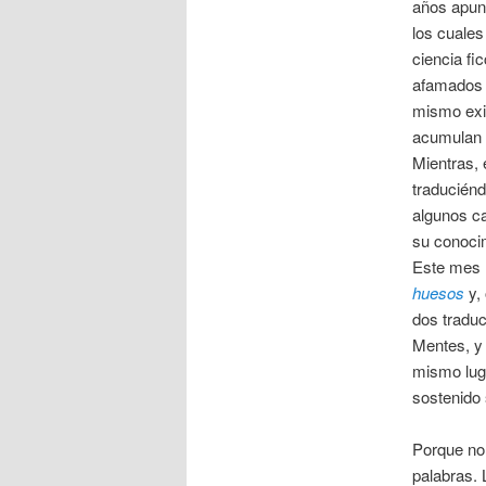
años apunt
los cuales
ciencia fi
afamados 
mismo exis
acumulan p
Mientras, 
traduciénd
algunos ca
su conocim
Este mes 
huesos
y, 
dos tradu
Mentes, y
mismo luga
sostenido 
Porque no
palabras.