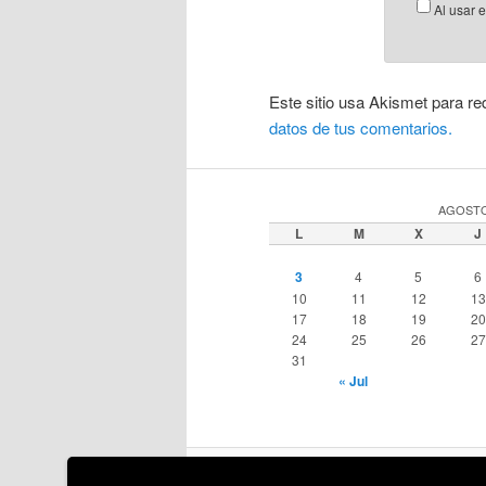
Al usar 
Este sitio usa Akismet para re
datos de tus comentarios.
AGOSTO
L
M
X
J
3
4
5
6
10
11
12
13
17
18
19
20
24
25
26
27
31
« Jul