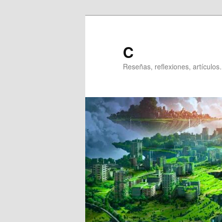
Ir
al
contenido
C
principal
Reseñas, reflexiones, artículos