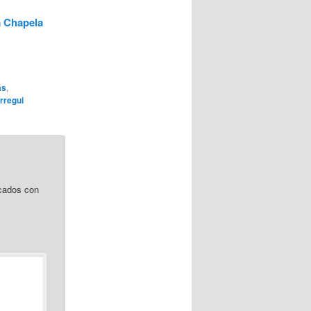
a Chapela
as
,
arregui
cados con