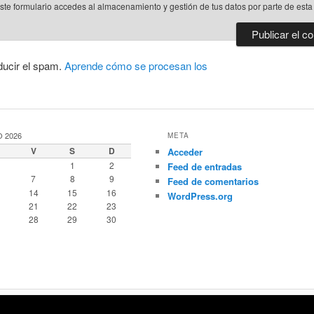
este formulario accedes al almacenamiento y gestión de tus datos por parte de est
ducir el spam.
Aprende cómo se procesan los
 2026
META
V
S
D
Acceder
1
2
Feed de entradas
7
8
9
Feed de comentarios
14
15
16
WordPress.org
21
22
23
28
29
30