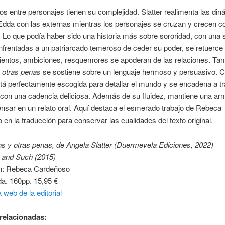
os entre personajes tienen su complejidad. Slatter realimenta las din
Edda con las externas mientras los personajes se cruzan y crecen c
 Lo que podía haber sido una historia más sobre sororidad, con una 
frentadas a un patriarcado temeroso de ceder su poder, se retuerc
mientos, ambiciones, resquemores se apoderan de las relaciones. Ta
 otras penas
se sostiene sobre un lenguaje hermoso y persuasivo. 
tá perfectamente escogida para detallar el mundo y se encadena a t
 con una cadencia deliciosa. Además de su fluidez, mantiene una ar
ensar en un relato oral. Aquí destaca el esmerado trabajo de Rebeca
en la traducción para conservar las cualidades del texto original.
s y otras penas, de Angela Slatter (Duermevela Ediciones, 2022)
 and Such (2015)
n: Rebeca Cardeñoso
a. 160pp. 15,95 €
 web de la editorial
relacionadas: