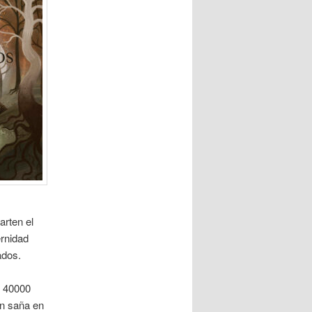
rten el
ernidad
ados.
s 40000
on saña en