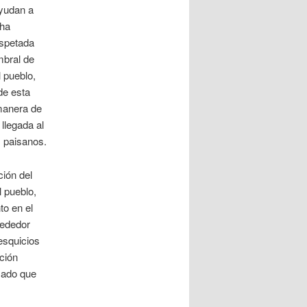
ayudan a
cha
espetada
mbral de
 pueblo,
de esta
manera de
llegada al
s paisanos.
ión del
l pueblo,
to en el
rededor
resquicios
ción
asado que