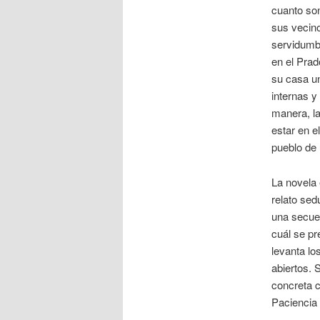
cuanto son
sus vecino
servidumbr
en el Prad
su casa un
internas y
manera, l
estar en 
pueblo de 
La novela 
relato sed
una secuen
cuál se pr
levanta lo
abiertos. 
concreta c
Paciencia 