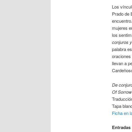
Los víncul
Prado de 
encuentro.
mujeres en
los senti
conjuros y
palabra es
oraciones
llevan a p
Cardeñoso 
De conjuro
Of Sorrow
Traducció
Tapa bland
Ficha en la
Entradas 