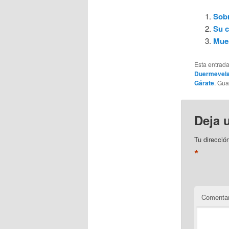
Sobr
Su c
Muer
Esta entrad
Duermevela
Gárate
. Gu
Deja 
Tu direcció
*
Comentar