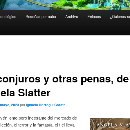
ronológico
Reseñas por autor
Archivo
Enlaces
¿Quiénes 
conjuros y otras penas, de
ela Slatter
 mayo, 2023
por
Ignacio Illarregui Gárate
vén lento pero incesante del mercado de
icción, el terror y la fantasía, el fiel lleva