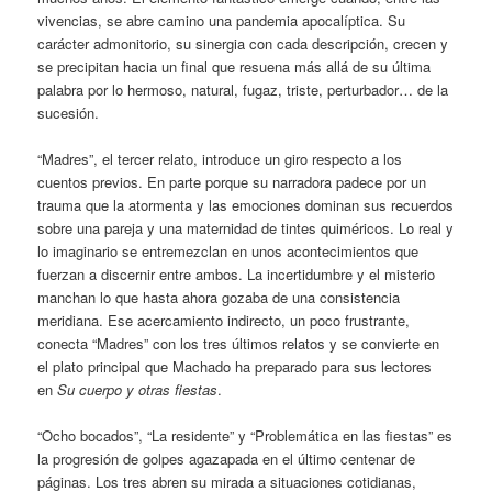
vivencias, se abre camino una pandemia apocalíptica. Su
carácter admonitorio, su sinergia con cada descripción, crecen y
se precipitan hacia un final que resuena más allá de su última
palabra por lo hermoso, natural, fugaz, triste, perturbador… de la
sucesión.
“Madres”, el tercer relato, introduce un giro respecto a los
cuentos previos. En parte porque su narradora padece por un
trauma que la atormenta y las emociones dominan sus recuerdos
sobre una pareja y una maternidad de tintes quiméricos. Lo real y
lo imaginario se entremezclan en unos acontecimientos que
fuerzan a discernir entre ambos. La incertidumbre y el misterio
manchan lo que hasta ahora gozaba de una consistencia
meridiana. Ese acercamiento indirecto, un poco frustrante,
conecta “Madres” con los tres últimos relatos y se convierte en
el plato principal que Machado ha preparado para sus lectores
en
Su cuerpo y otras fiestas
.
“Ocho bocados”, “La residente” y “Problemática en las fiestas” es
la progresión de golpes agazapada en el último centenar de
páginas. Los tres abren su mirada a situaciones cotidianas,