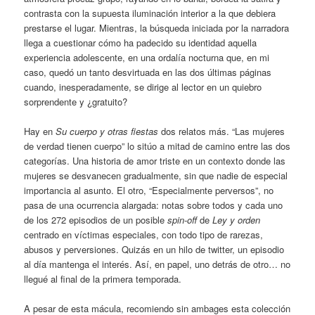
contrasta con la supuesta iluminación interior a la que debiera
prestarse el lugar. Mientras, la búsqueda iniciada por la narradora
llega a cuestionar cómo ha padecido su identidad aquella
experiencia adolescente, en una ordalía nocturna que, en mi
caso, quedó un tanto desvirtuada en las dos últimas páginas
cuando, inesperadamente, se dirige al lector en un quiebro
sorprendente y ¿gratuito?
Hay en
Su cuerpo y otras fiestas
dos relatos más. “Las mujeres
de verdad tienen cuerpo” lo sitúo a mitad de camino entre las dos
categorías. Una historia de amor triste en un contexto donde las
mujeres se desvanecen gradualmente, sin que nadie de especial
importancia al asunto. El otro, “Especialmente perversos”, no
pasa de una ocurrencia alargada: notas sobre todos y cada uno
de los 272 episodios de un posible
spin-off
de
Ley y orden
centrado en víctimas especiales, con todo tipo de rarezas,
abusos y perversiones. Quizás en un hilo de twitter, un episodio
al día mantenga el interés. Así, en papel, uno detrás de otro… no
llegué al final de la primera temporada.
A pesar de esta mácula, recomiendo sin ambages esta colección