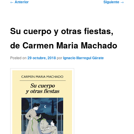
Navegación
←
Anterior
Siguiente
→
de
entradas
Su cuerpo y otras fiestas,
de Carmen Maria Machado
Posted on
29 octubre, 2018
por
Ignacio Illarregui Gárate