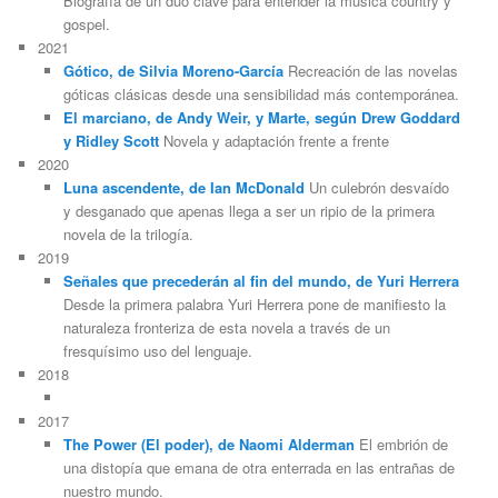
Biografía de un dúo clave para entender la música country y
gospel.
2021
Gótico, de Silvia Moreno-García
Recreación de las novelas
góticas clásicas desde una sensibilidad más contemporánea.
El marciano, de Andy Weir, y Marte, según Drew Goddard
y Ridley Scott
Novela y adaptación frente a frente
2020
Luna ascendente, de Ian McDonald
Un culebrón desvaído
y desganado que apenas llega a ser un ripio de la primera
novela de la trilogía.
2019
Señales que precederán al fin del mundo, de Yuri Herrera
Desde la primera palabra Yuri Herrera pone de manifiesto la
naturaleza fronteriza de esta novela a través de un
fresquísimo uso del lenguaje.
2018
2017
The Power (El poder), de Naomi Alderman
El embrión de
una distopía que emana de otra enterrada en las entrañas de
nuestro mundo.