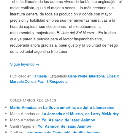
–el más literario de los autores vivos de fantástico anglosajón, el
mejor estilista, quizá el mejor a secas–, la más cercana a la
literatura general de toda su producción y donde con mayor
precisión y habilidad emplea sus herramientas narrativas a la
hora de explorar sus obsesiones –si exceptuamos la
monumental y majestuosa
El libro del Sol Nuevo
–. Es la obra
que ya parecía perdida para el lector hispanohablante,
recuperada ahora gracias al buen gusto y la voluntad de riesgo
de la editorial argentina Interzona
Sigue leyendo
→
Publicado en
Fantasía
|
Etiquetado
Gene Wolfe
,
Interzona
,
Línea C
,
Marcelo Cohen
,
Paz
|
1
Respuesta
COMENTARIOS RECIENTES
Mario Amadas
en
La lluvia amarilla, de Julio Llamazares
Mario Amadas
en
La Jornada del Muerto, de Larry McMurtry
Mario Amadas
en
Yo, Asimov, de Isaac Asimov
Santi Pages
en
Yo, Asimov, de Isaac Asimov
Abril
en
La mucama de Omicunlé, de Rita Indiana