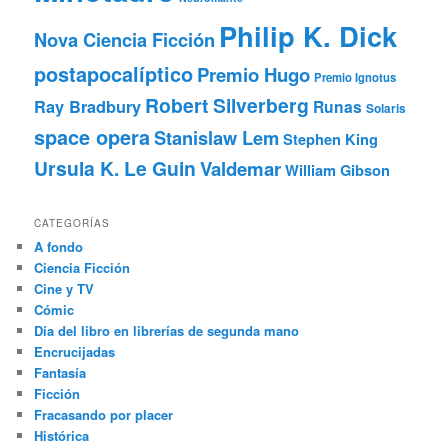
Philip K. Dick
Nova Ciencia Ficción
postapocalíptico
Premio Hugo
Premio Ignotus
Robert Silverberg
Ray Bradbury
Runas
Solaris
space opera
Stanislaw Lem
Stephen King
Ursula K. Le Guin
Valdemar
William Gibson
CATEGORÍAS
A fondo
Ciencia Ficción
Cine y TV
Cómic
Día del libro en librerías de segunda mano
Encrucijadas
Fantasía
Ficción
Fracasando por placer
Histórica