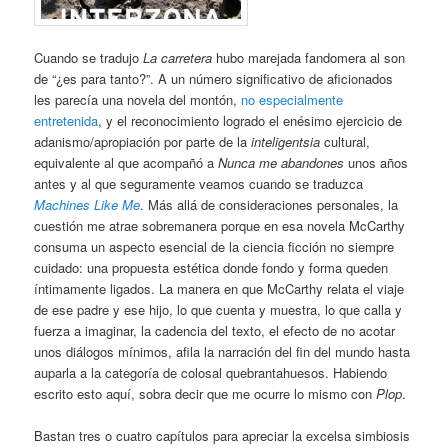
Cuando se tradujo
La carretera
hubo marejada fandomera al son
de “¿es para tanto?”. A un número significativo de aficionados
les parecía una novela del montón,
no especialmente
entretenida
, y el reconocimiento logrado el enésimo ejercicio de
adanismo/apropiación por parte de la
inteligentsia
cultural,
equivalente al que acompañó a
Nunca me abandones
unos años
antes y al que seguramente veamos cuando se traduzca
Machines Like Me
. Más allá de consideraciones personales, la
cuestión me atrae sobremanera porque en esa novela McCarthy
consuma un aspecto esencial de la ciencia ficción no siempre
cuidado: una propuesta estética donde fondo y forma queden
íntimamente ligados. La manera en que McCarthy relata el viaje
de ese padre y ese hijo, lo que cuenta y muestra, lo que calla y
fuerza a imaginar, la cadencia del texto, el efecto de no acotar
unos diálogos mínimos, afila la narración del fin del mundo hasta
auparla a la categoría de colosal quebrantahuesos. Habiendo
escrito esto aquí, sobra decir que me ocurre lo mismo con
Plop
.
Bastan tres o cuatro capítulos para apreciar la excelsa simbiosis