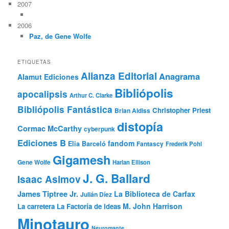
2007
2006
Paz, de Gene Wolfe
ETIQUETAS
Alianza Editorial
Anagrama
Alamut Ediciones
Bibliópolis
apocalipsis
Arthur C. Clarke
Bibliópolis Fantástica
Christopher Priest
Brian Aldiss
distopía
Cormac McCarthy
cyberpunk
Ediciones B
fandom
Elia Barceló
Fantascy
Frederik Pohl
Gigamesh
Gene Wolfe
Harlan Ellison
J. G. Ballard
Isaac Asimov
James Tiptree Jr.
La Biblioteca de Carfax
Julián Díez
M. John Harrison
La carretera
La Factoría de Ideas
Minotauro
Neuromante