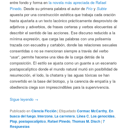
entre fondo y forma en
la novela más apreciada de Rafael
Pinedo
. Desde su primera palabra el autor de
Frío
y
Subte
apuesta por una construcción estética que trabaja cada oración
hasta ajustarla a un texto lacónico prácticamente desprovisto de
adjetivos y adverbios, de frases certeras y verbos elocuentes al
describir el sentido de las acciones. Ese discurso reducido a la
mínima expresión, que carga las palabras con una polisemia
trazada con escuadra y cartabón, donde las relaciones sexuales
consentidas o no se mencionan siempre a través del verbo
“usar”, permite hacerse una idea de la carga detrás de la
composición. El estilo se ajusta como un guante a un escenario
postapocalíptico donde el mundo natural murió sin posibilidad de
resurrección, el lodo, la chatarra y las aguas tóxicas se han
convertido en la base del biotopo, y la carencia de empatía y la
obediencia ciega son imprescindibles para la supervivencia.
Sigue leyendo
→
Publicado en
Ciencia Ficción
|
Etiquetado
Cormac McCarthy
,
En
busca del fuego
,
Interzona
,
La carretera
,
Línea C
,
Los genocidas
,
Plop
,
postapocalíptico
,
Rafael Pinedo
,
Thomas M. Disch
|
7
Respuestas