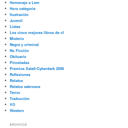
Homenaje a Lem
Hors catégorie
Ilustración
Juvenil
Listas
Los cinco mejores libros de cf
Misterio
Negra y criminal
No Ficción
Obituario
Pinceladas
Premios Xatafi-Cyberdark 2006
Reflexiones
Relatos
Relatos sabrosos
Terror
Traducción
VO
Western
ARCHIVOS