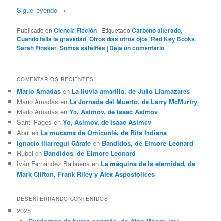
Sigue leyendo
→
Publicado en
Ciencia Ficción
|
Etiquetado
Carbono alterado
,
Cuando falla la gravedad
,
Otros días otros ojos
,
Red Key Books
,
Sarah Pinsker
,
Somos satélites
|
Deja un comentario
COMENTARIOS RECIENTES
Mario Amadas
en
La lluvia amarilla, de Julio Llamazares
Mario Amadas
en
La Jornada del Muerto, de Larry McMurtry
Mario Amadas
en
Yo, Asimov, de Isaac Asimov
Santi Pages
en
Yo, Asimov, de Isaac Asimov
Abril
en
La mucama de Omicunlé, de Rita Indiana
Ignacio Illarregui Gárate
en
Bandidos, de Elmore Leonard
Rubel
en
Bandidos, de Elmore Leonard
Iván Fernández Balbuena
en
La máquina de la eternidad, de
Mark Clifton, Frank Riley y Alex Aspostolides
DESENTERRANDO CONTENIDOS
2025
Cuadernos de humo sagrado, de Alan Moore
Tres