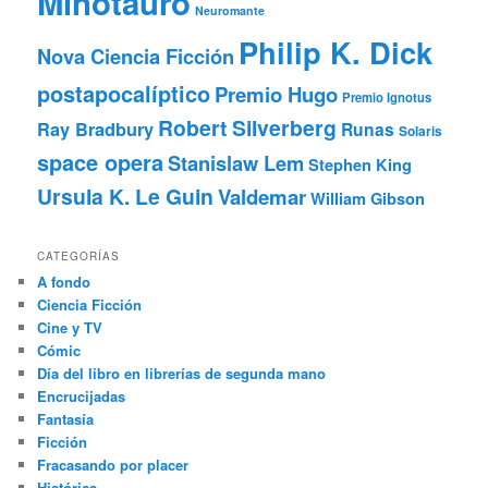
Minotauro
Neuromante
Philip K. Dick
Nova Ciencia Ficción
postapocalíptico
Premio Hugo
Premio Ignotus
Robert Silverberg
Ray Bradbury
Runas
Solaris
space opera
Stanislaw Lem
Stephen King
Ursula K. Le Guin
Valdemar
William Gibson
CATEGORÍAS
A fondo
Ciencia Ficción
Cine y TV
Cómic
Día del libro en librerías de segunda mano
Encrucijadas
Fantasía
Ficción
Fracasando por placer
Histórica