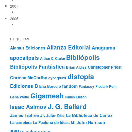
2007
2006
ETIQUETAS
Alianza Editorial
Anagrama
Alamut Ediciones
Bibliópolis
apocalipsis
Arthur C. Clarke
Bibliópolis Fantástica
Christopher Priest
Brian Aldiss
distopía
Cormac McCarthy
cyberpunk
Ediciones B
fandom
Elia Barceló
Fantascy
Frederik Pohl
Gigamesh
Gene Wolfe
Harlan Ellison
J. G. Ballard
Isaac Asimov
James Tiptree Jr.
La Biblioteca de Carfax
Julián Díez
M. John Harrison
La carretera
La Factoría de Ideas