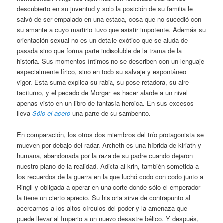
descubierto en su juventud y solo la posición de su familia le
salvó de ser empalado en una estaca, cosa que no sucedió con
su amante a cuyo martirio tuvo que asistir impotente. Además su
orientación sexual no es un detalle exótico que se aluda de
pasada sino que forma parte indisoluble de la trama de la
historia. Sus momentos íntimos no se describen con un lenguaje
especialmente lírico, sino en todo su salvaje y espontáneo
vigor. Esta suma explica su rabia, su pose retadora, su aire
taciturno, y el pecado de Morgan es hacer alarde a un nivel
apenas visto en un libro de fantasía heroica. En sus excesos
lleva
Sólo el acero
una parte de su sambenito.
En comparación, los otros dos miembros del trío protagonista se
mueven por debajo del radar. Archeth es una híbrida de kiriath y
humana, abandonada por la raza de su padre cuando dejaron
nuestro plano de la realidad. Adicta al krin, también sometida a
los recuerdos de la guerra en la que luchó codo con codo junto a
Ringil y obligada a operar en una corte donde sólo el emperador
la tiene un cierto aprecio. Su historia sirve de contrapunto al
acercarnos a los altos círculos del poder y la amenaza que
puede llevar al Imperio a un nuevo desastre bélico. Y después,