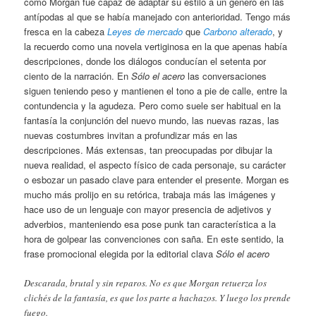
cómo Morgan fue capaz de adaptar su estilo a un género en las
antípodas al que se había manejado con anterioridad. Tengo más
fresca en la cabeza
Leyes de mercado
que
Carbono alterado
, y
la recuerdo como una novela vertiginosa en la que apenas había
descripciones, donde los diálogos conducían el setenta por
ciento de la narración. En
Sólo el acero
las conversaciones
siguen teniendo peso y mantienen el tono a pie de calle, entre la
contundencia y la agudeza. Pero como suele ser habitual en la
fantasía la conjunción del nuevo mundo, las nuevas razas, las
nuevas costumbres invitan a profundizar más en las
descripciones. Más extensas, tan preocupadas por dibujar la
nueva realidad, el aspecto físico de cada personaje, su carácter
o esbozar un pasado clave para entender el presente. Morgan es
mucho más prolijo en su retórica, trabaja más las imágenes y
hace uso de un lenguaje con mayor presencia de adjetivos y
adverbios, manteniendo esa pose punk tan característica a la
hora de golpear las convenciones con saña. En este sentido, la
frase promocional elegida por la editorial clava
Sólo el acero
Descarada, brutal y sin reparos. No es que Morgan retuerza los
clichés de la fantasía, es que los parte a hachazos. Y luego los prende
fuego.