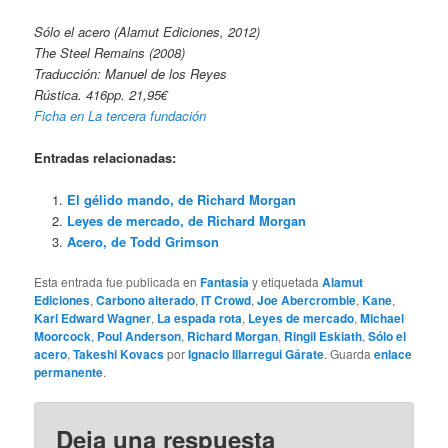
Sólo el acero (Alamut Ediciones, 2012)
The Steel Remains (2008)
Traducción: Manuel de los Reyes
Rústica. 416pp. 21,95€
Ficha en La tercera fundación
Entradas relacionadas:
El gélido mando, de Richard Morgan
Leyes de mercado, de Richard Morgan
Acero, de Todd Grimson
Esta entrada fue publicada en
Fantasía
y etiquetada
Alamut
Ediciones
,
Carbono alterado
,
IT Crowd
,
Joe Abercrombie
,
Kane
,
Karl Edward Wagner
,
La espada rota
,
Leyes de mercado
,
Michael
Moorcock
,
Poul Anderson
,
Richard Morgan
,
Ringil Eskiath
,
Sólo el
acero
,
Takeshi Kovacs
por
Ignacio Illarregui Gárate
. Guarda
enlace
permanente
.
Deja una respuesta