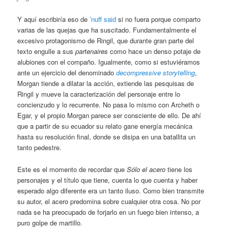
Y aquí escribiría eso de
’nuff said
si no fuera porque comparto
varias de las quejas que ha suscitado. Fundamentalmente el
excesivo protagonismo de Ringil, que durante gran parte del
texto engulle a sus
partenaires
como hace un denso potaje de
alubiones con el compaño. Igualmente, como si estuviéramos
ante un ejercicio del denominado
decompressive storytelling
,
Morgan tiende a dilatar la acción, extiende las pesquisas de
Ringil y mueve la caracterización del personaje entre lo
concienzudo y lo recurrente. No pasa lo mismo con Archeth o
Egar, y el propio Morgan parece ser consciente de ello. De ahí
que a partir de su ecuador su relato gane energía mecánica
hasta su resolución final, donde se disipa en una batallita un
tanto pedestre.
Este es el momento de recordar que
Sólo el acero
tiene los
personajes y el título que tiene, cuenta lo que cuenta y haber
esperado algo diferente era un tanto iluso. Como bien transmite
su autor, el acero predomina sobre cualquier otra cosa. No por
nada se ha preocupado de forjarlo en un fuego bien intenso, a
puro golpe de martillo.