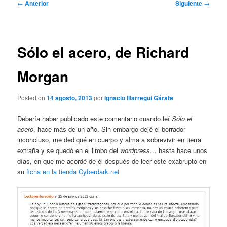
Navegación
←
Anterior
Siguiente
→
de
entradas
Sólo el acero, de Richard
Morgan
Posted on
14 agosto, 2013
por
Ignacio Illarregui Gárate
Debería haber publicado este comentario cuando leí
Sólo el
acero
, hace más de un año. Sin embargo dejé el borrador
inconcluso, me dediqué en cuerpo y alma a sobrevivir en tierra
extraña y se quedó en el limbo del
wordpress…
hasta hace unos
días, en que me acordé de él después de leer este exabrupto en
su
ficha en la tienda Cyberdark.net