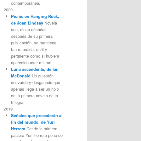
contemporánea.
2020
Picnic en Hanging Rock,
de Joan Lindsay
Novela
que, cinco décadas
después de su primera
publicación, se mantiene
tan retorcida, sutil y
pertinente como si hubiera
aparecido ayer mismo.
Luna ascendente, de Ian
McDonald
Un culebrón
desvaído y desganado que
apenas llega a ser un ripio
de la primera novela de la
trilogía.
2019
Señales que precederán al
fin del mundo, de Yuri
Herrera
Desde la primera
palabra Yuri Herrera pone de