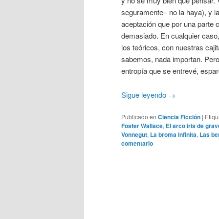
y no sé muy bien qué pensar.
seguramente– no la haya), y l
aceptación que por una parte c
demasiado. En cualquier caso, 
los teóricos, con nuestras ca
sabemos, nada importan. Pero 
entropía que se entrevé, espar
Sigue leyendo
→
Publicado en
Ciencia Ficción
|
Etiq
Foster Wallace
,
El arco iris de gra
Vonnegut
,
La broma infinita
,
Las be
comentario