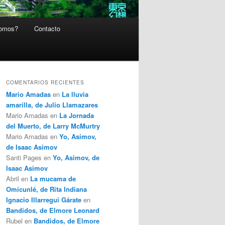
somos?
Contacto
COMENTARIOS RECIENTES
Mario Amadas
en
La lluvia
amarilla, de Julio Llamazares
Mario Amadas
en
La Jornada
del Muerto, de Larry McMurtry
Mario Amadas
en
Yo, Asimov,
de Isaac Asimov
Santi Pages
en
Yo, Asimov, de
Isaac Asimov
Abril
en
La mucama de
Omicunlé, de Rita Indiana
Ignacio Illarregui Gárate
en
Bandidos, de Elmore Leonard
Rubel
en
Bandidos, de Elmore