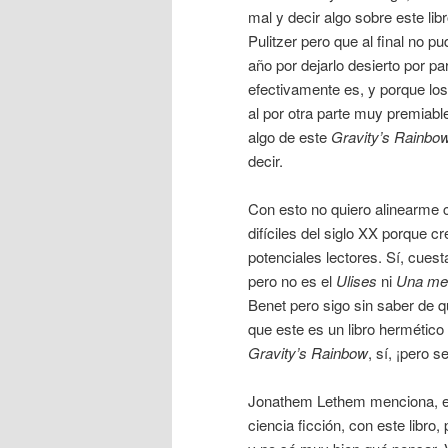
mal y decir algo sobre este li
Pulitzer pero que al final no 
año por dejarlo desierto por p
efectivamente es, y porque lo
al por otra parte muy premiabl
algo de este
Gravity’s Rainbo
decir.
Con esto no quiero alinearme 
difíciles del siglo XX porque 
potenciales lectores. Sí, cuest
pero no es el
Ulises
ni
Una med
Benet pero sigo sin saber de q
que este es un libro hermético h
Gravity’s Rainbow
, sí, ¡pero s
Jonathem Lethem menciona, 
ciencia ficción, con este libro,