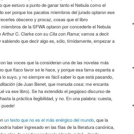
bro que estuvo a punto de ganar tanto el Nebula como el
pudo ser porque los pacatos miembros del jurado optaron ese
arecerles obsceno y procaz, cosas que el libro
s miembros de la SFWA optaron por concederle el Nebula
e Arthur C. Clarke con su
Cita con Rama
; vamos a decir
w
sabiendo que decir algo es, sólo, tímidamente, empezar a
con las voces que la consideran una de las novelas más
creo que flaco favor se le hace, y porque esa fama espanta a
a lo suyo, y no siempre es fácil saber lo que está pasando,
itación
(de Juan Benet, que menuda cosa: me encanta
ué va ese libro). Se ha extendido el pegajoso discurso de
asta la práctica ilegibilidad, y no. En una palabra: cuesta,
e puede!
en
un texto que no es el más enérgico del mundo
, que la
 podría haber ingresado en las filas de la literatura canónica,