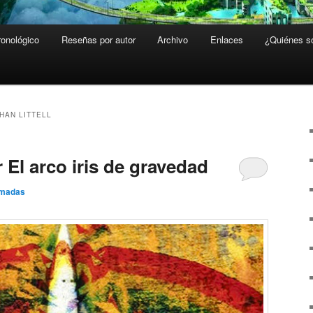
ronológico
Reseñas por autor
Archivo
Enlaces
¿Quiénes 
HAN LITTELL
 El arco iris de gravedad
Amadas