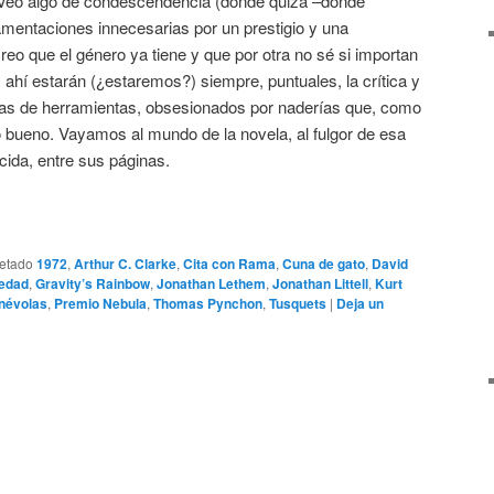
 Veo algo de condescendencia (donde quizá –donde
amentaciones innecesarias por un prestigio y una
reo que el género ya tiene y que por otra no sé si importan
ahí estarán (¿estaremos?) siempre, puntuales, la crítica y
jitas de herramientas, obsesionados por naderías que, como
bueno. Vayamos al mundo de la novela, al fulgor de esa
cida, entre sus páginas.
uetado
1972
,
Arthur C. Clarke
,
Cita con Rama
,
Cuna de gato
,
David
vedad
,
Gravity’s Rainbow
,
Jonathan Lethem
,
Jonathan Littell
,
Kurt
névolas
,
Premio Nebula
,
Thomas Pynchon
,
Tusquets
|
Deja un