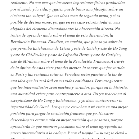
realmente. No son mas que las meras impresiones físicas producidas
por el miedo y la vida, y ¿quién puede basar una filosofía sobre un
cimiento tan vulgar? Que tus ideas sean de segunda mano, y si es
posible de décima mano, porque en ese caso estarán todavía mas
alejadas del elemento distorsionante: la observación directa. No
traten de aprender nada sobre el tema de esta disertación, la
Revolución Francesa. Estudien, en cambio, qué pienso yo sobre lo
que pensaba Enicharmon de Urizen y este de Gutch y este de Ho-Yung
y este de Chi-Bo-Sing y este de Lafcadio Hearn y este de Carlyle y
este de Mirabeau sobre el tema de la Revolución Francesa. A través
de la óptica de estas siete grandes mentes, la sangre que fue vertida
en París y las ventanas rotas en Versalles serán puestas a la luz de
una idea que les será útil en sus vidas cotidianas. Pero asegúrense
que los intermediarios sean muchos y variados, porque en la historia,
una autoridad existe para contraponerse a otra. Urizen reacciona al
escepticismo de Ho-Yung y Enicharmon, y yo debo contrarrestar la
impetuosidad de Gutch. Los que me escuchan a mi están en una mejor
posición para juzgar la revolución francesa que yo. Nuestros
descendientes estarán aún en mejor posición que nosotros, porque
aprenderán lo que nosotros pensamos sobre el tema agregando un
nuevo intermediario a la cadena. Y con el tiempo” – su voz se elevó –