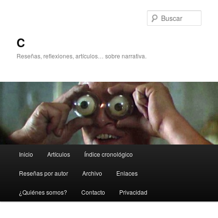
Ir
al
Busc
contenido
principal
C
Reseñas, reflexiones, artículos… sobre narrativa.
Menú
Inicio
Artículos
Índice cronológico
principal
Reseñas por autor
Archivo
Enlaces
¿Quiénes somos?
Contacto
Privacidad