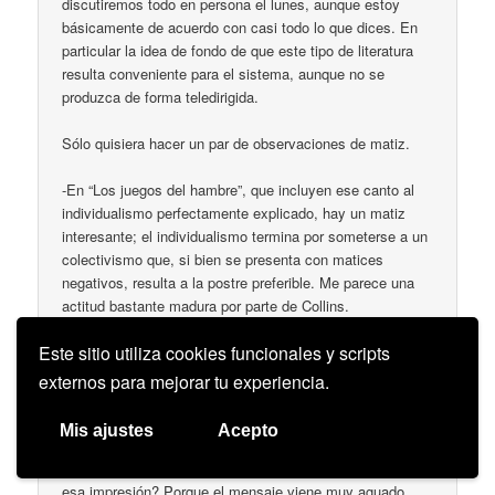
discutiremos todo en persona el lunes, aunque estoy
básicamente de acuerdo con casi todo lo que dices. En
particular la idea de fondo de que este tipo de literatura
resulta conveniente para el sistema, aunque no se
produzca de forma teledirigida.
Sólo quisiera hacer un par de observaciones de matiz.
-En “Los juegos del hambre”, que incluyen ese canto al
individualismo perfectamente explicado, hay un matiz
interesante; el individualismo termina por someterse a un
colectivismo que, si bien se presenta con matices
negativos, resulta a la postre preferible. Me parece una
actitud bastante madura por parte de Collins.
Este sitio utiliza cookies funcionales y scripts
El otro día estuve viendo la nueva película y te aseguro
que mi percepción y la de quienes me acompañaron es
externos para mejorar tu experiencia.
que es notoriamente antisistema (esa identificación de
los opositores con radicales/terroristas…), mucho más
Mis ajustes
Acepto
que el libro, que resulta bastante mucho más ambiguo.
¿Cómo puede Hollywood financiar una película que da
esa impresión? Porque el mensaje viene muy aguado,