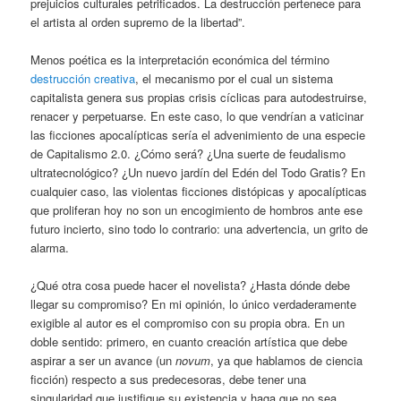
prejuicios culturales petrificados. La destrucción pertenece para
el artista al orden supremo de la libertad”.
Menos poética es la interpretación económica del término
destrucción creativa
, el mecanismo por el cual un sistema
capitalista genera sus propias crisis cíclicas para autodestruirse,
renacer y perpetuarse. En este caso, lo que vendrían a vaticinar
las ficciones apocalípticas sería el advenimiento de una especie
de Capitalismo 2.0. ¿Cómo será? ¿Una suerte de feudalismo
ultratecnológico? ¿Un nuevo jardín del Edén del Todo Gratis? En
cualquier caso, las violentas ficciones distópicas y apocalípticas
que proliferan hoy no son un encogimiento de hombros ante ese
futuro incierto, sino todo lo contrario: una advertencia, un grito de
alarma.
¿Qué otra cosa puede hacer el novelista? ¿Hasta dónde debe
llegar su compromiso? En mi opinión, lo único verdaderamente
exigible al autor es el compromiso con su propia obra. En un
doble sentido: primero, en cuanto creación artística que debe
aspirar a ser un avance (un
novum
, ya que hablamos de ciencia
ficción) respecto a sus predecesoras, debe tener una
singularidad que justifique su existencia y haga que no sea