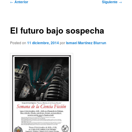
Navegación
←
Anterior
Siguiente
→
de
entradas
El futuro bajo sospecha
Posted on
11 diciembre, 2014
por
Ismael Martínez Biurrun