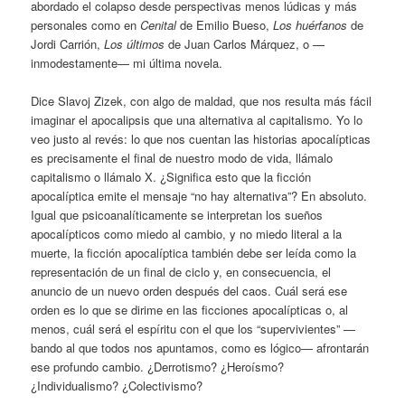
abordado el colapso desde perspectivas menos lúdicas y más
personales como en
Cenital
de Emilio Bueso,
Los huérfanos
de
Jordi Carrión,
Los
últimos
de Juan Carlos Márquez, o —
inmodestamente— mi última novela.
Dice Slavoj Zizek, con algo de maldad, que nos resulta más fácil
imaginar el apocalipsis que una alternativa al capitalismo. Yo lo
veo justo al revés: lo que nos cuentan las historias apocalípticas
es precisamente el final de nuestro modo de vida, llámalo
capitalismo o llámalo X. ¿Significa esto que la ficción
apocalíptica emite el mensaje “no hay alternativa”? En absoluto.
Igual que psicoanalíticamente se interpretan los sueños
apocalípticos como miedo al cambio, y no miedo literal a la
muerte, la ficción apocalíptica también debe ser leída como la
representación de un final de ciclo y, en consecuencia, el
anuncio de un nuevo orden después del caos. Cuál será ese
orden es lo que se dirime en las ficciones apocalípticas o, al
menos, cuál será el espíritu con el que los “supervivientes” —
bando al que todos nos apuntamos, como es lógico— afrontarán
ese profundo cambio. ¿Derrotismo? ¿Heroísmo?
¿Individualismo? ¿Colectivismo?