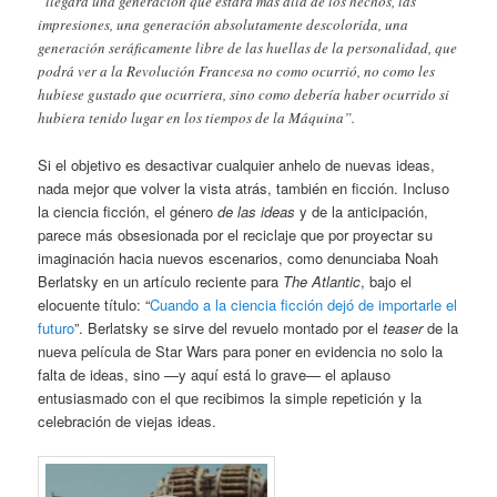
“llegará una generación que estará mas allá de los hechos, las
impresiones, una generación absolutamente descolorida, una
generación seráficamente libre de las huellas de la personalidad, que
podrá ver a la Revolución Francesa no como ocurrió, no como les
hubiese gustado que ocurriera, sino como debería haber ocurrido si
hubiera tenido lugar en los tiempos de la Máquina”.
Si el objetivo es desactivar cualquier anhelo de nuevas ideas,
nada mejor que volver la vista atrás, también en ficción. Incluso
la ciencia ficción, el género
de las ideas
y de la anticipación,
parece más obsesionada por el reciclaje que por proyectar su
imaginación hacia nuevos escenarios, como denunciaba Noah
Berlatsky en un artículo reciente para
The Atlantic
, bajo el
elocuente título: “
Cuando a la ciencia ficción dejó de importarle el
futuro
”. Berlatsky se sirve del revuelo montado por el
teaser
de la
nueva película de Star Wars para poner en evidencia no solo la
falta de ideas, sino —y aquí está lo grave— el aplauso
entusiasmado con el que recibimos la simple repetición y la
celebración de viejas ideas.