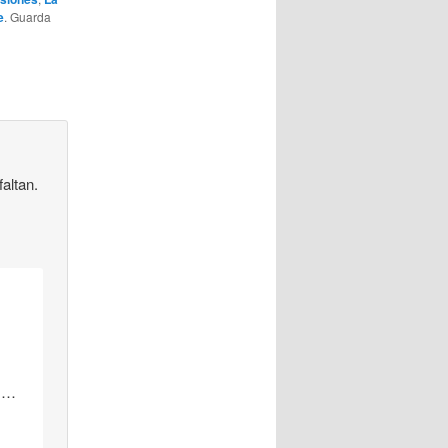
e
. Guarda
altan.
as…