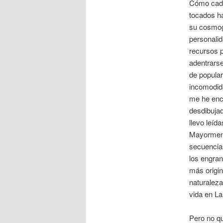
Cómo cada 
tocados h
su cosmog
personalid
recursos p
adentrarse
de popular
incomodid
me he enc
desdibujad
llevo leíd
Mayormente
secuencias
los engran
más origin
naturaleza
vida en La
Pero no qu