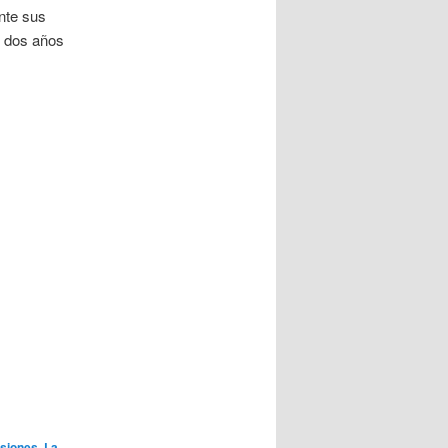
nte sus
dos años
rsiones
,
La