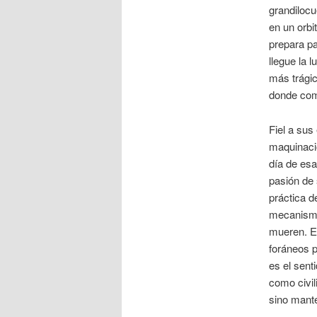
grandilocu
en un orbi
prepara pa
llegue la 
más trágic
donde com
Fiel a sus
maquinaci
día de esa
pasión de 
práctica d
mecanismo
mueren. E
foráneos p
es el sent
como civil
sino mant