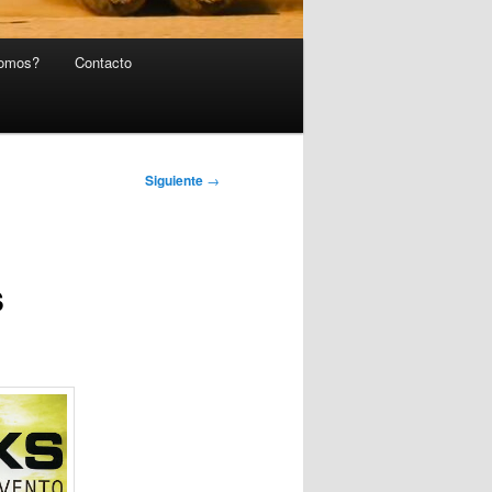
somos?
Contacto
Siguiente
→
s