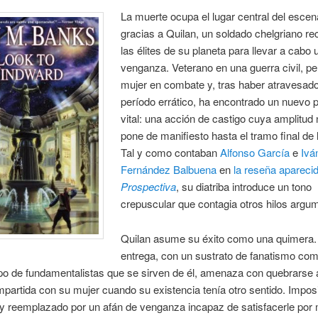
La muerte ocupa el lugar central del escen
gracias a Quilan, un soldado chelgriano re
las élites de su planeta para llevar a cabo 
venganza. Veterano en una guerra civil, pe
mujer en combate y, tras haber atravesad
período errático, ha encontrado un nuevo 
vital: una acción de castigo cuya amplitud
pone de manifiesto hasta el tramo final de 
Tal y como contaban
Alfonso García
e
Ivá
Fernández Balbuena
en
la reseña apareci
Prospectiva
, su diatriba introduce un tono
crepuscular que contagia otros hilos argu
Quilan asume su éxito como una quimera.
entrega, con un sustrato de fanatismo com
po de fundamentalistas que se sirven de él, amenaza con quebrarse a
mpartida con su mujer cuando su existencia tenía otro sentido. Impos
 y reemplazado por un afán de venganza incapaz de satisfacerle por