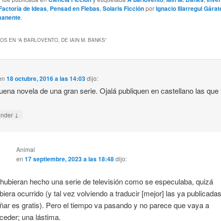
Factoría de Ideas
,
Pensad en Flebas
,
Solaris Ficción
por
Ignacio Illarregui Gárat
manente
.
OS EN “
A BARLOVENTO, DE IAIN M. BANKS
”
en
18 octubre, 2016 a las 14:03
dijo:
uena novela de una gran serie. Ojalá publiquen en castellano las que f
↓
onder
Animal
en
17 septiembre, 2023 a las 18:48
dijo:
 hubieran hecho una serie de televisión como se especulaba, quizá
biera ocurrido (y tal vez volviendo a traducir [mejor] las ya publicad
ñar es gratis). Pero el tiempo va pasando y no parece que vaya a
ceder; una lástima.