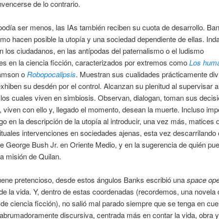
nvencerse de lo contrario.
odía ser menos, las IAs también reciben su cuota de desarrollo. Ba
mo hacen posible la utopía y una sociedad dependiente de ellas. Ind
n los ciudadanos, en las antípodas del paternalismo o el ludismo
les en la ciencia ficción, caracterizados por extremos como
Los hum
iamson o
Robopocalipsis
. Muestran sus cualidades prácticamente div
xhiben su desdén por el control. Alcanzan su plenitud al supervisar 
los cuales viven en simbiosis. Observan, dialogan, toman sus decis
 viven con ello y, llegado el momento, desean la muerte. Incluso im
o en la descripción de la utopía al introducir, una vez más, matices d
ituales intervenciones en sociedades ajenas, esta vez descarrilando
e George Bush Jr. en Oriente Medio, y en la sugerencia de quién pu
la misión de Quilan.
ene pretencioso, desde estos ángulos Banks escribió una
space op
 de la vida. Y, dentro de estas coordenadas (recordemos, una novela 
de ciencia ficción), no salió mal parado siempre que se tenga en cue
abrumadoramente discursiva, centrada más en contar la vida, obra y