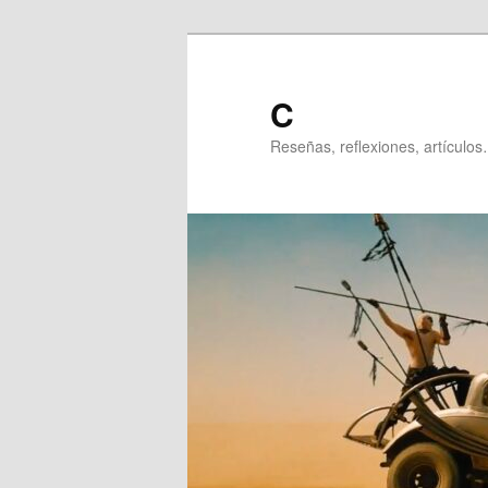
Ir
al
contenido
C
principal
Reseñas, reflexiones, artículos