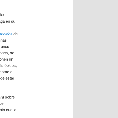
nks
aga en su
anoides
de
inas
a unos
iones, se
ponen un
istópicos;
 como el
ede estar
era
sobre
de
nta que la