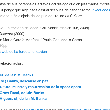
tos de sus personajes a través del diálogo que en plasmarlos media
 Supongo que algo nada casual después de haber escrito
Inversiones
historia más alejada del corpus central de
La Cultura
.
nto
(La Factoría de Ideas, Col. Solaris Ficción 106, 2008)
indward
(2000)
n: Marta García Martínez / Paula Gamissans Serna
20pp.
a web de La tercera fundación
relacionadas:
er, de Iain M. Banks
 (M.) Banks, descanse en paz
ultura, muerte y resurrección de la space opera
Crow Road, de Iain Banks
Algebraist, de Ian M. Banks
a fue publicada en
Ciencia Ficción
y etiquetada
A barlovento
,
Iain M. Banks
,
Inve