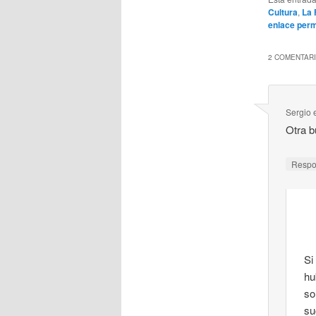
Cultura
,
La 
enlace per
2 COMENTARI
Sergio
Otra b
Resp
Si
hu
so
su