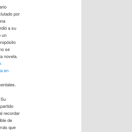
ario
clutado por
una
rdió a su
o un
propósito
 no se
la novela.
n
da en
mentales.
 Su
partido
l recordar
ible de
 más que