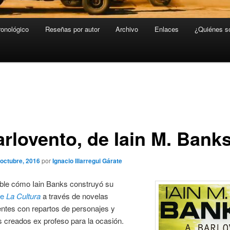
ronológico
Reseñas por autor
Archivo
Enlaces
¿Quiénes 
arlovento, de Iain M. Bank
 octubre, 2016
por
Ignacio Illarregui Gárate
ble cómo Iain Banks construyó su
de
La Cultura
a través de novelas
ntes con repartos de personajes y
 creados ex profeso para la ocasión.