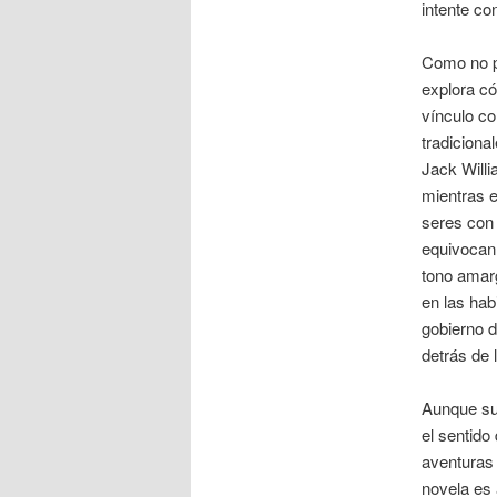
intente co
Como no p
explora có
vínculo co
tradiciona
Jack Will
mientras e
seres con 
equivocan,
tono amarg
en las hab
gobierno d
detrás de 
Aunque su
el sentido
aventuras 
novela es 