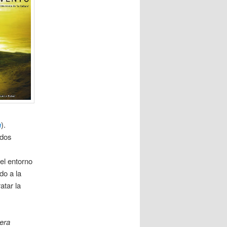
n
).
 dos
el entorno
do a la
atar la
era