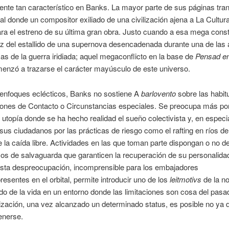
ente tan característico en Banks. La mayor parte de sus páginas tra
tal donde un compositor exiliado de una civilización ajena a La Cultur
ra el estreno de su última gran obra. Justo cuando a esa mega cons
luz del estallido de una supernova desencadenada durante una de las
as de la guerra iridiada; aquel megaconflicto en la base de
Pensad en
enzó a trazarse el carácter mayúsculo de este universo.
 enfoques eclécticos, Banks no sostiene A
barlovento
sobre las habit
ones de Contacto o Circunstancias especiales. Se preocupa más por 
 utopía donde se ha hecho realidad el sueño colectivista y, en especia
sus ciudadanos por las prácticas de riesgo como el rafting en ríos de 
e la caída libre. Actividades en las que toman parte dispongan o no d
s de salvaguarda que garanticen la recuperación de su personalidad
sta despreocupación, incomprensible para los embajadores
resentes en el orbital, permite introducir uno de los
leitmotivs
de la no
ido de la vida en un entorno donde las limitaciones son cosa del pasa
ización, una vez alcanzado un determinado status, es posible no ya 
enerse.