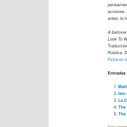
pensamien
acciones.
antes, la 
A barlove
Look To W
Traducció
Rústica. 3
Ficha en l
Entradas 
Matt
Iain
La C
The 
The 
Esta entrad