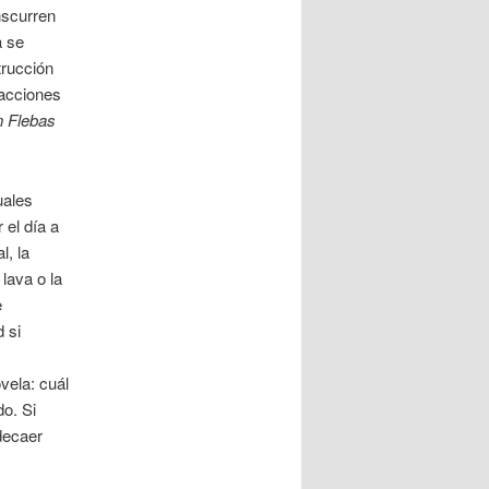
nscurren
a se
trucción
 acciones
 Flebas
uales
el día a
l, la
lava o la
e
 si
vela: cuál
do. Si
decaer