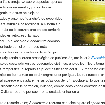
título arroja luz sobre aspectos apenas
asta ese momento y profundiza en
onía mientras se aleja de
ades y entornos “gancho”, los socorridos
ara ayudar a descodificar la historia sin
 más de lo conveniente en ese territorio
idad en retroceso llamado
ad. En el caso de
A barlovento
además
ontrado con el entramado más
o de las cinco novelas de la serie que
as (siguiendo el orden cronológico de publicación, me faltaría
Excesió
 se desarrolla en tres escenarios distintos; uno de los hilos alterna
 temporales; el reparto se puede calificar de coral… Y me temo que
ajes de las tramas no están engrasados por igual. La que sucede en 
al aparece encajada entre las otras dos de forma colateral, lo que uni
 didáctica de la narración, muchas, demasiadas veces centrada en tr
 Cultura, resume por qué me ha costado entrar en él.
iero restarle valor;
A barlovento
rezuma ese talento para el
space op