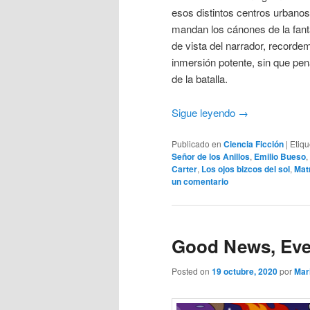
esos distintos centros urbano
mandan los cánones de la fanta
de vista del narrador, record
inmersión potente, sin que pena
de la batalla.
Sigue leyendo
→
Publicado en
Ciencia Ficción
|
Etiq
Señor de los Anillos
,
Emilio Bueso
,
Carter
,
Los ojos bizcos del sol
,
Mat
un comentario
Good News, Eve
Posted on
19 octubre, 2020
por
Mar