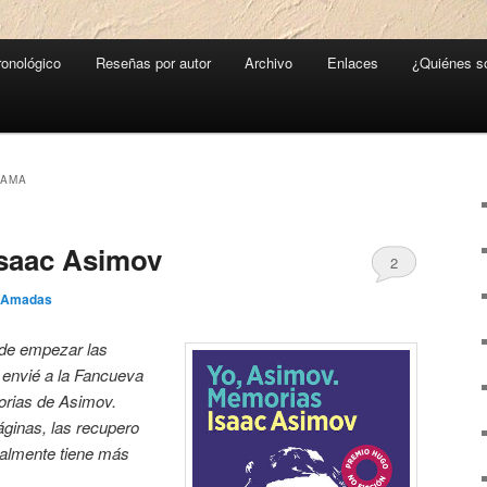
ronológico
Reseñas por autor
Archivo
Enlaces
¿Quiénes 
RAMA
Isaac Asimov
2
 Amadas
de empezar las
 envié a la Fancueva
orias de Asimov.
ginas, las recupero
ealmente tiene más