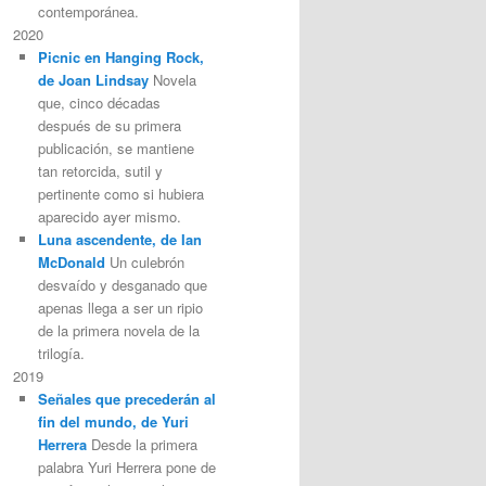
contemporánea.
2020
Picnic en Hanging Rock,
de Joan Lindsay
Novela
que, cinco décadas
después de su primera
publicación, se mantiene
tan retorcida, sutil y
pertinente como si hubiera
aparecido ayer mismo.
Luna ascendente, de Ian
McDonald
Un culebrón
desvaído y desganado que
apenas llega a ser un ripio
de la primera novela de la
trilogía.
2019
Señales que precederán al
fin del mundo, de Yuri
Herrera
Desde la primera
palabra Yuri Herrera pone de