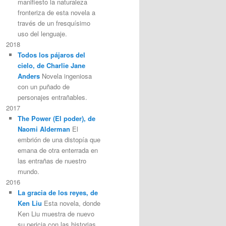
manifiesto la naturaleza
fronteriza de esta novela a
través de un fresquísimo
uso del lenguaje.
2018
Todos los pájaros del
cielo, de Charlie Jane
Anders
Novela ingeniosa
con un puñado de
personajes entrañables.
2017
The Power (El poder), de
Naomi Alderman
El
embrión de una distopía que
emana de otra enterrada en
las entrañas de nuestro
mundo.
2016
La gracia de los reyes, de
Ken Liu
Esta novela, donde
Ken Liu muestra de nuevo
su pericia con las historias