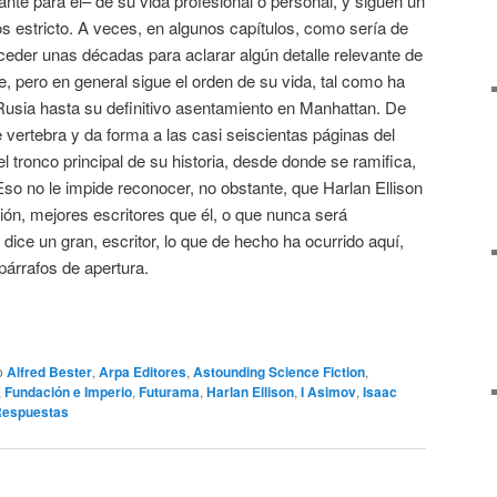
nte para él– de su vida profesional o personal, y siguen un
 estricto. A veces, en algunos capítulos, como sería de
oceder unas décadas para aclarar algún detalle relevante de
e, pero en general sigue el orden de su vida, tal como ha
Rusia hasta su definitivo asentamiento en Manhattan. De
 vertebra y da forma a las casi seiscientas páginas del
el tronco principal de su historia, desde donde se ramifica,
so no le impide reconocer, no obstante, que Harlan Ellison
nión, mejores escritores que él, o que nunca será
dice un gran, escritor, lo que de hecho ha ocurrido aquí,
párrafos de apertura.
o
Alfred Bester
,
Arpa Editores
,
Astounding Science Fiction
,
,
Fundación e Imperio
,
Futurama
,
Harlan Ellison
,
I Asimov
,
Isaac
espuestas