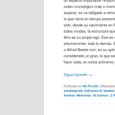
un aspecto importante –importa
orden cronológico más o menos
esperar, se ve obligado a retr
lo que narra en tiempo present
sido, desde su nacimiento en 
todos modos, la estructura que
libro es su propio ego. Ese es 
arborescente, todo lo demás. E
o Alfred Bester son, en su opi
considerado un gran, lo que se 
hace nada, en estos primeros 
Sigue leyendo
→
Publicado en
No Ficción
|
Etiquetad
autobiografía
,
Ediciones B
,
fandom
Asimov
,
Memorias
,
Yo Asimov
|
2
R