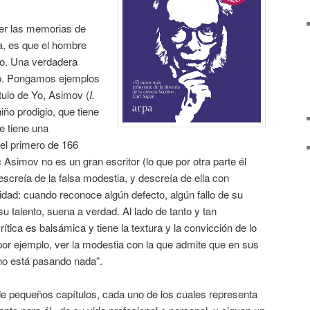
eer las memorias de
a, es que el hombre
o. Una verdadera
ipo. Pongamos ejemplos
tulo de Yo, Asimov (
I.
iño prodigio, que tiene
e tiene una
 el primero de 166
 Asimov no es un gran escritor (lo que por otra parte él
escreía de la falsa modestia, y descreía de ella con
lidad: cuando reconoce algún defecto, algún fallo de su
u talento, suena a verdad. Al lado de tanto y tan
ítica es balsámica y tiene la textura y la convicción de lo
por ejemplo, ver la modestia con la que admite que en sus
no está pasando nada”.
pequeños capítulos, cada uno de los cuales representa