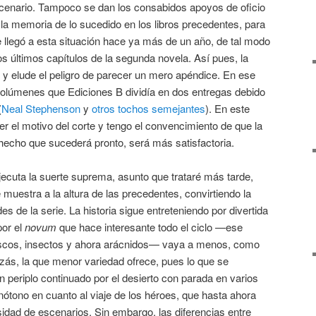
scenario. Tampoco se dan los consabidos apoyos de oficio
 la memoria de lo sucedido en los libros precedentes, para
 llegó a esta situación hace ya más de un año, de tal modo
 los últimos capítulos de la segunda novela. Así pues, la
y elude el peligro de parecer un mero apéndice. En ese
volúmenes que Ediciones B dividía en dos entregas debido
(
Neal Stephenson
y
otros tochos semejantes
). En este
er el motivo del corte y tengo el convencimiento de que la
hecho que sucederá pronto, será más satisfactoria.
cuta la suerte suprema, asunto que trataré más tarde,
muestra a la altura de las precedentes, convirtiendo la
es de la serie. La historia sigue entreteniendo por divertida
por el
novum
que hace interesante todo el ciclo —ese
scos, insectos y ahora arácnidos— vaya a menos, como
izás, la que menor variedad ofrece, pues lo que se
n periplo continuado por el desierto con parada en varios
ótono en cuanto al viaje de los héroes, que hasta ahora
sidad de escenarios. Sin embargo, las diferencias entre