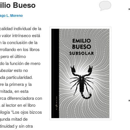
ilio Bueso
ago L. Moreno
calidad individual de la
 valor intrínseco está
 la conclusión de la
rollando en los libros
 pero el último
do la función de mero
ubsolar
esto no
da particularidad.
e la primera y la
mitada, en esta
rca diferenciadora con
l lector en el libro
rilogía “Los ojos bizcos
egunda mitad de
tinuidad y sin otra