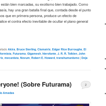
s están bien marcadas, su exotismo bien trabajado. Como
sía, hay una gran batalla final que, contada desde el punto
emos que en primera persona, produce un efecto de
lice el contra efecto inevitable de ocultar el plano general
uetado
Akira
,
Bruce Sterling
,
Cismatrix
,
Edgar Rice Burroughs
,
El
formista
,
Futurama
,
Gigamesh
,
hierofante
,
J. R. R. Tolkien
,
John
rix
,
mecanista
,
Novum
,
Robert E. Howard
,
transhumanismo
|
Deja
ryone! (Sobre Futurama)
2
io Amadas