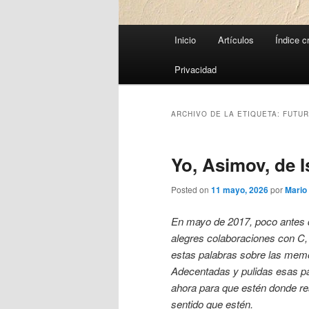
Menú
Inicio
Artículos
Índice c
principal
Privacidad
ARCHIVO DE LA ETIQUETA:
FUTU
Yo, Asimov, de 
Posted on
11 mayo, 2026
por
Mario
En mayo de 2017, poco antes 
alegres colaboraciones con C,
estas palabras sobre las mem
Adecentadas y pulidas esas pá
ahora para que estén donde r
sentido que estén.