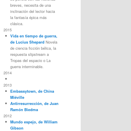
breves, necesita de una
inclinación del lector hacia
la fantasía épica más
clásica.
2015
Vida en tiempo de guerra,
de Lucius Shepard
Novela
de ciencia ficción bélica, la
respuesta slipstream a
Tropas del espacio o La
guerra interminable.
2014
2013
Embassytown, de China
Miéville
Antirresurrección, de Juan
Ramón Biedma
2012
Mundo espejo, de William
Gibson