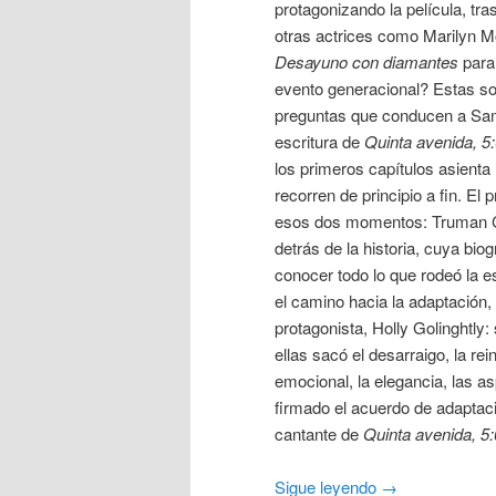
protagonizando la película, tr
otras actrices como Marilyn 
Desayuno con diamantes
para
evento generacional? Estas so
preguntas que conducen a Sa
escritura de
Quinta avenida, 5
los primeros capítulos asienta 
recorren de principio a fin. El
esos dos momentos: Truman Ca
detrás de la historia, cuya biog
conocer todo lo que rodeó la es
el camino hacia la adaptación,
protagonista, Holly Golinghtly
ellas sacó el desarraigo, la r
emocional, la elegancia, las a
firmado el acuerdo de adaptac
cantante de
Quinta avenida, 5
Sigue leyendo
→