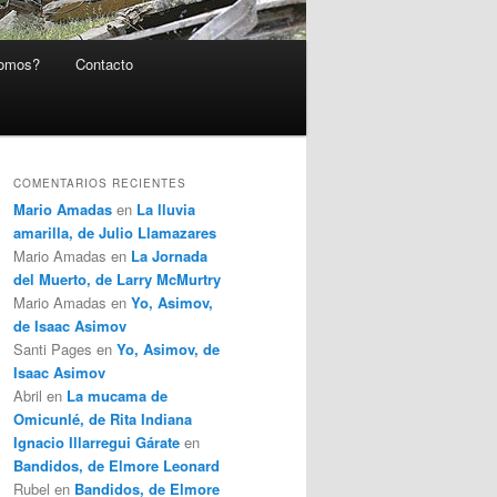
somos?
Contacto
COMENTARIOS RECIENTES
Mario Amadas
en
La lluvia
amarilla, de Julio Llamazares
Mario Amadas
en
La Jornada
del Muerto, de Larry McMurtry
Mario Amadas
en
Yo, Asimov,
de Isaac Asimov
Santi Pages
en
Yo, Asimov, de
Isaac Asimov
Abril
en
La mucama de
Omicunlé, de Rita Indiana
Ignacio Illarregui Gárate
en
Bandidos, de Elmore Leonard
Rubel
en
Bandidos, de Elmore