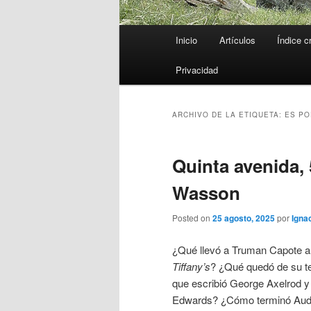
Menú
Inicio
Artículos
Índice c
principal
Privacidad
ARCHIVO DE LA ETIQUETA:
ES PO
Quinta avenida, 
Wasson
Posted on
25 agosto, 2025
por
Ignac
¿Qué llevó a Truman Capote 
Tiffany’s
? ¿Qué quedó de su te
que escribió George Axelrod y 
Edwards? ¿Cómo terminó Aud