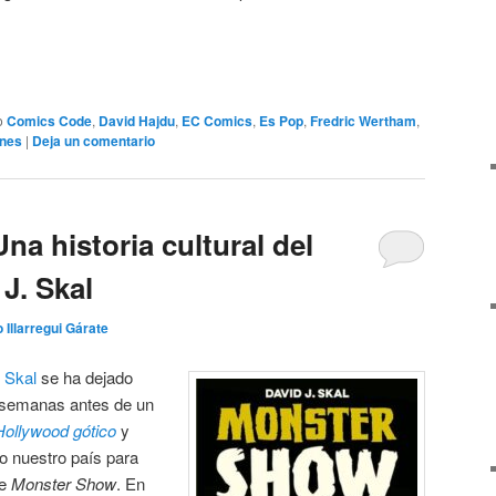
o
Comics Code
,
David Hajdu
,
EC Comics
,
Es Pop
,
Fredric Wertham
,
ines
|
Deja un comentario
a historia cultural del
 J. Skal
o Illarregui Gárate
 Skal
se ha dejado
, semanas antes de un
Hollywood gótico
y
o nuestro país para
de
Monster Show
. En