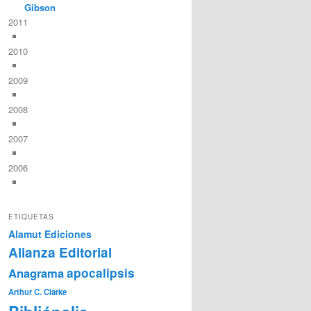
Gibson
2011
2010
2009
2008
2007
2006
ETIQUETAS
Alamut Ediciones
Alianza Editorial
Anagrama
apocalipsis
Arthur C. Clarke