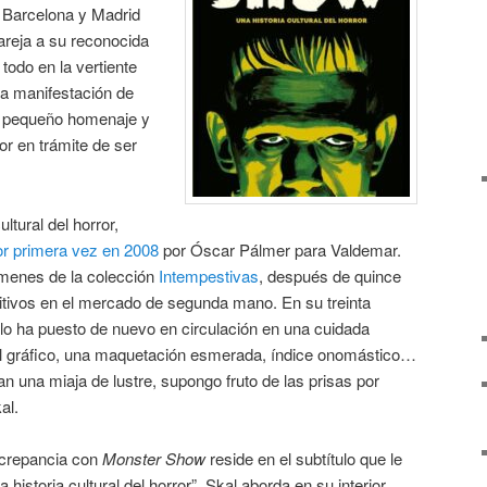
 Barcelona y Madrid
areja a su reconocida
 todo en la vertiente
la manifestación de
e pequeño homenaje y
or en trámite de ser
ltural del horror,
or primera vez en 2008
por Óscar Pálmer para Valdemar.
menes de la colección
Intempestivas
, después de quince
itivos en el mercado de segunda mano. En su treinta
lo ha puesto de nuevo en circulación en una cuidada
al gráfico, una maquetación esmerada, índice onomástico…
an una miaja de lustre, supongo fruto de las prisas por
al.
iscrepancia con
Monster Show
reside en el subtítulo que le
istoria cultural del horror”. Skal aborda en su interior