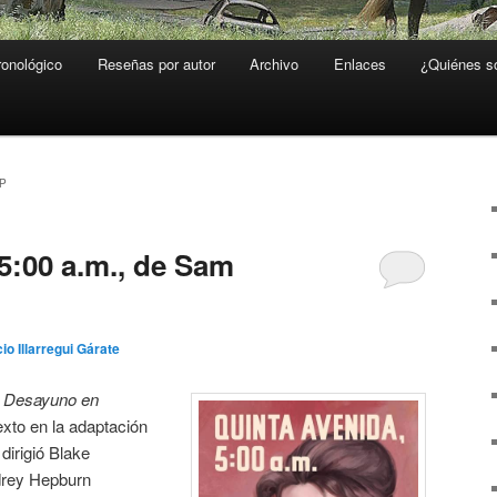
ronológico
Reseñas por autor
Archivo
Enlaces
¿Quiénes 
P
5:00 a.m., de Sam
io Illarregui Gárate
a
Desayuno en
xto en la adaptación
dirigió Blake
rey Hepburn