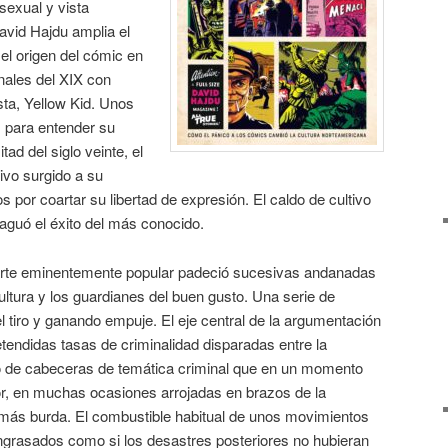
 sexual y vista
avid Hajdu amplia el
 el origen del cómic en
inales del XIX con
sta, Yellow Kid. Unos
s para entender su
ad del siglo veinte, el
ivo surgido a su
os por coartar su libertad de expresión. El caldo de cultivo
fraguó el éxito del más conocido.
 arte eminentemente popular padeció sucesivas andanadas
ultura y los guardianes del buen gusto. Una serie de
 tiro y ganando empuje. El eje central de la argumentación
tendidas tasas de criminalidad disparadas entre la
ito de cabeceras de temática criminal que en un momento
or, en muchas ocasiones arrojadas en brazos de la
a más burda. El combustible habitual de unos movimientos
ngrasados como si los desastres posteriores no hubieran