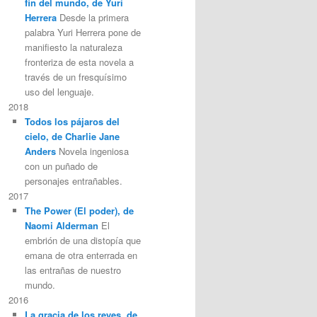
fin del mundo, de Yuri
Herrera
Desde la primera
palabra Yuri Herrera pone de
manifiesto la naturaleza
fronteriza de esta novela a
través de un fresquísimo
uso del lenguaje.
2018
Todos los pájaros del
cielo, de Charlie Jane
Anders
Novela ingeniosa
con un puñado de
personajes entrañables.
2017
The Power (El poder), de
Naomi Alderman
El
embrión de una distopía que
emana de otra enterrada en
las entrañas de nuestro
mundo.
2016
La gracia de los reyes, de