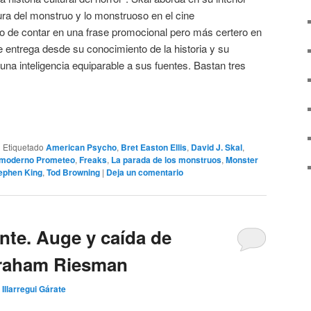
gura del monstruo y lo monstruoso en el cine
o de contar en una frase promocional pero más certero en
se entrega desde su conocimiento de la historia y su
una inteligencia equiparable a sus fuentes. Bastan tres
|
Etiquetado
American Psycho
,
Bret Easton Ellis
,
David J. Skal
,
l moderno Prometeo
,
Freaks
,
La parada de los monstruos
,
Monster
ephen King
,
Tod Browning
|
Deja un comentario
nte. Auge y caída de
braham Riesman
 Illarregui Gárate