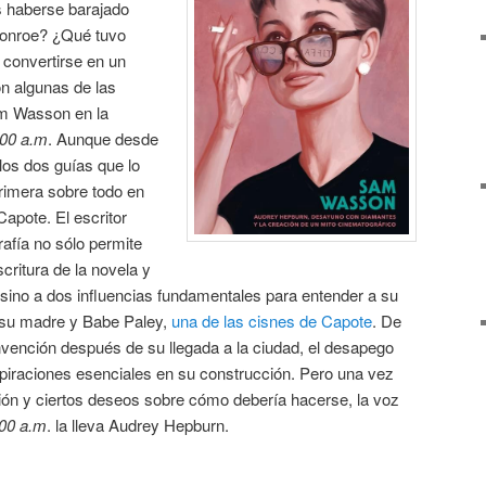
as haberse barajado
Monroe? ¿Qué tuvo
 convertirse en un
n algunas de las
m Wasson en la
:00 a.m
. Aunque desde
los dos guías que lo
 primera sobre todo en
pote. El escritor
rafía no sólo permite
critura de la novela y
 sino a dos influencias fundamentales para entender a su
: su madre y Babe Paley,
una de las cisnes de Capote
. De
einvención después de su llegada a la ciudad, el desapego
spiraciones esenciales en su construcción. Pero una vez
ión y ciertos deseos sobre cómo debería hacerse, la voz
:00 a.m
. la lleva Audrey Hepburn.