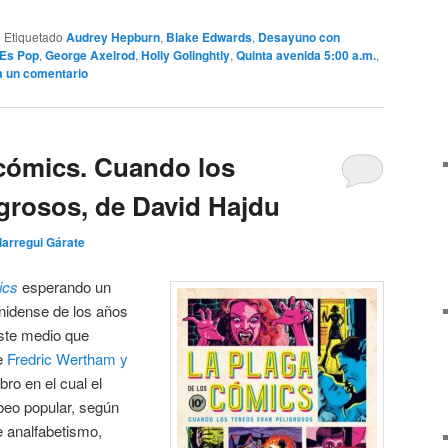
|
Etiquetado
Audrey Hepburn
,
Blake Edwards
,
Desayuno con
Es Pop
,
George Axelrod
,
Holly Golinghtly
,
Quinta avenida 5:00 a.m.
,
a un comentario
 cómics. Cuando los
igrosos, de David Hajdu
llarregui Gárate
ics
esperando un
unidense de los años
este medio que
de
Fredric Wertham y
libro en el cual el
ebeo popular, según
e analfabetismo,