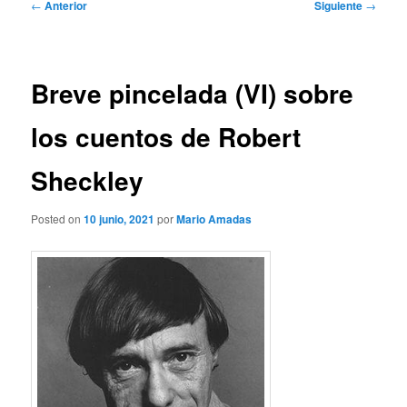
Navegación
←
Anterior
Siguiente
→
de
entradas
Breve pincelada (VI) sobre
los cuentos de Robert
Sheckley
Posted on
10 junio, 2021
por
Mario Amadas