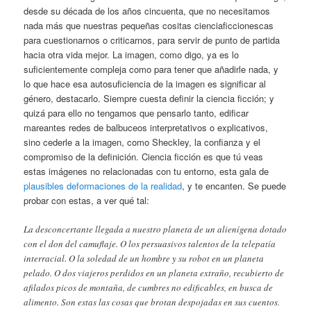
desde su década de los años cincuenta, que no necesitamos
nada más que nuestras pequeñas cositas cienciaficcionescas
para cuestionarnos o criticarnos, para servir de punto de partida
hacia otra vida mejor. La imagen, como digo, ya es lo
suficientemente compleja como para tener que añadirle nada, y
lo que hace esa autosuficiencia de la imagen es significar al
género, destacarlo. Siempre cuesta definir la ciencia ficción; y
quizá para ello no tengamos que pensarlo tanto, edificar
mareantes redes de balbuceos interpretativos o explicativos,
sino cederle a la imagen, como Sheckley, la confianza y el
compromiso de la definición. Ciencia ficción es que tú veas
estas imágenes no relacionadas con tu entorno, esta gala de
plausibles deformaciones de la realidad
, y te encanten. Se puede
probar con estas, a ver qué tal:
La desconcertante llegada a nuestro planeta de un alienígena dotado
con el don del camuflaje. O los persuasivos talentos de la telepatía
interracial. O la soledad de un hombre y su robot en un planeta
pelado. O dos viajeros perdidos en un planeta extraño, recubierto de
afilados picos de montaña, de cumbres no edificables, en busca de
alimento. Son estas las cosas que brotan despojadas en sus cuentos.