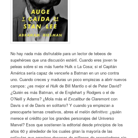
No hay nada más disfrutable para un lector de tebeos de
supehéroes que una discusión estéril. Cuando eres joven te
peleas sobre si es más fuerte Hulk o La Cosa; si el Capitán
América sería capaz de vencerle a Batman en un uno contra
uno. Cuando creces y maduras un poco empiezas a abrir nuevos
campos: ¿es mejor el
Hulk
de Bill Mantlo o el de Peter David?
¿Quién es más Batman, el de Englehart y Rodgers o el de
O’Neill y Adams? ¿Mola más el
Excalibur
de Claremont con
Davis o el de Davis en solitario? Y cuando ya empiezan a
preocuparte temas creativos, abres el melón definitivo: ¿quién
merece el crédito por los grandes personajes del Universo
Marvel? Esos que sostienen la editorial desde principios de los
años 60 y alrededor de los cuales giran la mayoría de las
películas que arrastran decenas de millones de espectadores sin