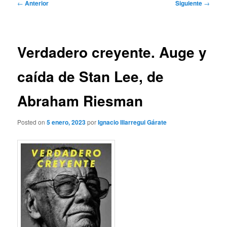
Navegación
←
Anterior
Siguiente
→
de
entradas
Verdadero creyente. Auge y
caída de Stan Lee, de
Abraham Riesman
Posted on
5 enero, 2023
por
Ignacio Illarregui Gárate