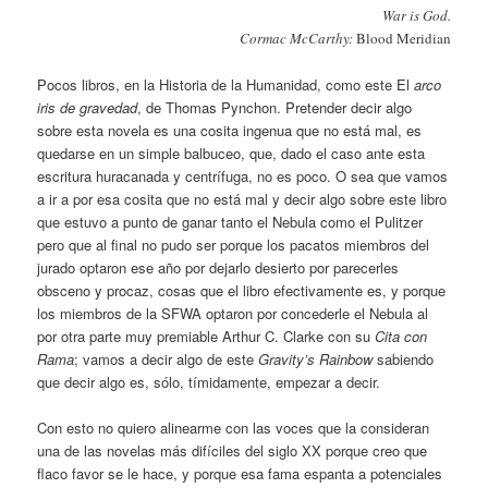
War is God.
Cormac McCarthy:
Blood Meridian
Pocos libros, en la Historia de la Humanidad, como este El
arco
iris de gravedad
, de Thomas Pynchon. Pretender decir algo
sobre esta novela es una cosita ingenua que no está mal, es
quedarse en un simple balbuceo, que, dado el caso ante esta
escritura huracanada y centrífuga, no es poco. O sea que vamos
a ir a por esa cosita que no está mal y decir algo sobre este libro
que estuvo a punto de ganar tanto el Nebula como el Pulitzer
pero que al final no pudo ser porque los pacatos miembros del
jurado optaron ese año por dejarlo desierto por parecerles
obsceno y procaz, cosas que el libro efectivamente es, y porque
los miembros de la SFWA optaron por concederle el Nebula al
por otra parte muy premiable Arthur C. Clarke con su
Cita con
Rama
; vamos a decir algo de este
Gravity’s Rainbow
sabiendo
que decir algo es, sólo, tímidamente, empezar a decir.
Con esto no quiero alinearme con las voces que la consideran
una de las novelas más difíciles del siglo XX porque creo que
flaco favor se le hace, y porque esa fama espanta a potenciales