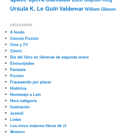
Ursula K. Le Guin
Valdemar
William Gibson
CATEGORÍAS
A fondo
Ciencia Ficción
Cine y TV
Cómic
Día del libro en librerías de segunda mano
Encrucijadas
Fantasía
Ficción
Fracasando por placer
Histórica
Homenaje a Lem
Hors catégorie
Ilustración
Juvenil
Listas
Los cinco mejores libros de cf
Misterio