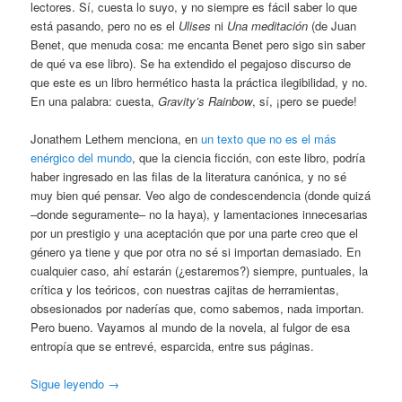
lectores. Sí, cuesta lo suyo, y no siempre es fácil saber lo que
está pasando, pero no es el
Ulises
ni
Una meditación
(de Juan
Benet, que menuda cosa: me encanta Benet pero sigo sin saber
de qué va ese libro). Se ha extendido el pegajoso discurso de
que este es un libro hermético hasta la práctica ilegibilidad, y no.
En una palabra: cuesta,
Gravity’s Rainbow
, sí, ¡pero se puede!
Jonathem Lethem menciona, en
un texto que no es el más
enérgico del mundo
, que la ciencia ficción, con este libro, podría
haber ingresado en las filas de la literatura canónica, y no sé
muy bien qué pensar. Veo algo de condescendencia (donde quizá
–donde seguramente– no la haya), y lamentaciones innecesarias
por un prestigio y una aceptación que por una parte creo que el
género ya tiene y que por otra no sé si importan demasiado. En
cualquier caso, ahí estarán (¿estaremos?) siempre, puntuales, la
crítica y los teóricos, con nuestras cajitas de herramientas,
obsesionados por naderías que, como sabemos, nada importan.
Pero bueno. Vayamos al mundo de la novela, al fulgor de esa
entropía que se entrevé, esparcida, entre sus páginas.
Sigue leyendo
→