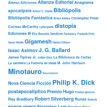
Alianza Editorial
Anagrama
Alamut Ediciones
Bibliópolis
apocalipsis
Arthur C. Clarke
Bibliópolis Fantástica
Christopher Priest
Brian Aldiss
distopía
Cormac McCarthy
cyberpunk
Ediciones B
fandom
Elia Barceló
Fantascy
Frederik Pohl
Gigamesh
Gene Wolfe
Harlan Ellison
J. G. Ballard
Isaac Asimov
James Tiptree Jr.
La Biblioteca de Carfax
Julián Díez
M. John Harrison
La carretera
La Factoría de Ideas
Minotauro
Neuromante
Philip K. Dick
Nova Ciencia Ficción
postapocalíptico
Premio Hugo
Premio Ignotus
Robert Silverberg
Ray Bradbury
Runas
Solaris
space opera
Stanislaw Lem
Stephen King