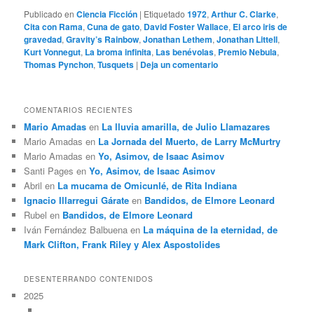
Publicado en
Ciencia Ficción
|
Etiquetado
1972
,
Arthur C. Clarke
,
Cita con Rama
,
Cuna de gato
,
David Foster Wallace
,
El arco iris de
gravedad
,
Gravity’s Rainbow
,
Jonathan Lethem
,
Jonathan Littell
,
Kurt Vonnegut
,
La broma infinita
,
Las benévolas
,
Premio Nebula
,
Thomas Pynchon
,
Tusquets
|
Deja un comentario
COMENTARIOS RECIENTES
Mario Amadas
en
La lluvia amarilla, de Julio Llamazares
Mario Amadas
en
La Jornada del Muerto, de Larry McMurtry
Mario Amadas
en
Yo, Asimov, de Isaac Asimov
Santi Pages
en
Yo, Asimov, de Isaac Asimov
Abril
en
La mucama de Omicunlé, de Rita Indiana
Ignacio Illarregui Gárate
en
Bandidos, de Elmore Leonard
Rubel
en
Bandidos, de Elmore Leonard
Iván Fernández Balbuena
en
La máquina de la eternidad, de
Mark Clifton, Frank Riley y Alex Aspostolides
DESENTERRANDO CONTENIDOS
2025