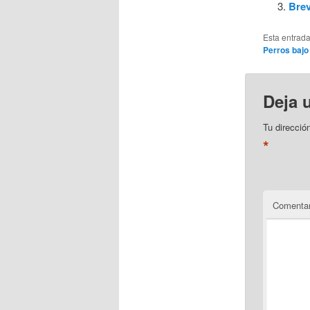
Brev
Esta entrad
Perros bajo 
Deja 
Tu direcció
*
Comentar