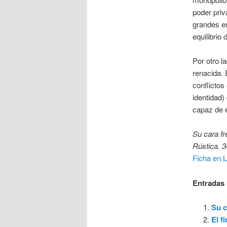
poder priva
grandes e
equilibrio
Por otro l
renacida. 
conflictos
identidad)
capaz de e
Su cara fr
Rústica. 3
Ficha en L
Entradas 
Su c
El f