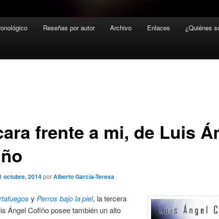
ronológico
Reseñas por autor
Archivo
Enlaces
¿Quiénes 
ara frente a mi, de Luis Á
iño
1 octubre, 2014
por
Alberto García-Teresa
rtafuegos
y
Perros bajo la piel
, la tercera
is Ángel Cofiño posee también un alto