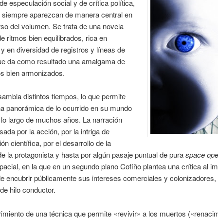
de especulación social y de crítica política,
 siempre aparezcan de manera central en
rso del volumen. Se trata de una novela
de ritmos bien equilibrados, rica en
 y en diversidad de registros y líneas de
que da como resultado una amalgama de
s bien armonizados.
nsambla distintos tiempos, lo que permite
na panorámica de lo ocurrido en su mundo
a lo largo de muchos años. La narración
sada por la acción, por la intriga de
n científica, por el desarrollo de la
de la protagonista y hasta por algún pasaje puntual de pura
space ope
pacial, en la que en un segundo plano Cofiño plantea una crítica al i
de encubrir públicamente sus intereses comerciales y colonizadores, 
e hilo conductor.
imiento de una técnica que permite «revivir» a los muertos («renaci