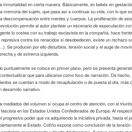
la inmortalidad en cierta manera. Básicamente, en bebés en gestació
la memoria del sujeto, que pasa así a continuar su vida, con lo que 
a descompensación entre mentes y cuerpos. La proliferación de esta
volución permite al autor plantear un escenario de especulación con
 gente lo costea con su trabajo esclavista en la compañía, hace frent
n represiva contra los renacidos si desobedecen, existe un rechazo so
). Se producen por ello disturbios, tensión social y el auge de movi
erecha y de extrema izquierda.
do puntualmente se coloca en primer plano, pero se presenta genera
contextualizar que para ubicarse como foco de narración. De hecho,
ientos se cuentan a modo de recapitulación o de puesta al día, más
n desarrollo narrativo.
a mediados del volumen sí ocupa el centro de atención, con el triunfo
o fascista en los Estados Unidos Confederados de Europa. Al respecto,
l progresivo poder que va adquiriendo la iniciativa privada, hasta el 
biertamente al Estado. Cofiño expone como conclusión de la tensión 
capitalista el crecimiento y triunfo del fascismo. Aunque opuesto al 