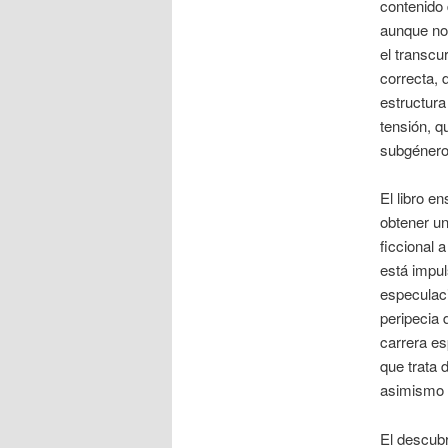
contenido 
aunque no
el transcu
correcta, 
estructura
tensión, 
subgénero
El libro e
obtener u
ficcional 
está impul
especulació
peripecia 
carrera es
que trata 
asimismo d
El descubr