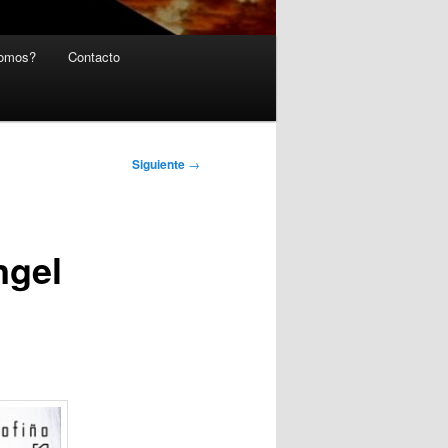
somos?
Contacto
Siguiente
→
ngel