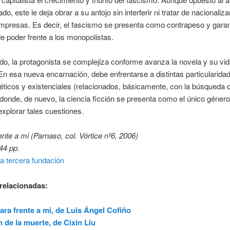
do, este le deja obrar a su antojo sin interferir ni tratar de nacionaliza
mpresas. Es decir, el fascismo se presenta como contrapeso y garan
 de poder frente a los monopolistas.
ado, la protagonista se complejiza conforme avanza la novela y su vi
En esa nueva encarnación, debe enfrentarse a distintas particularida
 éticos y existenciales (relacionados, básicamente, con la búsqueda 
 donde, de nuevo, la ciencia ficción se presenta como el único género
xplorar tales cuestiones.
ente a mi (Parnaso, col. Vórtice nº6, 2006)
44 pp.
a tercera fundación
relacionadas:
ara frente a mi, de Luis Ángel Cofiño
in de la muerte, de Cixin Liu