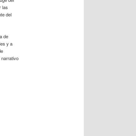
r las
te del
da de
des y a
de
 narrativo