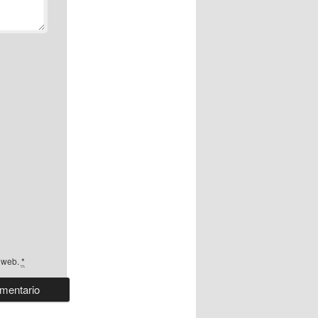
a web.
*