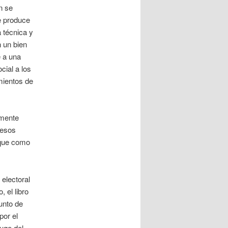
n se
se produce
 técnica y
 un bien
e a una
cial a los
mientos de
lmente
 esos
 que como
 electoral
 el libro
punto de
por el
auge del