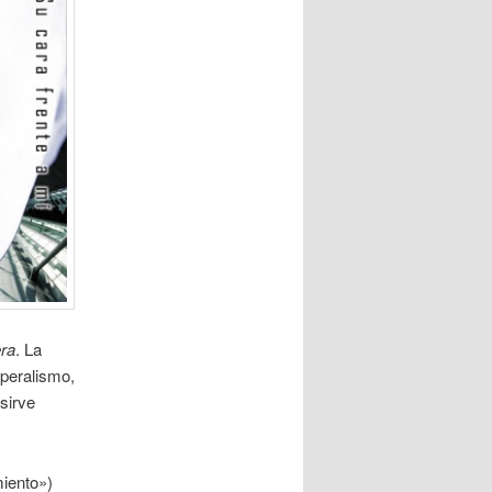
ra
. La
mperalismo,
sirve
miento»)