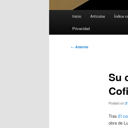
Menú
Inicio
Artículos
Índice c
principal
Privacidad
Navegación
←
Anterior
de
entradas
Su c
Cof
Posted on
3
Tras
El co
obra de Lu