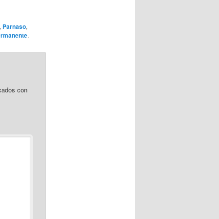
,
Parnaso
,
ermanente
.
cados con