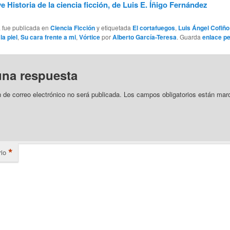
e Historia de la ciencia ficción, de Luis E. Íñigo Fernández
a fue publicada en
Ciencia Ficción
y etiquetada
El cortafuegos
,
Luis Ángel Cofiño
la piel
,
Su cara frente a mi
,
Vórtice
por
Alberto García-Teresa
. Guarda
enlace p
una respuesta
n de correo electrónico no será publicada.
Los campos obligatorios están mar
*
io