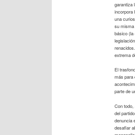
garantiza 
incorpora 
una curios
su misma e
básico (la
legislació
renacidos…
extrema d
El trasfon
más para 
acontecim
parte de u
Con todo, 
del partid
denuncia e
desafiar a
monopolio 